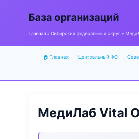
База организаций
Главная
»
Сибирский федеральный округ
» МедиЛа
🏠 Главная
Центральный ФО
Севе
МедиЛаб Vital O