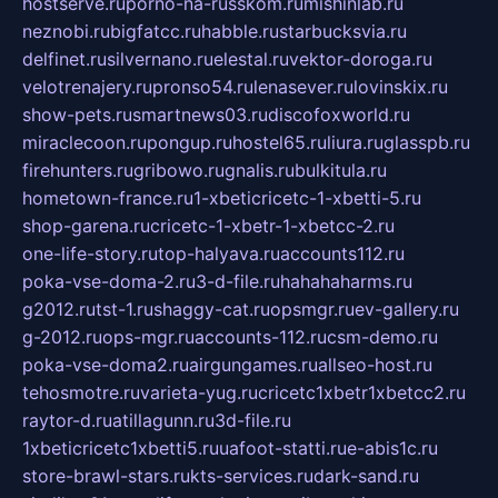
hostserve.ru
porno-na-russkom.ru
mishinlab.ru
neznobi.ru
bigfatcc.ru
habble.ru
starbucksvia.ru
delfinet.ru
silvernano.ru
elestal.ru
vektor-doroga.ru
velotrenajery.ru
pronso54.ru
lenasever.ru
lovinskix.ru
show-pets.ru
smartnews03.ru
discofoxworld.ru
miraclecoon.ru
pongup.ru
hostel65.ru
liura.ru
glasspb.ru
firehunters.ru
gribowo.ru
gnalis.ru
bulkitula.ru
hometown-france.ru
1-xbeticricetc-1-xbetti-5.ru
shop-garena.ru
cricetc-1-xbetr-1-xbetcc-2.ru
one-life-story.ru
top-halyava.ru
accounts112.ru
poka-vse-doma-2.ru
3-d-file.ru
hahahaharms.ru
g2012.ru
tst-1.ru
shaggy-cat.ru
opsmgr.ru
ev-gallery.ru
g-2012.ru
ops-mgr.ru
accounts-112.ru
csm-demo.ru
poka-vse-doma2.ru
airgungames.ru
allseo-host.ru
tehosmotre.ru
varieta-yug.ru
cricetc1xbetr1xbetcc2.ru
raytor-d.ru
atillagunn.ru
3d-file.ru
1xbeticricetc1xbetti5.ru
uafoot-statti.ru
e-abis1c.ru
store-brawl-stars.ru
kts-services.ru
dark-sand.ru