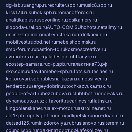
dg-lab.ru
angrup.ru
recruiter.spb.ru
music8.spb.ru
krsk124.ru
kubok.spb.ru
romanofforex.ru
analitikaplus.ru
spyonline.ru
zosikamery.ru
sloboda-ural.pp.ru
AUTO-COM.SU
hohota.net
alimy.ru
online-z.com
aromat-vostoka.ru
otdelkaexp.ru
mobilvest.ru
bbd.net.ru
mebelshop.msk.ru
smp-forum.ru
bastion-td.ru
kosmoscreative.ru
avrmotors.ru
art-galadesign.ru
tiffany-c.ru
ecostep-samara.ru
d-p.spb.ru
галактика73.рф
sko.com.ru
davitamebel-spb.ru
fotsis.ru
tesiaes.ru
kokoroyari.spb.ru
blesna-kazan.ru
mossilver.ru
lenderoq.ru
sergeydobrin.ru
tochkazvuka.msk.ru
people-of-art.ru
bezzubova.ru
clubtibet.ru
orior-aks.ru
dynamoauto.ru
szk-favorit.ru
carlines.ru
flatnsk.ru
kingbolenskaner.ru
alex-motor.ru
astroline.net.ru
act1.spb.ru
polyglot.com.ru
gidlipetsk.ru
ooo-driada.ru
detsad125.ru
mir-zdoroviya.ru
bruslanovo.ru
siterem.ru
council.spb.ru
лодкипатриот.рф
kafekolizey.ru