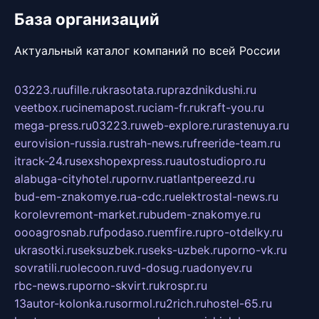
База организаций
Актуальный каталог компаний по всей России
03223.ru
ufille.ru
krasotata.ru
prazdnikdushi.ru
veetbox.ru
cinemapost.ru
ciam-fr.ru
kraft-you.ru
mega-press.ru
03223.ru
web-explore.ru
rastenuya.ru
eurovision-russia.ru
strah-news.ru
freeride-team.ru
itrack-24.ru
sexshopexpress.ru
autostudiopro.ru
alabuga-cityhotel.ru
pornv.ru
atlantpereezd.ru
bud-em-znakomye.ru
a-cdc.ru
elektrostal-news.ru
korolevremont-market.ru
budem-znakomye.ru
oooagrosnab.ru
fpodaso.ru
emfire.ru
pro-otdelky.ru
ukrasotki.ru
seksuzbek.ru
seks-uzbek.ru
porno-vk.ru
sovratili.ru
olecoon.ru
vd-dosug.ru
adonyev.ru
rbc-news.ru
porno-skvirt.ru
krospr.ru
13autor-kolonka.ru
sormol.ru
2rich.ru
hostel-65.ru