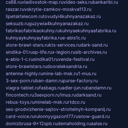
cs68.ru
vladivostok-map.ru
video-seks.ru
bankaribi.ru
raszar.ru
vskrytie-zamkov-moskva113.ru
lipetsktelecom.ru
tovudyi4kuhnyanazakaz.ru
seksuzb.ru
guzywia4kuhnyanazakaz.ru
fabrikaofabrikaokuhny.ru
kuhnyaekuhnyaafabrika.ru
kuhnyaykuhnyayfabrika.ru
e-abis1c.ru
store-brawl-stars.ru
kts-services.ru
dark-sand.ru
sindika-01.ru
sp-life.ru
x-legion.ru
sib-archives.ru
e-abis-1-c.ru
sindika01.ru
venda-festival.ru
store-brawlstars.ru
dooraleksandria.ru
antenna-highly.ru
mine-lab-msk.ru
1-mus.ru
3-sex-porn.ru
ban-damn.ru
purse-factory.ru
viagra-tablet.ru
fasbags.ru
adler-jun.ru
bandamn.ru
fincontech.ru
3sexporn.ru
1mus.ru
darksand.ru
rebus-toys.ru
minelab-msk.ru
rtdco.ru
seo-prodvizhenie-sajtov-stroitelnyh-kompanij.ru
card-voice.ru
rulonnyygazon177.ru
snow-guard.ru
domizbrusa-9x12spb.ru
demaholding.ru
aalse.ru