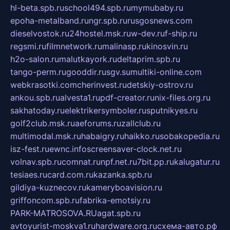
hl-beta.spb.ru
school494.spb.ru
mymubaby.ru
epoha-metalband.ru
ngr.spb.ru
rusgosnews.com
dieselvostok.ru
24hostel.msk.ru
w-dev.ru
f-ship.ru
regsmi.ru
filmnetwork.ru
malinasp.ru
kinosvin.ru
h2o-salon.ru
malutkayork.ru
deltaprim.spb.ru
tango-perm.ru
gooddir.ru
sgv.su
multiki-online.com
webkrasotki.com
cherinvest.ru
detskiy-ostrov.ru
ankou.spb.ru
alvesta1.ru
pdf-creator.ru
nix-files.org.ru
sakhatoday.ru
elektrikersymboler.ru
sputnikyes.ru
golf2club.msk.ru
aeforums.ru
zallclub.ru
multimodal.msk.ru
habaigry.ru
haikko.ru
sobakopedia.ru
isz-fest.ru
ewnc.info
screensaver-clock.net.ru
volnav.spb.ru
comnat.ru
npf.net.ru
7bit.pp.ru
kalugatur.ru
tesiaes.ru
card.com.ru
kazanka.spb.ru
gildiya-kuznecov.ru
kameryboavision.ru
griffoncom.spb.ru
fabrika-emotsiy.ru
PARK-MATROSOVA.RU
agat.spb.ru
avtoyurist-moskva1.ru
hardware.org.ru
схема-авто.рф