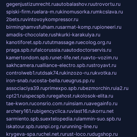
gegenjustizunrecht.ru
autobalashov.ru
utrovortu.ru
spiski-firm.ru
elara-m.ru
kinomusorka.ru
mkcslava.ru
2bets.ru
vintovoykompressor.ru
birminghamvsfulham.ru
sarmat-komp.ru
pioneeri.ru
amadis-chocolate.ru
shkurki-karakulya.ru
kanotiforet.spb.ru
tutmassage.ru
ecolog.org.ru
praga.spb.ru
falcorussia.ru
autodoctorservis.ru
kamertondom.spb.ru
net-life.net.ru
avto-vozim.ru
sakhcamera.ru
alliance-electro.spb.ru
stroyavt.ru
controlweb1.ru
tdsak74.ru
kinzozo-ru.ru
kvotka.ru
iron-snab.ru
costa-bella.ru
eugrus.pp.ru
associaciya39.ru
primexpo.spb.ru
bezmorchin.ru
ia2.ru
cpt21.ru
ispecspb.ru
regahost.ru
kolosok-elita.ru
tae-kwon.ru
consrio.com.ru
insiam.ru
avegainfo.ru
archery161.ru
bigencyclica.ru
vlast16.ru
korru.net
sarmiento.spb.su
extelopedia.ru
lammin-suo.spb.ru
iskatour.spb.ru
snpi.org.ru
running-line.ru
krygeva-spa.ru
chel.net.ru
rust-loco.ru
dugshop.ru