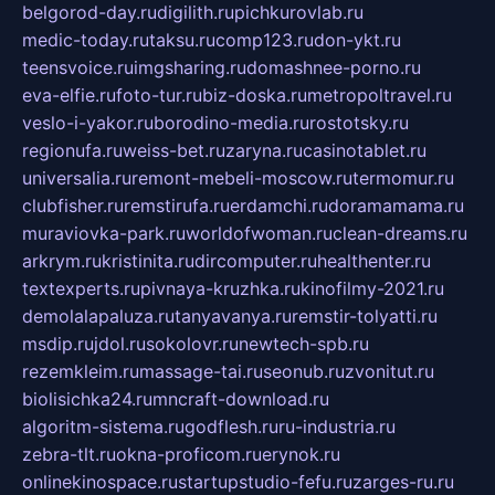
belgorod-day.ru
digilith.ru
pichkurovlab.ru
medic-today.ru
taksu.ru
comp123.ru
don-ykt.ru
teensvoice.ru
imgsharing.ru
domashnee-porno.ru
eva-elfie.ru
foto-tur.ru
biz-doska.ru
metropoltravel.ru
veslo-i-yakor.ru
borodino-media.ru
rostotsky.ru
regionufa.ru
weiss-bet.ru
zaryna.ru
casinotablet.ru
universalia.ru
remont-mebeli-moscow.ru
termomur.ru
clubfisher.ru
remstirufa.ru
erdamchi.ru
doramamama.ru
muraviovka-park.ru
worldofwoman.ru
clean-dreams.ru
arkrym.ru
kristinita.ru
dircomputer.ru
healthenter.ru
textexperts.ru
pivnaya-kruzhka.ru
kinofilmy-2021.ru
demolalapaluza.ru
tanyavanya.ru
remstir-tolyatti.ru
msdip.ru
jdol.ru
sokolovr.ru
newtech-spb.ru
rezemkleim.ru
massage-tai.ru
seonub.ru
zvonitut.ru
biolisichka24.ru
mncraft-download.ru
algoritm-sistema.ru
godflesh.ru
ru-industria.ru
zebra-tlt.ru
okna-proficom.ru
erynok.ru
onlinekinospace.ru
startupstudio-fefu.ru
zarges-ru.ru