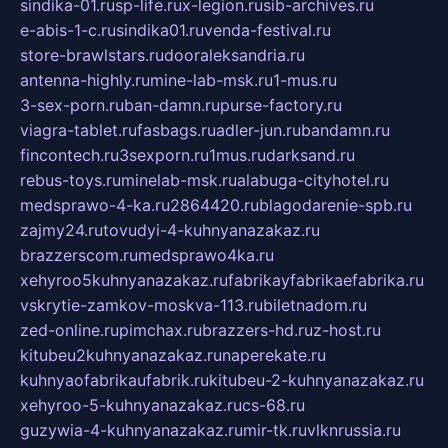
sindika-01.ru
sp-life.ru
x-legion.ru
sib-archives.ru
e-abis-1-c.ru
sindika01.ru
venda-festival.ru
store-brawlstars.ru
dooraleksandria.ru
antenna-highly.ru
mine-lab-msk.ru
1-mus.ru
3-sex-porn.ru
ban-damn.ru
purse-factory.ru
viagra-tablet.ru
fasbags.ru
adler-jun.ru
bandamn.ru
fincontech.ru
3sexporn.ru
1mus.ru
darksand.ru
rebus-toys.ru
minelab-msk.ru
alabuga-cityhotel.ru
medsprawo-4-ka.ru
2864420.ru
blagodarenie-spb.ru
zajmy24.ru
tovudyi-4-kuhnyanazakaz.ru
brazzerscom.ru
medsprawo4ka.ru
xehyroo5kuhnyanazakaz.ru
fabrikayfabrikaefabrika.ru
vskrytie-zamkov-moskva-113.ru
biletnadom.ru
zed-online.ru
pimchax.ru
brazzers-hd.ru
z-host.ru
kitubeu2kuhnyanazakaz.ru
naperekate.ru
kuhnyaofabrikaufabrik.ru
kitubeu-2-kuhnyanazakaz.ru
xehyroo-5-kuhnyanazakaz.ru
cs-68.ru
guzywia-4-kuhnyanazakaz.ru
mir-tk.ru
vlknrussia.ru