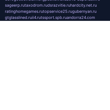
sageerp.ru
taxodrom.ru
dsrazvitie.ru
hardcity.net.ru
ratinghomegames.ru
topservice25.ru
gubernyan.ru
gtglasslined.ru
ii4.ru
tssport.spb.ru
andorra24.com
blackwallstreet.ru
oboimos.ru
optim-doors.com.ru
ikuch.ru
nycr.org.ru
npa21.ru
vremya-ch.spb.ru
desert000.ru
ivtorgi.ru
ifiori.ru
catalog-statei.ru
dcv.org.ru
spetsmaster174.ru
ipkameryhiseeu.ru
dum26.ru
ruspol.spb.ru
fr-opendp.ru
kam-solnyshko.ru
cheyenne-arapaho.ru
sevzapmetal.spb.ru
ted-lapidus.spb.ru
parasite-eliminator.ru
sigma-complete.ru
modernworld.ru
dama-moda.ru
eholot-group.ru
sk-nvkz.ru
DRONGOLD.RU
democratia2.ru
i-farmer.ru
mass-sport.org
jablonex.spb.ru
bookmess.ru
linkword.ru
refineua.com.ru
cs-spec.net.ru
altay-mebel.ru
DNK-THEATRE.RU
mechaniks.spb.ru
ipcamtechage.ru
skosta.ru
a-sun.ru
stroy-ldsp.ru
snowlands.org.ru
childrensshoes.ru
mrlizzy.ru
mebelsofiakrd.ru