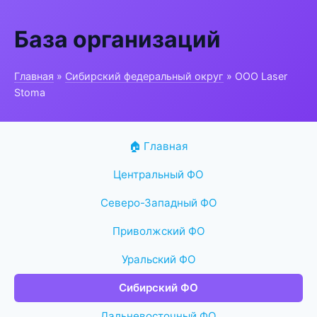
База организаций
Главная
»
Сибирский федеральный округ
» ООО Laser
Stoma
🏠 Главная
Центральный ФО
Северо-Западный ФО
Приволжский ФО
Уральский ФО
Сибирский ФО
Дальневосточный ФО