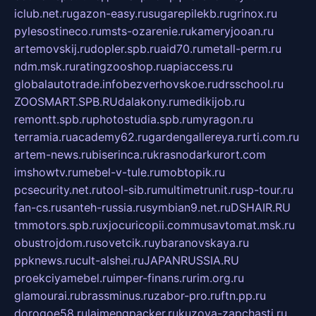
iclub.net.ru
gazon-easy.ru
sugarepilekb.ru
grinox.ru
pylesostineco.ru
msts-ozarenie.ru
kameryjooan.ru
artemovskij.ru
dopler.spb.ru
aid70.ru
metall-perm.ru
ndm.msk.ru
ratingzooshop.ru
apiaccess.ru
globalautotrade.info
bezverhovskoe.ru
drsschool.ru
ZOOSMART.SPB.RU
dalakony.ru
medikijob.ru
remontt.spb.ru
photostudia.spb.ru
myragon.ru
terramia.ru
academy62.ru
gardengallereya.ru
rti.com.ru
artem-news.ru
biserinca.ru
krasnodarkurort.com
imshowtv.ru
mebel-v-tule.ru
mobtopik.ru
pcsecurity.net.ru
tool-sib.ru
multimetrunit.ru
sp-tour.ru
fan-cs.ru
santeh-russia.ru
symbian9.net.ru
DSHAIR.RU
tmmotors.spb.ru
xjocuricopii.com
musavtomat.msk.ru
obustrojdom.ru
sovetcik.ru
ybaranovskaya.ru
ppknews.ru
cult-alshei.ru
JAPANRUSSIA.RU
proekciyamebel.ru
imper-finans.ru
rim.org.ru
glamourai.ru
brassminus.ru
zabor-pro.ru
ftn.pp.ru
dorogoe58.ru
laimengpacker.ru
kuzova-zapchasti.ru