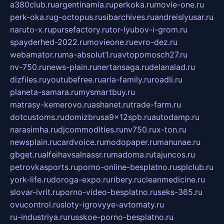
a380club.ru
argentinamia.ru
perkoka.ru
movie-one.ru
perk-oka.ru
g-octopus.ru
sibarchives.ru
andreislyusar.ru
naruto-x.ru
pursefactory.ru
tor-lyubov-i-grom.ru
spayderhed-2022.ru
movieone.ru
evro-dez.ru
webamator.ru
ma-absolut1.ru
avtopomosch27.ru
nv-750.ru
news-plain.ru
nertansaga.ru
delanalad.ru
dizfiles.ru
youtubefree.ru
aria-family.ru
roadli.ru
planeta-samara.ru
mysmartbuy.ru
matrasy-kemerovo.ru
ashanet.ru
trade-farm.ru
dotcustoms.ru
domizbrusa9x12spb.ru
autodamp.ru
narasimha.ru
djcommodities.ru
nv750.ru
x-ton.ru
newsplain.ru
cardvoice.ru
modopaper.ru
manunae.ru
gbget.ru
alfeihavsalnassr.ru
madoma.ru
tajuncos.ru
petrovkasports.ru
porno-online-besplatno.ru
splclub.ru
york-life.ru
doroga-expo.ru
ribery.ru
cleanmedicine.ru
slovar-ivrit.ru
porno-video-besplatno.ru
seks-365.ru
ovucontrol.ru
sloty-igrovyye-avtomaty.ru
ru-industriya.ru
russkoe-porno-besplatno.ru