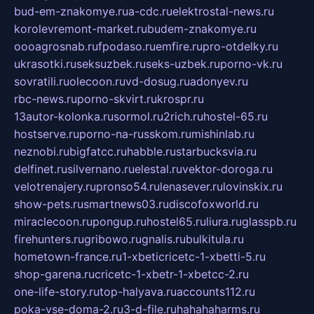
bud-em-znakomye.ru
a-cdc.ru
elektrostal-news.ru
korolevremont-market.ru
budem-znakomye.ru
oooagrosnab.ru
fpodaso.ru
emfire.ru
pro-otdelky.ru
ukrasotki.ru
seksuzbek.ru
seks-uzbek.ru
porno-vk.ru
sovratili.ru
olecoon.ru
vd-dosug.ru
adonyev.ru
rbc-news.ru
porno-skvirt.ru
krospr.ru
13autor-kolonka.ru
sormol.ru
2rich.ru
hostel-65.ru
hostserve.ru
porno-na-russkom.ru
mishinlab.ru
neznobi.ru
bigfatcc.ru
habble.ru
starbucksvia.ru
delfinet.ru
silvernano.ru
elestal.ru
vektor-doroga.ru
velotrenajery.ru
pronso54.ru
lenasever.ru
lovinskix.ru
show-pets.ru
smartnews03.ru
discofoxworld.ru
miraclecoon.ru
pongup.ru
hostel65.ru
liura.ru
glasspb.ru
firehunters.ru
gribowo.ru
gnalis.ru
bulkitula.ru
hometown-france.ru
1-xbeticricetc-1-xbetti-5.ru
shop-garena.ru
cricetc-1-xbetr-1-xbetcc-2.ru
one-life-story.ru
top-halyava.ru
accounts112.ru
poka-vse-doma-2.ru
3-d-file.ru
hahahaharms.ru