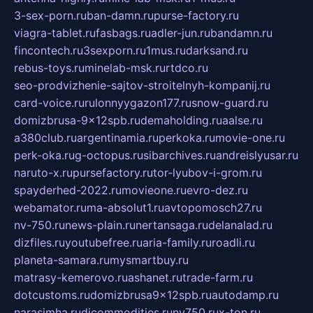
3-sex-porn.ru
ban-damn.ru
purse-factory.ru
viagra-tablet.ru
fasbags.ru
adler-jun.ru
bandamn.ru
fincontech.ru
3sexporn.ru
1mus.ru
darksand.ru
rebus-toys.ru
minelab-msk.ru
rtdco.ru
seo-prodvizhenie-sajtov-stroitelnyh-kompanij.ru
card-voice.ru
rulonnyygazon177.ru
snow-guard.ru
domizbrusa-9x12spb.ru
demaholding.ru
aalse.ru
a380club.ru
argentinamia.ru
perkoka.ru
movie-one.ru
perk-oka.ru
g-octopus.ru
sibarchives.ru
andreislyusar.ru
naruto-x.ru
pursefactory.ru
tor-lyubov-i-grom.ru
spayderhed-2022.ru
movieone.ru
evro-dez.ru
webamator.ru
ma-absolut1.ru
avtopomosch27.ru
nv-750.ru
news-plain.ru
nertansaga.ru
delanalad.ru
dizfiles.ru
youtubefree.ru
aria-family.ru
roadli.ru
planeta-samara.ru
mysmartbuy.ru
matrasy-kemerovo.ru
ashanet.ru
trade-farm.ru
dotcustoms.ru
domizbrusa9x12spb.ru
autodamp.ru
narasimha.ru
djcommodities.ru
nv750.ru
x-ton.ru