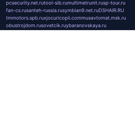
pcsecurity.net.ru
tool-sib.ru
multimetrunit.ru
sp-tour.ru
fan-cs.ru
santeh-russia.ru
symbian9.net.ru
DSHAIR.RU
tmmotors.spb.ru
xjocuricopii.com
musavtomat.msk.ru
obustrojdom.ru
sovetcik.ru
ybaranovskaya.ru
ppknews.ru
cult-alshei.ru
JAPANRUSSIA.RU
proekciyamebel.ru
imper-finans.ru
rim.org.ru
glamourai.ru
brassminus.ru
zabor-pro.ru
ftn.pp.ru
dorogoe58.ru
laimengpacker.ru
kuzova-zapchasti.ru
sageerp.ru
taxodrom.ru
dsrazvitie.ru
hardcity.net.ru
ratinghomegames.ru
topservice25.ru
gubernyan.ru
gtglasslined.ru
ii4.ru
tssport.spb.ru
andorra24.com
blackwallstreet.ru
oboimos.ru
optim-doors.com.ru
ikuch.ru
nycr.org.ru
npa21.ru
vremya-ch.spb.ru
desert000.ru
ivtorgi.ru
ifiori.ru
catalog-statei.ru
dcv.org.ru
spetsmaster174.ru
ipkameryhiseeu.ru
dum26.ru
ruspol.spb.ru
fr-opendp.ru
kam-solnyshko.ru
cheyenne-arapaho.ru
sevzapmetal.spb.ru
ted-lapidus.spb.ru
parasite-eliminator.ru