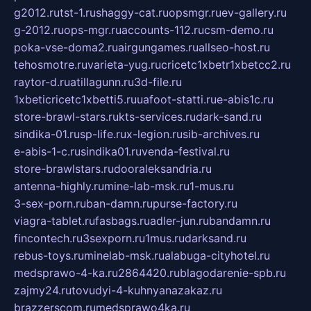
g2012.ru
tst-1.ru
shaggy-cat.ru
opsmgr.ru
ev-gallery.ru
g-2012.ru
ops-mgr.ru
accounts-112.ru
csm-demo.ru
poka-vse-doma2.ru
airgungames.ru
allseo-host.ru
tehosmotre.ru
varieta-yug.ru
cricetc1xbetr1xbetcc2.ru
raytor-d.ru
atillagunn.ru
3d-file.ru
1xbeticricetc1xbetti5.ru
uafoot-statti.ru
e-abis1c.ru
store-brawl-stars.ru
kts-services.ru
dark-sand.ru
sindika-01.ru
sp-life.ru
x-legion.ru
sib-archives.ru
e-abis-1-c.ru
sindika01.ru
venda-festival.ru
store-brawlstars.ru
dooraleksandria.ru
antenna-highly.ru
mine-lab-msk.ru
1-mus.ru
3-sex-porn.ru
ban-damn.ru
purse-factory.ru
viagra-tablet.ru
fasbags.ru
adler-jun.ru
bandamn.ru
fincontech.ru
3sexporn.ru
1mus.ru
darksand.ru
rebus-toys.ru
minelab-msk.ru
alabuga-cityhotel.ru
medsprawo-4-ka.ru
2864420.ru
blagodarenie-spb.ru
zajmy24.ru
tovudyi-4-kuhnyanazakaz.ru
brazzerscom.ru
medsprawo4ka.ru