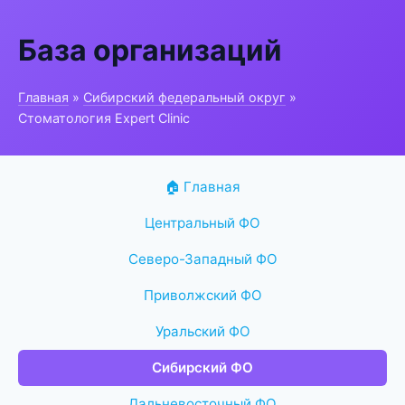
База организаций
Главная
»
Сибирский федеральный округ
»
Стоматология Expert Clinic
🏠 Главная
Центральный ФО
Северо-Западный ФО
Приволжский ФО
Уральский ФО
Сибирский ФО
Дальневосточный ФО