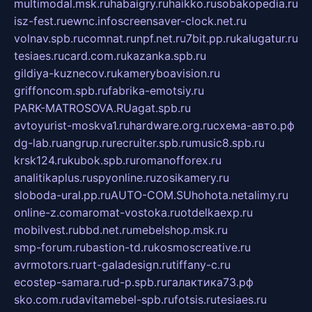
multimodal.msk.ru
habaigry.ru
haikko.ru
sobakopedia.ru
isz-fest.ru
ewnc.info
screensaver-clock.net.ru
volnav.spb.ru
comnat.ru
npf.net.ru
7bit.pp.ru
kalugatur.ru
tesiaes.ru
card.com.ru
kazanka.spb.ru
gildiya-kuznecov.ru
kameryboavision.ru
griffoncom.spb.ru
fabrika-emotsiy.ru
PARK-MATROSOVA.RU
agat.spb.ru
avtoyurist-moskva1.ru
hardware.org.ru
схема-авто.рф
dg-lab.ru
angrup.ru
recruiter.spb.ru
music8.spb.ru
krsk124.ru
kubok.spb.ru
romanofforex.ru
analitikaplus.ru
spyonline.ru
zosikamery.ru
sloboda-ural.pp.ru
AUTO-COM.SU
hohota.net
alimy.ru
online-z.com
aromat-vostoka.ru
otdelkaexp.ru
mobilvest.ru
bbd.net.ru
mebelshop.msk.ru
smp-forum.ru
bastion-td.ru
kosmoscreative.ru
avrmotors.ru
art-galadesign.ru
tiffany-c.ru
ecostep-samara.ru
d-p.spb.ru
галактика73.рф
sko.com.ru
davitamebel-spb.ru
fotsis.ru
tesiaes.ru