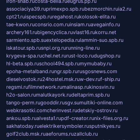
iron-snab.ru
costa-bella.ru
eugrus.pp.ru
associaciya39.ru
primexpo.spb.ru
bezmorchin.ru
ia2.ru
cpt21.ru
ispecspb.ru
regahost.ru
kolosok-elita.ru
tae-kwon.ru
consrio.com.ru
insiam.ru
avegainfo.ru
archery161.ru
bigencyclica.ru
vlast16.ru
korru.net
sarmiento.spb.su
extelopedia.ru
lammin-suo.spb.ru
iskatour.spb.ru
snpi.org.ru
running-line.ru
krygeva-spa.ru
chel.net.ru
rust-loco.ru
dugshop.ru
hl-beta.spb.ru
school494.spb.ru
mymubaby.ru
epoha-metalband.ru
ngr.spb.ru
rusgosnews.com
dieselvostok.ru
24hostel.msk.ru
w-dev.ru
f-ship.ru
regsmi.ru
filmnetwork.ru
malinasp.ru
kinosvin.ru
h2o-salon.ru
malutkayork.ru
deltaprim.spb.ru
tango-perm.ru
gooddir.ru
sgv.su
multiki-online.com
webkrasotki.com
cherinvest.ru
detskiy-ostrov.ru
ankou.spb.ru
alvesta1.ru
pdf-creator.ru
nix-files.org.ru
sakhatoday.ru
elektrikersymboler.ru
sputnikyes.ru
golf2club.msk.ru
aeforums.ru
zallclub.ru