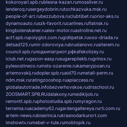
kokoroyari.spb.ru
blesna-kazan.ru
mossilver.ru
lenderoq.ru
sergeydobrin.ru
tochkazvuka.msk.ru
people-of-art.ru
bezzubova.ru
clubtibet.ru
orior-aks.ru
dynamoauto.ru
szk-favorit.ru
carlines.ru
flatnsk.ru
kingbolenskaner.ru
alex-motor.ru
astroline.net.ru
act1.spb.ru
polyglot.com.ru
gidlipetsk.ru
ooo-driada.ru
detsad125.ru
mir-zdoroviya.ru
bruslanovo.ru
siterem.ru
council.spb.ru
лодкипатриот.рф
kafekolizey.ru
iclub.net.ru
gazon-easy.ru
sugarepilekb.ru
grinox.ru
pylesostineco.ru
msts-ozarenie.ru
kameryjooan.ru
artemovskij.ru
dopler.spb.ru
aid70.ru
metall-perm.ru
ndm.msk.ru
ratingzooshop.ru
apiaccess.ru
globalautotrade.info
bezverhovskoe.ru
drsschool.ru
ZOOSMART.SPB.RU
dalakony.ru
medikijob.ru
remontt.spb.ru
photostudia.spb.ru
myragon.ru
terramia.ru
academy62.ru
gardengallereya.ru
rti.com.ru
artem-news.ru
biserinca.ru
krasnodarkurort.com
imshowtv.ru
mebel-v-tule.ru
mobtopik.ru