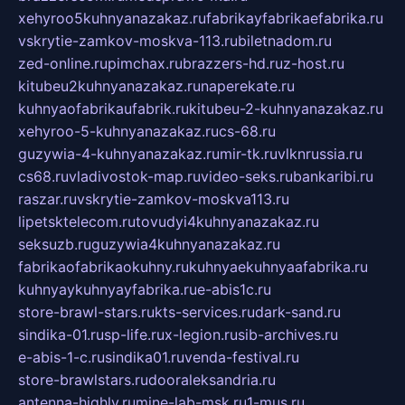
xehyroo5kuhnyanazakaz.ru
fabrikayfabrikaefabrika.ru
vskrytie-zamkov-moskva-113.ru
biletnadom.ru
zed-online.ru
pimchax.ru
brazzers-hd.ru
z-host.ru
kitubeu2kuhnyanazakaz.ru
naperekate.ru
kuhnyaofabrikaufabrik.ru
kitubeu-2-kuhnyanazakaz.ru
xehyroo-5-kuhnyanazakaz.ru
cs-68.ru
guzywia-4-kuhnyanazakaz.ru
mir-tk.ru
vlknrussia.ru
cs68.ru
vladivostok-map.ru
video-seks.ru
bankaribi.ru
raszar.ru
vskrytie-zamkov-moskva113.ru
lipetsktelecom.ru
tovudyi4kuhnyanazakaz.ru
seksuzb.ru
guzywia4kuhnyanazakaz.ru
fabrikaofabrikaokuhny.ru
kuhnyaekuhnyaafabrika.ru
kuhnyaykuhnyayfabrika.ru
e-abis1c.ru
store-brawl-stars.ru
kts-services.ru
dark-sand.ru
sindika-01.ru
sp-life.ru
x-legion.ru
sib-archives.ru
e-abis-1-c.ru
sindika01.ru
venda-festival.ru
store-brawlstars.ru
dooraleksandria.ru
antenna-highly.ru
mine-lab-msk.ru
1-mus.ru