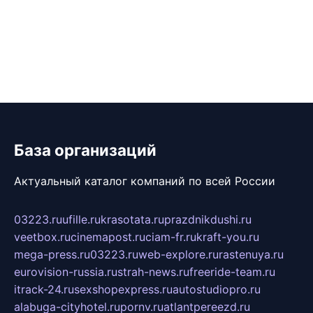
База организаций
Актуальный каталог компаний по всей России
03223.ru
ufille.ru
krasotata.ru
prazdnikdushi.ru
veetbox.ru
cinemapost.ru
ciam-fr.ru
kraft-you.ru
mega-press.ru
03223.ru
web-explore.ru
rastenuya.ru
eurovision-russia.ru
strah-news.ru
freeride-team.ru
itrack-24.ru
sexshopexpress.ru
autostudiopro.ru
alabuga-cityhotel.ru
pornv.ru
atlantpereezd.ru