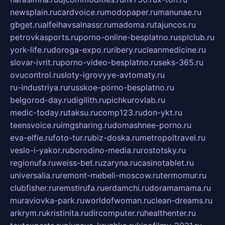
newsplain.ru
cardvoice.ru
modopaper.ru
manunae.ru
gbget.ru
alfeihavsalnassr.ru
madoma.ru
tajuncos.ru
petrovkasports.ru
porno-online-besplatno.ru
splclub.ru
york-life.ru
doroga-expo.ru
ribery.ru
cleanmedicine.ru
slovar-ivrit.ru
porno-video-besplatno.ru
seks-365.ru
ovucontrol.ru
sloty-igrovyye-avtomaty.ru
ru-industriya.ru
russkoe-porno-besplatno.ru
belgorod-day.ru
digilith.ru
pichkurovlab.ru
medic-today.ru
taksu.ru
comp123.ru
don-ykt.ru
teensvoice.ru
imgsharing.ru
domashnee-porno.ru
eva-elfie.ru
foto-tur.ru
biz-doska.ru
metropoltravel.ru
veslo-i-yakor.ru
borodino-media.ru
rostotsky.ru
regionufa.ru
weiss-bet.ru
zaryna.ru
casinotablet.ru
universalia.ru
remont-mebeli-moscow.ru
termomur.ru
clubfisher.ru
remstirufa.ru
erdamchi.ru
doramamama.ru
muraviovka-park.ru
worldofwoman.ru
clean-dreams.ru
arkrym.ru
kristinita.ru
dircomputer.ru
healthenter.ru