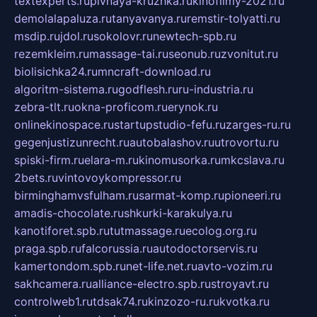
textexperts.ru
pivnaya-kruzhka.ru
kinofilmy-2021.ru
demolalapaluza.ru
tanyavanya.ru
remstir-tolyatti.ru
msdip.ru
jdol.ru
sokolovr.ru
newtech-spb.ru
rezemkleim.ru
massage-tai.ru
seonub.ru
zvonitut.ru
biolisichka24.ru
mncraft-download.ru
algoritm-sistema.ru
godflesh.ru
ru-industria.ru
zebra-tlt.ru
okna-proficom.ru
erynok.ru
onlinekinospace.ru
startupstudio-fefu.ru
zarges-ru.ru
gegenjustizunrecht.ru
autobalashov.ru
utrovortu.ru
spiski-firm.ru
elara-m.ru
kinomusorka.ru
mkcslava.ru
2bets.ru
vintovoykompressor.ru
birminghamvsfulham.ru
sarmat-komp.ru
pioneeri.ru
amadis-chocolate.ru
shkurki-karakulya.ru
kanotiforet.spb.ru
tutmassage.ru
ecolog.org.ru
praga.spb.ru
falcorussia.ru
autodoctorservis.ru
kamertondom.spb.ru
net-life.net.ru
avto-vozim.ru
sakhcamera.ru
alliance-electro.spb.ru
stroyavt.ru
controlweb1.ru
tdsak74.ru
kinzozo-ru.ru
kvotka.ru