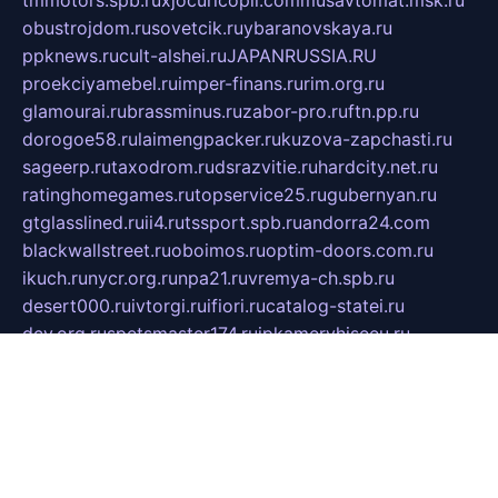
tmmotors.spb.ru
xjocuricopii.com
musavtomat.msk.ru
obustrojdom.ru
sovetcik.ru
ybaranovskaya.ru
ppknews.ru
cult-alshei.ru
JAPANRUSSIA.RU
proekciyamebel.ru
imper-finans.ru
rim.org.ru
glamourai.ru
brassminus.ru
zabor-pro.ru
ftn.pp.ru
dorogoe58.ru
laimengpacker.ru
kuzova-zapchasti.ru
sageerp.ru
taxodrom.ru
dsrazvitie.ru
hardcity.net.ru
ratinghomegames.ru
topservice25.ru
gubernyan.ru
gtglasslined.ru
ii4.ru
tssport.spb.ru
andorra24.com
blackwallstreet.ru
oboimos.ru
optim-doors.com.ru
ikuch.ru
nycr.org.ru
npa21.ru
vremya-ch.spb.ru
desert000.ru
ivtorgi.ru
ifiori.ru
catalog-statei.ru
dcv.org.ru
spetsmaster174.ru
ipkameryhiseeu.ru
dum26.ru
ruspol.spb.ru
fr-opendp.ru
kam-solnyshko.ru
cheyenne-arapaho.ru
sevzapmetal.spb.ru
ted-lapidus.spb.ru
parasite-eliminator.ru
sigma-complete.ru
modernworld.ru
dama-moda.ru
eholot-group.ru
sk-nvkz.ru
DRONGOLD.RU