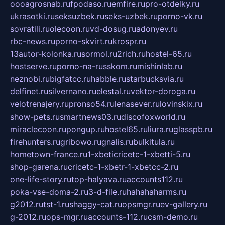
oooagrosnab.ru
fpodaso.ru
emfire.ru
pro-otdelky.ru
ukrasotki.ru
seksuzbek.ru
seks-uzbek.ru
porno-vk.ru
sovratili.ru
olecoon.ru
vd-dosug.ru
adonyev.ru
rbc-news.ru
porno-skvirt.ru
krospr.ru
13autor-kolonka.ru
sormol.ru
2rich.ru
hostel-65.ru
hostserve.ru
porno-na-russkom.ru
mishinlab.ru
neznobi.ru
bigfatcc.ru
habble.ru
starbucksvia.ru
delfinet.ru
silvernano.ru
elestal.ru
vektor-doroga.ru
velotrenajery.ru
pronso54.ru
lenasever.ru
lovinskix.ru
show-pets.ru
smartnews03.ru
discofoxworld.ru
miraclecoon.ru
pongup.ru
hostel65.ru
liura.ru
glasspb.ru
firehunters.ru
gribowo.ru
gnalis.ru
bulkitula.ru
hometown-france.ru
1-xbeticricetc-1-xbetti-5.ru
shop-garena.ru
cricetc-1-xbetr-1-xbetcc-2.ru
one-life-story.ru
top-halyava.ru
accounts112.ru
poka-vse-doma-2.ru
3-d-file.ru
hahahaharms.ru
g2012.ru
tst-1.ru
shaggy-cat.ru
opsmgr.ru
ev-gallery.ru
g-2012.ru
ops-mgr.ru
accounts-112.ru
csm-demo.ru