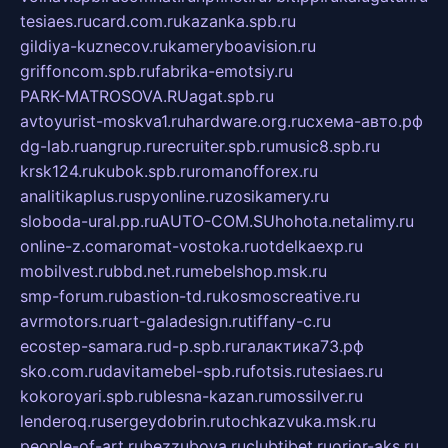
tesiaes.ru
card.com.ru
kazanka.spb.ru
gildiya-kuznecov.ru
kameryboavision.ru
griffoncom.spb.ru
fabrika-emotsiy.ru
PARK-MATROSOVA.RU
agat.spb.ru
avtoyurist-moskva1.ru
hardware.org.ru
схема-авто.рф
dg-lab.ru
angrup.ru
recruiter.spb.ru
music8.spb.ru
krsk124.ru
kubok.spb.ru
romanofforex.ru
analitikaplus.ru
spyonline.ru
zosikamery.ru
sloboda-ural.pp.ru
AUTO-COM.SU
hohota.net
alimy.ru
online-z.com
aromat-vostoka.ru
otdelkaexp.ru
mobilvest.ru
bbd.net.ru
mebelshop.msk.ru
smp-forum.ru
bastion-td.ru
kosmoscreative.ru
avrmotors.ru
art-galadesign.ru
tiffany-c.ru
ecostep-samara.ru
d-p.spb.ru
галактика73.рф
sko.com.ru
davitamebel-spb.ru
fotsis.ru
tesiaes.ru
kokoroyari.spb.ru
blesna-kazan.ru
mossilver.ru
lenderoq.ru
sergeydobrin.ru
tochkazvuka.msk.ru
people-of-art.ru
bezzubova.ru
clubtibet.ru
orior-aks.ru