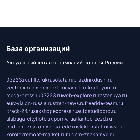
База организаций
Актуальный каталог компаний по всей России
03223.ru
ufille.ru
krasotata.ru
prazdnikdushi.ru
veetbox.ru
cinemapost.ru
ciam-fr.ru
kraft-you.ru
mega-press.ru
03223.ru
web-explore.ru
rastenuya.ru
eurovision-russia.ru
strah-news.ru
freeride-team.ru
itrack-24.ru
sexshopexpress.ru
autostudiopro.ru
alabuga-cityhotel.ru
pornv.ru
atlantpereezd.ru
bud-em-znakomye.ru
a-cdc.ru
elektrostal-news.ru
korolevremont-market.ru
budem-znakomye.ru