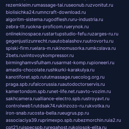
rezemkleim.ru
massage-tai.ru
seonub.ru
zvonitut.ru
biolisichka24.ru
mncraft-download.ru
algoritm-sistema.ru
godflesh.ru
ru-industria.ru
zebra-tlt.ru
okna-proficom.ru
erynok.ru
onlinekinospace.ru
startupstudio-fefu.ru
zarges-ru.ru
gegenjustizunrecht.ru
autobalashov.ru
utrovortu.ru
spiski-firm.ru
elara-m.ru
kinomusorka.ru
mkcslava.ru
2bets.ru
vintovoykompressor.ru
birminghamvsfulham.ru
sarmat-komp.ru
pioneeri.ru
amadis-chocolate.ru
shkurki-karakulya.ru
kanotiforet.spb.ru
tutmassage.ru
ecolog.org.ru
praga.spb.ru
falcorussia.ru
autodoctorservis.ru
kamertondom.spb.ru
net-life.net.ru
avto-vozim.ru
sakhcamera.ru
alliance-electro.spb.ru
stroyavt.ru
controlweb1.ru
tdsak74.ru
kinzozo-ru.ru
kvotka.ru
iron-snab.ru
costa-bella.ru
eugrus.pp.ru
associaciya39.ru
primexpo.spb.ru
bezmorchin.ru
ia2.ru
cpt21.ru
ispecspb.ru
regahost.ru
kolosok-elita.ru