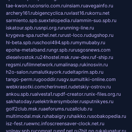
tae-kwon.ru
consrio.com.ru
insiam.ru
avegainfo.ru
archery161.ru
bigencyclica.ru
vlast16.ru
korru.net
sarmiento.spb.su
extelopedia.ru
lammin-suo.spb.ru
iskatour.spb.ru
snpi.org.ru
running-line.ru
krygeva-spa.ru
chel.net.ru
rust-loco.ru
dugshop.ru
hl-beta.spb.ru
school494.spb.ru
mymubaby.ru
epoha-metalband.ru
ngr.spb.ru
rusgosnews.com
dieselvostok.ru
24hostel.msk.ru
w-dev.ru
f-ship.ru
regsmi.ru
filmnetwork.ru
malinasp.ru
kinosvin.ru
h2o-salon.ru
malutkayork.ru
deltaprim.spb.ru
tango-perm.ru
gooddir.ru
sgv.su
multiki-online.com
webkrasotki.com
cherinvest.ru
detskiy-ostrov.ru
ankou.spb.ru
alvesta1.ru
pdf-creator.ru
nix-files.org.ru
sakhatoday.ru
elektrikersymboler.ru
sputnikyes.ru
golf2club.msk.ru
aeforums.ru
zallclub.ru
multimodal.msk.ru
habaigry.ru
haikko.ru
sobakopedia.ru
isz-fest.ru
ewnc.info
screensaver-clock.net.ru
volnav.spb.ru
comnat.ru
npf.net.ru
7bit.pp.ru
kalugatur.ru