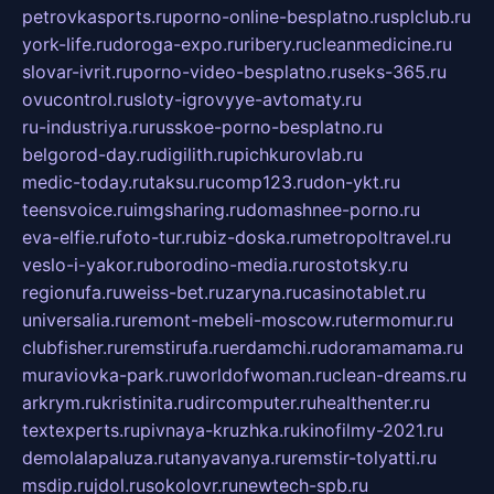
petrovkasports.ru
porno-online-besplatno.ru
splclub.ru
york-life.ru
doroga-expo.ru
ribery.ru
cleanmedicine.ru
slovar-ivrit.ru
porno-video-besplatno.ru
seks-365.ru
ovucontrol.ru
sloty-igrovyye-avtomaty.ru
ru-industriya.ru
russkoe-porno-besplatno.ru
belgorod-day.ru
digilith.ru
pichkurovlab.ru
medic-today.ru
taksu.ru
comp123.ru
don-ykt.ru
teensvoice.ru
imgsharing.ru
domashnee-porno.ru
eva-elfie.ru
foto-tur.ru
biz-doska.ru
metropoltravel.ru
veslo-i-yakor.ru
borodino-media.ru
rostotsky.ru
regionufa.ru
weiss-bet.ru
zaryna.ru
casinotablet.ru
universalia.ru
remont-mebeli-moscow.ru
termomur.ru
clubfisher.ru
remstirufa.ru
erdamchi.ru
doramamama.ru
muraviovka-park.ru
worldofwoman.ru
clean-dreams.ru
arkrym.ru
kristinita.ru
dircomputer.ru
healthenter.ru
textexperts.ru
pivnaya-kruzhka.ru
kinofilmy-2021.ru
demolalapaluza.ru
tanyavanya.ru
remstir-tolyatti.ru
msdip.ru
jdol.ru
sokolovr.ru
newtech-spb.ru