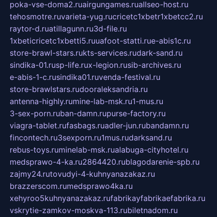
poka-vse-doma2.ru
airgungames.ru
allseo-host.ru
tehosmotre.ru
varieta-yug.ru
cricetc1xbetr1xbetcc2.ru
raytor-d.ru
atillagunn.ru
3d-file.ru
1xbeticricetc1xbetti5.ru
uafoot-statti.ru
e-abis1c.ru
store-brawl-stars.ru
kts-services.ru
dark-sand.ru
sindika-01.ru
sp-life.ru
x-legion.ru
sib-archives.ru
e-abis-1-c.ru
sindika01.ru
venda-festival.ru
store-brawlstars.ru
dooraleksandria.ru
antenna-highly.ru
mine-lab-msk.ru
1-mus.ru
3-sex-porn.ru
ban-damn.ru
purse-factory.ru
viagra-tablet.ru
fasbags.ru
adler-jun.ru
bandamn.ru
fincontech.ru
3sexporn.ru
1mus.ru
darksand.ru
rebus-toys.ru
minelab-msk.ru
alabuga-cityhotel.ru
medsprawo-4-ka.ru
2864420.ru
blagodarenie-spb.ru
zajmy24.ru
tovudyi-4-kuhnyanazakaz.ru
brazzerscom.ru
medsprawo4ka.ru
xehyroo5kuhnyanazakaz.ru
fabrikayfabrikaefabrika.ru
vskrytie-zamkov-moskva-113.ru
biletnadom.ru