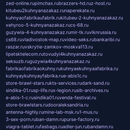
zed-online.ru
pimchax.ru
brazzers-hd.ru
z-host.ru
kitubeu2kuhnyanazakaz.ru
naperekate.ru
kuhnyaofabrikaufabrik.ru
kitubeu-2-kuhnyanazakaz.ru
xehyroo-5-kuhnyanazakaz.ru
cs-68.ru
guzywia-4-kuhnyanazakaz.ru
mir-tk.ru
vlknrussia.ru
cs68.ru
vladivostok-map.ru
video-seks.ru
bankaribi.ru
raszar.ru
vskrytie-zamkov-moskva113.ru
lipetsktelecom.ru
tovudyi4kuhnyanazakaz.ru
seksuzb.ru
guzywia4kuhnyanazakaz.ru
fabrikaofabrikaokuhny.ru
kuhnyaekuhnyaafabrika.ru
kuhnyaykuhnyayfabrika.ru
e-abis1c.ru
store-brawl-stars.ru
kts-services.ru
dark-sand.ru
sindika-01.ru
sp-life.ru
x-legion.ru
sib-archives.ru
e-abis-1-c.ru
sindika01.ru
venda-festival.ru
store-brawlstars.ru
dooraleksandria.ru
antenna-highly.ru
mine-lab-msk.ru
1-mus.ru
3-sex-porn.ru
ban-damn.ru
purse-factory.ru
viagra-tablet.ru
fasbags.ru
adler-jun.ru
bandamn.ru