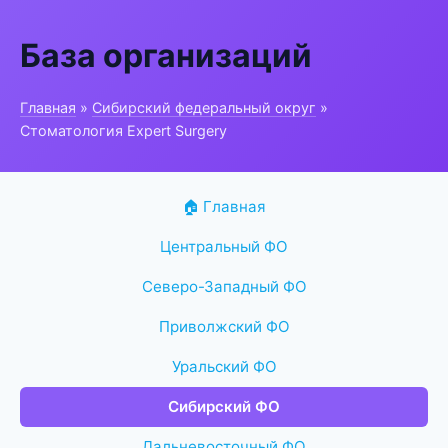
База организаций
Главная
»
Сибирский федеральный округ
»
Стоматология Expert Surgery
🏠 Главная
Центральный ФО
Северо-Западный ФО
Приволжский ФО
Уральский ФО
Сибирский ФО
Дальневосточный ФО