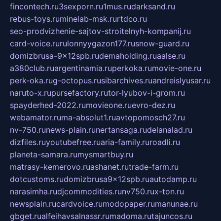
fincontech.ru
3sexporn.ru
1mus.ru
darksand.ru
rebus-toys.ru
minelab-msk.ru
rtdco.ru
seo-prodvizhenie-sajtov-stroitelnyh-kompanij.ru
card-voice.ru
rulonnyygazon177.ru
snow-guard.ru
domizbrusa-9x12spb.ru
demaholding.ru
aalse.ru
a380club.ru
argentinamia.ru
perkoka.ru
movie-one.ru
perk-oka.ru
g-octopus.ru
sibarchives.ru
andreislyusar.ru
naruto-x.ru
pursefactory.ru
tor-lyubov-i-grom.ru
spayderhed-2022.ru
movieone.ru
evro-dez.ru
webamator.ru
ma-absolut1.ru
avtopomosch27.ru
nv-750.ru
news-plain.ru
nertansaga.ru
delanalad.ru
dizfiles.ru
youtubefree.ru
aria-family.ru
roadli.ru
planeta-samara.ru
mysmartbuy.ru
matrasy-kemerovo.ru
ashanet.ru
trade-farm.ru
dotcustoms.ru
domizbrusa9x12spb.ru
autodamp.ru
narasimha.ru
djcommodities.ru
nv750.ru
x-ton.ru
newsplain.ru
cardvoice.ru
modopaper.ru
manunae.ru
gbget.ru
alfeihavsalnassr.ru
madoma.ru
tajuncos.ru