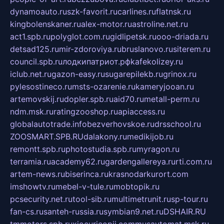
dynamoauto.ru
szk-favorit.ru
carlines.ru
flatnsk.ru
kingbolenskaner.ru
alex-motor.ru
astroline.net.ru
act1.spb.ru
polyglot.com.ru
gidlipetsk.ru
ooo-driada.ru
detsad125.ru
mir-zdoroviya.ru
bruslanovo.ru
siterem.ru
council.spb.ru
лодкипатриот.рф
kafekolizey.ru
iclub.net.ru
gazon-easy.ru
sugarepilekb.ru
grinox.ru
pylesostineco.ru
msts-ozarenie.ru
kameryjooan.ru
artemovskij.ru
dopler.spb.ru
aid70.ru
metall-perm.ru
ndm.msk.ru
ratingzooshop.ru
apiaccess.ru
globalautotrade.info
bezverhovskoe.ru
drsschool.ru
ZOOSMART.SPB.RU
dalakony.ru
medikijob.ru
remontt.spb.ru
photostudia.spb.ru
myragon.ru
terramia.ru
academy62.ru
gardengallereya.ru
rti.com.ru
artem-news.ru
biserinca.ru
krasnodarkurort.com
imshowtv.ru
mebel-v-tule.ru
mobtopik.ru
pcsecurity.net.ru
tool-sib.ru
multimetrunit.ru
sp-tour.ru
fan-cs.ru
santeh-russia.ru
symbian9.net.ru
DSHAIR.RU