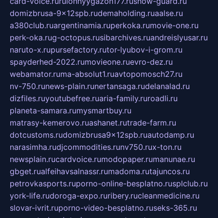
card-voice.ru
rulonnyygazon177.ru
snow-guard.ru
domizbrusa-9x12spb.ru
demaholding.ru
aalse.ru
a380club.ru
argentinamia.ru
perkoka.ru
movie-one.ru
perk-oka.ru
g-octopus.ru
sibarchives.ru
andreislyusar.ru
naruto-x.ru
pursefactory.ru
tor-lyubov-i-grom.ru
spayderhed-2022.ru
movieone.ru
evro-dez.ru
webamator.ru
ma-absolut1.ru
avtopomosch27.ru
nv-750.ru
news-plain.ru
nertansaga.ru
delanalad.ru
dizfiles.ru
youtubefree.ru
aria-family.ru
roadli.ru
planeta-samara.ru
mysmartbuy.ru
matrasy-kemerovo.ru
ashanet.ru
trade-farm.ru
dotcustoms.ru
domizbrusa9x12spb.ru
autodamp.ru
narasimha.ru
djcommodities.ru
nv750.ru
x-ton.ru
newsplain.ru
cardvoice.ru
modopaper.ru
manunae.ru
gbget.ru
alfeihavsalnassr.ru
madoma.ru
tajuncos.ru
petrovkasports.ru
porno-online-besplatno.ru
splclub.ru
york-life.ru
doroga-expo.ru
ribery.ru
cleanmedicine.ru
slovar-ivrit.ru
porno-video-besplatno.ru
seks-365.ru