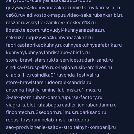
xehyroo-5-kuhnyanazakaz.ru
cs-68.ru
guzywia-4-kuhnyanazakaz.ru
mir-tk.ru
vlknrussia.ru
cs68.ru
vladivostok-map.ru
video-seks.ru
bankaribi.ru
raszar.ru
vskrytie-zamkov-moskva113.ru
lipetsktelecom.ru
tovudyi4kuhnyanazakaz.ru
seksuzb.ru
guzywia4kuhnyanazakaz.ru
fabrikaofabrikaokuhny.ru
kuhnyaekuhnyaafabrika.ru
kuhnyaykuhnyayfabrika.ru
e-abis1c.ru
store-brawl-stars.ru
kts-services.ru
dark-sand.ru
sindika-01.ru
sp-life.ru
x-legion.ru
sib-archives.ru
e-abis-1-c.ru
sindika01.ru
venda-festival.ru
store-brawlstars.ru
dooraleksandria.ru
antenna-highly.ru
mine-lab-msk.ru
1-mus.ru
3-sex-porn.ru
ban-damn.ru
purse-factory.ru
viagra-tablet.ru
fasbags.ru
adler-jun.ru
bandamn.ru
fincontech.ru
3sexporn.ru
1mus.ru
darksand.ru
rebus-toys.ru
minelab-msk.ru
rtdco.ru
seo-prodvizhenie-sajtov-stroitelnyh-kompanij.ru