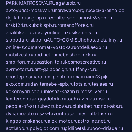
PARK-MATROSOVA.RU
agat.spb.ru
avtoyurist-moskva1.ru
hardware.org.ru
схема-авто.рф
dg-lab.ru
angrup.ru
recruiter.spb.ru
music8.spb.ru
krsk124.ru
kubok.spb.ru
romanofforex.ru
analitikaplus.ru
spyonline.ru
zosikamery.ru
sloboda-ural.pp.ru
AUTO-COM.SU
hohota.net
alimy.ru
online-z.com
aromat-vostoka.ru
otdelkaexp.ru
mobilvest.ru
bbd.net.ru
mebelshop.msk.ru
smp-forum.ru
bastion-td.ru
kosmoscreative.ru
avrmotors.ru
art-galadesign.ru
tiffany-c.ru
ecostep-samara.ru
d-p.spb.ru
галактика73.рф
sko.com.ru
davitamebel-spb.ru
fotsis.ru
tesiaes.ru
kokoroyari.spb.ru
blesna-kazan.ru
mossilver.ru
lenderoq.ru
sergeydobrin.ru
tochkazvuka.msk.ru
people-of-art.ru
bezzubova.ru
clubtibet.ru
orior-aks.ru
dynamoauto.ru
szk-favorit.ru
carlines.ru
flatnsk.ru
kingbolenskaner.ru
alex-motor.ru
astroline.net.ru
act1.spb.ru
polyglot.com.ru
gidlipetsk.ru
ooo-driada.ru