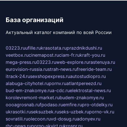
База организаций
Актуальный каталог компаний по всей России
03223.ru
ufille.ru
krasotata.ru
prazdnikdushi.ru
veetbox.ru
cinemapost.ru
ciam-fr.ru
kraft-you.ru
mega-press.ru
03223.ru
web-explore.ru
rastenuya.ru
eurovision-russia.ru
strah-news.ru
freeride-team.ru
itrack-24.ru
sexshopexpress.ru
autostudiopro.ru
alabuga-cityhotel.ru
pornv.ru
atlantpereezd.ru
bud-em-znakomye.ru
a-cdc.ru
elektrostal-news.ru
korolevremont-market.ru
budem-znakomye.ru
oooagrosnab.ru
fpodaso.ru
emfire.ru
pro-otdelky.ru
ukrasotki.ru
seksuzbek.ru
seks-uzbek.ru
porno-vk.ru
sovratili.ru
olecoon.ru
vd-dosug.ru
adonyev.ru
rbc-news.ru
porno-skvirt.ru
krospr.ru