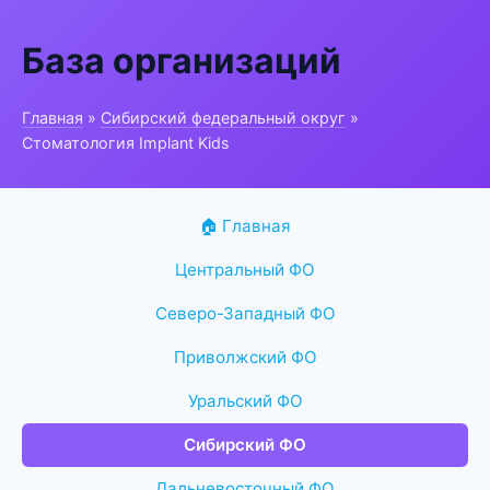
База организаций
Главная
»
Сибирский федеральный округ
»
Стоматология Implant Kids
🏠 Главная
Центральный ФО
Северо-Западный ФО
Приволжский ФО
Уральский ФО
Сибирский ФО
Дальневосточный ФО