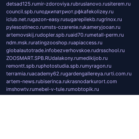
detsad125.ru
mir-zdoroviya.ru
bruslanovo.ru
siterem.ru
council.spb.ru
лодкипатриот.рф
kafekolizey.ru
iclub.net.ru
gazon-easy.ru
sugarepilekb.ru
grinox.ru
pylesostineco.ru
msts-ozarenie.ru
kameryjooan.ru
artemovskij.ru
dopler.spb.ru
aid70.ru
metall-perm.ru
ndm.msk.ru
ratingzooshop.ru
apiaccess.ru
globalautotrade.info
bezverhovskoe.ru
drsschool.ru
ZOOSMART.SPB.RU
dalakony.ru
medikijob.ru
remontt.spb.ru
photostudia.spb.ru
myragon.ru
terramia.ru
academy62.ru
gardengallereya.ru
rti.com.ru
artem-news.ru
biserinca.ru
krasnodarkurort.com
imshowtv.ru
mebel-v-tule.ru
mobtopik.ru
pcsecurity.net.ru
tool-sib.ru
multimetrunit.ru
sp-tour.ru
fan-cs.ru
santeh-russia.ru
symbian9.net.ru
DSHAIR.RU
tmmotors.spb.ru
xjocuricopii.com
musavtomat.msk.ru
obustrojdom.ru
sovetcik.ru
ybaranovskaya.ru
ppknews.ru
cult-alshei.ru
JAPANRUSSIA.RU
proekciyamebel.ru
imper-finans.ru
rim.org.ru