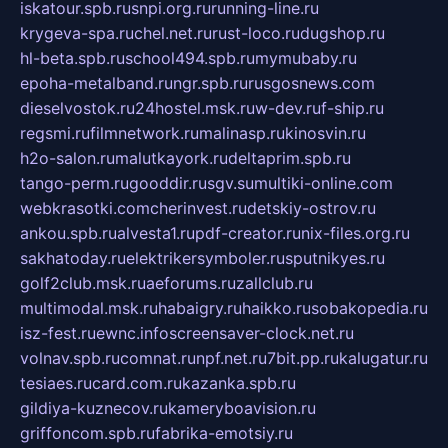
iskatour.spb.ru
snpi.org.ru
running-line.ru
krygeva-spa.ru
chel.net.ru
rust-loco.ru
dugshop.ru
hl-beta.spb.ru
school494.spb.ru
mymubaby.ru
epoha-metalband.ru
ngr.spb.ru
rusgosnews.com
dieselvostok.ru
24hostel.msk.ru
w-dev.ru
f-ship.ru
regsmi.ru
filmnetwork.ru
malinasp.ru
kinosvin.ru
h2o-salon.ru
malutkayork.ru
deltaprim.spb.ru
tango-perm.ru
gooddir.ru
sgv.su
multiki-online.com
webkrasotki.com
cherinvest.ru
detskiy-ostrov.ru
ankou.spb.ru
alvesta1.ru
pdf-creator.ru
nix-files.org.ru
sakhatoday.ru
elektrikersymboler.ru
sputnikyes.ru
golf2club.msk.ru
aeforums.ru
zallclub.ru
multimodal.msk.ru
habaigry.ru
haikko.ru
sobakopedia.ru
isz-fest.ru
ewnc.info
screensaver-clock.net.ru
volnav.spb.ru
comnat.ru
npf.net.ru
7bit.pp.ru
kalugatur.ru
tesiaes.ru
card.com.ru
kazanka.spb.ru
gildiya-kuznecov.ru
kameryboavision.ru
griffoncom.spb.ru
fabrika-emotsiy.ru