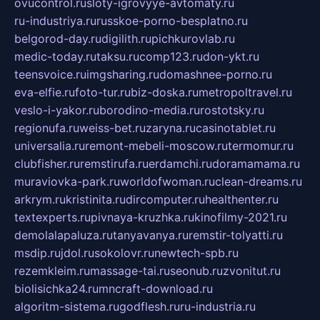
ovucontrol.ru
sloty-igrovyye-avtomaty.ru
ru-industriya.ru
russkoe-porno-besplatno.ru
belgorod-day.ru
digilith.ru
pichkurovlab.ru
medic-today.ru
taksu.ru
comp123.ru
don-ykt.ru
teensvoice.ru
imgsharing.ru
domashnee-porno.ru
eva-elfie.ru
foto-tur.ru
biz-doska.ru
metropoltravel.ru
veslo-i-yakor.ru
borodino-media.ru
rostotsky.ru
regionufa.ru
weiss-bet.ru
zaryna.ru
casinotablet.ru
universalia.ru
remont-mebeli-moscow.ru
termomur.ru
clubfisher.ru
remstirufa.ru
erdamchi.ru
doramamama.ru
muraviovka-park.ru
worldofwoman.ru
clean-dreams.ru
arkrym.ru
kristinita.ru
dircomputer.ru
healthenter.ru
textexperts.ru
pivnaya-kruzhka.ru
kinofilmy-2021.ru
demolalapaluza.ru
tanyavanya.ru
remstir-tolyatti.ru
msdip.ru
jdol.ru
sokolovr.ru
newtech-spb.ru
rezemkleim.ru
massage-tai.ru
seonub.ru
zvonitut.ru
biolisichka24.ru
mncraft-download.ru
algoritm-sistema.ru
godflesh.ru
ru-industria.ru