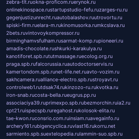
zebra-tlt.ru
okna-proficom.ru
erynok.ru
onlinekinospace.ru
startupstudio-fefu.ru
zarges-ru.ru
gegenjustizunrecht.ru
autobalashov.ru
utrovortu.ru
spiski-firm.ru
elara-m.ru
kinomusorka.ru
mkcslava.ru
2bets.ru
vintovoykompressor.ru
birminghamvsfulham.ru
sarmat-komp.ru
pioneeri.ru
amadis-chocolate.ru
shkurki-karakulya.ru
kanotiforet.spb.ru
tutmassage.ru
ecolog.org.ru
praga.spb.ru
falcorussia.ru
autodoctorservis.ru
kamertondom.spb.ru
net-life.net.ru
avto-vozim.ru
sakhcamera.ru
alliance-electro.spb.ru
stroyavt.ru
controlweb1.ru
tdsak74.ru
kinzozo-ru.ru
kvotka.ru
iron-snab.ru
costa-bella.ru
eugrus.pp.ru
associaciya39.ru
primexpo.spb.ru
bezmorchin.ru
ia2.ru
cpt21.ru
ispecspb.ru
regahost.ru
kolosok-elita.ru
tae-kwon.ru
consrio.com.ru
insiam.ru
avegainfo.ru
archery161.ru
bigencyclica.ru
vlast16.ru
korru.net
sarmiento.spb.su
extelopedia.ru
lammin-suo.spb.ru