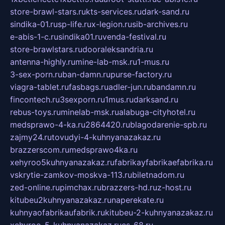
store-brawl-stars.ru
kts-services.ru
dark-sand.ru
sindika-01.ru
sp-life.ru
x-legion.ru
sib-archives.ru
e-abis-1-c.ru
sindika01.ru
venda-festival.ru
store-brawlstars.ru
dooraleksandria.ru
antenna-highly.ru
mine-lab-msk.ru
1-mus.ru
3-sex-porn.ru
ban-damn.ru
purse-factory.ru
viagra-tablet.ru
fasbags.ru
adler-jun.ru
bandamn.ru
fincontech.ru
3sexporn.ru
1mus.ru
darksand.ru
rebus-toys.ru
minelab-msk.ru
alabuga-cityhotel.ru
medsprawo-4-ka.ru
2864420.ru
blagodarenie-spb.ru
zajmy24.ru
tovudyi-4-kuhnyanazakaz.ru
brazzerscom.ru
medsprawo4ka.ru
xehyroo5kuhnyanazakaz.ru
fabrikayfabrikaefabrika.ru
vskrytie-zamkov-moskva-113.ru
biletnadom.ru
zed-online.ru
pimchax.ru
brazzers-hd.ru
z-host.ru
kitubeu2kuhnyanazakaz.ru
naperekate.ru
kuhnyaofabrikaufabrik.ru
kitubeu-2-kuhnyanazakaz.ru