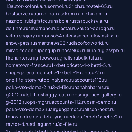
13autor-kolonka.ru
sormol.ru
2rich.ru
hostel-65.ru
hostserve.ru
porno-na-russkom.ru
mishinlab.ru
neznobi.ru
bigfatcc.ru
habble.ru
starbucksvia.ru
delfinet.ru
silvernano.ru
elestal.ru
vektor-doroga.ru
velotrenajery.ru
pronso54.ru
lenasever.ru
lovinskix.ru
show-pets.ru
smartnews03.ru
discofoxworld.ru
miraclecoon.ru
pongup.ru
hostel65.ru
liura.ru
glasspb.ru
firehunters.ru
gribowo.ru
gnalis.ru
bulkitula.ru
hometown-france.ru
1-xbeticricetc-1-xbetti-5.ru
shop-garena.ru
cricetc-1-xbetr-1-xbetcc-2.ru
one-life-story.ru
top-halyava.ru
accounts112.ru
poka-vse-doma-2.ru
3-d-file.ru
hahahaharms.ru
g2012.ru
tst-1.ru
shaggy-cat.ru
opsmgr.ru
ev-gallery.ru
g-2012.ru
ops-mgr.ru
accounts-112.ru
csm-demo.ru
poka-vse-doma2.ru
airgungames.ru
allseo-host.ru
tehosmotre.ru
varieta-yug.ru
cricetc1xbetr1xbetcc2.ru
raytor-d.ru
atillagunn.ru
3d-file.ru
1xbeticricetc1xbetti5.ru
uafoot-statti.ru
e-abis1c.ru