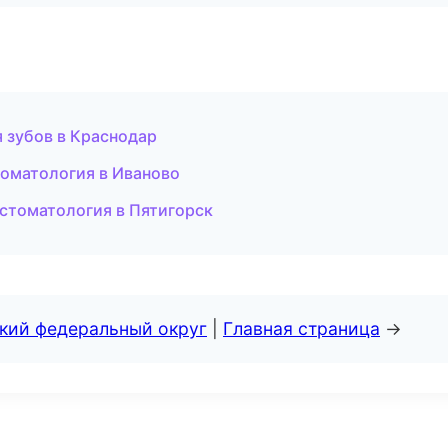
 зубов в Краснодар
томатология в Иваново
 стоматология в Пятигорск
ский федеральный округ
|
Главная страница
→