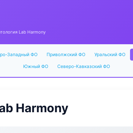
тология Lab Harmony
ро-Западный ФО
Приволжский ФО
Уральский ФО
Южный ФО
Северо-Кавказский ФО
ab Harmony