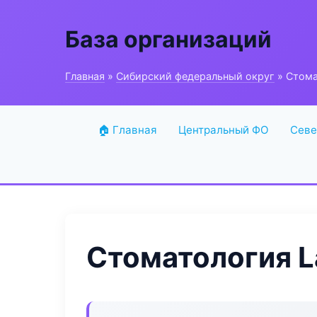
База организаций
Главная
»
Сибирский федеральный округ
» Стома
🏠 Главная
Центральный ФО
Севе
Стоматология L