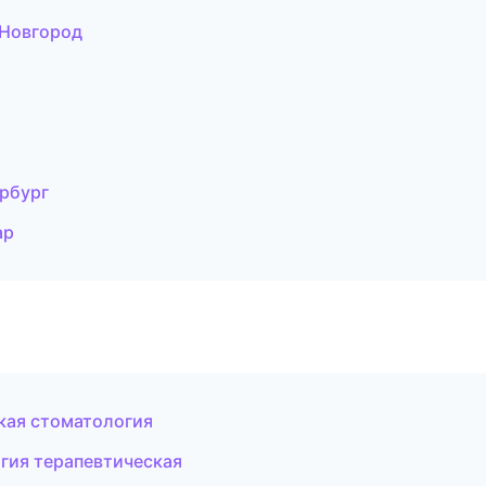
 Новгород
ербург
ар
кая стоматология
гия терапевтическая