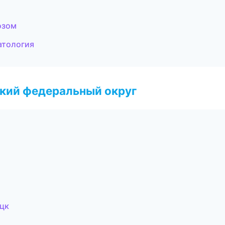
озом
атология
ский федеральный округ
э
цк