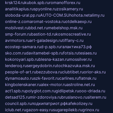
krsk124.ru
kubok.spb.ru
romanofforex.ru
analitikaplus.ru
spyonline.ru
zosikamery.ru
sloboda-ural.pp.ru
AUTO-COM.SU
hohota.net
alimy.ru
online-z.com
aromat-vostoka.ru
otdelkaexp.ru
mobilvest.ru
bbd.net.ru
mebelshop.msk.ru
smp-forum.ru
bastion-td.ru
kosmoscreative.ru
avrmotors.ru
art-galadesign.ru
tiffany-c.ru
ecostep-samara.ru
d-p.spb.ru
галактика73.рф
sko.com.ru
davitamebel-spb.ru
fotsis.ru
tesiaes.ru
kokoroyari.spb.ru
blesna-kazan.ru
mossilver.ru
lenderoq.ru
sergeydobrin.ru
tochkazvuka.msk.ru
people-of-art.ru
bezzubova.ru
clubtibet.ru
orior-aks.ru
dynamoauto.ru
szk-favorit.ru
carlines.ru
flatnsk.ru
kingbolenskaner.ru
alex-motor.ru
astroline.net.ru
act1.spb.ru
polyglot.com.ru
gidlipetsk.ru
ooo-driada.ru
detsad125.ru
mir-zdoroviya.ru
bruslanovo.ru
siterem.ru
council.spb.ru
лодкипатриот.рф
kafekolizey.ru
iclub.net.ru
gazon-easy.ru
sugarepilekb.ru
grinox.ru