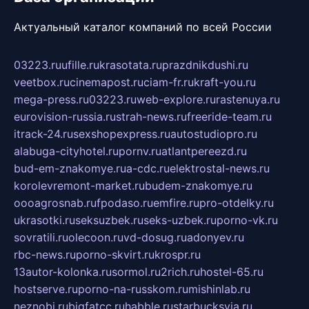
Актуальный каталог компаний по всей России
03223.ru
ufille.ru
krasotata.ru
prazdnikdushi.ru
veetbox.ru
cinemapost.ru
ciam-fr.ru
kraft-you.ru
mega-press.ru
03223.ru
web-explore.ru
rastenuya.ru
eurovision-russia.ru
strah-news.ru
freeride-team.ru
itrack-24.ru
sexshopexpress.ru
autostudiopro.ru
alabuga-cityhotel.ru
pornv.ru
atlantpereezd.ru
bud-em-znakomye.ru
a-cdc.ru
elektrostal-news.ru
korolevremont-market.ru
budem-znakomye.ru
oooagrosnab.ru
fpodaso.ru
emfire.ru
pro-otdelky.ru
ukrasotki.ru
seksuzbek.ru
seks-uzbek.ru
porno-vk.ru
sovratili.ru
olecoon.ru
vd-dosug.ru
adonyev.ru
rbc-news.ru
porno-skvirt.ru
krospr.ru
13autor-kolonka.ru
sormol.ru
2rich.ru
hostel-65.ru
hostserve.ru
porno-na-russkom.ru
mishinlab.ru
neznobi.ru
bigfatcc.ru
habble.ru
starbucksvia.ru