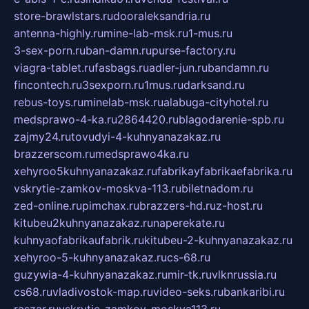
store-brawlstars.ru
dooraleksandria.ru
antenna-highly.ru
mine-lab-msk.ru
1-mus.ru
3-sex-porn.ru
ban-damn.ru
purse-factory.ru
viagra-tablet.ru
fasbags.ru
adler-jun.ru
bandamn.ru
fincontech.ru
3sexporn.ru
1mus.ru
darksand.ru
rebus-toys.ru
minelab-msk.ru
alabuga-cityhotel.ru
medsprawo-4-ka.ru
2864420.ru
blagodarenie-spb.ru
zajmy24.ru
tovudyi-4-kuhnyanazakaz.ru
brazzerscom.ru
medsprawo4ka.ru
xehyroo5kuhnyanazakaz.ru
fabrikayfabrikaefabrika.ru
vskrytie-zamkov-moskva-113.ru
biletnadom.ru
zed-online.ru
pimchax.ru
brazzers-hd.ru
z-host.ru
kitubeu2kuhnyanazakaz.ru
naperekate.ru
kuhnyaofabrikaufabrik.ru
kitubeu-2-kuhnyanazakaz.ru
xehyroo-5-kuhnyanazakaz.ru
cs-68.ru
guzywia-4-kuhnyanazakaz.ru
mir-tk.ru
vlknrussia.ru
cs68.ru
vladivostok-map.ru
video-seks.ru
bankaribi.ru
raszar.ru
vskrytie-zamkov-moskva113.ru