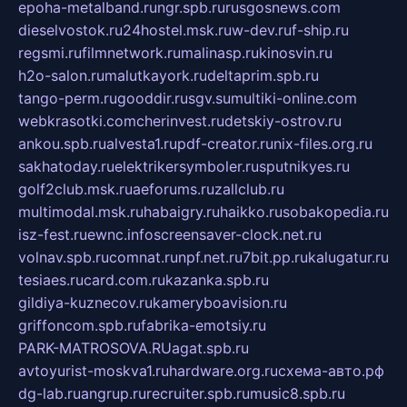
epoha-metalband.ru
ngr.spb.ru
rusgosnews.com
dieselvostok.ru
24hostel.msk.ru
w-dev.ru
f-ship.ru
regsmi.ru
filmnetwork.ru
malinasp.ru
kinosvin.ru
h2o-salon.ru
malutkayork.ru
deltaprim.spb.ru
tango-perm.ru
gooddir.ru
sgv.su
multiki-online.com
webkrasotki.com
cherinvest.ru
detskiy-ostrov.ru
ankou.spb.ru
alvesta1.ru
pdf-creator.ru
nix-files.org.ru
sakhatoday.ru
elektrikersymboler.ru
sputnikyes.ru
golf2club.msk.ru
aeforums.ru
zallclub.ru
multimodal.msk.ru
habaigry.ru
haikko.ru
sobakopedia.ru
isz-fest.ru
ewnc.info
screensaver-clock.net.ru
volnav.spb.ru
comnat.ru
npf.net.ru
7bit.pp.ru
kalugatur.ru
tesiaes.ru
card.com.ru
kazanka.spb.ru
gildiya-kuznecov.ru
kameryboavision.ru
griffoncom.spb.ru
fabrika-emotsiy.ru
PARK-MATROSOVA.RU
agat.spb.ru
avtoyurist-moskva1.ru
hardware.org.ru
схема-авто.рф
dg-lab.ru
angrup.ru
recruiter.spb.ru
music8.spb.ru