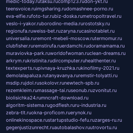
medic-today.ru
taksu.ru
comp123.ru
don-ykt.ru
teensvoice.ru
imgsharing.ru
domashnee-porno.ru
eva-elfie.ru
foto-tur.ru
biz-doska.ru
metropoltravel.ru
veslo-i-yakor.ru
borodino-media.ru
rostotsky.ru
regionufa.ru
weiss-bet.ru
zaryna.ru
casinotablet.ru
universalia.ru
remont-mebeli-moscow.ru
termomur.ru
clubfisher.ru
remstirufa.ru
erdamchi.ru
doramamama.ru
muraviovka-park.ru
worldofwoman.ru
clean-dreams.ru
arkrym.ru
kristinita.ru
dircomputer.ru
healthenter.ru
textexperts.ru
pivnaya-kruzhka.ru
kinofilmy-2021.ru
demolalapaluza.ru
tanyavanya.ru
remstir-tolyatti.ru
msdip.ru
jdol.ru
sokolovr.ru
newtech-spb.ru
rezemkleim.ru
massage-tai.ru
seonub.ru
zvonitut.ru
biolisichka24.ru
mncraft-download.ru
algoritm-sistema.ru
godflesh.ru
ru-industria.ru
zebra-tlt.ru
okna-proficom.ru
erynok.ru
onlinekinospace.ru
startupstudio-fefu.ru
zarges-ru.ru
gegenjustizunrecht.ru
autobalashov.ru
utrovortu.ru