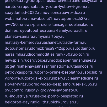
perk-oka.ru
g-octopus.ru
sibarchives.ru
andreislyusar.ru
naruto-x.ru
pursefactory.ru
tor-lyubov-i-grom.ru
spayderhed-2022.ru
movieone.ru
evro-dez.ru
webamator.ru
ma-absolut1.ru
avtopomosch27.ru
nv-750.ru
news-plain.ru
nertansaga.ru
delanalad.ru
dizfiles.ru
youtubefree.ru
aria-family.ru
roadli.ru
planeta-samara.ru
mysmartbuy.ru
matrasy-kemerovo.ru
ashanet.ru
trade-farm.ru
dotcustoms.ru
domizbrusa9x12spb.ru
autodamp.ru
narasimha.ru
djcommodities.ru
nv750.ru
x-ton.ru
newsplain.ru
cardvoice.ru
modopaper.ru
manunae.ru
gbget.ru
alfeihavsalnassr.ru
madoma.ru
tajuncos.ru
petrovkasports.ru
porno-online-besplatno.ru
splclub.ru
york-life.ru
doroga-expo.ru
ribery.ru
cleanmedicine.ru
slovar-ivrit.ru
porno-video-besplatno.ru
seks-365.ru
ovucontrol.ru
sloty-igrovyye-avtomaty.ru
ru-industriya.ru
russkoe-porno-besplatno.ru
belgorod-day.ru
digilith.ru
pichkurovlab.ru