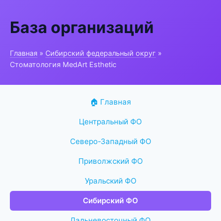
База организаций
Главная
»
Сибирский федеральный округ
»
Стоматология MedArt Esthetic
🏠 Главная
Центральный ФО
Северо-Западный ФО
Приволжский ФО
Уральский ФО
Сибирский ФО
Дальневосточный ФО