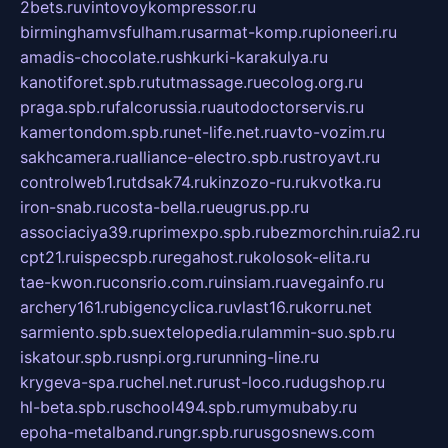
2bets.ru
vintovoykompressor.ru
birminghamvsfulham.ru
sarmat-komp.ru
pioneeri.ru
amadis-chocolate.ru
shkurki-karakulya.ru
kanotiforet.spb.ru
tutmassage.ru
ecolog.org.ru
praga.spb.ru
falcorussia.ru
autodoctorservis.ru
kamertondom.spb.ru
net-life.net.ru
avto-vozim.ru
sakhcamera.ru
alliance-electro.spb.ru
stroyavt.ru
controlweb1.ru
tdsak74.ru
kinzozo-ru.ru
kvotka.ru
iron-snab.ru
costa-bella.ru
eugrus.pp.ru
associaciya39.ru
primexpo.spb.ru
bezmorchin.ru
ia2.ru
cpt21.ru
ispecspb.ru
regahost.ru
kolosok-elita.ru
tae-kwon.ru
consrio.com.ru
insiam.ru
avegainfo.ru
archery161.ru
bigencyclica.ru
vlast16.ru
korru.net
sarmiento.spb.su
extelopedia.ru
lammin-suo.spb.ru
iskatour.spb.ru
snpi.org.ru
running-line.ru
krygeva-spa.ru
chel.net.ru
rust-loco.ru
dugshop.ru
hl-beta.spb.ru
school494.spb.ru
mymubaby.ru
epoha-metalband.ru
ngr.spb.ru
rusgosnews.com