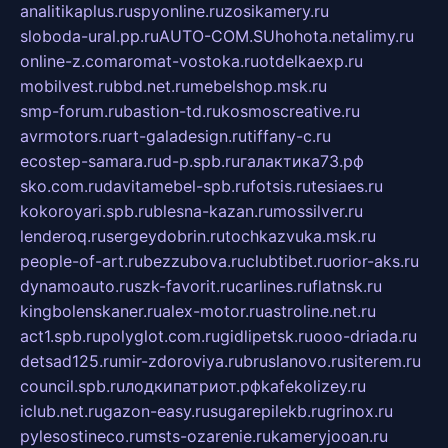
analitikaplus.ru
spyonline.ru
zosikamery.ru
sloboda-ural.pp.ru
AUTO-COM.SU
hohota.net
alimy.ru
online-z.com
aromat-vostoka.ru
otdelkaexp.ru
mobilvest.ru
bbd.net.ru
mebelshop.msk.ru
smp-forum.ru
bastion-td.ru
kosmoscreative.ru
avrmotors.ru
art-galadesign.ru
tiffany-c.ru
ecostep-samara.ru
d-p.spb.ru
галактика73.рф
sko.com.ru
davitamebel-spb.ru
fotsis.ru
tesiaes.ru
kokoroyari.spb.ru
blesna-kazan.ru
mossilver.ru
lenderoq.ru
sergeydobrin.ru
tochkazvuka.msk.ru
people-of-art.ru
bezzubova.ru
clubtibet.ru
orior-aks.ru
dynamoauto.ru
szk-favorit.ru
carlines.ru
flatnsk.ru
kingbolenskaner.ru
alex-motor.ru
astroline.net.ru
act1.spb.ru
polyglot.com.ru
gidlipetsk.ru
ooo-driada.ru
detsad125.ru
mir-zdoroviya.ru
bruslanovo.ru
siterem.ru
council.spb.ru
лодкипатриот.рф
kafekolizey.ru
iclub.net.ru
gazon-easy.ru
sugarepilekb.ru
grinox.ru
pylesostineco.ru
msts-ozarenie.ru
kameryjooan.ru