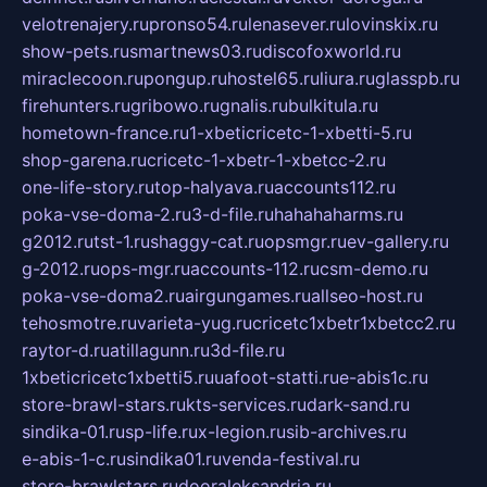
velotrenajery.ru
pronso54.ru
lenasever.ru
lovinskix.ru
show-pets.ru
smartnews03.ru
discofoxworld.ru
miraclecoon.ru
pongup.ru
hostel65.ru
liura.ru
glasspb.ru
firehunters.ru
gribowo.ru
gnalis.ru
bulkitula.ru
hometown-france.ru
1-xbeticricetc-1-xbetti-5.ru
shop-garena.ru
cricetc-1-xbetr-1-xbetcc-2.ru
one-life-story.ru
top-halyava.ru
accounts112.ru
poka-vse-doma-2.ru
3-d-file.ru
hahahaharms.ru
g2012.ru
tst-1.ru
shaggy-cat.ru
opsmgr.ru
ev-gallery.ru
g-2012.ru
ops-mgr.ru
accounts-112.ru
csm-demo.ru
poka-vse-doma2.ru
airgungames.ru
allseo-host.ru
tehosmotre.ru
varieta-yug.ru
cricetc1xbetr1xbetcc2.ru
raytor-d.ru
atillagunn.ru
3d-file.ru
1xbeticricetc1xbetti5.ru
uafoot-statti.ru
e-abis1c.ru
store-brawl-stars.ru
kts-services.ru
dark-sand.ru
sindika-01.ru
sp-life.ru
x-legion.ru
sib-archives.ru
e-abis-1-c.ru
sindika01.ru
venda-festival.ru
store-brawlstars.ru
dooraleksandria.ru