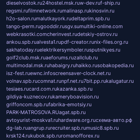
dieselvostok.ru
24hostel.msk.ru
w-dev.ru
f-ship.ru
regsmi.ru
filmnetwork.ru
malinasp.ru
kinosvin.ru
h2o-salon.ru
malutkayork.ru
deltaprim.spb.ru
tango-perm.ru
gooddir.ru
sgv.su
multiki-online.com
webkrasotki.com
cherinvest.ru
detskiy-ostrov.ru
ankou.spb.ru
alvesta1.ru
pdf-creator.ru
nix-files.org.ru
sakhatoday.ru
elektrikersymboler.ru
sputnikyes.ru
golf2club.msk.ru
aeforums.ru
zallclub.ru
multimodal.msk.ru
habaigry.ru
haikko.ru
sobakopedia.ru
isz-fest.ru
ewnc.info
screensaver-clock.net.ru
volnav.spb.ru
comnat.ru
npf.net.ru
7bit.pp.ru
kalugatur.ru
tesiaes.ru
card.com.ru
kazanka.spb.ru
gildiya-kuznecov.ru
kameryboavision.ru
griffoncom.spb.ru
fabrika-emotsiy.ru
PARK-MATROSOVA.RU
agat.spb.ru
avtoyurist-moskva1.ru
hardware.org.ru
схема-авто.рф
dg-lab.ru
angrup.ru
recruiter.spb.ru
music8.spb.ru
krsk124.ru
kubok.spb.ru
romanofforex.ru