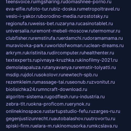
teensvoice.ru
imgsharing.ru
domashnee-porno.ru
eva-elfie.ru
foto-tur.ru
biz-doska.ru
metropoltravel.ru
veslo-i-yakor.ru
borodino-media.ru
rostotsky.ru
regionufa.ru
weiss-bet.ru
zaryna.ru
casinotablet.ru
universalia.ru
remont-mebeli-moscow.ru
termomur.ru
clubfisher.ru
remstirufa.ru
erdamchi.ru
doramamama.ru
muraviovka-park.ru
worldofwoman.ru
clean-dreams.ru
arkrym.ru
kristinita.ru
dircomputer.ru
healthenter.ru
textexperts.ru
pivnaya-kruzhka.ru
kinofilmy-2021.ru
demolalapaluza.ru
tanyavanya.ru
remstir-tolyatti.ru
msdip.ru
jdol.ru
sokolovr.ru
newtech-spb.ru
rezemkleim.ru
massage-tai.ru
seonub.ru
zvonitut.ru
biolisichka24.ru
mncraft-download.ru
algoritm-sistema.ru
godflesh.ru
ru-industria.ru
zebra-tlt.ru
okna-proficom.ru
erynok.ru
onlinekinospace.ru
startupstudio-fefu.ru
zarges-ru.ru
gegenjustizunrecht.ru
autobalashov.ru
utrovortu.ru
spiski-firm.ru
elara-m.ru
kinomusorka.ru
mkcslava.ru