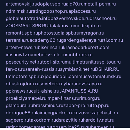
artemovskij.ru
dopler.spb.ru
aid70.ru
metall-perm.ru
ndm.msk.ru
ratingzooshop.ru
apiaccess.ru
globalautotrade.info
bezverhovskoe.ru
drsschool.ru
ZOOSMART.SPB.RU
dalakony.ru
medikijob.ru
remontt.spb.ru
photostudia.spb.ru
myragon.ru
terramia.ru
academy62.ru
gardengallereya.ru
rti.com.ru
artem-news.ru
biserinca.ru
krasnodarkurort.com
imshowtv.ru
mebel-v-tule.ru
mobtopik.ru
pcsecurity.net.ru
tool-sib.ru
multimetrunit.ru
sp-tour.ru
fan-cs.ru
santeh-russia.ru
symbian9.net.ru
DSHAIR.RU
tmmotors.spb.ru
xjocuricopii.com
musavtomat.msk.ru
obustrojdom.ru
sovetcik.ru
ybaranovskaya.ru
ppknews.ru
cult-alshei.ru
JAPANRUSSIA.RU
proekciyamebel.ru
imper-finans.ru
rim.org.ru
glamourai.ru
brassminus.ru
zabor-pro.ru
ftn.pp.ru
dorogoe58.ru
laimengpacker.ru
kuzova-zapchasti.ru
sageerp.ru
taxodrom.ru
dsrazvitie.ru
hardcity.net.ru
ratinghomegames.ru
topservice25.ru
gubernyan.ru