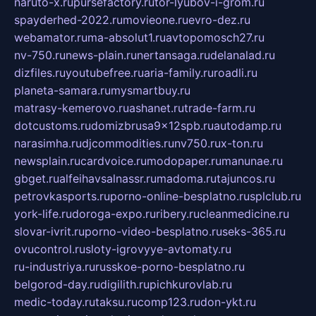
naruto-x.ru
pursefactory.ru
tor-lyubov-i-grom.ru
spayderhed-2022.ru
movieone.ru
evro-dez.ru
webamator.ru
ma-absolut1.ru
avtopomosch27.ru
nv-750.ru
news-plain.ru
nertansaga.ru
delanalad.ru
dizfiles.ru
youtubefree.ru
aria-family.ru
roadli.ru
planeta-samara.ru
mysmartbuy.ru
matrasy-kemerovo.ru
ashanet.ru
trade-farm.ru
dotcustoms.ru
domizbrusa9x12spb.ru
autodamp.ru
narasimha.ru
djcommodities.ru
nv750.ru
x-ton.ru
newsplain.ru
cardvoice.ru
modopaper.ru
manunae.ru
gbget.ru
alfeihavsalnassr.ru
madoma.ru
tajuncos.ru
petrovkasports.ru
porno-online-besplatno.ru
splclub.ru
york-life.ru
doroga-expo.ru
ribery.ru
cleanmedicine.ru
slovar-ivrit.ru
porno-video-besplatno.ru
seks-365.ru
ovucontrol.ru
sloty-igrovyye-avtomaty.ru
ru-industriya.ru
russkoe-porno-besplatno.ru
belgorod-day.ru
digilith.ru
pichkurovlab.ru
medic-today.ru
taksu.ru
comp123.ru
don-ykt.ru