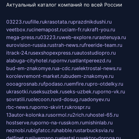
Актуальный каталог компаний по всей России
03223.ru
ufille.ru
krasotata.ru
prazdnikdushi.ru
veetbox.ru
cinemapost.ru
ciam-fr.ru
kraft-you.ru
mega-press.ru
03223.ru
web-explore.ru
rastenuya.ru
eurovision-russia.ru
strah-news.ru
freeride-team.ru
itrack-24.ru
sexshopexpress.ru
autostudiopro.ru
alabuga-cityhotel.ru
pornv.ru
atlantpereezd.ru
bud-em-znakomye.ru
a-cdc.ru
elektrostal-news.ru
korolevremont-market.ru
budem-znakomye.ru
oooagrosnab.ru
fpodaso.ru
emfire.ru
pro-otdelky.ru
ukrasotki.ru
seksuzbek.ru
seks-uzbek.ru
porno-vk.ru
sovratili.ru
olecoon.ru
vd-dosug.ru
adonyev.ru
rbc-news.ru
porno-skvirt.ru
krospr.ru
13autor-kolonka.ru
sormol.ru
2rich.ru
hostel-65.ru
hostserve.ru
porno-na-russkom.ru
mishinlab.ru
neznobi.ru
bigfatcc.ru
habble.ru
starbucksvia.ru
delfinet.ru
silvernano.ru
elestal.ru
vektor-doroga.ru