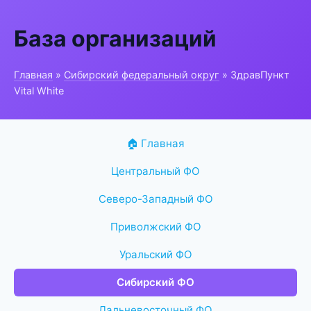
База организаций
Главная
»
Сибирский федеральный округ
» ЗдравПункт
Vital White
🏠 Главная
Центральный ФО
Северо-Западный ФО
Приволжский ФО
Уральский ФО
Сибирский ФО
Дальневосточный ФО