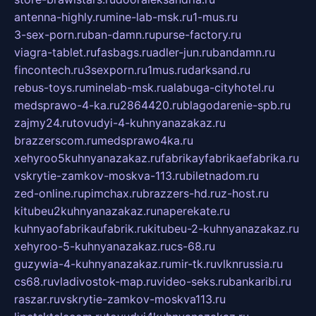
antenna-highly.ru
mine-lab-msk.ru
1-mus.ru
3-sex-porn.ru
ban-damn.ru
purse-factory.ru
viagra-tablet.ru
fasbags.ru
adler-jun.ru
bandamn.ru
fincontech.ru
3sexporn.ru
1mus.ru
darksand.ru
rebus-toys.ru
minelab-msk.ru
alabuga-cityhotel.ru
medsprawo-4-ka.ru
2864420.ru
blagodarenie-spb.ru
zajmy24.ru
tovudyi-4-kuhnyanazakaz.ru
brazzerscom.ru
medsprawo4ka.ru
xehyroo5kuhnyanazakaz.ru
fabrikayfabrikaefabrika.ru
vskrytie-zamkov-moskva-113.ru
biletnadom.ru
zed-online.ru
pimchax.ru
brazzers-hd.ru
z-host.ru
kitubeu2kuhnyanazakaz.ru
naperekate.ru
kuhnyaofabrikaufabrik.ru
kitubeu-2-kuhnyanazakaz.ru
xehyroo-5-kuhnyanazakaz.ru
cs-68.ru
guzywia-4-kuhnyanazakaz.ru
mir-tk.ru
vlknrussia.ru
cs68.ru
vladivostok-map.ru
video-seks.ru
bankaribi.ru
raszar.ru
vskrytie-zamkov-moskva113.ru