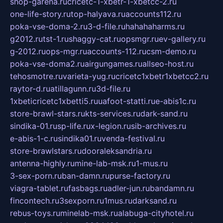
shop-garena.ru
cricetc-1-xbetr-1-xbetcc-2.ru
one-life-story.ru
top-halyava.ru
accounts112.ru
poka-vse-doma-2.ru
3-d-file.ru
hahahaharms.ru
g2012.ru
tst-1.ru
shaggy-cat.ru
opsmgr.ru
ev-gallery.ru
g-2012.ru
ops-mgr.ru
accounts-112.ru
csm-demo.ru
poka-vse-doma2.ru
airgungames.ru
allseo-host.ru
tehosmotre.ru
varieta-yug.ru
cricetc1xbetr1xbetcc2.ru
raytor-d.ru
atillagunn.ru
3d-file.ru
1xbeticricetc1xbetti5.ru
uafoot-statti.ru
e-abis1c.ru
store-brawl-stars.ru
kts-services.ru
dark-sand.ru
sindika-01.ru
sp-life.ru
x-legion.ru
sib-archives.ru
e-abis-1-c.ru
sindika01.ru
venda-festival.ru
store-brawlstars.ru
dooraleksandria.ru
antenna-highly.ru
mine-lab-msk.ru
1-mus.ru
3-sex-porn.ru
ban-damn.ru
purse-factory.ru
viagra-tablet.ru
fasbags.ru
adler-jun.ru
bandamn.ru
fincontech.ru
3sexporn.ru
1mus.ru
darksand.ru
rebus-toys.ru
minelab-msk.ru
alabuga-cityhotel.ru