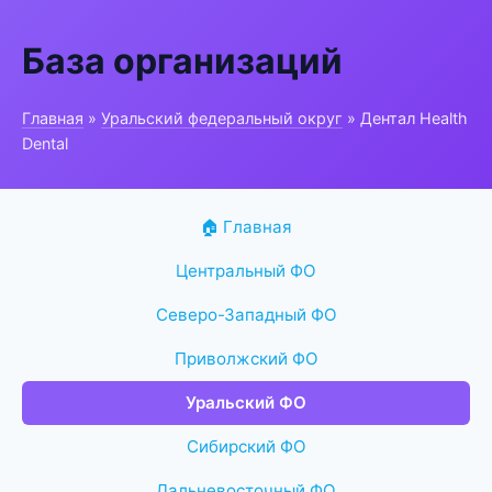
База организаций
Главная
»
Уральский федеральный округ
» Дентал Health
Dental
🏠 Главная
Центральный ФО
Северо-Западный ФО
Приволжский ФО
Уральский ФО
Сибирский ФО
Дальневосточный ФО