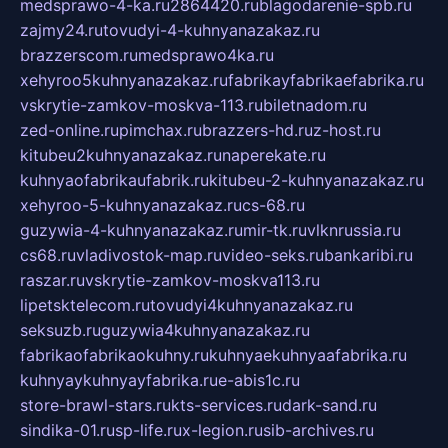
medsprawo-4-ka.ru
2864420.ru
blagodarenie-spb.ru
zajmy24.ru
tovudyi-4-kuhnyanazakaz.ru
brazzerscom.ru
medsprawo4ka.ru
xehyroo5kuhnyanazakaz.ru
fabrikayfabrikaefabrika.ru
vskrytie-zamkov-moskva-113.ru
biletnadom.ru
zed-online.ru
pimchax.ru
brazzers-hd.ru
z-host.ru
kitubeu2kuhnyanazakaz.ru
naperekate.ru
kuhnyaofabrikaufabrik.ru
kitubeu-2-kuhnyanazakaz.ru
xehyroo-5-kuhnyanazakaz.ru
cs-68.ru
guzywia-4-kuhnyanazakaz.ru
mir-tk.ru
vlknrussia.ru
cs68.ru
vladivostok-map.ru
video-seks.ru
bankaribi.ru
raszar.ru
vskrytie-zamkov-moskva113.ru
lipetsktelecom.ru
tovudyi4kuhnyanazakaz.ru
seksuzb.ru
guzywia4kuhnyanazakaz.ru
fabrikaofabrikaokuhny.ru
kuhnyaekuhnyaafabrika.ru
kuhnyaykuhnyayfabrika.ru
e-abis1c.ru
store-brawl-stars.ru
kts-services.ru
dark-sand.ru
sindika-01.ru
sp-life.ru
x-legion.ru
sib-archives.ru