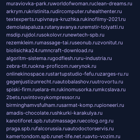
muraviovka-park.ru
worldofwoman.ru
clean-dreams.ru
arkrym.ru
kristinita.ru
dircomputer.ru
healthenter.ru
textexperts.ru
pivnaya-kruzhka.ru
kinofilmy-2021.ru
demolalapaluza.ru
tanyavanya.ru
remstir-tolyatti.ru
msdip.ru
jdol.ru
sokolovr.ru
newtech-spb.ru
rezemkleim.ru
massage-tai.ru
seonub.ru
zvonitut.ru
biolisichka24.ru
mncraft-download.ru
algoritm-sistema.ru
godflesh.ru
ru-industria.ru
zebra-tlt.ru
okna-proficom.ru
erynok.ru
onlinekinospace.ru
startupstudio-fefu.ru
zarges-ru.ru
gegenjustizunrecht.ru
autobalashov.ru
utrovortu.ru
spiski-firm.ru
elara-m.ru
kinomusorka.ru
mkcslava.ru
2bets.ru
vintovoykompressor.ru
birminghamvsfulham.ru
sarmat-komp.ru
pioneeri.ru
amadis-chocolate.ru
shkurki-karakulya.ru
kanotiforet.spb.ru
tutmassage.ru
ecolog.org.ru
praga.spb.ru
falcorussia.ru
autodoctorservis.ru
kamertondom.spb.ru
net-life.net.ru
avto-vozim.ru