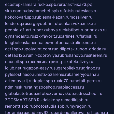
ecostep-samara.ru
d-p.spb.ru
галактика73.рф
sko.com.ru
davitamebel-spb.ru
fotsis.ru
tesiaes.ru
kokoroyari.spb.ru
blesna-kazan.ru
mossilver.ru
lenderoq.ru
sergeydobrin.ru
tochkazvuka.msk.ru
people-of-art.ru
bezzubova.ru
clubtibet.ru
orior-aks.ru
dynamoauto.ru
szk-favorit.ru
carlines.ru
flatnsk.ru
kingbolenskaner.ru
alex-motor.ru
astroline.net.ru
act1.spb.ru
polyglot.com.ru
gidlipetsk.ru
ooo-driada.ru
detsad125.ru
mir-zdoroviya.ru
bruslanovo.ru
siterem.ru
council.spb.ru
лодкипатриот.рф
kafekolizey.ru
iclub.net.ru
gazon-easy.ru
sugarepilekb.ru
grinox.ru
pylesostineco.ru
msts-ozarenie.ru
kameryjooan.ru
artemovskij.ru
dopler.spb.ru
aid70.ru
metall-perm.ru
ndm.msk.ru
ratingzooshop.ru
apiaccess.ru
globalautotrade.info
bezverhovskoe.ru
drsschool.ru
ZOOSMART.SPB.RU
dalakony.ru
medikijob.ru
remontt.spb.ru
photostudia.spb.ru
myragon.ru
terramia.ru
academy62.ru
gardengallereya.ru
rti.com.ru