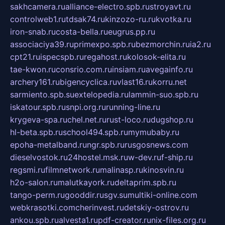
sakhcamera.ru
alliance-electro.spb.ru
stroyavt.ru
controlweb1.ru
tdsak74.ru
kinzozo-ru.ru
kvotka.ru
iron-snab.ru
costa-bella.ru
eugrus.pp.ru
associaciya39.ru
primexpo.spb.ru
bezmorchin.ru
ia2.ru
cpt21.ru
ispecspb.ru
regahost.ru
kolosok-elita.ru
tae-kwon.ru
consrio.com.ru
insiam.ru
avegainfo.ru
archery161.ru
bigencyclica.ru
vlast16.ru
korru.net
sarmiento.spb.su
extelopedia.ru
lammin-suo.spb.ru
iskatour.spb.ru
snpi.org.ru
running-line.ru
krygeva-spa.ru
chel.net.ru
rust-loco.ru
dugshop.ru
hl-beta.spb.ru
school494.spb.ru
mymubaby.ru
epoha-metalband.ru
ngr.spb.ru
rusgosnews.com
dieselvostok.ru
24hostel.msk.ru
w-dev.ru
f-ship.ru
regsmi.ru
filmnetwork.ru
malinasp.ru
kinosvin.ru
h2o-salon.ru
malutkayork.ru
deltaprim.spb.ru
tango-perm.ru
gooddir.ru
sgv.su
multiki-online.com
webkrasotki.com
cherinvest.ru
detskiy-ostrov.ru
ankou.spb.ru
alvesta1.ru
pdf-creator.ru
nix-files.org.ru