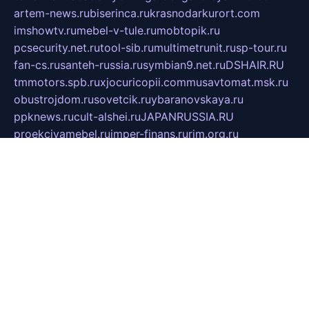
artem-news.ru
biserinca.ru
krasnodarkurort.com
imshowtv.ru
mebel-v-tule.ru
mobtopik.ru
pcsecurity.net.ru
tool-sib.ru
multimetrunit.ru
sp-tour.ru
fan-cs.ru
santeh-russia.ru
symbian9.net.ru
DSHAIR.RU
tmmotors.spb.ru
xjocuricopii.com
musavtomat.msk.ru
obustrojdom.ru
sovetcik.ru
ybaranovskaya.ru
ppknews.ru
cult-alshei.ru
JAPANRUSSIA.RU
proekciyamebel.ru
imper-finans.ru
rim.org.ru
glamourai.ru
brassminus.ru
zabor-pro.ru
ftn.pp.ru
dorogoe58.ru
laimengpacker.ru
kuzova-zapchasti.ru
sageerp.ru
taxodrom.ru
dsrazvitie.ru
hardcity.net.ru
ratinghomegames.ru
topservice25.ru
gubernyan.ru
gtglasslined.ru
ii4.ru
tssport.spb.ru
andorra24.com
blackwallstreet.ru
oboimos.ru
optim-doors.com.ru
ikuch.ru
nycr.org.ru
npa21.ru
vremya-ch.spb.ru
desert000.ru
ivtorgi.ru
ifiori.ru
catalog-statei.ru
dcv.org.ru
spetsmaster174.ru
ipkameryhiseeu.ru
dum26.ru
ruspol.spb.ru
fr-opendp.ru
kam-solnyshko.ru