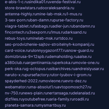
e-abis-1-c.ru
sindika01.ru
venda-festival.ru
store-brawlstars.ru
dooraleksandria.ru
antenna-highly.ru
mine-lab-msk.ru
1-mus.ru
3-sex-porn.ru
ban-damn.ru
purse-factory.ru
viagra-tablet.ru
fasbags.ru
adler-jun.ru
bandamn.ru
fincontech.ru
3sexporn.ru
1mus.ru
darksand.ru
rebus-toys.ru
minelab-msk.ru
rtdco.ru
seo-prodvizhenie-sajtov-stroitelnyh-kompanij.ru
card-voice.ru
rulonnyygazon177.ru
snow-guard.ru
domizbrusa-9x12spb.ru
demaholding.ru
aalse.ru
a380club.ru
argentinamia.ru
perkoka.ru
movie-one.ru
perk-oka.ru
g-octopus.ru
sibarchives.ru
andreislyusar.ru
naruto-x.ru
pursefactory.ru
tor-lyubov-i-grom.ru
spayderhed-2022.ru
movieone.ru
evro-dez.ru
webamator.ru
ma-absolut1.ru
avtopomosch27.ru
nv-750.ru
news-plain.ru
nertansaga.ru
delanalad.ru
dizfiles.ru
youtubefree.ru
aria-family.ru
roadli.ru
planeta-samara.ru
mysmartbuy.ru