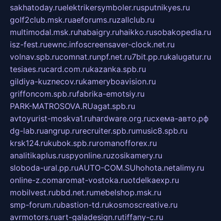
sakhatoday.ru
elektrikersymboler.ru
sputnikyes.ru
golf2club.msk.ru
aeforums.ru
zallclub.ru
multimodal.msk.ru
habaigry.ru
haikko.ru
sobakopedia.ru
isz-fest.ru
ewnc.info
screensaver-clock.net.ru
volnav.spb.ru
comnat.ru
npf.net.ru
7bit.pp.ru
kalugatur.ru
tesiaes.ru
card.com.ru
kazanka.spb.ru
gildiya-kuznecov.ru
kameryboavision.ru
griffoncom.spb.ru
fabrika-emotsiy.ru
PARK-MATROSOVA.RU
agat.spb.ru
avtoyurist-moskva1.ru
hardware.org.ru
схема-авто.рф
dg-lab.ru
angrup.ru
recruiter.spb.ru
music8.spb.ru
krsk124.ru
kubok.spb.ru
romanofforex.ru
analitikaplus.ru
spyonline.ru
zosikamery.ru
sloboda-ural.pp.ru
AUTO-COM.SU
hohota.net
alimy.ru
online-z.com
aromat-vostoka.ru
otdelkaexp.ru
mobilvest.ru
bbd.net.ru
mebelshop.msk.ru
smp-forum.ru
bastion-td.ru
kosmoscreative.ru
avrmotors.ru
art-galadesign.ru
tiffany-c.ru