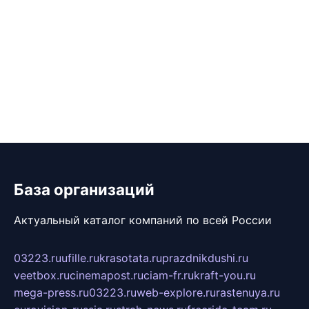
База организаций
Актуальный каталог компаний по всей России
03223.ru
ufille.ru
krasotata.ru
prazdnikdushi.ru
veetbox.ru
cinemapost.ru
ciam-fr.ru
kraft-you.ru
mega-press.ru
03223.ru
web-explore.ru
rastenuya.ru