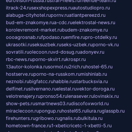
eurovision-russia.ru
strah-news.ru
freeride-team.ru
itrack-24.ru
sexshopexpress.ru
autostudiopro.ru
alabuga-cityhotel.ru
pornv.ru
atlantpereezd.ru
bud-em-znakomye.ru
a-cdc.ru
elektrostal-news.ru
korolevremont-market.ru
budem-znakomye.ru
oooagrosnab.ru
fpodaso.ru
emfire.ru
pro-otdelky.ru
ukrasotki.ru
seksuzbek.ru
seks-uzbek.ru
porno-vk.ru
sovratili.ru
olecoon.ru
vd-dosug.ru
adonyev.ru
rbc-news.ru
porno-skvirt.ru
krospr.ru
13autor-kolonka.ru
sormol.ru
2rich.ru
hostel-65.ru
hostserve.ru
porno-na-russkom.ru
mishinlab.ru
neznobi.ru
bigfatcc.ru
habble.ru
starbucksvia.ru
delfinet.ru
silvernano.ru
elestal.ru
vektor-doroga.ru
velotrenajery.ru
pronso54.ru
lenasever.ru
lovinskix.ru
show-pets.ru
smartnews03.ru
discofoxworld.ru
miraclecoon.ru
pongup.ru
hostel65.ru
liura.ru
glasspb.ru
firehunters.ru
gribowo.ru
gnalis.ru
bulkitula.ru
hometown-france.ru
1-xbeticricetc-1-xbetti-5.ru