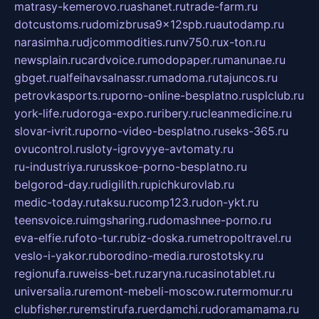
matrasy-kemerovo.ru
ashanet.ru
trade-farm.ru
dotcustoms.ru
domizbrusa9x12spb.ru
autodamp.ru
narasimha.ru
djcommodities.ru
nv750.ru
x-ton.ru
newsplain.ru
cardvoice.ru
modopaper.ru
manunae.ru
gbget.ru
alfeihavsalnassr.ru
madoma.ru
tajuncos.ru
petrovkasports.ru
porno-online-besplatno.ru
splclub.ru
york-life.ru
doroga-expo.ru
ribery.ru
cleanmedicine.ru
slovar-ivrit.ru
porno-video-besplatno.ru
seks-365.ru
ovucontrol.ru
sloty-igrovyye-avtomaty.ru
ru-industriya.ru
russkoe-porno-besplatno.ru
belgorod-day.ru
digilith.ru
pichkurovlab.ru
medic-today.ru
taksu.ru
comp123.ru
don-ykt.ru
teensvoice.ru
imgsharing.ru
domashnee-porno.ru
eva-elfie.ru
foto-tur.ru
biz-doska.ru
metropoltravel.ru
veslo-i-yakor.ru
borodino-media.ru
rostotsky.ru
regionufa.ru
weiss-bet.ru
zaryna.ru
casinotablet.ru
universalia.ru
remont-mebeli-moscow.ru
termomur.ru
clubfisher.ru
remstirufa.ru
erdamchi.ru
doramamama.ru