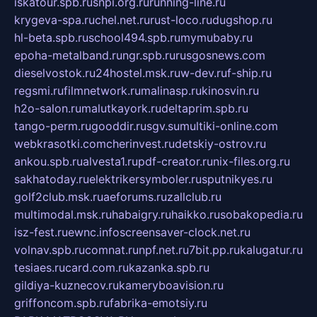
iskatour.spb.ru
snpi.org.ru
running-line.ru
krygeva-spa.ru
chel.net.ru
rust-loco.ru
dugshop.ru
hl-beta.spb.ru
school494.spb.ru
mymubaby.ru
epoha-metalband.ru
ngr.spb.ru
rusgosnews.com
dieselvostok.ru
24hostel.msk.ru
w-dev.ru
f-ship.ru
regsmi.ru
filmnetwork.ru
malinasp.ru
kinosvin.ru
h2o-salon.ru
malutkayork.ru
deltaprim.spb.ru
tango-perm.ru
gooddir.ru
sgv.su
multiki-online.com
webkrasotki.com
cherinvest.ru
detskiy-ostrov.ru
ankou.spb.ru
alvesta1.ru
pdf-creator.ru
nix-files.org.ru
sakhatoday.ru
elektrikersymboler.ru
sputnikyes.ru
golf2club.msk.ru
aeforums.ru
zallclub.ru
multimodal.msk.ru
habaigry.ru
haikko.ru
sobakopedia.ru
isz-fest.ru
ewnc.info
screensaver-clock.net.ru
volnav.spb.ru
comnat.ru
npf.net.ru
7bit.pp.ru
kalugatur.ru
tesiaes.ru
card.com.ru
kazanka.spb.ru
gildiya-kuznecov.ru
kameryboavision.ru
griffoncom.spb.ru
fabrika-emotsiy.ru