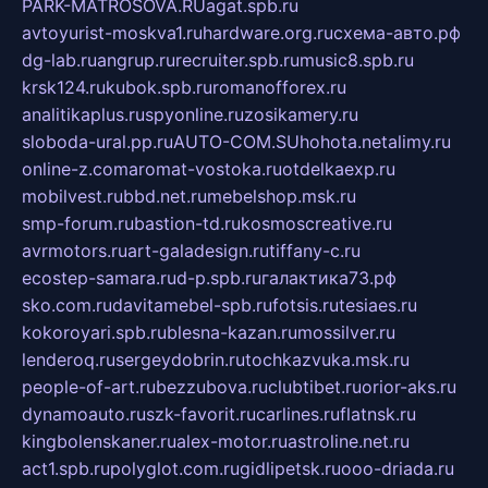
PARK-MATROSOVA.RU
agat.spb.ru
avtoyurist-moskva1.ru
hardware.org.ru
схема-авто.рф
dg-lab.ru
angrup.ru
recruiter.spb.ru
music8.spb.ru
krsk124.ru
kubok.spb.ru
romanofforex.ru
analitikaplus.ru
spyonline.ru
zosikamery.ru
sloboda-ural.pp.ru
AUTO-COM.SU
hohota.net
alimy.ru
online-z.com
aromat-vostoka.ru
otdelkaexp.ru
mobilvest.ru
bbd.net.ru
mebelshop.msk.ru
smp-forum.ru
bastion-td.ru
kosmoscreative.ru
avrmotors.ru
art-galadesign.ru
tiffany-c.ru
ecostep-samara.ru
d-p.spb.ru
галактика73.рф
sko.com.ru
davitamebel-spb.ru
fotsis.ru
tesiaes.ru
kokoroyari.spb.ru
blesna-kazan.ru
mossilver.ru
lenderoq.ru
sergeydobrin.ru
tochkazvuka.msk.ru
people-of-art.ru
bezzubova.ru
clubtibet.ru
orior-aks.ru
dynamoauto.ru
szk-favorit.ru
carlines.ru
flatnsk.ru
kingbolenskaner.ru
alex-motor.ru
astroline.net.ru
act1.spb.ru
polyglot.com.ru
gidlipetsk.ru
ooo-driada.ru