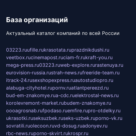
База организаций
Актуальный каталог компаний по всей России
03223.ru
ufille.ru
krasotata.ru
prazdnikdushi.ru
veetbox.ru
cinemapost.ru
ciam-fr.ru
kraft-you.ru
mega-press.ru
03223.ru
web-explore.ru
rastenuya.ru
eurovision-russia.ru
strah-news.ru
freeride-team.ru
itrack-24.ru
sexshopexpress.ru
autostudiopro.ru
alabuga-cityhotel.ru
pornv.ru
atlantpereezd.ru
bud-em-znakomye.ru
a-cdc.ru
elektrostal-news.ru
korolevremont-market.ru
budem-znakomye.ru
oooagrosnab.ru
fpodaso.ru
emfire.ru
pro-otdelky.ru
ukrasotki.ru
seksuzbek.ru
seks-uzbek.ru
porno-vk.ru
sovratili.ru
olecoon.ru
vd-dosug.ru
adonyev.ru
rbc-news.ru
porno-skvirt.ru
krospr.ru