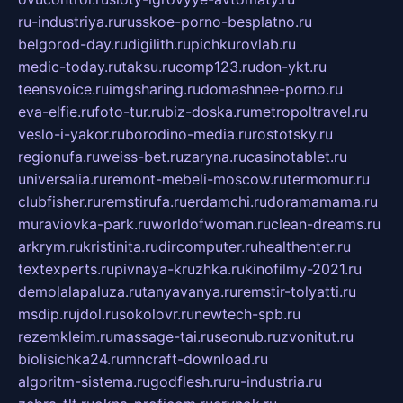
ru-industriya.ru
russkoe-porno-besplatno.ru
belgorod-day.ru
digilith.ru
pichkurovlab.ru
medic-today.ru
taksu.ru
comp123.ru
don-ykt.ru
teensvoice.ru
imgsharing.ru
domashnee-porno.ru
eva-elfie.ru
foto-tur.ru
biz-doska.ru
metropoltravel.ru
veslo-i-yakor.ru
borodino-media.ru
rostotsky.ru
regionufa.ru
weiss-bet.ru
zaryna.ru
casinotablet.ru
universalia.ru
remont-mebeli-moscow.ru
termomur.ru
clubfisher.ru
remstirufa.ru
erdamchi.ru
doramamama.ru
muraviovka-park.ru
worldofwoman.ru
clean-dreams.ru
arkrym.ru
kristinita.ru
dircomputer.ru
healthenter.ru
textexperts.ru
pivnaya-kruzhka.ru
kinofilmy-2021.ru
demolalapaluza.ru
tanyavanya.ru
remstir-tolyatti.ru
msdip.ru
jdol.ru
sokolovr.ru
newtech-spb.ru
rezemkleim.ru
massage-tai.ru
seonub.ru
zvonitut.ru
biolisichka24.ru
mncraft-download.ru
algoritm-sistema.ru
godflesh.ru
ru-industria.ru