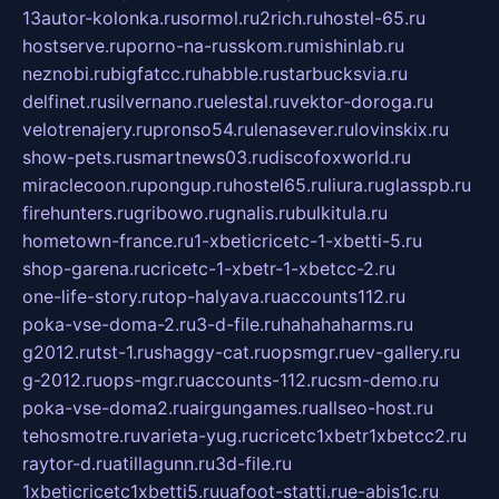
13autor-kolonka.ru
sormol.ru
2rich.ru
hostel-65.ru
hostserve.ru
porno-na-russkom.ru
mishinlab.ru
neznobi.ru
bigfatcc.ru
habble.ru
starbucksvia.ru
delfinet.ru
silvernano.ru
elestal.ru
vektor-doroga.ru
velotrenajery.ru
pronso54.ru
lenasever.ru
lovinskix.ru
show-pets.ru
smartnews03.ru
discofoxworld.ru
miraclecoon.ru
pongup.ru
hostel65.ru
liura.ru
glasspb.ru
firehunters.ru
gribowo.ru
gnalis.ru
bulkitula.ru
hometown-france.ru
1-xbeticricetc-1-xbetti-5.ru
shop-garena.ru
cricetc-1-xbetr-1-xbetcc-2.ru
one-life-story.ru
top-halyava.ru
accounts112.ru
poka-vse-doma-2.ru
3-d-file.ru
hahahaharms.ru
g2012.ru
tst-1.ru
shaggy-cat.ru
opsmgr.ru
ev-gallery.ru
g-2012.ru
ops-mgr.ru
accounts-112.ru
csm-demo.ru
poka-vse-doma2.ru
airgungames.ru
allseo-host.ru
tehosmotre.ru
varieta-yug.ru
cricetc1xbetr1xbetcc2.ru
raytor-d.ru
atillagunn.ru
3d-file.ru
1xbeticricetc1xbetti5.ru
uafoot-statti.ru
e-abis1c.ru