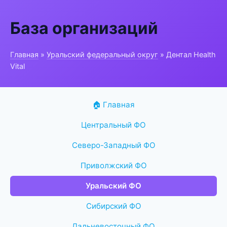
База организаций
Главная
»
Уральский федеральный округ
» Дентал Health
Vital
🏠 Главная
Центральный ФО
Северо-Западный ФО
Приволжский ФО
Уральский ФО
Сибирский ФО
Дальневосточный ФО