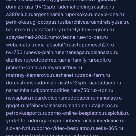
domizbrusa-9x12spb.ru
demaholding.ru
aalse.ru
a380club.ru
argentinamia.ru
perkoka.ru
movie-one.ru
perk-oka.ru
g-octopus.ru
sibarchives.ru
andreislyusar.ru
naruto-x.ru
pursefactory.ru
tor-lyubov-i-grom.ru
spayderhed-2022.ru
movieone.ru
evro-dez.ru
webamator.ru
ma-absolut1.ru
avtopomosch27.ru
nv-750.ru
news-plain.ru
nertansaga.ru
delanalad.ru
dizfiles.ru
youtubefree.ru
aria-family.ru
roadli.ru
planeta-samara.ru
mysmartbuy.ru
matrasy-kemerovo.ru
ashanet.ru
trade-farm.ru
dotcustoms.ru
domizbrusa9x12spb.ru
autodamp.ru
narasimha.ru
djcommodities.ru
nv750.ru
x-ton.ru
newsplain.ru
cardvoice.ru
modopaper.ru
manunae.ru
gbget.ru
alfeihavsalnassr.ru
madoma.ru
tajuncos.ru
petrovkasports.ru
porno-online-besplatno.ru
splclub.ru
york-life.ru
doroga-expo.ru
ribery.ru
cleanmedicine.ru
slovar-ivrit.ru
porno-video-besplatno.ru
seks-365.ru
ovucontrol.ru
sloty-igrovyye-avtomaty.ru