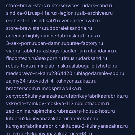
store-brawl-stars.ru
kts-services.ru
dark-sand.ru
sindika-01.ru
sp-life.ru
x-legion.ru
sib-archives.ru
e-abis-1-c.ru
sindika01.ru
venda-festival.ru
store-brawlstars.ru
dooraleksandria.ru
antenna-highly.ru
mine-lab-msk.ru
1-mus.ru
3-sex-porn.ru
ban-damn.ru
purse-factory.ru
viagra-tablet.ru
fasbags.ru
adler-jun.ru
bandamn.ru
fincontech.ru
3sexporn.ru
1mus.ru
darksand.ru
rebus-toys.ru
minelab-msk.ru
alabuga-cityhotel.ru
medsprawo-4-ka.ru
2864420.ru
blagodarenie-spb.ru
zajmy24.ru
tovudyi-4-kuhnyanazakaz.ru
brazzerscom.ru
medsprawo4ka.ru
xehyroo5kuhnyanazakaz.ru
fabrikayfabrikaefabrika.ru
vskrytie-zamkov-moskva-113.ru
biletnadom.ru
zed-online.ru
pimchax.ru
brazzers-hd.ru
z-host.ru
kitubeu2kuhnyanazakaz.ru
naperekate.ru
kuhnyaofabrikaufabrik.ru
kitubeu-2-kuhnyanazakaz.ru
xehyroo-5-kuhnyanazakaz.ru
cs-68.ru