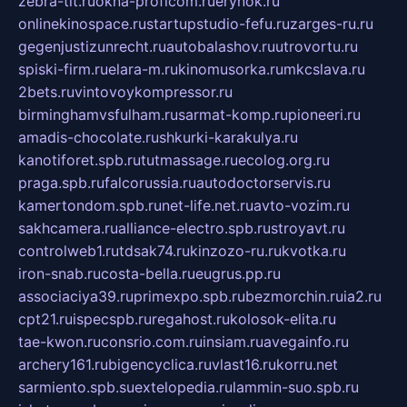
zebra-tlt.ru
okna-proficom.ru
erynok.ru
onlinekinospace.ru
startupstudio-fefu.ru
zarges-ru.ru
gegenjustizunrecht.ru
autobalashov.ru
utrovortu.ru
spiski-firm.ru
elara-m.ru
kinomusorka.ru
mkcslava.ru
2bets.ru
vintovoykompressor.ru
birminghamvsfulham.ru
sarmat-komp.ru
pioneeri.ru
amadis-chocolate.ru
shkurki-karakulya.ru
kanotiforet.spb.ru
tutmassage.ru
ecolog.org.ru
praga.spb.ru
falcorussia.ru
autodoctorservis.ru
kamertondom.spb.ru
net-life.net.ru
avto-vozim.ru
sakhcamera.ru
alliance-electro.spb.ru
stroyavt.ru
controlweb1.ru
tdsak74.ru
kinzozo-ru.ru
kvotka.ru
iron-snab.ru
costa-bella.ru
eugrus.pp.ru
associaciya39.ru
primexpo.spb.ru
bezmorchin.ru
ia2.ru
cpt21.ru
ispecspb.ru
regahost.ru
kolosok-elita.ru
tae-kwon.ru
consrio.com.ru
insiam.ru
avegainfo.ru
archery161.ru
bigencyclica.ru
vlast16.ru
korru.net
sarmiento.spb.su
extelopedia.ru
lammin-suo.spb.ru