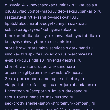
guzywia-4-kuhnyanazakaz.ru
mir-tk.ru
vlknrussia.ru
cs68.ru
vladivostok-map.ru
video-seks.ru
bankaribi.ru
raszar.ru
vskrytie-zamkov-moskva113.ru
lipetsktelecom.ru
tovudyi4kuhnyanazakaz.ru
seksuzb.ru
guzywia4kuhnyanazakaz.ru
fabrikaofabrikaokuhny.ru
kuhnyaekuhnyaafabrika.ru
kuhnyaykuhnyayfabrika.ru
e-abis1c.ru
store-brawl-stars.ru
kts-services.ru
dark-sand.ru
sindika-01.ru
sp-life.ru
x-legion.ru
sib-archives.ru
e-abis-1-c.ru
sindika01.ru
venda-festival.ru
store-brawlstars.ru
dooraleksandria.ru
antenna-highly.ru
mine-lab-msk.ru
1-mus.ru
3-sex-porn.ru
ban-damn.ru
purse-factory.ru
viagra-tablet.ru
fasbags.ru
adler-jun.ru
bandamn.ru
fincontech.ru
3sexporn.ru
1mus.ru
darksand.ru
rebus-toys.ru
minelab-msk.ru
rtdco.ru
seo-prodvizhenie-sajtov-stroitelnyh-kompanij.ru
card-voice.ru
rulonnyygazon177.ru
snow-guard.ru