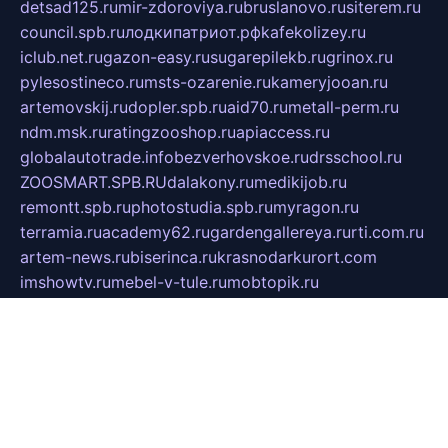
detsad125.ru
mir-zdoroviya.ru
bruslanovo.ru
siterem.ru
council.spb.ru
лодкипатриот.рф
kafekolizey.ru
iclub.net.ru
gazon-easy.ru
sugarepilekb.ru
grinox.ru
pylesostineco.ru
msts-ozarenie.ru
kameryjooan.ru
artemovskij.ru
dopler.spb.ru
aid70.ru
metall-perm.ru
ndm.msk.ru
ratingzooshop.ru
apiaccess.ru
globalautotrade.info
bezverhovskoe.ru
drsschool.ru
ZOOSMART.SPB.RU
dalakony.ru
medikijob.ru
remontt.spb.ru
photostudia.spb.ru
myragon.ru
terramia.ru
academy62.ru
gardengallereya.ru
rti.com.ru
artem-news.ru
biserinca.ru
krasnodarkurort.com
imshowtv.ru
mebel-v-tule.ru
mobtopik.ru
pcsecurity.net.ru
tool-sib.ru
multimetrunit.ru
sp-tour.ru
fan-cs.ru
santeh-russia.ru
symbian9.net.ru
DSHAIR.RU
tmmotors.spb.ru
xjocuricopii.com
musavtomat.msk.ru
obustrojdom.ru
sovetcik.ru
ybaranovskaya.ru
ppknews.ru
cult-alshei.ru
JAPANRUSSIA.RU
proekciyamebel.ru
imper-finans.ru
rim.org.ru