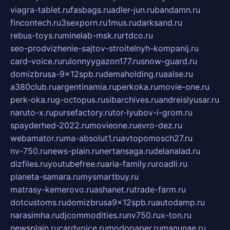
viagra-tablet.ru
fasbags.ru
adler-jun.ru
bandamn.ru
fincontech.ru
3sexporn.ru
1mus.ru
darksand.ru
rebus-toys.ru
minelab-msk.ru
rtdco.ru
seo-prodvizhenie-sajtov-stroitelnyh-kompanij.ru
card-voice.ru
rulonnyygazon177.ru
snow-guard.ru
domizbrusa-9x12spb.ru
demaholding.ru
aalse.ru
a380club.ru
argentinamia.ru
perkoka.ru
movie-one.ru
perk-oka.ru
g-octopus.ru
sibarchives.ru
andreislyusar.ru
naruto-x.ru
pursefactory.ru
tor-lyubov-i-grom.ru
spayderhed-2022.ru
movieone.ru
evro-dez.ru
webamator.ru
ma-absolut1.ru
avtopomosch27.ru
nv-750.ru
news-plain.ru
nertansaga.ru
delanalad.ru
dizfiles.ru
youtubefree.ru
aria-family.ru
roadli.ru
planeta-samara.ru
mysmartbuy.ru
matrasy-kemerovo.ru
ashanet.ru
trade-farm.ru
dotcustoms.ru
domizbrusa9x12spb.ru
autodamp.ru
narasimha.ru
djcommodities.ru
nv750.ru
x-ton.ru
newsplain.ru
cardvoice.ru
modopaper.ru
manunae.ru