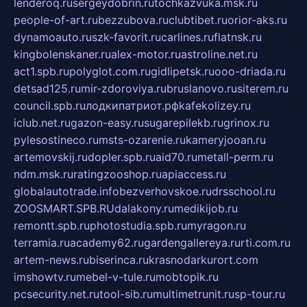
lenderoq.ru
sergeydobrin.ru
tochkazvuka.msk.ru
people-of-art.ru
bezzubova.ru
clubtibet.ru
orior-aks.ru
dynamoauto.ru
szk-favorit.ru
carlines.ru
flatnsk.ru
kingbolenskaner.ru
alex-motor.ru
astroline.net.ru
act1.spb.ru
polyglot.com.ru
gidlipetsk.ru
ooo-driada.ru
detsad125.ru
mir-zdoroviya.ru
bruslanovo.ru
siterem.ru
council.spb.ru
лодкипатриот.рф
kafekolizey.ru
iclub.net.ru
gazon-easy.ru
sugarepilekb.ru
grinox.ru
pylesostineco.ru
msts-ozarenie.ru
kameryjooan.ru
artemovskij.ru
dopler.spb.ru
aid70.ru
metall-perm.ru
ndm.msk.ru
ratingzooshop.ru
apiaccess.ru
globalautotrade.info
bezverhovskoe.ru
drsschool.ru
ZOOSMART.SPB.RU
dalakony.ru
medikijob.ru
remontt.spb.ru
photostudia.spb.ru
myragon.ru
terramia.ru
academy62.ru
gardengallereya.ru
rti.com.ru
artem-news.ru
biserinca.ru
krasnodarkurort.com
imshowtv.ru
mebel-v-tule.ru
mobtopik.ru
pcsecurity.net.ru
tool-sib.ru
multimetrunit.ru
sp-tour.ru