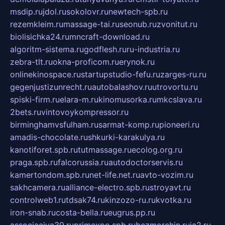
msdip.ru
jdol.ru
sokolovr.ru
newtech-spb.ru
rezemkleim.ru
massage-tai.ru
seonub.ru
zvonitut.ru
biolisichka24.ru
mncraft-download.ru
algoritm-sistema.ru
godflesh.ru
ru-industria.ru
zebra-tlt.ru
okna-proficom.ru
erynok.ru
onlinekinospace.ru
startupstudio-fefu.ru
zarges-ru.ru
gegenjustizunrecht.ru
autobalashov.ru
utrovortu.ru
spiski-firm.ru
elara-m.ru
kinomusorka.ru
mkcslava.ru
2bets.ru
vintovoykompressor.ru
birminghamvsfulham.ru
sarmat-komp.ru
pioneeri.ru
amadis-chocolate.ru
shkurki-karakulya.ru
kanotiforet.spb.ru
tutmassage.ru
ecolog.org.ru
praga.spb.ru
falcorussia.ru
autodoctorservis.ru
kamertondom.spb.ru
net-life.net.ru
avto-vozim.ru
sakhcamera.ru
alliance-electro.spb.ru
stroyavt.ru
controlweb1.ru
tdsak74.ru
kinzozo-ru.ru
kvotka.ru
iron-snab.ru
costa-bella.ru
eugrus.pp.ru