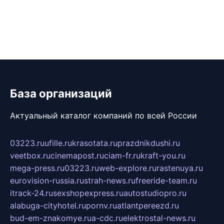
База организаций
Актуальный каталог компаний по всей России
03223.ru
ufille.ru
krasotata.ru
prazdnikdushi.ru
veetbox.ru
cinemapost.ru
ciam-fr.ru
kraft-you.ru
mega-press.ru
03223.ru
web-explore.ru
rastenuya.ru
eurovision-russia.ru
strah-news.ru
freeride-team.ru
itrack-24.ru
sexshopexpress.ru
autostudiopro.ru
alabuga-cityhotel.ru
pornv.ru
atlantpereezd.ru
bud-em-znakomye.ru
a-cdc.ru
elektrostal-news.ru