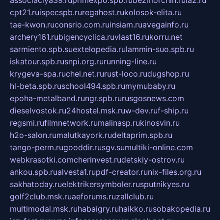
associaciya39.ru
primexpo.spb.ru
bezmorchin.ru
ia2.ru
cpt21.ru
ispecspb.ru
regahost.ru
kolosok-elita.ru
tae-kwon.ru
consrio.com.ru
insiam.ru
avegainfo.ru
archery161.ru
bigencyclica.ru
vlast16.ru
korru.net
sarmiento.spb.su
extelopedia.ru
lammin-suo.spb.ru
iskatour.spb.ru
snpi.org.ru
running-line.ru
krygeva-spa.ru
chel.net.ru
rust-loco.ru
dugshop.ru
hl-beta.spb.ru
school494.spb.ru
mymubaby.ru
epoha-metalband.ru
ngr.spb.ru
rusgosnews.com
dieselvostok.ru
24hostel.msk.ru
w-dev.ru
f-ship.ru
regsmi.ru
filmnetwork.ru
malinasp.ru
kinosvin.ru
h2o-salon.ru
malutkayork.ru
deltaprim.spb.ru
tango-perm.ru
gooddir.ru
sgv.su
multiki-online.com
webkrasotki.com
cherinvest.ru
detskiy-ostrov.ru
ankou.spb.ru
alvesta1.ru
pdf-creator.ru
nix-files.org.ru
sakhatoday.ru
elektrikersymboler.ru
sputnikyes.ru
golf2club.msk.ru
aeforums.ru
zallclub.ru
multimodal.msk.ru
habaigry.ru
haikko.ru
sobakopedia.ru