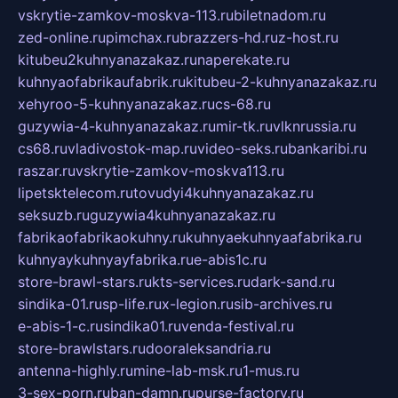
vskrytie-zamkov-moskva-113.ru
biletnadom.ru
zed-online.ru
pimchax.ru
brazzers-hd.ru
z-host.ru
kitubeu2kuhnyanazakaz.ru
naperekate.ru
kuhnyaofabrikaufabrik.ru
kitubeu-2-kuhnyanazakaz.ru
xehyroo-5-kuhnyanazakaz.ru
cs-68.ru
guzywia-4-kuhnyanazakaz.ru
mir-tk.ru
vlknrussia.ru
cs68.ru
vladivostok-map.ru
video-seks.ru
bankaribi.ru
raszar.ru
vskrytie-zamkov-moskva113.ru
lipetsktelecom.ru
tovudyi4kuhnyanazakaz.ru
seksuzb.ru
guzywia4kuhnyanazakaz.ru
fabrikaofabrikaokuhny.ru
kuhnyaekuhnyaafabrika.ru
kuhnyaykuhnyayfabrika.ru
e-abis1c.ru
store-brawl-stars.ru
kts-services.ru
dark-sand.ru
sindika-01.ru
sp-life.ru
x-legion.ru
sib-archives.ru
e-abis-1-c.ru
sindika01.ru
venda-festival.ru
store-brawlstars.ru
dooraleksandria.ru
antenna-highly.ru
mine-lab-msk.ru
1-mus.ru
3-sex-porn.ru
ban-damn.ru
purse-factory.ru