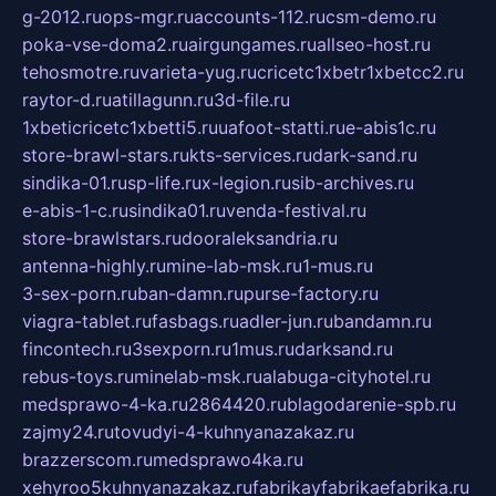
g-2012.ru
ops-mgr.ru
accounts-112.ru
csm-demo.ru
poka-vse-doma2.ru
airgungames.ru
allseo-host.ru
tehosmotre.ru
varieta-yug.ru
cricetc1xbetr1xbetcc2.ru
raytor-d.ru
atillagunn.ru
3d-file.ru
1xbeticricetc1xbetti5.ru
uafoot-statti.ru
e-abis1c.ru
store-brawl-stars.ru
kts-services.ru
dark-sand.ru
sindika-01.ru
sp-life.ru
x-legion.ru
sib-archives.ru
e-abis-1-c.ru
sindika01.ru
venda-festival.ru
store-brawlstars.ru
dooraleksandria.ru
antenna-highly.ru
mine-lab-msk.ru
1-mus.ru
3-sex-porn.ru
ban-damn.ru
purse-factory.ru
viagra-tablet.ru
fasbags.ru
adler-jun.ru
bandamn.ru
fincontech.ru
3sexporn.ru
1mus.ru
darksand.ru
rebus-toys.ru
minelab-msk.ru
alabuga-cityhotel.ru
medsprawo-4-ka.ru
2864420.ru
blagodarenie-spb.ru
zajmy24.ru
tovudyi-4-kuhnyanazakaz.ru
brazzerscom.ru
medsprawo4ka.ru
xehyroo5kuhnyanazakaz.ru
fabrikayfabrikaefabrika.ru