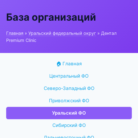
База организаций
Главная
»
Уральский федеральный округ
» Дентал
Premium Clinic
🏠 Главная
Центральный ФО
Северо-Западный ФО
Приволжский ФО
Уральский ФО
Сибирский ФО
Дальневосточный ФО