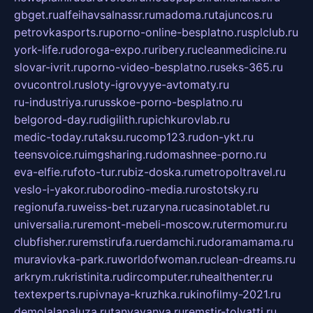
gbget.ru
alfeihavsalnassr.ru
madoma.ru
tajuncos.ru
petrovkasports.ru
porno-online-besplatno.ru
splclub.ru
york-life.ru
doroga-expo.ru
ribery.ru
cleanmedicine.ru
slovar-ivrit.ru
porno-video-besplatno.ru
seks-365.ru
ovucontrol.ru
sloty-igrovyye-avtomaty.ru
ru-industriya.ru
russkoe-porno-besplatno.ru
belgorod-day.ru
digilith.ru
pichkurovlab.ru
medic-today.ru
taksu.ru
comp123.ru
don-ykt.ru
teensvoice.ru
imgsharing.ru
domashnee-porno.ru
eva-elfie.ru
foto-tur.ru
biz-doska.ru
metropoltravel.ru
veslo-i-yakor.ru
borodino-media.ru
rostotsky.ru
regionufa.ru
weiss-bet.ru
zaryna.ru
casinotablet.ru
universalia.ru
remont-mebeli-moscow.ru
termomur.ru
clubfisher.ru
remstirufa.ru
erdamchi.ru
doramamama.ru
muraviovka-park.ru
worldofwoman.ru
clean-dreams.ru
arkrym.ru
kristinita.ru
dircomputer.ru
healthenter.ru
textexperts.ru
pivnaya-kruzhka.ru
kinofilmy-2021.ru
demolalapaluza.ru
tanyavanya.ru
remstir-tolyatti.ru