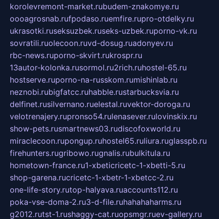
korolevremont-market.ru
budem-znakomye.ru
oooagrosnab.ru
fpodaso.ru
emfire.ru
pro-otdelky.ru
ukrasotki.ru
seksuzbek.ru
seks-uzbek.ru
porno-vk.ru
sovratili.ru
olecoon.ru
vd-dosug.ru
adonyev.ru
rbc-news.ru
porno-skvirt.ru
krospr.ru
13autor-kolonka.ru
sormol.ru
2rich.ru
hostel-65.ru
hostserve.ru
porno-na-russkom.ru
mishinlab.ru
neznobi.ru
bigfatcc.ru
habble.ru
starbucksvia.ru
delfinet.ru
silvernano.ru
elestal.ru
vektor-doroga.ru
velotrenajery.ru
pronso54.ru
lenasever.ru
lovinskix.ru
show-pets.ru
smartnews03.ru
discofoxworld.ru
miraclecoon.ru
pongup.ru
hostel65.ru
liura.ru
glasspb.ru
firehunters.ru
gribowo.ru
gnalis.ru
bulkitula.ru
hometown-france.ru
1-xbeticricetc-1-xbetti-5.ru
shop-garena.ru
cricetc-1-xbetr-1-xbetcc-2.ru
one-life-story.ru
top-halyava.ru
accounts112.ru
poka-vse-doma-2.ru
3-d-file.ru
hahahaharms.ru
g2012.ru
tst-1.ru
shaggy-cat.ru
opsmgr.ru
ev-gallery.ru