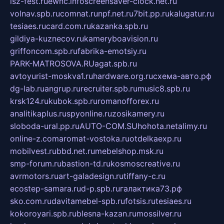
isz-fest.ru
ewnc.info
screensaver-clock.net.ru
volnav.spb.ru
comnat.ru
npf.net.ru
7bit.pp.ru
kalugatur.ru
tesiaes.ru
card.com.ru
kazanka.spb.ru
gildiya-kuznecov.ru
kameryboavision.ru
griffoncom.spb.ru
fabrika-emotsiy.ru
PARK-MATROSOVA.RU
agat.spb.ru
avtoyurist-moskva1.ru
hardware.org.ru
схема-авто.рф
dg-lab.ru
angrup.ru
recruiter.spb.ru
music8.spb.ru
krsk124.ru
kubok.spb.ru
romanofforex.ru
analitikaplus.ru
spyonline.ru
zosikamery.ru
sloboda-ural.pp.ru
AUTO-COM.SU
hohota.net
alimy.ru
online-z.com
aromat-vostoka.ru
otdelkaexp.ru
mobilvest.ru
bbd.net.ru
mebelshop.msk.ru
smp-forum.ru
bastion-td.ru
kosmoscreative.ru
avrmotors.ru
art-galadesign.ru
tiffany-c.ru
ecostep-samara.ru
d-p.spb.ru
галактика73.рф
sko.com.ru
davitamebel-spb.ru
fotsis.ru
tesiaes.ru
kokoroyari.spb.ru
blesna-kazan.ru
mossilver.ru