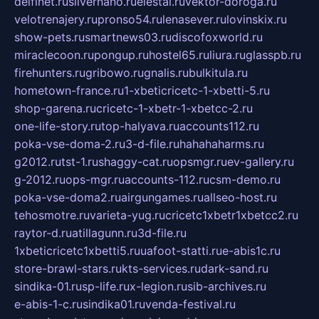
delfinet.ru
silvernano.ru
elestal.ru
vektor-doroga.ru
velotrenajery.ru
pronso54.ru
lenasever.ru
lovinskix.ru
show-pets.ru
smartnews03.ru
discofoxworld.ru
miraclecoon.ru
pongup.ru
hostel65.ru
liura.ru
glasspb.ru
firehunters.ru
gribowo.ru
gnalis.ru
bulkitula.ru
hometown-france.ru
1-xbeticricetc-1-xbetti-5.ru
shop-garena.ru
cricetc-1-xbetr-1-xbetcc-2.ru
one-life-story.ru
top-halyava.ru
accounts112.ru
poka-vse-doma-2.ru
3-d-file.ru
hahahaharms.ru
g2012.ru
tst-1.ru
shaggy-cat.ru
opsmgr.ru
ev-gallery.ru
g-2012.ru
ops-mgr.ru
accounts-112.ru
csm-demo.ru
poka-vse-doma2.ru
airgungames.ru
allseo-host.ru
tehosmotre.ru
varieta-yug.ru
cricetc1xbetr1xbetcc2.ru
raytor-d.ru
atillagunn.ru
3d-file.ru
1xbeticricetc1xbetti5.ru
uafoot-statti.ru
e-abis1c.ru
store-brawl-stars.ru
kts-services.ru
dark-sand.ru
sindika-01.ru
sp-life.ru
x-legion.ru
sib-archives.ru
e-abis-1-c.ru
sindika01.ru
venda-festival.ru