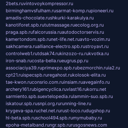
2bets.ru
vintovoykompressor.ru
birminghamvsfulham.ru
sarmat-komp.ru
pioneeri.ru
amadis-chocolate.ru
shkurki-karakulya.ru
kanotiforet.spb.ru
tutmassage.ru
ecolog.org.ru
praga.spb.ru
falcorussia.ru
autodoctorservis.ru
kamertondom.spb.ru
net-life.net.ru
avto-vozim.ru
sakhcamera.ru
alliance-electro.spb.ru
stroyavt.ru
controlweb1.ru
tdsak74.ru
kinzozo-ru.ru
kvotka.ru
iron-snab.ru
costa-bella.ru
eugrus.pp.ru
associaciya39.ru
primexpo.spb.ru
bezmorchin.ru
ia2.ru
cpt21.ru
ispecspb.ru
regahost.ru
kolosok-elita.ru
tae-kwon.ru
consrio.com.ru
insiam.ru
avegainfo.ru
archery161.ru
bigencyclica.ru
vlast16.ru
korru.net
sarmiento.spb.su
extelopedia.ru
lammin-suo.spb.ru
iskatour.spb.ru
snpi.org.ru
running-line.ru
krygeva-spa.ru
chel.net.ru
rust-loco.ru
dugshop.ru
hl-beta.spb.ru
school494.spb.ru
mymubaby.ru
epoha-metalband.ru
ngr.spb.ru
rusgosnews.com