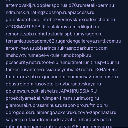
artemovskij.ru
dopler.spb.ru
aid70.ru
metall-perm.ru
ndm.msk.ru
ratingzooshop.ru
apiaccess.ru
globalautotrade.info
bezverhovskoe.ru
drsschool.ru
ZOOSMART.SPB.RU
dalakony.ru
medikijob.ru
remontt.spb.ru
photostudia.spb.ru
myragon.ru
terramia.ru
academy62.ru
gardengallereya.ru
rti.com.ru
artem-news.ru
biserinca.ru
krasnodarkurort.com
imshowtv.ru
mebel-v-tule.ru
mobtopik.ru
pcsecurity.net.ru
tool-sib.ru
multimetrunit.ru
sp-tour.ru
fan-cs.ru
santeh-russia.ru
symbian9.net.ru
DSHAIR.RU
tmmotors.spb.ru
xjocuricopii.com
musavtomat.msk.ru
obustrojdom.ru
sovetcik.ru
ybaranovskaya.ru
ppknews.ru
cult-alshei.ru
JAPANRUSSIA.RU
proekciyamebel.ru
imper-finans.ru
rim.org.ru
glamourai.ru
brassminus.ru
zabor-pro.ru
ftn.pp.ru
dorogoe58.ru
laimengpacker.ru
kuzova-zapchasti.ru
sageerp.ru
taxodrom.ru
dsrazvitie.ru
hardcity.net.ru
ratinghomegames.ru
topservice25.ru
gubernyan.ru