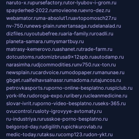
naruto-x.ru
pursefactory.ru
tor-lyubov-i-grom.ru
spayderhed-2022.ru
movieone.ru
evro-dez.ru
webamator.ru
ma-absolut1.ru
avtopomosch27.ru
nv-750.ru
news-plain.ru
nertansaga.ru
delanalad.ru
dizfiles.ru
youtubefree.ru
aria-family.ru
roadli.ru
planeta-samara.ru
mysmartbuy.ru
matrasy-kemerovo.ru
ashanet.ru
trade-farm.ru
dotcustoms.ru
domizbrusa9x12spb.ru
autodamp.ru
narasimha.ru
djcommodities.ru
nv750.ru
x-ton.ru
newsplain.ru
cardvoice.ru
modopaper.ru
manunae.ru
gbget.ru
alfeihavsalnassr.ru
madoma.ru
tajuncos.ru
petrovkasports.ru
porno-online-besplatno.ru
splclub.ru
york-life.ru
doroga-expo.ru
ribery.ru
cleanmedicine.ru
slovar-ivrit.ru
porno-video-besplatno.ru
seks-365.ru
ovucontrol.ru
sloty-igrovyye-avtomaty.ru
ru-industriya.ru
russkoe-porno-besplatno.ru
belgorod-day.ru
digilith.ru
pichkurovlab.ru
medic-today.ru
taksu.ru
comp123.ru
don-ykt.ru