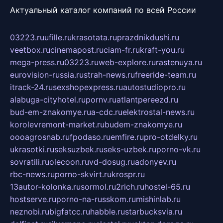
Актуальный каталог компаний по всей России
03223.ru
ufille.ru
krasotata.ru
prazdnikdushi.ru
veetbox.ru
cinemapost.ru
ciam-fr.ru
kraft-you.ru
mega-press.ru
03223.ru
web-explore.ru
rastenuya.ru
eurovision-russia.ru
strah-news.ru
freeride-team.ru
itrack-24.ru
sexshopexpress.ru
autostudiopro.ru
alabuga-cityhotel.ru
pornv.ru
atlantpereezd.ru
bud-em-znakomye.ru
a-cdc.ru
elektrostal-news.ru
korolevremont-market.ru
budem-znakomye.ru
oooagrosnab.ru
fpodaso.ru
emfire.ru
pro-otdelky.ru
ukrasotki.ru
seksuzbek.ru
seks-uzbek.ru
porno-vk.ru
sovratili.ru
olecoon.ru
vd-dosug.ru
adonyev.ru
rbc-news.ru
porno-skvirt.ru
krospr.ru
13autor-kolonka.ru
sormol.ru
2rich.ru
hostel-65.ru
hostserve.ru
porno-na-russkom.ru
mishinlab.ru
neznobi.ru
bigfatcc.ru
habble.ru
starbucksvia.ru