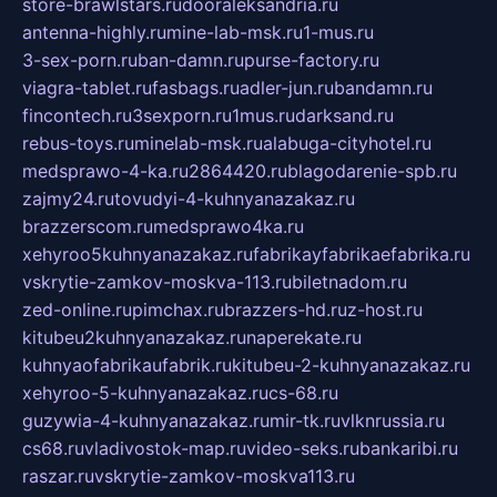
store-brawlstars.ru
dooraleksandria.ru
antenna-highly.ru
mine-lab-msk.ru
1-mus.ru
3-sex-porn.ru
ban-damn.ru
purse-factory.ru
viagra-tablet.ru
fasbags.ru
adler-jun.ru
bandamn.ru
fincontech.ru
3sexporn.ru
1mus.ru
darksand.ru
rebus-toys.ru
minelab-msk.ru
alabuga-cityhotel.ru
medsprawo-4-ka.ru
2864420.ru
blagodarenie-spb.ru
zajmy24.ru
tovudyi-4-kuhnyanazakaz.ru
brazzerscom.ru
medsprawo4ka.ru
xehyroo5kuhnyanazakaz.ru
fabrikayfabrikaefabrika.ru
vskrytie-zamkov-moskva-113.ru
biletnadom.ru
zed-online.ru
pimchax.ru
brazzers-hd.ru
z-host.ru
kitubeu2kuhnyanazakaz.ru
naperekate.ru
kuhnyaofabrikaufabrik.ru
kitubeu-2-kuhnyanazakaz.ru
xehyroo-5-kuhnyanazakaz.ru
cs-68.ru
guzywia-4-kuhnyanazakaz.ru
mir-tk.ru
vlknrussia.ru
cs68.ru
vladivostok-map.ru
video-seks.ru
bankaribi.ru
raszar.ru
vskrytie-zamkov-moskva113.ru