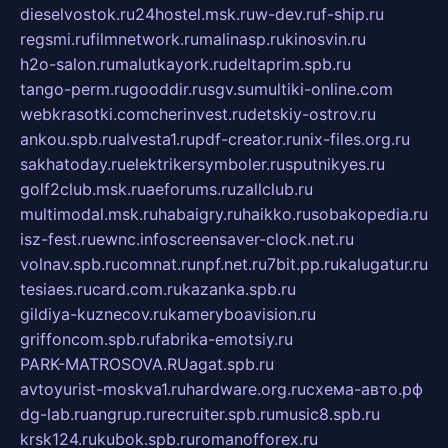
dieselvostok.ru
24hostel.msk.ru
w-dev.ru
f-ship.ru
regsmi.ru
filmnetwork.ru
malinasp.ru
kinosvin.ru
h2o-salon.ru
malutkayork.ru
deltaprim.spb.ru
tango-perm.ru
gooddir.ru
sgv.su
multiki-online.com
webkrasotki.com
cherinvest.ru
detskiy-ostrov.ru
ankou.spb.ru
alvesta1.ru
pdf-creator.ru
nix-files.org.ru
sakhatoday.ru
elektrikersymboler.ru
sputnikyes.ru
golf2club.msk.ru
aeforums.ru
zallclub.ru
multimodal.msk.ru
habaigry.ru
haikko.ru
sobakopedia.ru
isz-fest.ru
ewnc.info
screensaver-clock.net.ru
volnav.spb.ru
comnat.ru
npf.net.ru
7bit.pp.ru
kalugatur.ru
tesiaes.ru
card.com.ru
kazanka.spb.ru
gildiya-kuznecov.ru
kameryboavision.ru
griffoncom.spb.ru
fabrika-emotsiy.ru
PARK-MATROSOVA.RU
agat.spb.ru
avtoyurist-moskva1.ru
hardware.org.ru
схема-авто.рф
dg-lab.ru
angrup.ru
recruiter.spb.ru
music8.spb.ru
krsk124.ru
kubok.spb.ru
romanofforex.ru