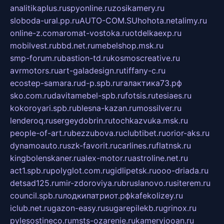
analitikaplus.ru
spyonline.ru
zosikamery.ru
sloboda-ural.pp.ru
AUTO-COM.SU
hohota.net
alimy.ru
online-z.com
aromat-vostoka.ru
otdelkaexp.ru
mobilvest.ru
bbd.net.ru
mebelshop.msk.ru
smp-forum.ru
bastion-td.ru
kosmoscreative.ru
avrmotors.ru
art-galadesign.ru
tiffany-c.ru
ecostep-samara.ru
d-p.spb.ru
галактика73.рф
sko.com.ru
davitamebel-spb.ru
fotsis.ru
tesiaes.ru
kokoroyari.spb.ru
blesna-kazan.ru
mossilver.ru
lenderoq.ru
sergeydobrin.ru
tochkazvuka.msk.ru
people-of-art.ru
bezzubova.ru
clubtibet.ru
orior-aks.ru
dynamoauto.ru
szk-favorit.ru
carlines.ru
flatnsk.ru
kingbolenskaner.ru
alex-motor.ru
astroline.net.ru
act1.spb.ru
polyglot.com.ru
gidlipetsk.ru
ooo-driada.ru
detsad125.ru
mir-zdoroviya.ru
bruslanovo.ru
siterem.ru
council.spb.ru
лодкипатриот.рф
kafekolizey.ru
iclub.net.ru
gazon-easy.ru
sugarepilekb.ru
grinox.ru
pylesostineco.ru
msts-ozarenie.ru
kameryjooan.ru