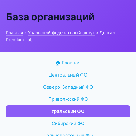
База организаций
Главная
»
Уральский федеральный округ
» Дентал
Premium Lab
🏠 Главная
Центральный ФО
Северо-Западный ФО
Приволжский ФО
Уральский ФО
Сибирский ФО
Дальневосточный ФО