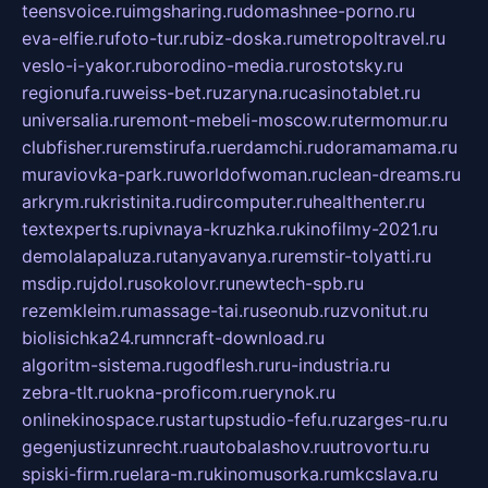
teensvoice.ru
imgsharing.ru
domashnee-porno.ru
eva-elfie.ru
foto-tur.ru
biz-doska.ru
metropoltravel.ru
veslo-i-yakor.ru
borodino-media.ru
rostotsky.ru
regionufa.ru
weiss-bet.ru
zaryna.ru
casinotablet.ru
universalia.ru
remont-mebeli-moscow.ru
termomur.ru
clubfisher.ru
remstirufa.ru
erdamchi.ru
doramamama.ru
muraviovka-park.ru
worldofwoman.ru
clean-dreams.ru
arkrym.ru
kristinita.ru
dircomputer.ru
healthenter.ru
textexperts.ru
pivnaya-kruzhka.ru
kinofilmy-2021.ru
demolalapaluza.ru
tanyavanya.ru
remstir-tolyatti.ru
msdip.ru
jdol.ru
sokolovr.ru
newtech-spb.ru
rezemkleim.ru
massage-tai.ru
seonub.ru
zvonitut.ru
biolisichka24.ru
mncraft-download.ru
algoritm-sistema.ru
godflesh.ru
ru-industria.ru
zebra-tlt.ru
okna-proficom.ru
erynok.ru
onlinekinospace.ru
startupstudio-fefu.ru
zarges-ru.ru
gegenjustizunrecht.ru
autobalashov.ru
utrovortu.ru
spiski-firm.ru
elara-m.ru
kinomusorka.ru
mkcslava.ru