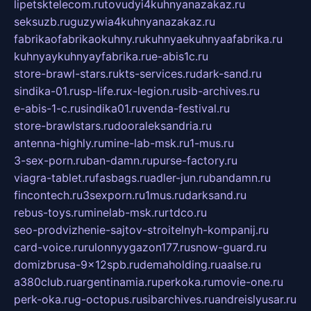
lipetsktelecom.ru
tovudyi4kuhnyanazakaz.ru
seksuzb.ru
guzywia4kuhnyanazakaz.ru
fabrikaofabrikaokuhny.ru
kuhnyaekuhnyaafabrika.ru
kuhnyaykuhnyayfabrika.ru
e-abis1c.ru
store-brawl-stars.ru
kts-services.ru
dark-sand.ru
sindika-01.ru
sp-life.ru
x-legion.ru
sib-archives.ru
e-abis-1-c.ru
sindika01.ru
venda-festival.ru
store-brawlstars.ru
dooraleksandria.ru
antenna-highly.ru
mine-lab-msk.ru
1-mus.ru
3-sex-porn.ru
ban-damn.ru
purse-factory.ru
viagra-tablet.ru
fasbags.ru
adler-jun.ru
bandamn.ru
fincontech.ru
3sexporn.ru
1mus.ru
darksand.ru
rebus-toys.ru
minelab-msk.ru
rtdco.ru
seo-prodvizhenie-sajtov-stroitelnyh-kompanij.ru
card-voice.ru
rulonnyygazon177.ru
snow-guard.ru
domizbrusa-9x12spb.ru
demaholding.ru
aalse.ru
a380club.ru
argentinamia.ru
perkoka.ru
movie-one.ru
perk-oka.ru
g-octopus.ru
sibarchives.ru
andreislyusar.ru