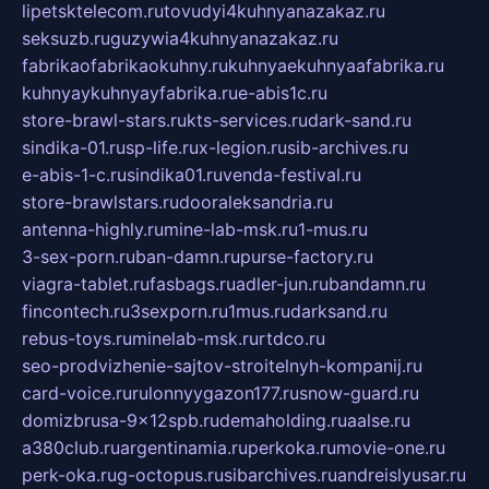
lipetsktelecom.ru
tovudyi4kuhnyanazakaz.ru
seksuzb.ru
guzywia4kuhnyanazakaz.ru
fabrikaofabrikaokuhny.ru
kuhnyaekuhnyaafabrika.ru
kuhnyaykuhnyayfabrika.ru
e-abis1c.ru
store-brawl-stars.ru
kts-services.ru
dark-sand.ru
sindika-01.ru
sp-life.ru
x-legion.ru
sib-archives.ru
e-abis-1-c.ru
sindika01.ru
venda-festival.ru
store-brawlstars.ru
dooraleksandria.ru
antenna-highly.ru
mine-lab-msk.ru
1-mus.ru
3-sex-porn.ru
ban-damn.ru
purse-factory.ru
viagra-tablet.ru
fasbags.ru
adler-jun.ru
bandamn.ru
fincontech.ru
3sexporn.ru
1mus.ru
darksand.ru
rebus-toys.ru
minelab-msk.ru
rtdco.ru
seo-prodvizhenie-sajtov-stroitelnyh-kompanij.ru
card-voice.ru
rulonnyygazon177.ru
snow-guard.ru
domizbrusa-9x12spb.ru
demaholding.ru
aalse.ru
a380club.ru
argentinamia.ru
perkoka.ru
movie-one.ru
perk-oka.ru
g-octopus.ru
sibarchives.ru
andreislyusar.ru