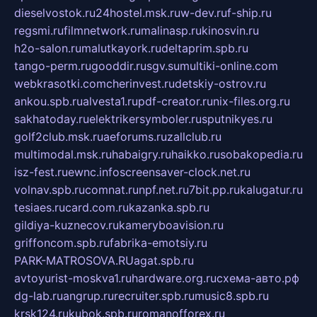
dieselvostok.ru
24hostel.msk.ru
w-dev.ru
f-ship.ru
regsmi.ru
filmnetwork.ru
malinasp.ru
kinosvin.ru
h2o-salon.ru
malutkayork.ru
deltaprim.spb.ru
tango-perm.ru
gooddir.ru
sgv.su
multiki-online.com
webkrasotki.com
cherinvest.ru
detskiy-ostrov.ru
ankou.spb.ru
alvesta1.ru
pdf-creator.ru
nix-files.org.ru
sakhatoday.ru
elektrikersymboler.ru
sputnikyes.ru
golf2club.msk.ru
aeforums.ru
zallclub.ru
multimodal.msk.ru
habaigry.ru
haikko.ru
sobakopedia.ru
isz-fest.ru
ewnc.info
screensaver-clock.net.ru
volnav.spb.ru
comnat.ru
npf.net.ru
7bit.pp.ru
kalugatur.ru
tesiaes.ru
card.com.ru
kazanka.spb.ru
gildiya-kuznecov.ru
kameryboavision.ru
griffoncom.spb.ru
fabrika-emotsiy.ru
PARK-MATROSOVA.RU
agat.spb.ru
avtoyurist-moskva1.ru
hardware.org.ru
схема-авто.рф
dg-lab.ru
angrup.ru
recruiter.spb.ru
music8.spb.ru
krsk124.ru
kubok.spb.ru
romanofforex.ru