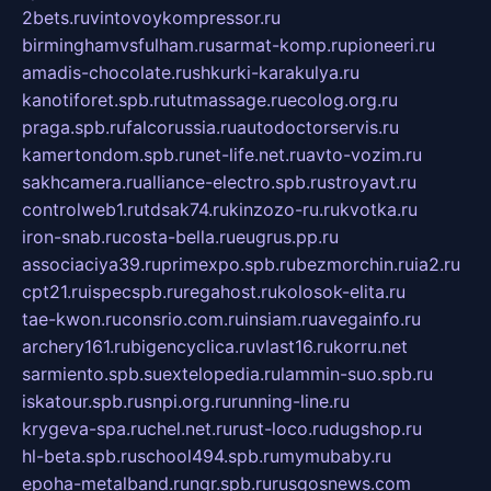
2bets.ru
vintovoykompressor.ru
birminghamvsfulham.ru
sarmat-komp.ru
pioneeri.ru
amadis-chocolate.ru
shkurki-karakulya.ru
kanotiforet.spb.ru
tutmassage.ru
ecolog.org.ru
praga.spb.ru
falcorussia.ru
autodoctorservis.ru
kamertondom.spb.ru
net-life.net.ru
avto-vozim.ru
sakhcamera.ru
alliance-electro.spb.ru
stroyavt.ru
controlweb1.ru
tdsak74.ru
kinzozo-ru.ru
kvotka.ru
iron-snab.ru
costa-bella.ru
eugrus.pp.ru
associaciya39.ru
primexpo.spb.ru
bezmorchin.ru
ia2.ru
cpt21.ru
ispecspb.ru
regahost.ru
kolosok-elita.ru
tae-kwon.ru
consrio.com.ru
insiam.ru
avegainfo.ru
archery161.ru
bigencyclica.ru
vlast16.ru
korru.net
sarmiento.spb.su
extelopedia.ru
lammin-suo.spb.ru
iskatour.spb.ru
snpi.org.ru
running-line.ru
krygeva-spa.ru
chel.net.ru
rust-loco.ru
dugshop.ru
hl-beta.spb.ru
school494.spb.ru
mymubaby.ru
epoha-metalband.ru
ngr.spb.ru
rusgosnews.com