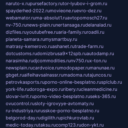
naruto-x.ru
pursefactory.ru
tor-lyubov-i-grom.ru
spayderhed-2022.ru
movieone.ru
evro-dez.ru
webamator.ru
ma-absolut1.ru
avtopomosch27.ru
nv-750.ru
news-plain.ru
nertansaga.ru
delanalad.ru
dizfiles.ru
youtubefree.ru
aria-family.ru
roadli.ru
planeta-samara.ru
mysmartbuy.ru
matrasy-kemerovo.ru
ashanet.ru
trade-farm.ru
dotcustoms.ru
domizbrusa9x12spb.ru
autodamp.ru
narasimha.ru
djcommodities.ru
nv750.ru
x-ton.ru
newsplain.ru
cardvoice.ru
modopaper.ru
manunae.ru
gbget.ru
alfeihavsalnassr.ru
madoma.ru
tajuncos.ru
petrovkasports.ru
porno-online-besplatno.ru
splclub.ru
york-life.ru
doroga-expo.ru
ribery.ru
cleanmedicine.ru
slovar-ivrit.ru
porno-video-besplatno.ru
seks-365.ru
ovucontrol.ru
sloty-igrovyye-avtomaty.ru
ru-industriya.ru
russkoe-porno-besplatno.ru
belgorod-day.ru
digilith.ru
pichkurovlab.ru
medic-today.ru
taksu.ru
comp123.ru
don-ykt.ru