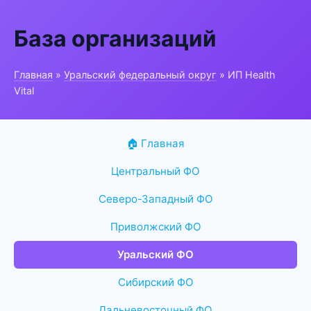
База организаций
Главная
»
Уральский федеральный округ
» ИП Health
Vital
🏠 Главная
Центральный ФО
Северо-Западный ФО
Приволжский ФО
Уральский ФО
Сибирский ФО
Дальневосточный ФО