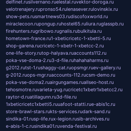
delfinet.ru
silvernano.ru
elestal.ru
vektor-doroga.ru
velotrenajery.ru
pronso54.ru
lenasever.ru
lovinskix.ru
show-pets.ru
smartnews03.ru
discofoxworld.ru
miraclecoon.ru
pongup.ru
hostel65.ru
liura.ru
glasspb.ru
firehunters.ru
gribowo.ru
gnalis.ru
bulkitula.ru
hometown-france.ru
1-xbeticricetc-1-xbetti-5.ru
shop-garena.ru
cricetc-1-xbetr-1-xbetcc-2.ru
one-life-story.ru
top-halyava.ru
accounts112.ru
poka-vse-doma-2.ru
3-d-file.ru
hahahaharms.ru
g2012.ru
tst-1.ru
shaggy-cat.ru
opsmgr.ru
ev-gallery.ru
g-2012.ru
ops-mgr.ru
accounts-112.ru
csm-demo.ru
poka-vse-doma2.ru
airgungames.ru
allseo-host.ru
tehosmotre.ru
varieta-yug.ru
cricetc1xbetr1xbetcc2.ru
raytor-d.ru
atillagunn.ru
3d-file.ru
1xbeticricetc1xbetti5.ru
uafoot-statti.ru
e-abis1c.ru
store-brawl-stars.ru
kts-services.ru
dark-sand.ru
sindika-01.ru
sp-life.ru
x-legion.ru
sib-archives.ru
e-abis-1-c.ru
sindika01.ru
venda-festival.ru