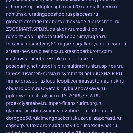
artemovskij.ru
dopler.spb.ru
aid70.ru
metall-perm.ru
ndm.msk.ru
ratingzooshop.ru
apiaccess.ru
globalautotrade.info
bezverhovskoe.ru
drsschool.ru
ZOOSMART.SPB.RU
dalakony.ru
medikijob.ru
remontt.spb.ru
photostudia.spb.ru
myragon.ru
terramia.ru
academy62.ru
gardengallereya.ru
rti.com.ru
artem-news.ru
biserinca.ru
krasnodarkurort.com
imshowtv.ru
mebel-v-tule.ru
mobtopik.ru
pcsecurity.net.ru
tool-sib.ru
multimetrunit.ru
sp-tour.ru
fan-cs.ru
santeh-russia.ru
symbian9.net.ru
DSHAIR.RU
tmmotors.spb.ru
xjocuricopii.com
musavtomat.msk.ru
obustrojdom.ru
sovetcik.ru
ybaranovskaya.ru
ppknews.ru
cult-alshei.ru
JAPANRUSSIA.RU
proekciyamebel.ru
imper-finans.ru
rim.org.ru
glamourai.ru
brassminus.ru
zabor-pro.ru
ftn.pp.ru
dorogoe58.ru
laimengpacker.ru
kuzova-zapchasti.ru
sageerp.ru
taxodrom.ru
dsrazvitie.ru
hardcity.net.ru
ratinghomegames.ru
topservice25.ru
gubernyan.ru