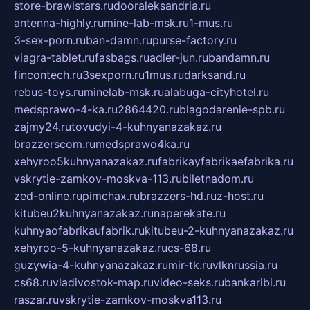
store-brawlstars.ru
dooraleksandria.ru
antenna-highly.ru
mine-lab-msk.ru
1-mus.ru
3-sex-porn.ru
ban-damn.ru
purse-factory.ru
viagra-tablet.ru
fasbags.ru
adler-jun.ru
bandamn.ru
fincontech.ru
3sexporn.ru
1mus.ru
darksand.ru
rebus-toys.ru
minelab-msk.ru
alabuga-cityhotel.ru
medsprawo-4-ka.ru
2864420.ru
blagodarenie-spb.ru
zajmy24.ru
tovudyi-4-kuhnyanazakaz.ru
brazzerscom.ru
medsprawo4ka.ru
xehyroo5kuhnyanazakaz.ru
fabrikayfabrikaefabrika.ru
vskrytie-zamkov-moskva-113.ru
biletnadom.ru
zed-online.ru
pimchax.ru
brazzers-hd.ru
z-host.ru
kitubeu2kuhnyanazakaz.ru
naperekate.ru
kuhnyaofabrikaufabrik.ru
kitubeu-2-kuhnyanazakaz.ru
xehyroo-5-kuhnyanazakaz.ru
cs-68.ru
guzywia-4-kuhnyanazakaz.ru
mir-tk.ru
vlknrussia.ru
cs68.ru
vladivostok-map.ru
video-seks.ru
bankaribi.ru
raszar.ru
vskrytie-zamkov-moskva113.ru