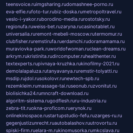
teensvoice.ru
imgsharing.ru
domashnee-porno.ru
eva-elfie.ru
foto-tur.ru
biz-doska.ru
metropoltravel.ru
veslo-i-yakor.ru
borodino-media.ru
rostotsky.ru
regionufa.ru
weiss-bet.ru
zaryna.ru
casinotablet.ru
universalia.ru
remont-mebeli-moscow.ru
termomur.ru
clubfisher.ru
remstirufa.ru
erdamchi.ru
doramamama.ru
muraviovka-park.ru
worldofwoman.ru
clean-dreams.ru
arkrym.ru
kristinita.ru
dircomputer.ru
healthenter.ru
textexperts.ru
pivnaya-kruzhka.ru
kinofilmy-2021.ru
demolalapaluza.ru
tanyavanya.ru
remstir-tolyatti.ru
msdip.ru
jdol.ru
sokolovr.ru
newtech-spb.ru
rezemkleim.ru
massage-tai.ru
seonub.ru
zvonitut.ru
biolisichka24.ru
mncraft-download.ru
algoritm-sistema.ru
godflesh.ru
ru-industria.ru
zebra-tlt.ru
okna-proficom.ru
erynok.ru
onlinekinospace.ru
startupstudio-fefu.ru
zarges-ru.ru
gegenjustizunrecht.ru
autobalashov.ru
utrovortu.ru
spiski-firm.ru
elara-m.ru
kinomusorka.ru
mkcslava.ru