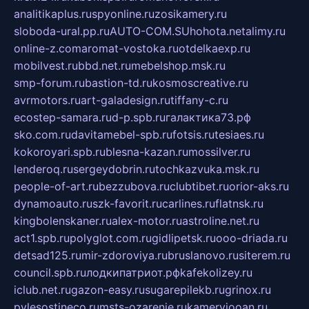
analitikaplus.ru
spyonline.ru
zosikamery.ru
sloboda-ural.pp.ru
AUTO-COM.SU
hohota.net
alimy.ru
online-z.com
aromat-vostoka.ru
otdelkaexp.ru
mobilvest.ru
bbd.net.ru
mebelshop.msk.ru
smp-forum.ru
bastion-td.ru
kosmoscreative.ru
avrmotors.ru
art-galadesign.ru
tiffany-c.ru
ecostep-samara.ru
d-p.spb.ru
галактика73.рф
sko.com.ru
davitamebel-spb.ru
fotsis.ru
tesiaes.ru
kokoroyari.spb.ru
blesna-kazan.ru
mossilver.ru
lenderoq.ru
sergeydobrin.ru
tochkazvuka.msk.ru
people-of-art.ru
bezzubova.ru
clubtibet.ru
orior-aks.ru
dynamoauto.ru
szk-favorit.ru
carlines.ru
flatnsk.ru
kingbolenskaner.ru
alex-motor.ru
astroline.net.ru
act1.spb.ru
polyglot.com.ru
gidlipetsk.ru
ooo-driada.ru
detsad125.ru
mir-zdoroviya.ru
bruslanovo.ru
siterem.ru
council.spb.ru
лодкипатриот.рф
kafekolizey.ru
iclub.net.ru
gazon-easy.ru
sugarepilekb.ru
grinox.ru
pylesostineco.ru
msts-ozarenie.ru
kameryjooan.ru