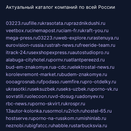
Актуальный каталог компаний по всей России
03223.ru
ufille.ru
krasotata.ru
prazdnikdushi.ru
veetbox.ru
cinemapost.ru
ciam-fr.ru
kraft-you.ru
mega-press.ru
03223.ru
web-explore.ru
rastenuya.ru
eurovision-russia.ru
strah-news.ru
freeride-team.ru
itrack-24.ru
sexshopexpress.ru
autostudiopro.ru
alabuga-cityhotel.ru
pornv.ru
atlantpereezd.ru
bud-em-znakomye.ru
a-cdc.ru
elektrostal-news.ru
korolevremont-market.ru
budem-znakomye.ru
oooagrosnab.ru
fpodaso.ru
emfire.ru
pro-otdelky.ru
ukrasotki.ru
seksuzbek.ru
seks-uzbek.ru
porno-vk.ru
sovratili.ru
olecoon.ru
vd-dosug.ru
adonyev.ru
rbc-news.ru
porno-skvirt.ru
krospr.ru
13autor-kolonka.ru
sormol.ru
2rich.ru
hostel-65.ru
hostserve.ru
porno-na-russkom.ru
mishinlab.ru
neznobi.ru
bigfatcc.ru
habble.ru
starbucksvia.ru