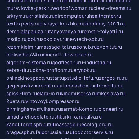
clubfisher.ru
remstirufa.ru
erdamchi.ru
doramamama.ru
muraviovka-park.ru
worldofwoman.ru
clean-dreams.ru
arkrym.ru
kristinita.ru
dircomputer.ru
healthenter.ru
textexperts.ru
pivnaya-kruzhka.ru
kinofilmy-2021.ru
demolalapaluza.ru
tanyavanya.ru
remstir-tolyatti.ru
msdip.ru
jdol.ru
sokolovr.ru
newtech-spb.ru
rezemkleim.ru
massage-tai.ru
seonub.ru
zvonitut.ru
biolisichka24.ru
mncraft-download.ru
algoritm-sistema.ru
godflesh.ru
ru-industria.ru
zebra-tlt.ru
okna-proficom.ru
erynok.ru
onlinekinospace.ru
startupstudio-fefu.ru
zarges-ru.ru
gegenjustizunrecht.ru
autobalashov.ru
utrovortu.ru
spiski-firm.ru
elara-m.ru
kinomusorka.ru
mkcslava.ru
2bets.ru
vintovoykompressor.ru
birminghamvsfulham.ru
sarmat-komp.ru
pioneeri.ru
amadis-chocolate.ru
shkurki-karakulya.ru
kanotiforet.spb.ru
tutmassage.ru
ecolog.org.ru
praga.spb.ru
falcorussia.ru
autodoctorservis.ru