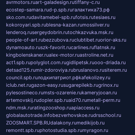
avrmotors.ru
art-galadesign.ru
tiffany-c.ru
ecostep-samara.ru
d-p.spb.ru
галактика73.рф
sko.com.ru
davitamebel-spb.ru
fotsis.ru
tesiaes.ru
kokoroyari.spb.ru
blesna-kazan.ru
mossilver.ru
lenderoq.ru
sergeydobrin.ru
tochkazvuka.msk.ru
people-of-art.ru
bezzubova.ru
clubtibet.ru
orior-aks.ru
dynamoauto.ru
szk-favorit.ru
carlines.ru
flatnsk.ru
kingbolenskaner.ru
alex-motor.ru
astroline.net.ru
act1.spb.ru
polyglot.com.ru
gidlipetsk.ru
ooo-driada.ru
detsad125.ru
mir-zdoroviya.ru
bruslanovo.ru
siterem.ru
council.spb.ru
лодкипатриот.рф
kafekolizey.ru
iclub.net.ru
gazon-easy.ru
sugarepilekb.ru
grinox.ru
pylesostineco.ru
msts-ozarenie.ru
kameryjooan.ru
artemovskij.ru
dopler.spb.ru
aid70.ru
metall-perm.ru
ndm.msk.ru
ratingzooshop.ru
apiaccess.ru
globalautotrade.info
bezverhovskoe.ru
drsschool.ru
ZOOSMART.SPB.RU
dalakony.ru
medikijob.ru
remontt.spb.ru
photostudia.spb.ru
myragon.ru