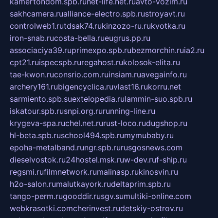
kamertondom.spb.ru
net-life.net.ru
avto-vozim.ru
sakhcamera.ru
alliance-electro.spb.ru
stroyavt.ru
controlweb1.ru
tdsak74.ru
kinzozo-ru.ru
kvotka.ru
iron-snab.ru
costa-bella.ru
eugrus.pp.ru
associaciya39.ru
primexpo.spb.ru
bezmorchin.ru
ia2.ru
cpt21.ru
ispecspb.ru
regahost.ru
kolosok-elita.ru
tae-kwon.ru
consrio.com.ru
insiam.ru
avegainfo.ru
archery161.ru
bigencyclica.ru
vlast16.ru
korru.net
sarmiento.spb.su
extelopedia.ru
lammin-suo.spb.ru
iskatour.spb.ru
snpi.org.ru
running-line.ru
krygeva-spa.ru
chel.net.ru
rust-loco.ru
dugshop.ru
hl-beta.spb.ru
school494.spb.ru
mymubaby.ru
epoha-metalband.ru
ngr.spb.ru
rusgosnews.com
dieselvostok.ru
24hostel.msk.ru
w-dev.ru
f-ship.ru
regsmi.ru
filmnetwork.ru
malinasp.ru
kinosvin.ru
h2o-salon.ru
malutkayork.ru
deltaprim.spb.ru
tango-perm.ru
gooddir.ru
sgv.su
multiki-online.com
webkrasotki.com
cherinvest.ru
detskiy-ostrov.ru