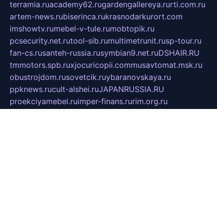
terramia.ru
academy62.ru
gardengallereya.ru
rti.com.ru
artem-news.ru
biserinca.ru
krasnodarkurort.com
imshowtv.ru
mebel-v-tule.ru
mobtopik.ru
pcsecurity.net.ru
tool-sib.ru
multimetrunit.ru
sp-tour.ru
fan-cs.ru
santeh-russia.ru
symbian9.net.ru
DSHAIR.RU
tmmotors.spb.ru
xjocuricopii.com
musavtomat.msk.ru
obustrojdom.ru
sovetcik.ru
ybaranovskaya.ru
ppknews.ru
cult-alshei.ru
JAPANRUSSIA.RU
proekciyamebel.ru
imper-finans.ru
rim.org.ru
glamourai.ru
brassminus.ru
zabor-pro.ru
ftn.pp.ru
dorogoe58.ru
laimengpacker.ru
kuzova-zapchasti.ru
sageerp.ru
taxodrom.ru
dsrazvitie.ru
hardcity.net.ru
ratinghomegames.ru
topservice25.ru
gubernyan.ru
gtglasslined.ru
ii4.ru
tssport.spb.ru
andorra24.com
blackwallstreet.ru
oboimos.ru
optim-doors.com.ru
ikuch.ru
nycr.org.ru
npa21.ru
vremya-ch.spb.ru
desert000.ru
ivtorgi.ru
ifiori.ru
catalog-statei.ru
dcv.org.ru
spetsmaster174.ru
ipkameryhiseeu.ru