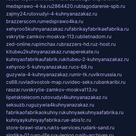
medsprawo-4-ka.ru
2864420.ru
blagodarenie-spb.ru
zajmy24.ru
tovudyi-4-kuhnyanazakaz.ru
brazzerscom.ru
medsprawo4ka.ru
xehyroo5kuhnyanazakaz.ru
fabrikayfabrikaefabrika.ru
vskrytie-zamkov-moskva-113.ru
biletnadom.ru
zed-online.ru
pimchax.ru
brazzers-hd.ru
z-host.ru
kitubeu2kuhnyanazakaz.ru
naperekate.ru
kuhnyaofabrikaufabrik.ru
kitubeu-2-kuhnyanazakaz.ru
xehyroo-5-kuhnyanazakaz.ru
cs-68.ru
guzywia-4-kuhnyanazakaz.ru
mir-tk.ru
vlknrussia.ru
cs68.ru
vladivostok-map.ru
video-seks.ru
bankaribi.ru
raszar.ru
vskrytie-zamkov-moskva113.ru
lipetsktelecom.ru
tovudyi4kuhnyanazakaz.ru
seksuzb.ru
guzywia4kuhnyanazakaz.ru
fabrikaofabrikaokuhny.ru
kuhnyaekuhnyaafabrika.ru
kuhnyaykuhnyayfabrika.ru
e-abis1c.ru
store-brawl-stars.ru
kts-services.ru
dark-sand.ru
sindika-01.ru
sp-life.ru
x-legion.ru
sib-archives.ru