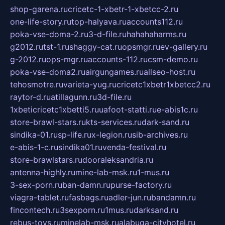
shop-garena.ru
cricetc-1-xbetr-1-xbetcc-2.ru
one-life-story.ru
top-halyava.ru
accounts112.ru
poka-vse-doma-2.ru
3-d-file.ru
hahahaharms.ru
g2012.ru
tst-1.ru
shaggy-cat.ru
opsmgr.ru
ev-gallery.ru
g-2012.ru
ops-mgr.ru
accounts-112.ru
csm-demo.ru
poka-vse-doma2.ru
airgungames.ru
allseo-host.ru
tehosmotre.ru
varieta-yug.ru
cricetc1xbetr1xbetcc2.ru
raytor-d.ru
atillagunn.ru
3d-file.ru
1xbeticricetc1xbetti5.ru
uafoot-statti.ru
e-abis1c.ru
store-brawl-stars.ru
kts-services.ru
dark-sand.ru
sindika-01.ru
sp-life.ru
x-legion.ru
sib-archives.ru
e-abis-1-c.ru
sindika01.ru
venda-festival.ru
store-brawlstars.ru
dooraleksandria.ru
antenna-highly.ru
mine-lab-msk.ru
1-mus.ru
3-sex-porn.ru
ban-damn.ru
purse-factory.ru
viagra-tablet.ru
fasbags.ru
adler-jun.ru
bandamn.ru
fincontech.ru
3sexporn.ru
1mus.ru
darksand.ru
rebus-toys.ru
minelab-msk.ru
alabuga-cityhotel.ru