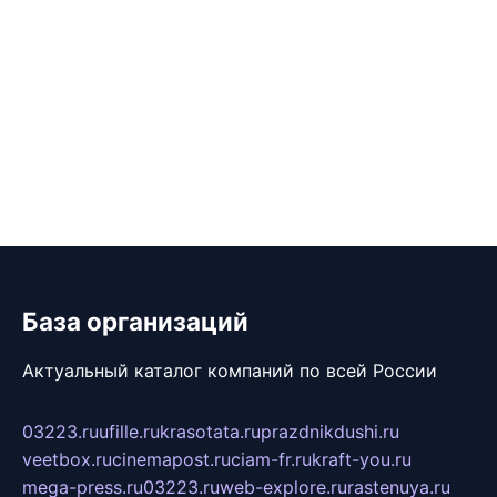
База организаций
Актуальный каталог компаний по всей России
03223.ru
ufille.ru
krasotata.ru
prazdnikdushi.ru
veetbox.ru
cinemapost.ru
ciam-fr.ru
kraft-you.ru
mega-press.ru
03223.ru
web-explore.ru
rastenuya.ru