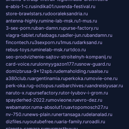
e-abis-1-c.ru
sindika01.ru
venda-festival.ru
store-brawlstars.ru
dooraleksandria.ru
antenna-highly.ru
mine-lab-msk.ru
1-mus.ru
3-sex-porn.ru
ban-damn.ru
purse-factory.ru
viagra-tablet.ru
fasbags.ru
adler-jun.ru
bandamn.ru
fincontech.ru
3sexporn.ru
1mus.ru
darksand.ru
rebus-toys.ru
minelab-msk.ru
rtdco.ru
seo-prodvizhenie-sajtov-stroitelnyh-kompanij.ru
card-voice.ru
rulonnyygazon177.ru
snow-guard.ru
domizbrusa-9x12spb.ru
demaholding.ru
aalse.ru
a380club.ru
argentinamia.ru
perkoka.ru
movie-one.ru
perk-oka.ru
g-octopus.ru
sibarchives.ru
andreislyusar.ru
naruto-x.ru
pursefactory.ru
tor-lyubov-i-grom.ru
spayderhed-2022.ru
movieone.ru
evro-dez.ru
webamator.ru
ma-absolut1.ru
avtopomosch27.ru
nv-750.ru
news-plain.ru
nertansaga.ru
delanalad.ru
dizfiles.ru
youtubefree.ru
aria-family.ru
roadli.ru
planeta-samara.ru
mysmartbuy.ru