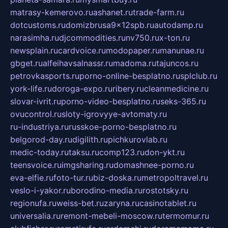
matrasy-kemerovo.ru
ashanet.ru
trade-farm.ru
dotcustoms.ru
domizbrusa9x12spb.ru
autodamp.ru
narasimha.ru
djcommodities.ru
nv750.ru
x-ton.ru
newsplain.ru
cardvoice.ru
modopaper.ru
manunae.ru
gbget.ru
alfeihavsalnassr.ru
madoma.ru
tajuncos.ru
petrovkasports.ru
porno-online-besplatno.ru
splclub.ru
york-life.ru
doroga-expo.ru
ribery.ru
cleanmedicine.ru
slovar-ivrit.ru
porno-video-besplatno.ru
seks-365.ru
ovucontrol.ru
sloty-igrovyye-avtomaty.ru
ru-industriya.ru
russkoe-porno-besplatno.ru
belgorod-day.ru
digilith.ru
pichkurovlab.ru
medic-today.ru
taksu.ru
comp123.ru
don-ykt.ru
teensvoice.ru
imgsharing.ru
domashnee-porno.ru
eva-elfie.ru
foto-tur.ru
biz-doska.ru
metropoltravel.ru
veslo-i-yakor.ru
borodino-media.ru
rostotsky.ru
regionufa.ru
weiss-bet.ru
zaryna.ru
casinotablet.ru
universalia.ru
remont-mebeli-moscow.ru
termomur.ru