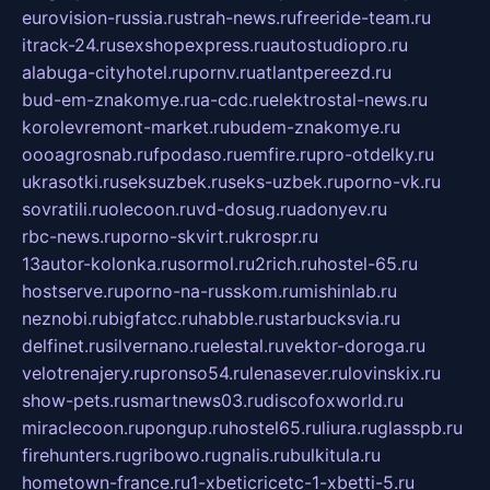
eurovision-russia.ru
strah-news.ru
freeride-team.ru
itrack-24.ru
sexshopexpress.ru
autostudiopro.ru
alabuga-cityhotel.ru
pornv.ru
atlantpereezd.ru
bud-em-znakomye.ru
a-cdc.ru
elektrostal-news.ru
korolevremont-market.ru
budem-znakomye.ru
oooagrosnab.ru
fpodaso.ru
emfire.ru
pro-otdelky.ru
ukrasotki.ru
seksuzbek.ru
seks-uzbek.ru
porno-vk.ru
sovratili.ru
olecoon.ru
vd-dosug.ru
adonyev.ru
rbc-news.ru
porno-skvirt.ru
krospr.ru
13autor-kolonka.ru
sormol.ru
2rich.ru
hostel-65.ru
hostserve.ru
porno-na-russkom.ru
mishinlab.ru
neznobi.ru
bigfatcc.ru
habble.ru
starbucksvia.ru
delfinet.ru
silvernano.ru
elestal.ru
vektor-doroga.ru
velotrenajery.ru
pronso54.ru
lenasever.ru
lovinskix.ru
show-pets.ru
smartnews03.ru
discofoxworld.ru
miraclecoon.ru
pongup.ru
hostel65.ru
liura.ru
glasspb.ru
firehunters.ru
gribowo.ru
gnalis.ru
bulkitula.ru
hometown-france.ru
1-xbeticricetc-1-xbetti-5.ru