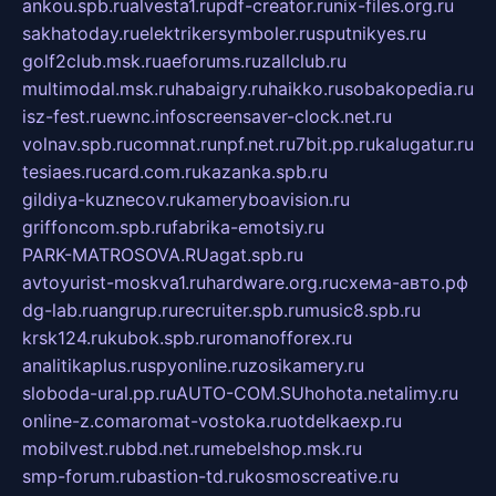
ankou.spb.ru
alvesta1.ru
pdf-creator.ru
nix-files.org.ru
sakhatoday.ru
elektrikersymboler.ru
sputnikyes.ru
golf2club.msk.ru
aeforums.ru
zallclub.ru
multimodal.msk.ru
habaigry.ru
haikko.ru
sobakopedia.ru
isz-fest.ru
ewnc.info
screensaver-clock.net.ru
volnav.spb.ru
comnat.ru
npf.net.ru
7bit.pp.ru
kalugatur.ru
tesiaes.ru
card.com.ru
kazanka.spb.ru
gildiya-kuznecov.ru
kameryboavision.ru
griffoncom.spb.ru
fabrika-emotsiy.ru
PARK-MATROSOVA.RU
agat.spb.ru
avtoyurist-moskva1.ru
hardware.org.ru
схема-авто.рф
dg-lab.ru
angrup.ru
recruiter.spb.ru
music8.spb.ru
krsk124.ru
kubok.spb.ru
romanofforex.ru
analitikaplus.ru
spyonline.ru
zosikamery.ru
sloboda-ural.pp.ru
AUTO-COM.SU
hohota.net
alimy.ru
online-z.com
aromat-vostoka.ru
otdelkaexp.ru
mobilvest.ru
bbd.net.ru
mebelshop.msk.ru
smp-forum.ru
bastion-td.ru
kosmoscreative.ru