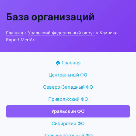
База организаций
Главная
»
Уральский федеральный округ
» Клиника
Expert MedArt
🏠 Главная
Центральный ФО
Северо-Западный ФО
Приволжский ФО
Уральский ФО
Сибирский ФО
Дальневосточный ФО