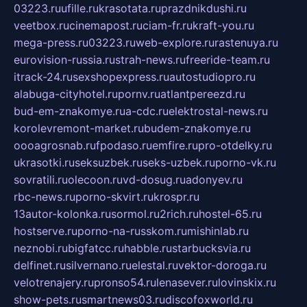
03223.ru
ufille.ru
krasotata.ru
prazdnikdushi.ru
veetbox.ru
cinemapost.ru
ciam-fr.ru
kraft-you.ru
mega-press.ru
03223.ru
web-explore.ru
rastenuya.ru
eurovision-russia.ru
strah-news.ru
freeride-team.ru
itrack-24.ru
sexshopexpress.ru
autostudiopro.ru
alabuga-cityhotel.ru
pornv.ru
atlantpereezd.ru
bud-em-znakomye.ru
a-cdc.ru
elektrostal-news.ru
korolevremont-market.ru
budem-znakomye.ru
oooagrosnab.ru
fpodaso.ru
emfire.ru
pro-otdelky.ru
ukrasotki.ru
seksuzbek.ru
seks-uzbek.ru
porno-vk.ru
sovratili.ru
olecoon.ru
vd-dosug.ru
adonyev.ru
rbc-news.ru
porno-skvirt.ru
krospr.ru
13autor-kolonka.ru
sormol.ru
2rich.ru
hostel-65.ru
hostserve.ru
porno-na-russkom.ru
mishinlab.ru
neznobi.ru
bigfatcc.ru
habble.ru
starbucksvia.ru
delfinet.ru
silvernano.ru
elestal.ru
vektor-doroga.ru
velotrenajery.ru
pronso54.ru
lenasever.ru
lovinskix.ru
show-pets.ru
smartnews03.ru
discofoxworld.ru