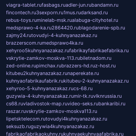
viagra-tablet.ru
fasbags.ru
adler-jun.ru
bandamn.ru
fincontech.ru
3sexporn.ru
1mus.ru
darksand.ru
rebus-toys.ru
minelab-msk.ru
alabuga-cityhotel.ru
medsprawo-4-ka.ru
2864420.ru
blagodarenie-spb.ru
zajmy24.ru
tovudyi-4-kuhnyanazakaz.ru
brazzerscom.ru
medsprawo4ka.ru
xehyroo5kuhnyanazakaz.ru
fabrikayfabrikaefabrika.ru
vskrytie-zamkov-moskva-113.ru
biletnadom.ru
zed-online.ru
pimchax.ru
brazzers-hd.ru
z-host.ru
kitubeu2kuhnyanazakaz.ru
naperekate.ru
kuhnyaofabrikaufabrik.ru
kitubeu-2-kuhnyanazakaz.ru
xehyroo-5-kuhnyanazakaz.ru
cs-68.ru
guzywia-4-kuhnyanazakaz.ru
mir-tk.ru
vlknrussia.ru
cs68.ru
vladivostok-map.ru
video-seks.ru
bankaribi.ru
raszar.ru
vskrytie-zamkov-moskva113.ru
lipetsktelecom.ru
tovudyi4kuhnyanazakaz.ru
seksuzb.ru
guzywia4kuhnyanazakaz.ru
fabrikaofabrikaokuhny.ru
kuhnyaekuhnyaafabrika.ru