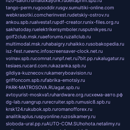
h2o-salon.ru
malutkayork.ru
deltaprim.spb.ru
tango-perm.ru
gooddir.ru
sgv.su
multiki-online.com
webkrasotki.com
cherinvest.ru
detskiy-ostrov.ru
ankou.spb.ru
alvesta1.ru
pdf-creator.ru
nix-files.org.ru
sakhatoday.ru
elektrikersymboler.ru
sputnikyes.ru
golf2club.msk.ru
aeforums.ru
zallclub.ru
multimodal.msk.ru
habaigry.ru
haikko.ru
sobakopedia.ru
isz-fest.ru
ewnc.info
screensaver-clock.net.ru
volnav.spb.ru
comnat.ru
npf.net.ru
7bit.pp.ru
kalugatur.ru
tesiaes.ru
card.com.ru
kazanka.spb.ru
gildiya-kuznecov.ru
kameryboavision.ru
griffoncom.spb.ru
fabrika-emotsiy.ru
PARK-MATROSOVA.RU
agat.spb.ru
avtoyurist-moskva1.ru
hardware.org.ru
схема-авто.рф
dg-lab.ru
angrup.ru
recruiter.spb.ru
music8.spb.ru
krsk124.ru
kubok.spb.ru
romanofforex.ru
analitikaplus.ru
spyonline.ru
zosikamery.ru
sloboda-ural.pp.ru
AUTO-COM.SU
hohota.net
alimy.ru