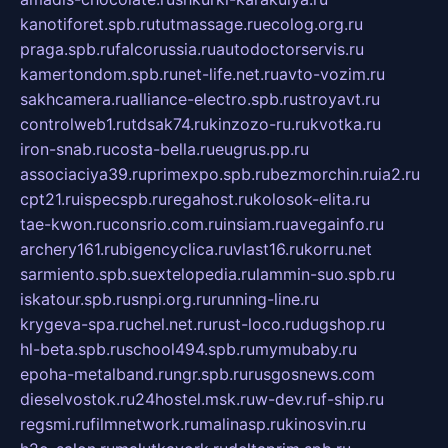
kanotiforet.spb.ru
tutmassage.ru
ecolog.org.ru
praga.spb.ru
falcorussia.ru
autodoctorservis.ru
kamertondom.spb.ru
net-life.net.ru
avto-vozim.ru
sakhcamera.ru
alliance-electro.spb.ru
stroyavt.ru
controlweb1.ru
tdsak74.ru
kinzozo-ru.ru
kvotka.ru
iron-snab.ru
costa-bella.ru
eugrus.pp.ru
associaciya39.ru
primexpo.spb.ru
bezmorchin.ru
ia2.ru
cpt21.ru
ispecspb.ru
regahost.ru
kolosok-elita.ru
tae-kwon.ru
consrio.com.ru
insiam.ru
avegainfo.ru
archery161.ru
bigencyclica.ru
vlast16.ru
korru.net
sarmiento.spb.su
extelopedia.ru
lammin-suo.spb.ru
iskatour.spb.ru
snpi.org.ru
running-line.ru
krygeva-spa.ru
chel.net.ru
rust-loco.ru
dugshop.ru
hl-beta.spb.ru
school494.spb.ru
mymubaby.ru
epoha-metalband.ru
ngr.spb.ru
rusgosnews.com
dieselvostok.ru
24hostel.msk.ru
w-dev.ru
f-ship.ru
regsmi.ru
filmnetwork.ru
malinasp.ru
kinosvin.ru