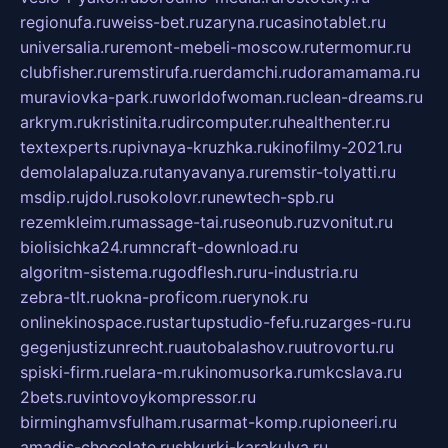
regionufa.ru
weiss-bet.ru
zaryna.ru
casinotablet.ru
universalia.ru
remont-mebeli-moscow.ru
termomur.ru
clubfisher.ru
remstirufa.ru
erdamchi.ru
doramamama.ru
muraviovka-park.ru
worldofwoman.ru
clean-dreams.ru
arkrym.ru
kristinita.ru
dircomputer.ru
healthenter.ru
textexperts.ru
pivnaya-kruzhka.ru
kinofilmy-2021.ru
demolalapaluza.ru
tanyavanya.ru
remstir-tolyatti.ru
msdip.ru
jdol.ru
sokolovr.ru
newtech-spb.ru
rezemkleim.ru
massage-tai.ru
seonub.ru
zvonitut.ru
biolisichka24.ru
mncraft-download.ru
algoritm-sistema.ru
godflesh.ru
ru-industria.ru
zebra-tlt.ru
okna-proficom.ru
erynok.ru
onlinekinospace.ru
startupstudio-fefu.ru
zarges-ru.ru
gegenjustizunrecht.ru
autobalashov.ru
utrovortu.ru
spiski-firm.ru
elara-m.ru
kinomusorka.ru
mkcslava.ru
2bets.ru
vintovoykompressor.ru
birminghamvsfulham.ru
sarmat-komp.ru
pioneeri.ru
amadis-chocolate.ru
shkurki-karakulya.ru