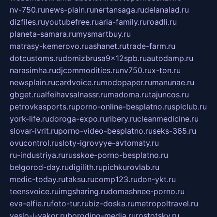
nv-750.ru
news-plain.ru
nertansaga.ru
delanalad.ru
dizfiles.ru
youtubefree.ru
aria-family.ru
roadli.ru
planeta-samara.ru
mysmartbuy.ru
matrasy-kemerovo.ru
ashanet.ru
trade-farm.ru
dotcustoms.ru
domizbrusa9x12spb.ru
autodamp.ru
narasimha.ru
djcommodities.ru
nv750.ru
x-ton.ru
newsplain.ru
cardvoice.ru
modopaper.ru
manunae.ru
gbget.ru
alfeihavsalnassr.ru
madoma.ru
tajuncos.ru
petrovkasports.ru
porno-online-besplatno.ru
splclub.ru
york-life.ru
doroga-expo.ru
ribery.ru
cleanmedicine.ru
slovar-ivrit.ru
porno-video-besplatno.ru
seks-365.ru
ovucontrol.ru
sloty-igrovyye-avtomaty.ru
ru-industriya.ru
russkoe-porno-besplatno.ru
belgorod-day.ru
digilith.ru
pichkurovlab.ru
medic-today.ru
taksu.ru
comp123.ru
don-ykt.ru
teensvoice.ru
imgsharing.ru
domashnee-porno.ru
eva-elfie.ru
foto-tur.ru
biz-doska.ru
metropoltravel.ru
veslo-i-yakor.ru
borodino-media.ru
rostotsky.ru