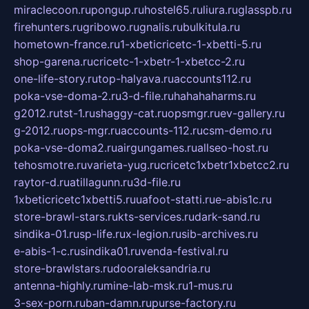
miraclecoon.ru
pongup.ru
hostel65.ru
liura.ru
glasspb.ru
firehunters.ru
gribowo.ru
gnalis.ru
bulkitula.ru
hometown-france.ru
1-xbeticricetc-1-xbetti-5.ru
shop-garena.ru
cricetc-1-xbetr-1-xbetcc-2.ru
one-life-story.ru
top-halyava.ru
accounts112.ru
poka-vse-doma-2.ru
3-d-file.ru
hahahaharms.ru
g2012.ru
tst-1.ru
shaggy-cat.ru
opsmgr.ru
ev-gallery.ru
g-2012.ru
ops-mgr.ru
accounts-112.ru
csm-demo.ru
poka-vse-doma2.ru
airgungames.ru
allseo-host.ru
tehosmotre.ru
varieta-yug.ru
cricetc1xbetr1xbetcc2.ru
raytor-d.ru
atillagunn.ru
3d-file.ru
1xbeticricetc1xbetti5.ru
uafoot-statti.ru
e-abis1c.ru
store-brawl-stars.ru
kts-services.ru
dark-sand.ru
sindika-01.ru
sp-life.ru
x-legion.ru
sib-archives.ru
e-abis-1-c.ru
sindika01.ru
venda-festival.ru
store-brawlstars.ru
dooraleksandria.ru
antenna-highly.ru
mine-lab-msk.ru
1-mus.ru
3-sex-porn.ru
ban-damn.ru
purse-factory.ru