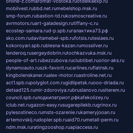
online-z.com
aromat-vostoka.ru
otdelkaexp.ru
mobilvest.ru
bbd.net.ru
mebelshop.msk.ru
smp-forum.ru
bastion-td.ru
kosmoscreative.ru
avrmotors.ru
art-galadesign.ru
tiffany-c.ru
ecostep-samara.ru
d-p.spb.ru
галактика73.рф
sko.com.ru
davitamebel-spb.ru
fotsis.ru
tesiaes.ru
kokoroyari.spb.ru
blesna-kazan.ru
mossilver.ru
lenderoq.ru
sergeydobrin.ru
tochkazvuka.msk.ru
people-of-art.ru
bezzubova.ru
clubtibet.ru
orior-aks.ru
dynamoauto.ru
szk-favorit.ru
carlines.ru
flatnsk.ru
kingbolenskaner.ru
alex-motor.ru
astroline.net.ru
act1.spb.ru
polyglot.com.ru
gidlipetsk.ru
ooo-driada.ru
detsad125.ru
mir-zdoroviya.ru
bruslanovo.ru
siterem.ru
council.spb.ru
лодкипатриот.рф
kafekolizey.ru
iclub.net.ru
gazon-easy.ru
sugarepilekb.ru
grinox.ru
pylesostineco.ru
msts-ozarenie.ru
kameryjooan.ru
artemovskij.ru
dopler.spb.ru
aid70.ru
metall-perm.ru
ndm.msk.ru
ratingzooshop.ru
apiaccess.ru