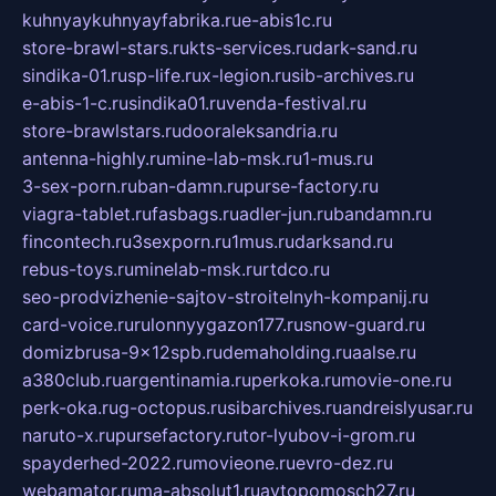
kuhnyaykuhnyayfabrika.ru
e-abis1c.ru
store-brawl-stars.ru
kts-services.ru
dark-sand.ru
sindika-01.ru
sp-life.ru
x-legion.ru
sib-archives.ru
e-abis-1-c.ru
sindika01.ru
venda-festival.ru
store-brawlstars.ru
dooraleksandria.ru
antenna-highly.ru
mine-lab-msk.ru
1-mus.ru
3-sex-porn.ru
ban-damn.ru
purse-factory.ru
viagra-tablet.ru
fasbags.ru
adler-jun.ru
bandamn.ru
fincontech.ru
3sexporn.ru
1mus.ru
darksand.ru
rebus-toys.ru
minelab-msk.ru
rtdco.ru
seo-prodvizhenie-sajtov-stroitelnyh-kompanij.ru
card-voice.ru
rulonnyygazon177.ru
snow-guard.ru
domizbrusa-9x12spb.ru
demaholding.ru
aalse.ru
a380club.ru
argentinamia.ru
perkoka.ru
movie-one.ru
perk-oka.ru
g-octopus.ru
sibarchives.ru
andreislyusar.ru
naruto-x.ru
pursefactory.ru
tor-lyubov-i-grom.ru
spayderhed-2022.ru
movieone.ru
evro-dez.ru
webamator.ru
ma-absolut1.ru
avtopomosch27.ru