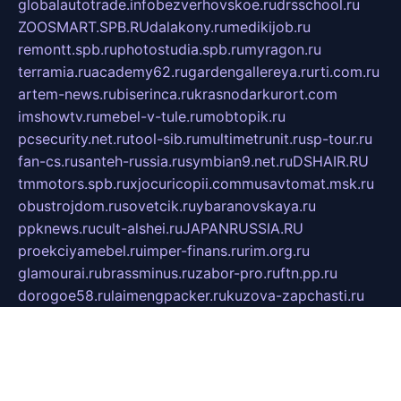
globalautotrade.info
bezverhovskoe.ru
drsschool.ru
ZOOSMART.SPB.RU
dalakony.ru
medikijob.ru
remontt.spb.ru
photostudia.spb.ru
myragon.ru
terramia.ru
academy62.ru
gardengallereya.ru
rti.com.ru
artem-news.ru
biserinca.ru
krasnodarkurort.com
imshowtv.ru
mebel-v-tule.ru
mobtopik.ru
pcsecurity.net.ru
tool-sib.ru
multimetrunit.ru
sp-tour.ru
fan-cs.ru
santeh-russia.ru
symbian9.net.ru
DSHAIR.RU
tmmotors.spb.ru
xjocuricopii.com
musavtomat.msk.ru
obustrojdom.ru
sovetcik.ru
ybaranovskaya.ru
ppknews.ru
cult-alshei.ru
JAPANRUSSIA.RU
proekciyamebel.ru
imper-finans.ru
rim.org.ru
glamourai.ru
brassminus.ru
zabor-pro.ru
ftn.pp.ru
dorogoe58.ru
laimengpacker.ru
kuzova-zapchasti.ru
sageerp.ru
taxodrom.ru
dsrazvitie.ru
hardcity.net.ru
ratinghomegames.ru
topservice25.ru
gubernyan.ru
gtglasslined.ru
ii4.ru
tssport.spb.ru
andorra24.com
blackwallstreet.ru
oboimos.ru
optim-doors.com.ru