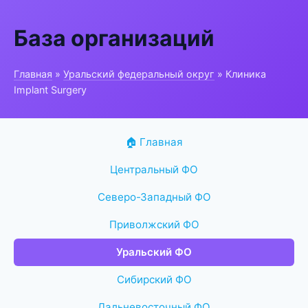
База организаций
Главная
»
Уральский федеральный округ
» Клиника
Implant Surgery
🏠 Главная
Центральный ФО
Северо-Западный ФО
Приволжский ФО
Уральский ФО
Сибирский ФО
Дальневосточный ФО