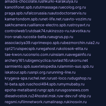
amadis-chocolate.ru
shkurki-karakulya.ru
kanotiforet.spb.ru
tutmassage.ru
ecolog.org.ru
praga.spb.ru
falcorussia.ru
autodoctorservis.ru
kamertondom.spb.ru
net-life.net.ru
avto-vozim.ru
sakhcamera.ru
alliance-electro.spb.ru
stroyavt.ru
controlweb1.ru
tdsak74.ru
kinzozo-ru.ru
kvotka.ru
iron-snab.ru
costa-bella.ru
eugrus.pp.ru
associaciya39.ru
primexpo.spb.ru
bezmorchin.ru
ia2.ru
cpt21.ru
ispecspb.ru
regahost.ru
kolosok-elita.ru
tae-kwon.ru
consrio.com.ru
insiam.ru
avegainfo.ru
archery161.ru
bigencyclica.ru
vlast16.ru
korru.net
sarmiento.spb.su
extelopedia.ru
lammin-suo.spb.ru
iskatour.spb.ru
snpi.org.ru
running-line.ru
krygeva-spa.ru
chel.net.ru
rust-loco.ru
dugshop.ru
hl-beta.spb.ru
school494.spb.ru
mymubaby.ru
epoha-metalband.ru
ngr.spb.ru
rusgosnews.com
dieselvostok.ru
24hostel.msk.ru
w-dev.ru
f-ship.ru
regsmi.ru
filmnetwork.ru
malinasp.ru
kinosvin.ru