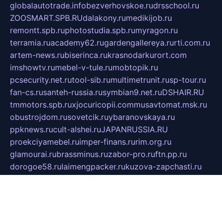
globalautotrade.info
bezverhovskoe.ru
drsschool.ru
ZOOSMART.SPB.RU
dalakony.ru
medikijob.ru
remontt.spb.ru
photostudia.spb.ru
myragon.ru
terramia.ru
academy62.ru
gardengallereya.ru
rti.com.ru
artem-news.ru
biserinca.ru
krasnodarkurort.com
imshowtv.ru
mebel-v-tule.ru
mobtopik.ru
pcsecurity.net.ru
tool-sib.ru
multimetrunit.ru
sp-tour.ru
fan-cs.ru
santeh-russia.ru
symbian9.net.ru
DSHAIR.RU
tmmotors.spb.ru
xjocuricopii.com
musavtomat.msk.ru
obustrojdom.ru
sovetcik.ru
ybaranovskaya.ru
ppknews.ru
cult-alshei.ru
JAPANRUSSIA.RU
proekciyamebel.ru
imper-finans.ru
rim.org.ru
glamourai.ru
brassminus.ru
zabor-pro.ru
ftn.pp.ru
dorogoe58.ru
laimengpacker.ru
kuzova-zapchasti.ru
sageerp.ru
taxodrom.ru
dsrazvitie.ru
hardcity.net.ru
ratinghomegames.ru
topservice25.ru
gubernyan.ru
gtglasslined.ru
ii4.ru
tssport.spb.ru
andorra24.com
blackwallstreet.ru
oboimos.ru
optim-doors.com.ru