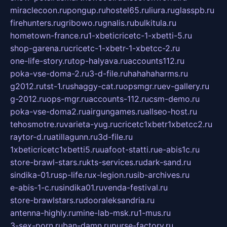
miraclecoon.ru
pongup.ru
hostel65.ru
liura.ru
glasspb.ru
firehunters.ru
gribowo.ru
gnalis.ru
bulkitula.ru
hometown-france.ru
1-xbeticricetc-1-xbetti-5.ru
shop-garena.ru
cricetc-1-xbetr-1-xbetcc-2.ru
one-life-story.ru
top-halyava.ru
accounts112.ru
poka-vse-doma-2.ru
3-d-file.ru
hahahaharms.ru
g2012.ru
tst-1.ru
shaggy-cat.ru
opsmgr.ru
ev-gallery.ru
g-2012.ru
ops-mgr.ru
accounts-112.ru
csm-demo.ru
poka-vse-doma2.ru
airgungames.ru
allseo-host.ru
tehosmotre.ru
varieta-yug.ru
cricetc1xbetr1xbetcc2.ru
raytor-d.ru
atillagunn.ru
3d-file.ru
1xbeticricetc1xbetti5.ru
uafoot-statti.ru
e-abis1c.ru
store-brawl-stars.ru
kts-services.ru
dark-sand.ru
sindika-01.ru
sp-life.ru
x-legion.ru
sib-archives.ru
e-abis-1-c.ru
sindika01.ru
venda-festival.ru
store-brawlstars.ru
dooraleksandria.ru
antenna-highly.ru
mine-lab-msk.ru
1-mus.ru
3-sex-porn.ru
ban-damn.ru
purse-factory.ru