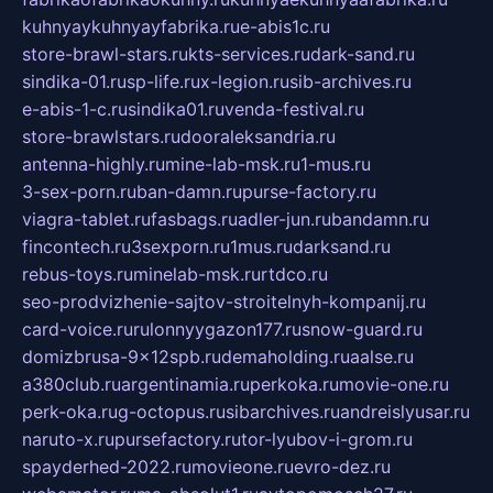
kuhnyaykuhnyayfabrika.ru
e-abis1c.ru
store-brawl-stars.ru
kts-services.ru
dark-sand.ru
sindika-01.ru
sp-life.ru
x-legion.ru
sib-archives.ru
e-abis-1-c.ru
sindika01.ru
venda-festival.ru
store-brawlstars.ru
dooraleksandria.ru
antenna-highly.ru
mine-lab-msk.ru
1-mus.ru
3-sex-porn.ru
ban-damn.ru
purse-factory.ru
viagra-tablet.ru
fasbags.ru
adler-jun.ru
bandamn.ru
fincontech.ru
3sexporn.ru
1mus.ru
darksand.ru
rebus-toys.ru
minelab-msk.ru
rtdco.ru
seo-prodvizhenie-sajtov-stroitelnyh-kompanij.ru
card-voice.ru
rulonnyygazon177.ru
snow-guard.ru
domizbrusa-9x12spb.ru
demaholding.ru
aalse.ru
a380club.ru
argentinamia.ru
perkoka.ru
movie-one.ru
perk-oka.ru
g-octopus.ru
sibarchives.ru
andreislyusar.ru
naruto-x.ru
pursefactory.ru
tor-lyubov-i-grom.ru
spayderhed-2022.ru
movieone.ru
evro-dez.ru