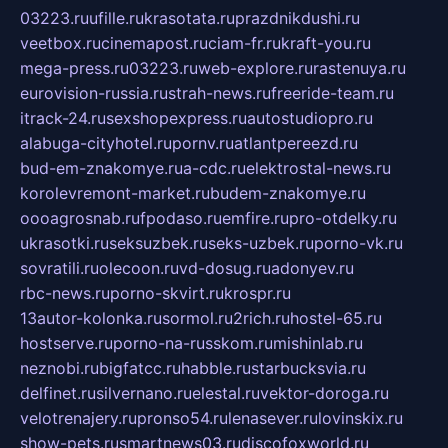
03223.ru
ufille.ru
krasotata.ru
prazdnikdushi.ru
veetbox.ru
cinemapost.ru
ciam-fr.ru
kraft-you.ru
mega-press.ru
03223.ru
web-explore.ru
rastenuya.ru
eurovision-russia.ru
strah-news.ru
freeride-team.ru
itrack-24.ru
sexshopexpress.ru
autostudiopro.ru
alabuga-cityhotel.ru
pornv.ru
atlantpereezd.ru
bud-em-znakomye.ru
a-cdc.ru
elektrostal-news.ru
korolevremont-market.ru
budem-znakomye.ru
oooagrosnab.ru
fpodaso.ru
emfire.ru
pro-otdelky.ru
ukrasotki.ru
seksuzbek.ru
seks-uzbek.ru
porno-vk.ru
sovratili.ru
olecoon.ru
vd-dosug.ru
adonyev.ru
rbc-news.ru
porno-skvirt.ru
krospr.ru
13autor-kolonka.ru
sormol.ru
2rich.ru
hostel-65.ru
hostserve.ru
porno-na-russkom.ru
mishinlab.ru
neznobi.ru
bigfatcc.ru
habble.ru
starbucksvia.ru
delfinet.ru
silvernano.ru
elestal.ru
vektor-doroga.ru
velotrenajery.ru
pronso54.ru
lenasever.ru
lovinskix.ru
show-pets.ru
smartnews03.ru
discofoxworld.ru