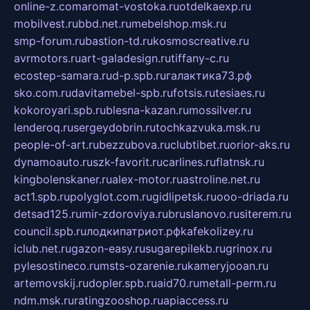
online-z.com
aromat-vostoka.ru
otdelkaexp.ru
mobilvest.ru
bbd.net.ru
mebelshop.msk.ru
smp-forum.ru
bastion-td.ru
kosmoscreative.ru
avrmotors.ru
art-galadesign.ru
tiffany-c.ru
ecostep-samara.ru
d-p.spb.ru
галактика73.рф
sko.com.ru
davitamebel-spb.ru
fotsis.ru
tesiaes.ru
kokoroyari.spb.ru
blesna-kazan.ru
mossilver.ru
lenderoq.ru
sergeydobrin.ru
tochkazvuka.msk.ru
people-of-art.ru
bezzubova.ru
clubtibet.ru
orior-aks.ru
dynamoauto.ru
szk-favorit.ru
carlines.ru
flatnsk.ru
kingbolenskaner.ru
alex-motor.ru
astroline.net.ru
act1.spb.ru
polyglot.com.ru
gidlipetsk.ru
ooo-driada.ru
detsad125.ru
mir-zdoroviya.ru
bruslanovo.ru
siterem.ru
council.spb.ru
лодкипатриот.рф
kafekolizey.ru
iclub.net.ru
gazon-easy.ru
sugarepilekb.ru
grinox.ru
pylesostineco.ru
msts-ozarenie.ru
kameryjooan.ru
artemovskij.ru
dopler.spb.ru
aid70.ru
metall-perm.ru
ndm.msk.ru
ratingzooshop.ru
apiaccess.ru