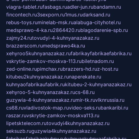
viagra-tablet.ru
fasbags.ru
adler-jun.ru
bandamn.ru
fincontech.ru
3sexporn.ru
1mus.ru
darksand.ru
rebus-toys.ru
minelab-msk.ru
alabuga-cityhotel.ru
medsprawo-4-ka.ru
2864420.ru
blagodarenie-spb.ru
zajmy24.ru
tovudyi-4-kuhnyanazakaz.ru
brazzerscom.ru
medsprawo4ka.ru
xehyroo5kuhnyanazakaz.ru
fabrikayfabrikaefabrika.ru
vskrytie-zamkov-moskva-113.ru
biletnadom.ru
zed-online.ru
pimchax.ru
brazzers-hd.ru
z-host.ru
kitubeu2kuhnyanazakaz.ru
naperekate.ru
kuhnyaofabrikaufabrik.ru
kitubeu-2-kuhnyanazakaz.ru
xehyroo-5-kuhnyanazakaz.ru
cs-68.ru
guzywia-4-kuhnyanazakaz.ru
mir-tk.ru
vlknrussia.ru
cs68.ru
vladivostok-map.ru
video-seks.ru
bankaribi.ru
raszar.ru
vskrytie-zamkov-moskva113.ru
lipetsktelecom.ru
tovudyi4kuhnyanazakaz.ru
seksuzb.ru
guzywia4kuhnyanazakaz.ru
fabrikaofabrikaokuhny.ru
kuhnyaekuhnyaafabrika.ru