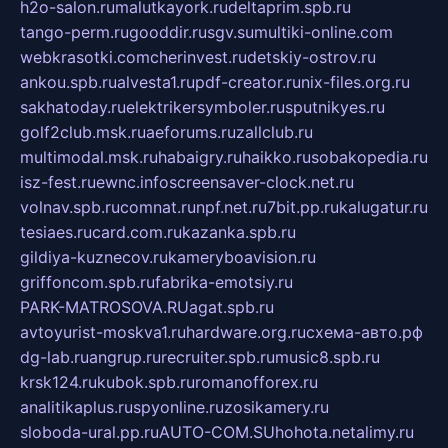
h2o-salon.ru
malutkayork.ru
deltaprim.spb.ru
tango-perm.ru
gooddir.ru
sgv.su
multiki-online.com
webkrasotki.com
cherinvest.ru
detskiy-ostrov.ru
ankou.spb.ru
alvesta1.ru
pdf-creator.ru
nix-files.org.ru
sakhatoday.ru
elektrikersymboler.ru
sputnikyes.ru
golf2club.msk.ru
aeforums.ru
zallclub.ru
multimodal.msk.ru
habaigry.ru
haikko.ru
sobakopedia.ru
isz-fest.ru
ewnc.info
screensaver-clock.net.ru
volnav.spb.ru
comnat.ru
npf.net.ru
7bit.pp.ru
kalugatur.ru
tesiaes.ru
card.com.ru
kazanka.spb.ru
gildiya-kuznecov.ru
kameryboavision.ru
griffoncom.spb.ru
fabrika-emotsiy.ru
PARK-MATROSOVA.RU
agat.spb.ru
avtoyurist-moskva1.ru
hardware.org.ru
схема-авто.рф
dg-lab.ru
angrup.ru
recruiter.spb.ru
music8.spb.ru
krsk124.ru
kubok.spb.ru
romanofforex.ru
analitikaplus.ru
spyonline.ru
zosikamery.ru
sloboda-ural.pp.ru
AUTO-COM.SU
hohota.net
alimy.ru