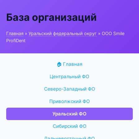
База организаций
Главная
»
Уральский федеральный округ
» ООО Smile
ProfiDent
🏠 Главная
Центральный ФО
Северо-Западный ФО
Приволжский ФО
Уральский ФО
Сибирский ФО
Дальневосточный ФО