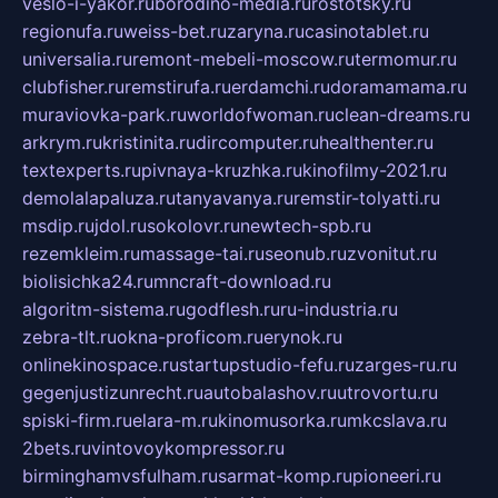
veslo-i-yakor.ru
borodino-media.ru
rostotsky.ru
regionufa.ru
weiss-bet.ru
zaryna.ru
casinotablet.ru
universalia.ru
remont-mebeli-moscow.ru
termomur.ru
clubfisher.ru
remstirufa.ru
erdamchi.ru
doramamama.ru
muraviovka-park.ru
worldofwoman.ru
clean-dreams.ru
arkrym.ru
kristinita.ru
dircomputer.ru
healthenter.ru
textexperts.ru
pivnaya-kruzhka.ru
kinofilmy-2021.ru
demolalapaluza.ru
tanyavanya.ru
remstir-tolyatti.ru
msdip.ru
jdol.ru
sokolovr.ru
newtech-spb.ru
rezemkleim.ru
massage-tai.ru
seonub.ru
zvonitut.ru
biolisichka24.ru
mncraft-download.ru
algoritm-sistema.ru
godflesh.ru
ru-industria.ru
zebra-tlt.ru
okna-proficom.ru
erynok.ru
onlinekinospace.ru
startupstudio-fefu.ru
zarges-ru.ru
gegenjustizunrecht.ru
autobalashov.ru
utrovortu.ru
spiski-firm.ru
elara-m.ru
kinomusorka.ru
mkcslava.ru
2bets.ru
vintovoykompressor.ru
birminghamvsfulham.ru
sarmat-komp.ru
pioneeri.ru