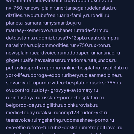
webamator.ru
ma-absolut1.ru
avtopomosch27.ru
nv-750.ru
news-plain.ru
nertansaga.ru
delanalad.ru
dizfiles.ru
youtubefree.ru
aria-family.ru
roadli.ru
planeta-samara.ru
mysmartbuy.ru
matrasy-kemerovo.ru
ashanet.ru
trade-farm.ru
dotcustoms.ru
domizbrusa9x12spb.ru
autodamp.ru
narasimha.ru
djcommodities.ru
nv750.ru
x-ton.ru
newsplain.ru
cardvoice.ru
modopaper.ru
manunae.ru
gbget.ru
alfeihavsalnassr.ru
madoma.ru
tajuncos.ru
petrovkasports.ru
porno-online-besplatno.ru
splclub.ru
york-life.ru
doroga-expo.ru
ribery.ru
cleanmedicine.ru
slovar-ivrit.ru
porno-video-besplatno.ru
seks-365.ru
ovucontrol.ru
sloty-igrovyye-avtomaty.ru
ru-industriya.ru
russkoe-porno-besplatno.ru
belgorod-day.ru
digilith.ru
pichkurovlab.ru
medic-today.ru
taksu.ru
comp123.ru
don-ykt.ru
teensvoice.ru
imgsharing.ru
domashnee-porno.ru
eva-elfie.ru
foto-tur.ru
biz-doska.ru
metropoltravel.ru