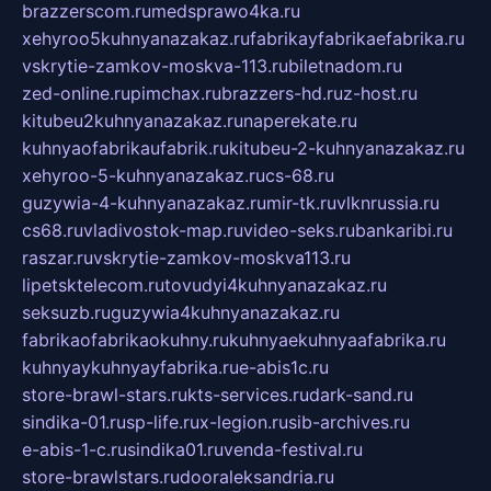
brazzerscom.ru
medsprawo4ka.ru
xehyroo5kuhnyanazakaz.ru
fabrikayfabrikaefabrika.ru
vskrytie-zamkov-moskva-113.ru
biletnadom.ru
zed-online.ru
pimchax.ru
brazzers-hd.ru
z-host.ru
kitubeu2kuhnyanazakaz.ru
naperekate.ru
kuhnyaofabrikaufabrik.ru
kitubeu-2-kuhnyanazakaz.ru
xehyroo-5-kuhnyanazakaz.ru
cs-68.ru
guzywia-4-kuhnyanazakaz.ru
mir-tk.ru
vlknrussia.ru
cs68.ru
vladivostok-map.ru
video-seks.ru
bankaribi.ru
raszar.ru
vskrytie-zamkov-moskva113.ru
lipetsktelecom.ru
tovudyi4kuhnyanazakaz.ru
seksuzb.ru
guzywia4kuhnyanazakaz.ru
fabrikaofabrikaokuhny.ru
kuhnyaekuhnyaafabrika.ru
kuhnyaykuhnyayfabrika.ru
e-abis1c.ru
store-brawl-stars.ru
kts-services.ru
dark-sand.ru
sindika-01.ru
sp-life.ru
x-legion.ru
sib-archives.ru
e-abis-1-c.ru
sindika01.ru
venda-festival.ru
store-brawlstars.ru
dooraleksandria.ru