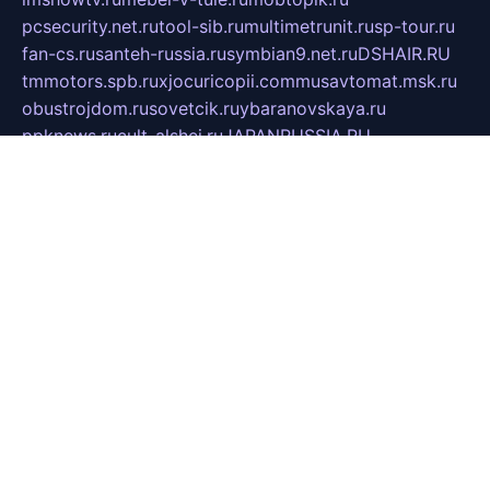
pcsecurity.net.ru
tool-sib.ru
multimetrunit.ru
sp-tour.ru
fan-cs.ru
santeh-russia.ru
symbian9.net.ru
DSHAIR.RU
tmmotors.spb.ru
xjocuricopii.com
musavtomat.msk.ru
obustrojdom.ru
sovetcik.ru
ybaranovskaya.ru
ppknews.ru
cult-alshei.ru
JAPANRUSSIA.RU
proekciyamebel.ru
imper-finans.ru
rim.org.ru
glamourai.ru
brassminus.ru
zabor-pro.ru
ftn.pp.ru
dorogoe58.ru
laimengpacker.ru
kuzova-zapchasti.ru
sageerp.ru
taxodrom.ru
dsrazvitie.ru
hardcity.net.ru
ratinghomegames.ru
topservice25.ru
gubernyan.ru
gtglasslined.ru
ii4.ru
tssport.spb.ru
andorra24.com
blackwallstreet.ru
oboimos.ru
optim-doors.com.ru
ikuch.ru
nycr.org.ru
npa21.ru
vremya-ch.spb.ru
desert000.ru
ivtorgi.ru
ifiori.ru
catalog-statei.ru
dcv.org.ru
spetsmaster174.ru
ipkameryhiseeu.ru
dum26.ru
ruspol.spb.ru
fr-opendp.ru
kam-solnyshko.ru
cheyenne-arapaho.ru
sevzapmetal.spb.ru