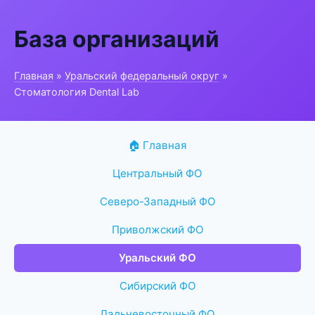
База организаций
Главная
»
Уральский федеральный округ
»
Стоматология Dental Lab
🏠 Главная
Центральный ФО
Северо-Западный ФО
Приволжский ФО
Уральский ФО
Сибирский ФО
Дальневосточный ФО