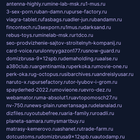
antenna-highly.ru
mine-lab-msk.ru
1-mus.ru
3-sex-porn.ru
ban-damn.ru
purse-factory.ru
viagra-tablet.ru
fasbags.ru
adler-jun.ru
bandamn.ru
fincontech.ru
3sexporn.ru
1mus.ru
darksand.ru
rebus-toys.ru
minelab-msk.ru
rtdco.ru
seo-prodvizhenie-sajtov-stroitelnyh-kompanij.ru
card-voice.ru
rulonnyygazon177.ru
snow-guard.ru
domizbrusa-9x12spb.ru
demaholding.ru
aalse.ru
a380club.ru
argentinamia.ru
perkoka.ru
movie-one.ru
perk-oka.ru
g-octopus.ru
sibarchives.ru
andreislyusar.ru
naruto-x.ru
pursefactory.ru
tor-lyubov-i-grom.ru
spayderhed-2022.ru
movieone.ru
evro-dez.ru
webamator.ru
ma-absolut1.ru
avtopomosch27.ru
nv-750.ru
news-plain.ru
nertansaga.ru
delanalad.ru
dizfiles.ru
youtubefree.ru
aria-family.ru
roadli.ru
planeta-samara.ru
mysmartbuy.ru
matrasy-kemerovo.ru
ashanet.ru
trade-farm.ru
dotcustoms.ru
domizbrusa9x12spb.ru
autodamp.ru