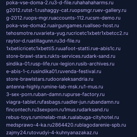
poka-vse-doma-2.ru
3-d-file.ru
hahahaharms.ru
g2012.ru
tst-1.ru
shaggy-cat.ru
opsmgr.ru
ev-gallery.ru
g-2012.ru
ops-mgr.ru
accounts-112.ru
csm-demo.ru
poka-vse-doma2.ru
airgungames.ru
allseo-host.ru
tehosmotre.ru
varieta-yug.ru
cricetc1xbetr1xbetcc2.ru
raytor-d.ru
atillagunn.ru
3d-file.ru
1xbeticricetc1xbetti5.ru
uafoot-statti.ru
e-abis1c.ru
store-brawl-stars.ru
kts-services.ru
dark-sand.ru
sindika-01.ru
sp-life.ru
x-legion.ru
sib-archives.ru
e-abis-1-c.ru
sindika01.ru
venda-festival.ru
store-brawlstars.ru
dooraleksandria.ru
antenna-highly.ru
mine-lab-msk.ru
1-mus.ru
3-sex-porn.ru
ban-damn.ru
purse-factory.ru
viagra-tablet.ru
fasbags.ru
adler-jun.ru
bandamn.ru
fincontech.ru
3sexporn.ru
1mus.ru
darksand.ru
rebus-toys.ru
minelab-msk.ru
alabuga-cityhotel.ru
medsprawo-4-ka.ru
2864420.ru
blagodarenie-spb.ru
zajmy24.ru
tovudyi-4-kuhnyanazakaz.ru