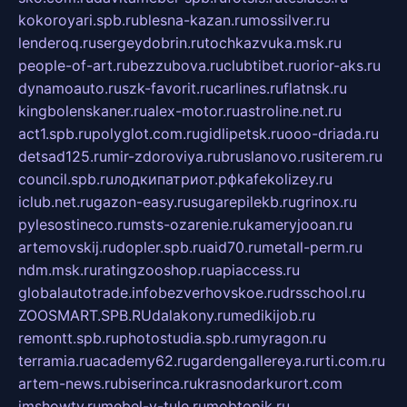
kokoroyari.spb.ru
blesna-kazan.ru
mossilver.ru
lenderoq.ru
sergeydobrin.ru
tochkazvuka.msk.ru
people-of-art.ru
bezzubova.ru
clubtibet.ru
orior-aks.ru
dynamoauto.ru
szk-favorit.ru
carlines.ru
flatnsk.ru
kingbolenskaner.ru
alex-motor.ru
astroline.net.ru
act1.spb.ru
polyglot.com.ru
gidlipetsk.ru
ooo-driada.ru
detsad125.ru
mir-zdoroviya.ru
bruslanovo.ru
siterem.ru
council.spb.ru
лодкипатриот.рф
kafekolizey.ru
iclub.net.ru
gazon-easy.ru
sugarepilekb.ru
grinox.ru
pylesostineco.ru
msts-ozarenie.ru
kameryjooan.ru
artemovskij.ru
dopler.spb.ru
aid70.ru
metall-perm.ru
ndm.msk.ru
ratingzooshop.ru
apiaccess.ru
globalautotrade.info
bezverhovskoe.ru
drsschool.ru
ZOOSMART.SPB.RU
dalakony.ru
medikijob.ru
remontt.spb.ru
photostudia.spb.ru
myragon.ru
terramia.ru
academy62.ru
gardengallereya.ru
rti.com.ru
artem-news.ru
biserinca.ru
krasnodarkurort.com
imshowtv.ru
mebel-v-tule.ru
mobtopik.ru