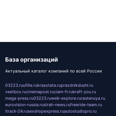
База организаций
Актуальный каталог компаний по всей России
03223.ru
ufille.ru
krasotata.ru
prazdnikdushi.ru
veetbox.ru
cinemapost.ru
ciam-fr.ru
kraft-you.ru
mega-press.ru
03223.ru
web-explore.ru
rastenuya.ru
eurovision-russia.ru
strah-news.ru
freeride-team.ru
itrack-24.ru
sexshopexpress.ru
autostudiopro.ru