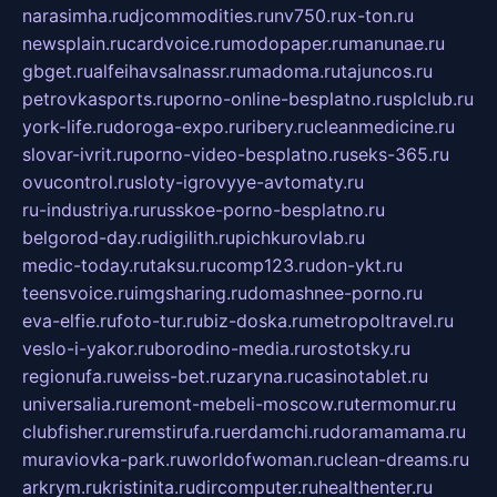
narasimha.ru
djcommodities.ru
nv750.ru
x-ton.ru
newsplain.ru
cardvoice.ru
modopaper.ru
manunae.ru
gbget.ru
alfeihavsalnassr.ru
madoma.ru
tajuncos.ru
petrovkasports.ru
porno-online-besplatno.ru
splclub.ru
york-life.ru
doroga-expo.ru
ribery.ru
cleanmedicine.ru
slovar-ivrit.ru
porno-video-besplatno.ru
seks-365.ru
ovucontrol.ru
sloty-igrovyye-avtomaty.ru
ru-industriya.ru
russkoe-porno-besplatno.ru
belgorod-day.ru
digilith.ru
pichkurovlab.ru
medic-today.ru
taksu.ru
comp123.ru
don-ykt.ru
teensvoice.ru
imgsharing.ru
domashnee-porno.ru
eva-elfie.ru
foto-tur.ru
biz-doska.ru
metropoltravel.ru
veslo-i-yakor.ru
borodino-media.ru
rostotsky.ru
regionufa.ru
weiss-bet.ru
zaryna.ru
casinotablet.ru
universalia.ru
remont-mebeli-moscow.ru
termomur.ru
clubfisher.ru
remstirufa.ru
erdamchi.ru
doramamama.ru
muraviovka-park.ru
worldofwoman.ru
clean-dreams.ru
arkrym.ru
kristinita.ru
dircomputer.ru
healthenter.ru