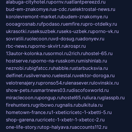
alabuga-cityhotel.ru
pornv.ru
atlantpereezd.ru
bud-em-znakomye.ru
a-cdc.ru
elektrostal-news.ru
korolevremont-market.ru
budem-znakomye.ru
oooagrosnab.ru
fpodaso.ru
emfire.ru
pro-otdelky.ru
ukrasotki.ru
seksuzbek.ru
seks-uzbek.ru
porno-vk.ru
sovratili.ru
olecoon.ru
vd-dosug.ru
adonyev.ru
rbc-news.ru
porno-skvirt.ru
krospr.ru
13autor-kolonka.ru
sormol.ru
2rich.ru
hostel-65.ru
hostserve.ru
porno-na-russkom.ru
mishinlab.ru
neznobi.ru
bigfatcc.ru
habble.ru
starbucksvia.ru
delfinet.ru
silvernano.ru
elestal.ru
vektor-doroga.ru
velotrenajery.ru
pronso54.ru
lenasever.ru
lovinskix.ru
show-pets.ru
smartnews03.ru
discofoxworld.ru
miraclecoon.ru
pongup.ru
hostel65.ru
liura.ru
glasspb.ru
firehunters.ru
gribowo.ru
gnalis.ru
bulkitula.ru
hometown-france.ru
1-xbeticricetc-1-xbetti-5.ru
shop-garena.ru
cricetc-1-xbetr-1-xbetcc-2.ru
one-life-story.ru
top-halyava.ru
accounts112.ru