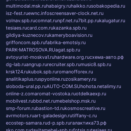
multimodal.msk.ru
habaigry.ru
haikko.ru
sobakopedia.ru
isz-fest.ru
ewnc.info
screensaver-clock.net.ru
volnav.spb.ru
comnat.ru
npf.net.ru
7bit.pp.ru
kalugatur.ru
tesiaes.ru
card.com.ru
kazanka.spb.ru
gildiya-kuznecov.ru
kameryboavision.ru
griffoncom.spb.ru
fabrika-emotsiy.ru
PARK-MATROSOVA.RU
agat.spb.ru
avtoyurist-moskva1.ru
hardware.org.ru
схема-авто.рф
dg-lab.ru
angrup.ru
recruiter.spb.ru
music8.spb.ru
krsk124.ru
kubok.spb.ru
romanofforex.ru
analitikaplus.ru
spyonline.ru
zosikamery.ru
sloboda-ural.pp.ru
AUTO-COM.SU
hohota.net
alimy.ru
online-z.com
aromat-vostoka.ru
otdelkaexp.ru
mobilvest.ru
bbd.net.ru
mebelshop.msk.ru
smp-forum.ru
bastion-td.ru
kosmoscreative.ru
avrmotors.ru
art-galadesign.ru
tiffany-c.ru
ecostep-samara.ru
d-p.spb.ru
галактика73.рф
sko.com.ru
davitamebel-spb.ru
fotsis.ru
tesiaes.ru