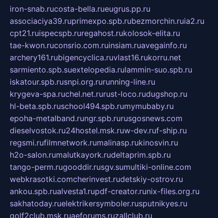
iron-snab.ru
costa-bella.ru
eugrus.pp.ru
associaciya39.ru
primexpo.spb.ru
bezmorchin.ru
ia2.ru
cpt21.ru
ispecspb.ru
regahost.ru
kolosok-elita.ru
tae-kwon.ru
consrio.com.ru
insiam.ru
avegainfo.ru
archery161.ru
bigencyclica.ru
vlast16.ru
korru.net
sarmiento.spb.su
extelopedia.ru
lammin-suo.spb.ru
iskatour.spb.ru
snpi.org.ru
running-line.ru
krygeva-spa.ru
chel.net.ru
rust-loco.ru
dugshop.ru
hl-beta.spb.ru
school494.spb.ru
mymubaby.ru
epoha-metalband.ru
ngr.spb.ru
rusgosnews.com
dieselvostok.ru
24hostel.msk.ru
w-dev.ru
f-ship.ru
regsmi.ru
filmnetwork.ru
malinasp.ru
kinosvin.ru
h2o-salon.ru
malutkayork.ru
deltaprim.spb.ru
tango-perm.ru
gooddir.ru
sgv.su
multiki-online.com
webkrasotki.com
cherinvest.ru
detskiy-ostrov.ru
ankou.spb.ru
alvesta1.ru
pdf-creator.ru
nix-files.org.ru
sakhatoday.ru
elektrikersymboler.ru
sputnikyes.ru
golf2club.msk.ru
aeforums.ru
zallclub.ru