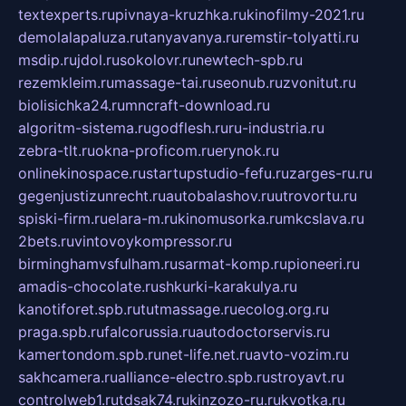
textexperts.ru
pivnaya-kruzhka.ru
kinofilmy-2021.ru
demolalapaluza.ru
tanyavanya.ru
remstir-tolyatti.ru
msdip.ru
jdol.ru
sokolovr.ru
newtech-spb.ru
rezemkleim.ru
massage-tai.ru
seonub.ru
zvonitut.ru
biolisichka24.ru
mncraft-download.ru
algoritm-sistema.ru
godflesh.ru
ru-industria.ru
zebra-tlt.ru
okna-proficom.ru
erynok.ru
onlinekinospace.ru
startupstudio-fefu.ru
zarges-ru.ru
gegenjustizunrecht.ru
autobalashov.ru
utrovortu.ru
spiski-firm.ru
elara-m.ru
kinomusorka.ru
mkcslava.ru
2bets.ru
vintovoykompressor.ru
birminghamvsfulham.ru
sarmat-komp.ru
pioneeri.ru
amadis-chocolate.ru
shkurki-karakulya.ru
kanotiforet.spb.ru
tutmassage.ru
ecolog.org.ru
praga.spb.ru
falcorussia.ru
autodoctorservis.ru
kamertondom.spb.ru
net-life.net.ru
avto-vozim.ru
sakhcamera.ru
alliance-electro.spb.ru
stroyavt.ru
controlweb1.ru
tdsak74.ru
kinzozo-ru.ru
kvotka.ru