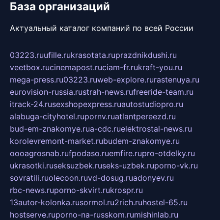
База организаций
Актуальный каталог компаний по всей России
03223.ru
ufille.ru
krasotata.ru
prazdnikdushi.ru
veetbox.ru
cinemapost.ru
ciam-fr.ru
kraft-you.ru
mega-press.ru
03223.ru
web-explore.ru
rastenuya.ru
eurovision-russia.ru
strah-news.ru
freeride-team.ru
itrack-24.ru
sexshopexpress.ru
autostudiopro.ru
alabuga-cityhotel.ru
pornv.ru
atlantpereezd.ru
bud-em-znakomye.ru
a-cdc.ru
elektrostal-news.ru
korolevremont-market.ru
budem-znakomye.ru
oooagrosnab.ru
fpodaso.ru
emfire.ru
pro-otdelky.ru
ukrasotki.ru
seksuzbek.ru
seks-uzbek.ru
porno-vk.ru
sovratili.ru
olecoon.ru
vd-dosug.ru
adonyev.ru
rbc-news.ru
porno-skvirt.ru
krospr.ru
13autor-kolonka.ru
sormol.ru
2rich.ru
hostel-65.ru
hostserve.ru
porno-na-russkom.ru
mishinlab.ru