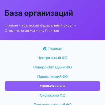
База организаций
Главная
»
Уральский федеральный округ
»
Стоматология Harmony Premium
🏠 Главная
Центральный ФО
Северо-Западный ФО
Приволжский ФО
Уральский ФО
Сибирский ФО
Дальневосточный ФО