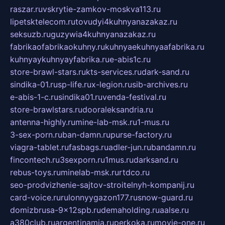
raszar.ru
vskrytie-zamkov-moskva113.ru
lipetsktelecom.ru
tovudyi4kuhnyanazakaz.ru
seksuzb.ru
guzywia4kuhnyanazakaz.ru
fabrikaofabrikaokuhny.ru
kuhnyaekuhnyaafabrika.ru
kuhnyaykuhnyayfabrika.ru
e-abis1c.ru
store-brawl-stars.ru
kts-services.ru
dark-sand.ru
sindika-01.ru
sp-life.ru
x-legion.ru
sib-archives.ru
e-abis-1-c.ru
sindika01.ru
venda-festival.ru
store-brawlstars.ru
dooraleksandria.ru
antenna-highly.ru
mine-lab-msk.ru
1-mus.ru
3-sex-porn.ru
ban-damn.ru
purse-factory.ru
viagra-tablet.ru
fasbags.ru
adler-jun.ru
bandamn.ru
fincontech.ru
3sexporn.ru
1mus.ru
darksand.ru
rebus-toys.ru
minelab-msk.ru
rtdco.ru
seo-prodvizhenie-sajtov-stroitelnyh-kompanij.ru
card-voice.ru
rulonnyygazon177.ru
snow-guard.ru
domizbrusa-9x12spb.ru
demaholding.ru
aalse.ru
a380club.ru
argentinamia.ru
perkoka.ru
movie-one.ru