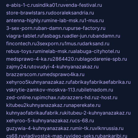
e-abis-1-c.ru
sindika01.ru
venda-festival.ru
store-brawlstars.ru
dooraleksandria.ru
antenna-highly.ru
mine-lab-msk.ru
1-mus.ru
3-sex-porn.ru
ban-damn.ru
purse-factory.ru
viagra-tablet.ru
fasbags.ru
adler-jun.ru
bandamn.ru
fincontech.ru
3sexporn.ru
1mus.ru
darksand.ru
rebus-toys.ru
minelab-msk.ru
alabuga-cityhotel.ru
medsprawo-4-ka.ru
2864420.ru
blagodarenie-spb.ru
zajmy24.ru
tovudyi-4-kuhnyanazakaz.ru
brazzerscom.ru
medsprawo4ka.ru
xehyroo5kuhnyanazakaz.ru
fabrikayfabrikaefabrika.ru
vskrytie-zamkov-moskva-113.ru
biletnadom.ru
zed-online.ru
pimchax.ru
brazzers-hd.ru
z-host.ru
kitubeu2kuhnyanazakaz.ru
naperekate.ru
kuhnyaofabrikaufabrik.ru
kitubeu-2-kuhnyanazakaz.ru
xehyroo-5-kuhnyanazakaz.ru
cs-68.ru
guzywia-4-kuhnyanazakaz.ru
mir-tk.ru
vlknrussia.ru
cs68.ru
vladivostok-map.ru
video-seks.ru
bankaribi.ru