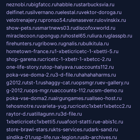
neznobi.ru
bigfatcc.ru
habble.ru
starbucksvia.ru
delfinet.ru
silvernano.ru
elestal.ru
vektor-doroga.ru
velotrenajery.ru
pronso54.ru
lenasever.ru
lovinskix.ru
show-pets.ru
smartnews03.ru
discofoxworld.ru
miraclecoon.ru
pongup.ru
hostel65.ru
liura.ru
glasspb.ru
firehunters.ru
gribowo.ru
gnalis.ru
bulkitula.ru
hometown-france.ru
1-xbeticricetc-1-xbetti-5.ru
shop-garena.ru
cricetc-1-xbetr-1-xbetcc-2.ru
one-life-story.ru
top-halyava.ru
accounts112.ru
poka-vse-doma-2.ru
3-d-file.ru
hahahaharms.ru
g2012.ru
tst-1.ru
shaggy-cat.ru
opsmgr.ru
ev-gallery.ru
g-2012.ru
ops-mgr.ru
accounts-112.ru
csm-demo.ru
poka-vse-doma2.ru
airgungames.ru
allseo-host.ru
tehosmotre.ru
varieta-yug.ru
cricetc1xbetr1xbetcc2.ru
raytor-d.ru
atillagunn.ru
3d-file.ru
1xbeticricetc1xbetti5.ru
uafoot-statti.ru
e-abis1c.ru
store-brawl-stars.ru
kts-services.ru
dark-sand.ru
sindika-01.ru
sp-life.ru
x-legion.ru
sib-archives.ru