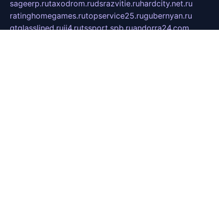
sageerp.ru
taxodrom.ru
dsrazvitie.ru
hardcity.net.ru
ratinghomegames.ru
topservice25.ru
gubernyan.ru
gtglasslined.ru
ii4.ru
tssport.spb.ru
andorra24.com
blackwallstreet.ru
oboimos.ru
optim-doors.com.ru
ikuch.ru
nycr.org.ru
npa21.ru
vremya-ch.spb.ru
desert000.ru
ivtorgi.ru
ifiori.ru
catalog-statei.ru
dcv.org.ru
spetsmaster174.ru
ipkameryhiseeu.ru
dum26.ru
ruspol.spb.ru
fr-opendp.ru
kam-solnyshko.ru
cheyenne-arapaho.ru
sevzapmetal.spb.ru
ted-lapidus.spb.ru
parasite-eliminator.ru
sigma-complete.ru
modernworld.ru
dama-moda.ru
eholot-group.ru
sk-nvkz.ru
DRONGOLD.RU
democratia2.ru
i-farmer.ru
mass-sport.org
jablonex.spb.ru
bookmess.ru
linkword.ru
refineua.com.ru
cs-spec.net.ru
altay-mebel.ru
DNK-THEATRE.RU
mechaniks.spb.ru
ipcamtechage.ru
skosta.ru
a-sun.ru
stroy-ldsp.ru
snowlands.org.ru
childrensshoes.ru
mrlizzy.ru
mebelsofiakrd.ru