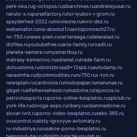
perk-oka.ru
g-octopus.ru
sibarchives.ru
andreislyusar.ru
naruto-x.ru
pursefactory.ru
tor-lyubov-i-grom.ru
spayderhed-2022.ru
movieone.ru
evro-dez.ru
webamator.ru
ma-absolut1.ru
avtopomosch27.ru
nv-750.ru
news-plain.ru
nertansaga.ru
delanalad.ru
dizfiles.ru
youtubefree.ru
aria-family.ru
roadli.ru
planeta-samara.ru
mysmartbuy.ru
matrasy-kemerovo.ru
ashanet.ru
trade-farm.ru
dotcustoms.ru
domizbrusa9x12spb.ru
autodamp.ru
narasimha.ru
djcommodities.ru
nv750.ru
x-ton.ru
newsplain.ru
cardvoice.ru
modopaper.ru
manunae.ru
gbget.ru
alfeihavsalnassr.ru
madoma.ru
tajuncos.ru
petrovkasports.ru
porno-online-besplatno.ru
splclub.ru
york-life.ru
doroga-expo.ru
ribery.ru
cleanmedicine.ru
slovar-ivrit.ru
porno-video-besplatno.ru
seks-365.ru
ovucontrol.ru
sloty-igrovyye-avtomaty.ru
ru-industriya.ru
russkoe-porno-besplatno.ru
belgorod-day.ru
digilith.ru
pichkurovlab.ru