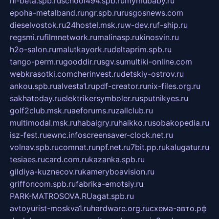
hl-beta.spb.ru
school494.spb.ru
mymubaby.ru
epoha-metalband.ru
ngr.spb.ru
rusgosnews.com
dieselvostok.ru
24hostel.msk.ru
w-dev.ru
f-ship.ru
regsmi.ru
filmnetwork.ru
malinasp.ru
kinosvin.ru
h2o-salon.ru
malutkayork.ru
deltaprim.spb.ru
tango-perm.ru
gooddir.ru
sgv.su
multiki-online.com
webkrasotki.com
cherinvest.ru
detskiy-ostrov.ru
ankou.spb.ru
alvesta1.ru
pdf-creator.ru
nix-files.org.ru
sakhatoday.ru
elektrikersymboler.ru
sputnikyes.ru
golf2club.msk.ru
aeforums.ru
zallclub.ru
multimodal.msk.ru
habaigry.ru
haikko.ru
sobakopedia.ru
isz-fest.ru
ewnc.info
screensaver-clock.net.ru
volnav.spb.ru
comnat.ru
npf.net.ru
7bit.pp.ru
kalugatur.ru
tesiaes.ru
card.com.ru
kazanka.spb.ru
gildiya-kuznecov.ru
kameryboavision.ru
griffoncom.spb.ru
fabrika-emotsiy.ru
PARK-MATROSOVA.RU
agat.spb.ru
avtoyurist-moskva1.ru
hardware.org.ru
схема-авто.рф