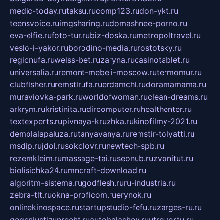
medic-today.ru
taksu.ru
comp123.ru
don-ykt.ru
teensvoice.ru
imgsharing.ru
domashnee-porno.ru
eva-elfie.ru
foto-tur.ru
biz-doska.ru
metropoltravel.ru
veslo-i-yakor.ru
borodino-media.ru
rostotsky.ru
regionufa.ru
weiss-bet.ru
zaryna.ru
casinotablet.ru
universalia.ru
remont-mebeli-moscow.ru
termomur.ru
clubfisher.ru
remstirufa.ru
erdamchi.ru
doramamama.ru
muraviovka-park.ru
worldofwoman.ru
clean-dreams.ru
arkrym.ru
kristinita.ru
dircomputer.ru
healthenter.ru
textexperts.ru
pivnaya-kruzhka.ru
kinofilmy-2021.ru
demolalapaluza.ru
tanyavanya.ru
remstir-tolyatti.ru
msdip.ru
jdol.ru
sokolovr.ru
newtech-spb.ru
rezemkleim.ru
massage-tai.ru
seonub.ru
zvonitut.ru
biolisichka24.ru
mncraft-download.ru
algoritm-sistema.ru
godflesh.ru
ru-industria.ru
zebra-tlt.ru
okna-proficom.ru
erynok.ru
onlinekinospace.ru
startupstudio-fefu.ru
zarges-ru.ru
gegenjustizunrecht.ru
autobalashov.ru
utrovortu.ru