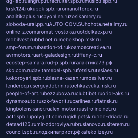
dg-lab.ru
angrup.ru
recruiter.spb.ru
music8.spb.ru
krsk124.ru
kubok.spb.ru
romanofforex.ru
analitikaplus.ru
spyonline.ru
zosikamery.ru
sloboda-ural.pp.ru
AUTO-COM.SU
hohota.net
alimy.ru
online-z.com
aromat-vostoka.ru
otdelkaexp.ru
mobilvest.ru
bbd.net.ru
mebelshop.msk.ru
smp-forum.ru
bastion-td.ru
kosmoscreative.ru
avrmotors.ru
art-galadesign.ru
tiffany-c.ru
ecostep-samara.ru
d-p.spb.ru
галактика73.рф
sko.com.ru
davitamebel-spb.ru
fotsis.ru
tesiaes.ru
kokoroyari.spb.ru
blesna-kazan.ru
mossilver.ru
lenderoq.ru
sergeydobrin.ru
tochkazvuka.msk.ru
people-of-art.ru
bezzubova.ru
clubtibet.ru
orior-aks.ru
dynamoauto.ru
szk-favorit.ru
carlines.ru
flatnsk.ru
kingbolenskaner.ru
alex-motor.ru
astroline.net.ru
act1.spb.ru
polyglot.com.ru
gidlipetsk.ru
ooo-driada.ru
detsad125.ru
mir-zdoroviya.ru
bruslanovo.ru
siterem.ru
council.spb.ru
лодкипатриот.рф
kafekolizey.ru