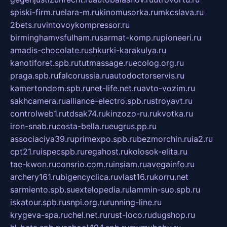
spiski-firm.ru
elara-m.ru
kinomusorka.ru
mkcslava.ru
2bets.ru
vintovoykompressor.ru
birminghamvsfulham.ru
sarmat-komp.ru
pioneeri.ru
amadis-chocolate.ru
shkurki-karakulya.ru
kanotiforet.spb.ru
tutmassage.ru
ecolog.org.ru
praga.spb.ru
falcorussia.ru
autodoctorservis.ru
kamertondom.spb.ru
net-life.net.ru
avto-vozim.ru
sakhcamera.ru
alliance-electro.spb.ru
stroyavt.ru
controlweb1.ru
tdsak74.ru
kinzozo-ru.ru
kvotka.ru
iron-snab.ru
costa-bella.ru
eugrus.pp.ru
associaciya39.ru
primexpo.spb.ru
bezmorchin.ru
ia2.ru
cpt21.ru
ispecspb.ru
regahost.ru
kolosok-elita.ru
tae-kwon.ru
consrio.com.ru
insiam.ru
avegainfo.ru
archery161.ru
bigencyclica.ru
vlast16.ru
korru.net
sarmiento.spb.su
extelopedia.ru
lammin-suo.spb.ru
iskatour.spb.ru
snpi.org.ru
running-line.ru
krygeva-spa.ru
chel.net.ru
rust-loco.ru
dugshop.ru