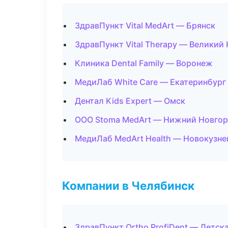
ЗдравПункт Vital MedArt — Брянск
ЗдравПункт Vital Therapy — Великий
Клиника Dental Family — Воронеж
МедиЛаб White Care — Екатеринбург
Дентал Kids Expert — Омск
ООО Stoma MedArt — Нижний Новго
МедиЛаб MedArt Health — Новокузне
Компании в Челябинск
ЗдравПункт Ortho ProfiDent — Детск