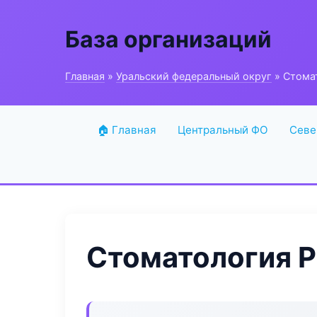
База организаций
Главная
»
Уральский федеральный округ
» Стомат
🏠 Главная
Центральный ФО
Севе
Стоматология P