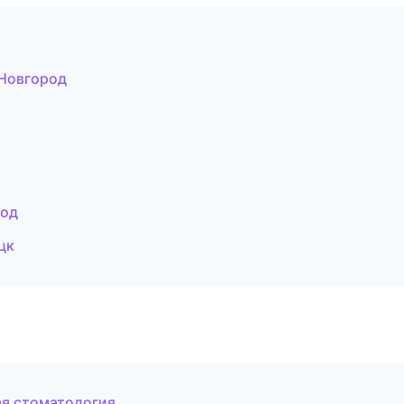
 Новгород
род
цк
ая стоматология