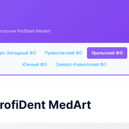
ология ProfiDent MedArt
ро-Западный ФО
Приволжский ФО
Уральский ФО
Южный ФО
Северо-Кавказский ФО
rofiDent MedArt