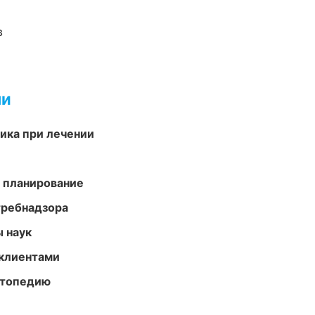
в
ми
тика при лечении
 планирование
требнадзора
ы наук
 клиентами
ортопедию