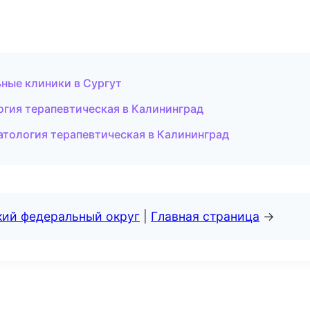
ные клиники в Сургут
огия терапевтическая в Калининград
матология терапевтическая в Калининград
кий федеральный округ
|
Главная страница
→