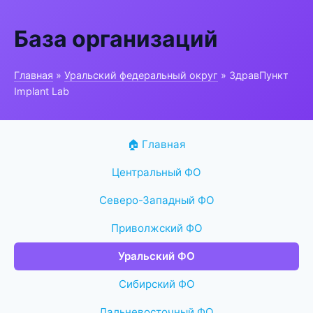
База организаций
Главная
»
Уральский федеральный округ
» ЗдравПункт
Implant Lab
🏠 Главная
Центральный ФО
Северо-Западный ФО
Приволжский ФО
Уральский ФО
Сибирский ФО
Дальневосточный ФО