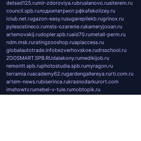
detsad125.ru
mir-zdoroviya.ru
bruslanovo.ru
siterem.ru
council.spb.ru
лодкипатриот.рф
kafekolizey.ru
iclub.net.ru
gazon-easy.ru
sugarepilekb.ru
grinox.ru
pylesostineco.ru
msts-ozarenie.ru
kameryjooan.ru
artemovskij.ru
dopler.spb.ru
aid70.ru
metall-perm.ru
ndm.msk.ru
ratingzooshop.ru
apiaccess.ru
globalautotrade.info
bezverhovskoe.ru
drsschool.ru
ZOOSMART.SPB.RU
dalakony.ru
medikijob.ru
remontt.spb.ru
photostudia.spb.ru
myragon.ru
terramia.ru
academy62.ru
gardengallereya.ru
rti.com.ru
artem-news.ru
biserinca.ru
krasnodarkurort.com
imshowtv.ru
mebel-v-tule.ru
mobtopik.ru
pcsecurity.net.ru
tool-sib.ru
multimetrunit.ru
sp-tour.ru
fan-cs.ru
santeh-russia.ru
symbian9.net.ru
DSHAIR.RU
tmmotors.spb.ru
xjocuricopii.com
musavtomat.msk.ru
obustrojdom.ru
sovetcik.ru
ybaranovskaya.ru
ppknews.ru
cult-alshei.ru
JAPANRUSSIA.RU
proekciyamebel.ru
imper-finans.ru
rim.org.ru