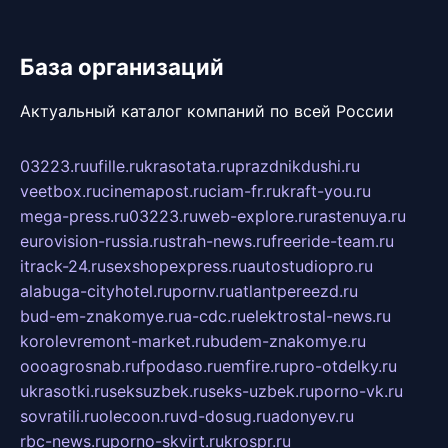
База организаций
Актуальный каталог компаний по всей России
03223.ru
ufille.ru
krasotata.ru
prazdnikdushi.ru
veetbox.ru
cinemapost.ru
ciam-fr.ru
kraft-you.ru
mega-press.ru
03223.ru
web-explore.ru
rastenuya.ru
eurovision-russia.ru
strah-news.ru
freeride-team.ru
itrack-24.ru
sexshopexpress.ru
autostudiopro.ru
alabuga-cityhotel.ru
pornv.ru
atlantpereezd.ru
bud-em-znakomye.ru
a-cdc.ru
elektrostal-news.ru
korolevremont-market.ru
budem-znakomye.ru
oooagrosnab.ru
fpodaso.ru
emfire.ru
pro-otdelky.ru
ukrasotki.ru
seksuzbek.ru
seks-uzbek.ru
porno-vk.ru
sovratili.ru
olecoon.ru
vd-dosug.ru
adonyev.ru
rbc-news.ru
porno-skvirt.ru
krospr.ru