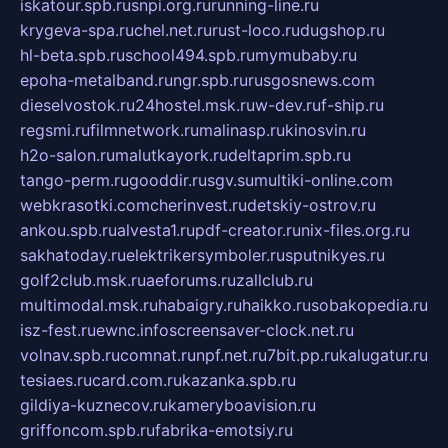
iskatour.spb.ru
snpi.org.ru
running-line.ru
krygeva-spa.ru
chel.net.ru
rust-loco.ru
dugshop.ru
hl-beta.spb.ru
school494.spb.ru
mymubaby.ru
epoha-metalband.ru
ngr.spb.ru
rusgosnews.com
dieselvostok.ru
24hostel.msk.ru
w-dev.ru
f-ship.ru
regsmi.ru
filmnetwork.ru
malinasp.ru
kinosvin.ru
h2o-salon.ru
malutkayork.ru
deltaprim.spb.ru
tango-perm.ru
gooddir.ru
sgv.su
multiki-online.com
webkrasotki.com
cherinvest.ru
detskiy-ostrov.ru
ankou.spb.ru
alvesta1.ru
pdf-creator.ru
nix-files.org.ru
sakhatoday.ru
elektrikersymboler.ru
sputnikyes.ru
golf2club.msk.ru
aeforums.ru
zallclub.ru
multimodal.msk.ru
habaigry.ru
haikko.ru
sobakopedia.ru
isz-fest.ru
ewnc.info
screensaver-clock.net.ru
volnav.spb.ru
comnat.ru
npf.net.ru
7bit.pp.ru
kalugatur.ru
tesiaes.ru
card.com.ru
kazanka.spb.ru
gildiya-kuznecov.ru
kameryboavision.ru
griffoncom.spb.ru
fabrika-emotsiy.ru