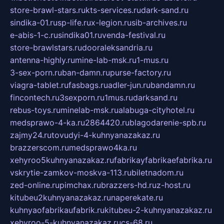
store-brawl-stars.ru
kts-services.ru
dark-sand.ru
sindika-01.ru
sp-life.ru
x-legion.ru
sib-archives.ru
e-abis-1-c.ru
sindika01.ru
venda-festival.ru
store-brawlstars.ru
dooraleksandria.ru
antenna-highly.ru
mine-lab-msk.ru
1-mus.ru
3-sex-porn.ru
ban-damn.ru
purse-factory.ru
viagra-tablet.ru
fasbags.ru
adler-jun.ru
bandamn.ru
fincontech.ru
3sexporn.ru
1mus.ru
darksand.ru
rebus-toys.ru
minelab-msk.ru
alabuga-cityhotel.ru
medsprawo-4-ka.ru
2864420.ru
blagodarenie-spb.ru
zajmy24.ru
tovudyi-4-kuhnyanazakaz.ru
brazzerscom.ru
medsprawo4ka.ru
xehyroo5kuhnyanazakaz.ru
fabrikayfabrikaefabrika.ru
vskrytie-zamkov-moskva-113.ru
biletnadom.ru
zed-online.ru
pimchax.ru
brazzers-hd.ru
z-host.ru
kitubeu2kuhnyanazakaz.ru
naperekate.ru
kuhnyaofabrikaufabrik.ru
kitubeu-2-kuhnyanazakaz.ru
xehyroo-5-kuhnyanazakaz.ru
cs-68.ru