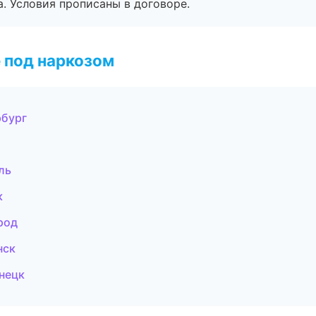
. Условия прописаны в договоре.
 под наркозом
рбург
ль
к
род
нск
нецк