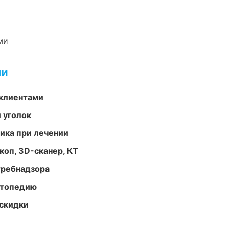
ми
ми
 клиентами
 уголок
тика при лечении
оп, 3D-сканер, КТ
требнадзора
ортопедию
скидки