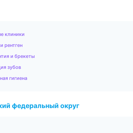
ые клиники
и рентген
нтия и брекеты
ция зубов
ная гигиена
ский федеральный округ