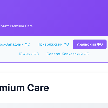
ункт Premium Care
ро-Западный ФО
Приволжский ФО
Уральский ФО
Южный ФО
Северо-Кавказский ФО
mium Care