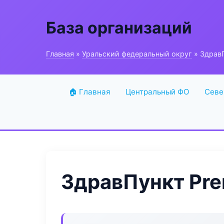
База организаций
Главная
»
Уральский федеральный округ
» ЗдравП
🏠 Главная
Центральный ФО
Севе
ЗдравПункт Pre