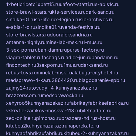
1xbeticricetc1xbetti5.ru
uafoot-statti.ru
e-abis1c.ru
store-brawl-stars.ru
kts-services.ru
dark-sand.ru
sindika-01.ru
sp-life.ru
x-legion.ru
sib-archives.ru
e-abis-1-c.ru
sindika01.ru
venda-festival.ru
store-brawlstars.ru
dooraleksandria.ru
antenna-highly.ru
mine-lab-msk.ru
1-mus.ru
3-sex-porn.ru
ban-damn.ru
purse-factory.ru
viagra-tablet.ru
fasbags.ru
adler-jun.ru
bandamn.ru
fincontech.ru
3sexporn.ru
1mus.ru
darksand.ru
rebus-toys.ru
minelab-msk.ru
alabuga-cityhotel.ru
medsprawo-4-ka.ru
2864420.ru
blagodarenie-spb.ru
zajmy24.ru
tovudyi-4-kuhnyanazakaz.ru
brazzerscom.ru
medsprawo4ka.ru
xehyroo5kuhnyanazakaz.ru
fabrikayfabrikaefabrika.ru
vskrytie-zamkov-moskva-113.ru
biletnadom.ru
zed-online.ru
pimchax.ru
brazzers-hd.ru
z-host.ru
kitubeu2kuhnyanazakaz.ru
naperekate.ru
kuhnyaofabrikaufabrik.ru
kitubeu-2-kuhnyanazakaz.ru