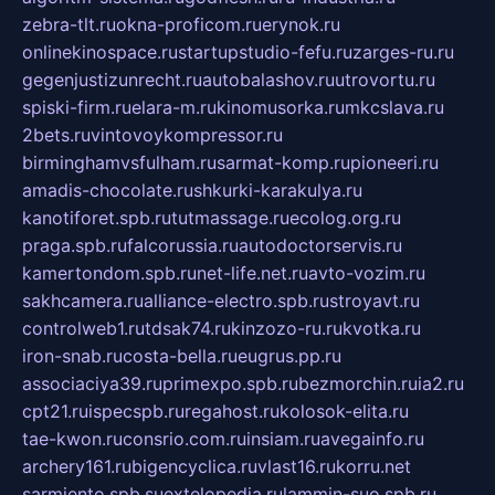
zebra-tlt.ru
okna-proficom.ru
erynok.ru
onlinekinospace.ru
startupstudio-fefu.ru
zarges-ru.ru
gegenjustizunrecht.ru
autobalashov.ru
utrovortu.ru
spiski-firm.ru
elara-m.ru
kinomusorka.ru
mkcslava.ru
2bets.ru
vintovoykompressor.ru
birminghamvsfulham.ru
sarmat-komp.ru
pioneeri.ru
amadis-chocolate.ru
shkurki-karakulya.ru
kanotiforet.spb.ru
tutmassage.ru
ecolog.org.ru
praga.spb.ru
falcorussia.ru
autodoctorservis.ru
kamertondom.spb.ru
net-life.net.ru
avto-vozim.ru
sakhcamera.ru
alliance-electro.spb.ru
stroyavt.ru
controlweb1.ru
tdsak74.ru
kinzozo-ru.ru
kvotka.ru
iron-snab.ru
costa-bella.ru
eugrus.pp.ru
associaciya39.ru
primexpo.spb.ru
bezmorchin.ru
ia2.ru
cpt21.ru
ispecspb.ru
regahost.ru
kolosok-elita.ru
tae-kwon.ru
consrio.com.ru
insiam.ru
avegainfo.ru
archery161.ru
bigencyclica.ru
vlast16.ru
korru.net
sarmiento.spb.su
extelopedia.ru
lammin-suo.spb.ru