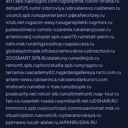
act1.spb.ru
polyglot.com.ru
gidlipetsk.ru
ooo-driada.ru
detsad125.ru
mir-zdoroviya.ru
bruslanovo.ru
siterem.ru
council.spb.ru
лодкипатриот.рф
kafekolizey.ru
iclub.net.ru
gazon-easy.ru
sugarepilekb.ru
grinox.ru
pylesostineco.ru
msts-ozarenie.ru
kameryjooan.ru
artemovskij.ru
dopler.spb.ru
aid70.ru
metall-perm.ru
ndm.msk.ru
ratingzooshop.ru
apiaccess.ru
globalautotrade.info
bezverhovskoe.ru
drsschool.ru
ZOOSMART.SPB.RU
dalakony.ru
medikijob.ru
remontt.spb.ru
photostudia.spb.ru
myragon.ru
terramia.ru
academy62.ru
gardengallereya.ru
rti.com.ru
artem-news.ru
biserinca.ru
krasnodarkurort.com
imshowtv.ru
mebel-v-tule.ru
mobtopik.ru
pcsecurity.net.ru
tool-sib.ru
multimetrunit.ru
sp-tour.ru
fan-cs.ru
santeh-russia.ru
symbian9.net.ru
DSHAIR.RU
tmmotors.spb.ru
xjocuricopii.com
musavtomat.msk.ru
obustrojdom.ru
sovetcik.ru
ybaranovskaya.ru
ppknews.ru
cult-alshei.ru
JAPANRUSSIA.RU