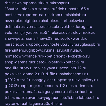
rbc-news.ru
porno-skvirt.ru
krospr.ru
13autor-kolonka.ru
sormol.ru
2rich.ru
hostel-65.ru
hostserve.ru
porno-na-russkom.ru
mishinlab.ru
neznobi.ru
bigfatcc.ru
habble.ru
starbucksvia.ru
delfinet.ru
silvernano.ru
elestal.ru
vektor-doroga.ru
velotrenajery.ru
pronso54.ru
lenasever.ru
lovinskix.ru
show-pets.ru
smartnews03.ru
discofoxworld.ru
miraclecoon.ru
pongup.ru
hostel65.ru
liura.ru
glasspb.ru
firehunters.ru
gribowo.ru
gnalis.ru
bulkitula.ru
hometown-france.ru
1-xbeticricetc-1-xbetti-5.ru
shop-garena.ru
cricetc-1-xbetr-1-xbetcc-2.ru
one-life-story.ru
top-halyava.ru
accounts112.ru
poka-vse-doma-2.ru
3-d-file.ru
hahahaharms.ru
g2012.ru
tst-1.ru
shaggy-cat.ru
opsmgr.ru
ev-gallery.ru
g-2012.ru
ops-mgr.ru
accounts-112.ru
csm-demo.ru
poka-vse-doma2.ru
airgungames.ru
allseo-host.ru
tehosmotre.ru
varieta-yug.ru
cricetc1xbetr1xbetcc2.ru
raytor-d.ru
atillagunn.ru
3d-file.ru