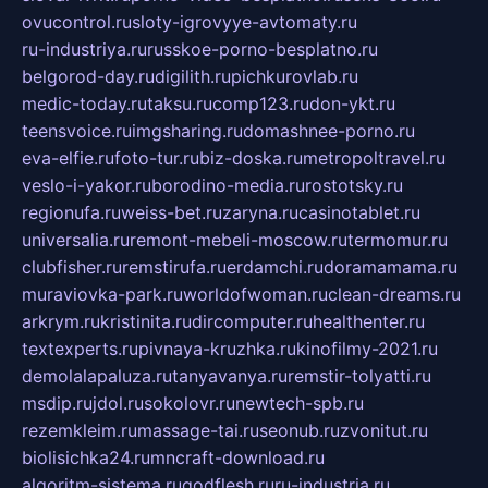
ovucontrol.ru
sloty-igrovyye-avtomaty.ru
ru-industriya.ru
russkoe-porno-besplatno.ru
belgorod-day.ru
digilith.ru
pichkurovlab.ru
medic-today.ru
taksu.ru
comp123.ru
don-ykt.ru
teensvoice.ru
imgsharing.ru
domashnee-porno.ru
eva-elfie.ru
foto-tur.ru
biz-doska.ru
metropoltravel.ru
veslo-i-yakor.ru
borodino-media.ru
rostotsky.ru
regionufa.ru
weiss-bet.ru
zaryna.ru
casinotablet.ru
universalia.ru
remont-mebeli-moscow.ru
termomur.ru
clubfisher.ru
remstirufa.ru
erdamchi.ru
doramamama.ru
muraviovka-park.ru
worldofwoman.ru
clean-dreams.ru
arkrym.ru
kristinita.ru
dircomputer.ru
healthenter.ru
textexperts.ru
pivnaya-kruzhka.ru
kinofilmy-2021.ru
demolalapaluza.ru
tanyavanya.ru
remstir-tolyatti.ru
msdip.ru
jdol.ru
sokolovr.ru
newtech-spb.ru
rezemkleim.ru
massage-tai.ru
seonub.ru
zvonitut.ru
biolisichka24.ru
mncraft-download.ru
algoritm-sistema.ru
godflesh.ru
ru-industria.ru