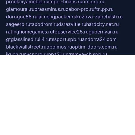
proekciyamebel.ru
imper-finans.ru
rim.org.ru
glamourai.ru
brassminus.ru
zabor-pro.ru
ftn.pp.ru
dorogoe58.ru
laimengpacker.ru
kuzova-zapchasti.ru
sageerp.ru
taxodrom.ru
dsrazvitie.ru
hardcity.net.ru
ratinghomegames.ru
topservice25.ru
gubernyan.ru
gtglasslined.ru
ii4.ru
tssport.spb.ru
andorra24.com
blackwallstreet.ru
oboimos.ru
optim-doors.com.ru
ikuch.ru
nycr.org.ru
npa21.ru
vremya-ch.spb.ru
desert000.ru
ivtorgi.ru
ifiori.ru
catalog-statei.ru
dcv.org.ru
spetsmaster174.ru
ipkameryhiseeu.ru
dum26.ru
ruspol.spb.ru
fr-opendp.ru
kam-solnyshko.ru
cheyenne-arapaho.ru
sevzapmetal.spb.ru
ted-lapidus.spb.ru
parasite-eliminator.ru
sigma-complete.ru
modernworld.ru
dama-moda.ru
eholot-group.ru
sk-nvkz.ru
DRONGOLD.RU
democratia2.ru
i-farmer.ru
mass-sport.org
jablonex.spb.ru
bookmess.ru
linkword.ru
refineua.com.ru
cs-spec.net.ru
altay-mebel.ru