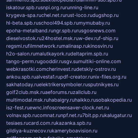
iskatour.spb.ru
snpi.org.ru
running-line.ru
krygeva-spa.ru
chel.net.ru
rust-loco.ru
dugshop.ru
hl-beta.spb.ru
school494.spb.ru
mymubaby.ru
epoha-metalband.ru
ngr.spb.ru
rusgosnews.com
dieselvostok.ru
24hostel.msk.ru
w-dev.ru
f-ship.ru
regsmi.ru
filmnetwork.ru
malinasp.ru
kinosvin.ru
h2o-salon.ru
malutkayork.ru
deltaprim.spb.ru
tango-perm.ru
gooddir.ru
sgv.su
multiki-online.com
webkrasotki.com
cherinvest.ru
detskiy-ostrov.ru
ankou.spb.ru
alvesta1.ru
pdf-creator.ru
nix-files.org.ru
sakhatoday.ru
elektrikersymboler.ru
sputnikyes.ru
golf2club.msk.ru
aeforums.ru
zallclub.ru
multimodal.msk.ru
habaigry.ru
haikko.ru
sobakopedia.ru
isz-fest.ru
ewnc.info
screensaver-clock.net.ru
volnav.spb.ru
comnat.ru
npf.net.ru
7bit.pp.ru
kalugatur.ru
tesiaes.ru
card.com.ru
kazanka.spb.ru
gildiya-kuznecov.ru
kameryboavision.ru