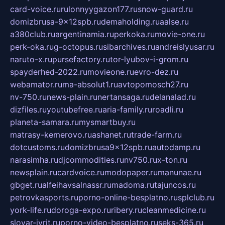
card-voice.ru
rulonnyygazon177.ru
snow-guard.ru
domizbrusa-9x12spb.ru
demaholding.ru
aalse.ru
a380club.ru
argentinamia.ru
perkoka.ru
movie-one.ru
perk-oka.ru
g-octopus.ru
sibarchives.ru
andreislyusar.ru
naruto-x.ru
pursefactory.ru
tor-lyubov-i-grom.ru
spayderhed-2022.ru
movieone.ru
evro-dez.ru
webamator.ru
ma-absolut1.ru
avtopomosch27.ru
nv-750.ru
news-plain.ru
nertansaga.ru
delanalad.ru
dizfiles.ru
youtubefree.ru
aria-family.ru
roadli.ru
planeta-samara.ru
mysmartbuy.ru
matrasy-kemerovo.ru
ashanet.ru
trade-farm.ru
dotcustoms.ru
domizbrusa9x12spb.ru
autodamp.ru
narasimha.ru
djcommodities.ru
nv750.ru
x-ton.ru
newsplain.ru
cardvoice.ru
modopaper.ru
manunae.ru
gbget.ru
alfeihavsalnassr.ru
madoma.ru
tajuncos.ru
petrovkasports.ru
porno-online-besplatno.ru
splclub.ru
york-life.ru
doroga-expo.ru
ribery.ru
cleanmedicine.ru
slovar-ivrit.ru
porno-video-besplatno.ru
seks-365.ru