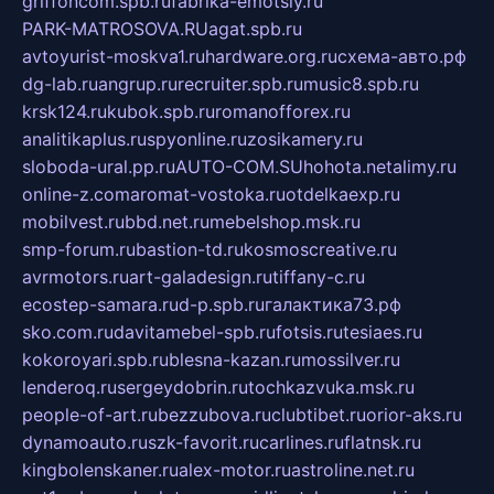
griffoncom.spb.ru
fabrika-emotsiy.ru
PARK-MATROSOVA.RU
agat.spb.ru
avtoyurist-moskva1.ru
hardware.org.ru
схема-авто.рф
dg-lab.ru
angrup.ru
recruiter.spb.ru
music8.spb.ru
krsk124.ru
kubok.spb.ru
romanofforex.ru
analitikaplus.ru
spyonline.ru
zosikamery.ru
sloboda-ural.pp.ru
AUTO-COM.SU
hohota.net
alimy.ru
online-z.com
aromat-vostoka.ru
otdelkaexp.ru
mobilvest.ru
bbd.net.ru
mebelshop.msk.ru
smp-forum.ru
bastion-td.ru
kosmoscreative.ru
avrmotors.ru
art-galadesign.ru
tiffany-c.ru
ecostep-samara.ru
d-p.spb.ru
галактика73.рф
sko.com.ru
davitamebel-spb.ru
fotsis.ru
tesiaes.ru
kokoroyari.spb.ru
blesna-kazan.ru
mossilver.ru
lenderoq.ru
sergeydobrin.ru
tochkazvuka.msk.ru
people-of-art.ru
bezzubova.ru
clubtibet.ru
orior-aks.ru
dynamoauto.ru
szk-favorit.ru
carlines.ru
flatnsk.ru
kingbolenskaner.ru
alex-motor.ru
astroline.net.ru