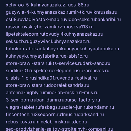
xehyroo-5-kuhnyanazakaz.ru
cs-68.ru
guzywia-4-kuhnyanazakaz.ru
mir-tk.ru
vlknrussia.ru
cs68.ru
vladivostok-map.ru
video-seks.ru
bankaribi.ru
raszar.ru
vskrytie-zamkov-moskva113.ru
lipetsktelecom.ru
tovudyi4kuhnyanazakaz.ru
seksuzb.ru
guzywia4kuhnyanazakaz.ru
fabrikaofabrikaokuhny.ru
kuhnyaekuhnyaafabrika.ru
kuhnyaykuhnyayfabrika.ru
e-abis1c.ru
store-brawl-stars.ru
kts-services.ru
dark-sand.ru
sindika-01.ru
sp-life.ru
x-legion.ru
sib-archives.ru
e-abis-1-c.ru
sindika01.ru
venda-festival.ru
store-brawlstars.ru
dooraleksandria.ru
antenna-highly.ru
mine-lab-msk.ru
1-mus.ru
3-sex-porn.ru
ban-damn.ru
purse-factory.ru
viagra-tablet.ru
fasbags.ru
adler-jun.ru
bandamn.ru
fincontech.ru
3sexporn.ru
1mus.ru
darksand.ru
rebus-toys.ru
minelab-msk.ru
rtdco.ru
seo-prodvizhenie-sajtov-stroitelnyh-kompanij.ru