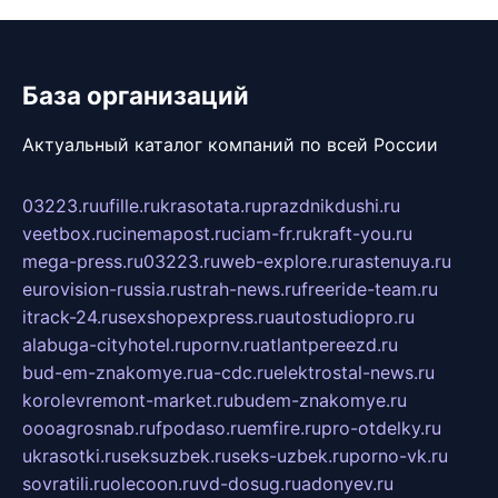
База организаций
Актуальный каталог компаний по всей России
03223.ru
ufille.ru
krasotata.ru
prazdnikdushi.ru
veetbox.ru
cinemapost.ru
ciam-fr.ru
kraft-you.ru
mega-press.ru
03223.ru
web-explore.ru
rastenuya.ru
eurovision-russia.ru
strah-news.ru
freeride-team.ru
itrack-24.ru
sexshopexpress.ru
autostudiopro.ru
alabuga-cityhotel.ru
pornv.ru
atlantpereezd.ru
bud-em-znakomye.ru
a-cdc.ru
elektrostal-news.ru
korolevremont-market.ru
budem-znakomye.ru
oooagrosnab.ru
fpodaso.ru
emfire.ru
pro-otdelky.ru
ukrasotki.ru
seksuzbek.ru
seks-uzbek.ru
porno-vk.ru
sovratili.ru
olecoon.ru
vd-dosug.ru
adonyev.ru