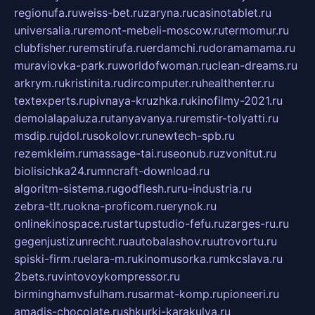
regionufa.ru
weiss-bet.ru
zaryna.ru
casinotablet.ru
universalia.ru
remont-mebeli-moscow.ru
termomur.ru
clubfisher.ru
remstirufa.ru
erdamchi.ru
doramamama.ru
muraviovka-park.ru
worldofwoman.ru
clean-dreams.ru
arkrym.ru
kristinita.ru
dircomputer.ru
healthenter.ru
textexperts.ru
pivnaya-kruzhka.ru
kinofilmy-2021.ru
demolalapaluza.ru
tanyavanya.ru
remstir-tolyatti.ru
msdip.ru
jdol.ru
sokolovr.ru
newtech-spb.ru
rezemkleim.ru
massage-tai.ru
seonub.ru
zvonitut.ru
biolisichka24.ru
mncraft-download.ru
algoritm-sistema.ru
godflesh.ru
ru-industria.ru
zebra-tlt.ru
okna-proficom.ru
erynok.ru
onlinekinospace.ru
startupstudio-fefu.ru
zarges-ru.ru
gegenjustizunrecht.ru
autobalashov.ru
utrovortu.ru
spiski-firm.ru
elara-m.ru
kinomusorka.ru
mkcslava.ru
2bets.ru
vintovoykompressor.ru
birminghamvsfulham.ru
sarmat-komp.ru
pioneeri.ru
amadis-chocolate.ru
shkurki-karakulya.ru