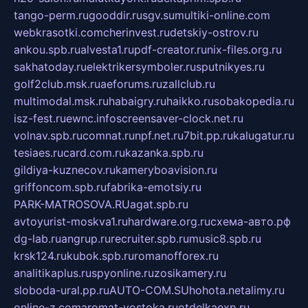
tango-perm.ru
gooddir.ru
sgv.su
multiki-online.com
webkrasotki.com
cherinvest.ru
detskiy-ostrov.ru
ankou.spb.ru
alvesta1.ru
pdf-creator.ru
nix-files.org.ru
sakhatoday.ru
elektrikersymboler.ru
sputnikyes.ru
golf2club.msk.ru
aeforums.ru
zallclub.ru
multimodal.msk.ru
habaigry.ru
haikko.ru
sobakopedia.ru
isz-fest.ru
ewnc.info
screensaver-clock.net.ru
volnav.spb.ru
comnat.ru
npf.net.ru
7bit.pp.ru
kalugatur.ru
tesiaes.ru
card.com.ru
kazanka.spb.ru
gildiya-kuznecov.ru
kameryboavision.ru
griffoncom.spb.ru
fabrika-emotsiy.ru
PARK-MATROSOVA.RU
agat.spb.ru
avtoyurist-moskva1.ru
hardware.org.ru
схема-авто.рф
dg-lab.ru
angrup.ru
recruiter.spb.ru
music8.spb.ru
krsk124.ru
kubok.spb.ru
romanofforex.ru
analitikaplus.ru
spyonline.ru
zosikamery.ru
sloboda-ural.pp.ru
AUTO-COM.SU
hohota.net
alimy.ru
online-z.com
aromat-vostoka.ru
otdelkaexp.ru