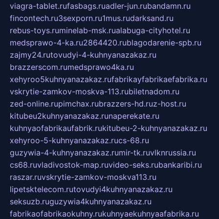
viagra-tablet.ru
fasbags.ru
adler-jun.ru
bandamn.ru
fincontech.ru
3sexporn.ru
1mus.ru
darksand.ru
rebus-toys.ru
minelab-msk.ru
alabuga-cityhotel.ru
medsprawo-4-ka.ru
2864420.ru
blagodarenie-spb.ru
zajmy24.ru
tovudyi-4-kuhnyanazakaz.ru
brazzerscom.ru
medsprawo4ka.ru
xehyroo5kuhnyanazakaz.ru
fabrikayfabrikaefabrika.ru
vskrytie-zamkov-moskva-113.ru
biletnadom.ru
zed-online.ru
pimchax.ru
brazzers-hd.ru
z-host.ru
kitubeu2kuhnyanazakaz.ru
naperekate.ru
kuhnyaofabrikaufabrik.ru
kitubeu-2-kuhnyanazakaz.ru
xehyroo-5-kuhnyanazakaz.ru
cs-68.ru
guzywia-4-kuhnyanazakaz.ru
mir-tk.ru
vlknrussia.ru
cs68.ru
vladivostok-map.ru
video-seks.ru
bankaribi.ru
raszar.ru
vskrytie-zamkov-moskva113.ru
lipetsktelecom.ru
tovudyi4kuhnyanazakaz.ru
seksuzb.ru
guzywia4kuhnyanazakaz.ru
fabrikaofabrikaokuhny.ru
kuhnyaekuhnyaafabrika.ru