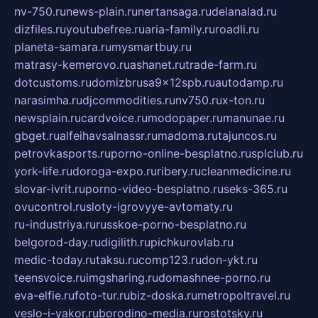
nv-750.ru
news-plain.ru
nertansaga.ru
delanalad.ru
dizfiles.ru
youtubefree.ru
aria-family.ru
roadli.ru
planeta-samara.ru
mysmartbuy.ru
matrasy-kemerovo.ru
ashanet.ru
trade-farm.ru
dotcustoms.ru
domizbrusa9x12spb.ru
autodamp.ru
narasimha.ru
djcommodities.ru
nv750.ru
x-ton.ru
newsplain.ru
cardvoice.ru
modopaper.ru
manunae.ru
gbget.ru
alfeihavsalnassr.ru
madoma.ru
tajuncos.ru
petrovkasports.ru
porno-online-besplatno.ru
splclub.ru
york-life.ru
doroga-expo.ru
ribery.ru
cleanmedicine.ru
slovar-ivrit.ru
porno-video-besplatno.ru
seks-365.ru
ovucontrol.ru
sloty-igrovyye-avtomaty.ru
ru-industriya.ru
russkoe-porno-besplatno.ru
belgorod-day.ru
digilith.ru
pichkurovlab.ru
medic-today.ru
taksu.ru
comp123.ru
don-ykt.ru
teensvoice.ru
imgsharing.ru
domashnee-porno.ru
eva-elfie.ru
foto-tur.ru
biz-doska.ru
metropoltravel.ru
veslo-i-yakor.ru
borodino-media.ru
rostotsky.ru