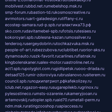
mobilvest.ru
bbd.net.ru
mebelshop.msk.ru
smp-forum.ru
bastion-td.ru
kosmoscreative.ru
avrmotors.ru
art-galadesign.ru
tiffany-c.ru
ecostep-samara.ru
d-p.spb.ru
галактика73.рф
sko.com.ru
davitamebel-spb.ru
fotsis.ru
tesiaes.ru
kokoroyari.spb.ru
blesna-kazan.ru
mossilver.ru
lenderoq.ru
sergeydobrin.ru
tochkazvuka.msk.ru
people-of-art.ru
bezzubova.ru
clubtibet.ru
orior-aks.ru
dynamoauto.ru
szk-favorit.ru
carlines.ru
flatnsk.ru
kingbolenskaner.ru
alex-motor.ru
astroline.net.ru
act1.spb.ru
polyglot.com.ru
gidlipetsk.ru
ooo-driada.ru
detsad125.ru
mir-zdoroviya.ru
bruslanovo.ru
siterem.ru
council.spb.ru
лодкипатриот.рф
kafekolizey.ru
iclub.net.ru
gazon-easy.ru
sugarepilekb.ru
grinox.ru
pylesostineco.ru
msts-ozarenie.ru
kameryjooan.ru
artemovskij.ru
dopler.spb.ru
aid70.ru
metall-perm.ru
ndm.msk.ru
ratingzooshop.ru
apiaccess.ru