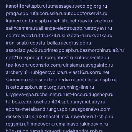
kanotiforet.spb.ru
tutmassage.ru
ecolog.org.ru
praga.spb.ru
falcorussia.ru
autodoctorservis.ru
kamertondom.spb.ru
net-life.net.ru
avto-vozim.ru
sakhcamera.ru
alliance-electro.spb.ru
stroyavt.ru
controlweb1.ru
tdsak74.ru
kinzozo-ru.ru
kvotka.ru
iron-snab.ru
costa-bella.ru
eugrus.pp.ru
associaciya39.ru
primexpo.spb.ru
bezmorchin.ru
ia2.ru
cpt21.ru
ispecspb.ru
regahost.ru
kolosok-elita.ru
tae-kwon.ru
consrio.com.ru
insiam.ru
avegainfo.ru
archery161.ru
bigencyclica.ru
vlast16.ru
korru.net
sarmiento.spb.su
extelopedia.ru
lammin-suo.spb.ru
iskatour.spb.ru
snpi.org.ru
running-line.ru
krygeva-spa.ru
chel.net.ru
rust-loco.ru
dugshop.ru
hl-beta.spb.ru
school494.spb.ru
mymubaby.ru
epoha-metalband.ru
ngr.spb.ru
rusgosnews.com
dieselvostok.ru
24hostel.msk.ru
w-dev.ru
f-ship.ru
regsmi.ru
filmnetwork.ru
malinasp.ru
kinosvin.ru
h2o-salon.ru
malutkayork.ru
deltaprim.spb.ru