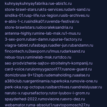
kuhnyaykuhnyayfabrika.ru
e-abis1c.ru
store-brawl-stars.ru
kts-services.ru
dark-sand.ru
sindika-01.ru
sp-life.ru
x-legion.ru
sib-archives.ru
e-abis-1-c.ru
sindika01.ru
venda-festival.ru
store-brawlstars.ru
dooraleksandria.ru
antenna-highly.ru
mine-lab-msk.ru
1-mus.ru
3-sex-porn.ru
ban-damn.ru
purse-factory.ru
viagra-tablet.ru
fasbags.ru
adler-jun.ru
bandamn.ru
fincontech.ru
3sexporn.ru
1mus.ru
darksand.ru
rebus-toys.ru
minelab-msk.ru
rtdco.ru
seo-prodvizhenie-sajtov-stroitelnyh-kompanij.ru
card-voice.ru
rulonnyygazon177.ru
snow-guard.ru
domizbrusa-9x12spb.ru
demaholding.ru
aalse.ru
a380club.ru
argentinamia.ru
perkoka.ru
movie-one.ru
perk-oka.ru
g-octopus.ru
sibarchives.ru
andreislyusar.ru
naruto-x.ru
pursefactory.ru
tor-lyubov-i-grom.ru
spayderhed-2022.ru
movieone.ru
evro-dez.ru
webamator.ru
ma-absolut1.ru
avtopomosch27.ru