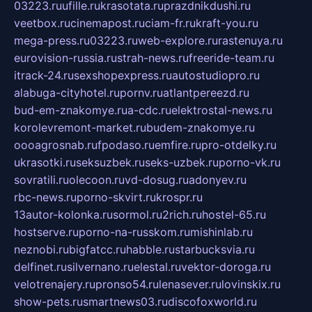
03223.ru
ufille.ru
krasotata.ru
prazdnikdushi.ru
veetbox.ru
cinemapost.ru
ciam-fr.ru
kraft-you.ru
mega-press.ru
03223.ru
web-explore.ru
rastenuya.ru
eurovision-russia.ru
strah-news.ru
freeride-team.ru
itrack-24.ru
sexshopexpress.ru
autostudiopro.ru
alabuga-cityhotel.ru
pornv.ru
atlantpereezd.ru
bud-em-znakomye.ru
a-cdc.ru
elektrostal-news.ru
korolevremont-market.ru
budem-znakomye.ru
oooagrosnab.ru
fpodaso.ru
emfire.ru
pro-otdelky.ru
ukrasotki.ru
seksuzbek.ru
seks-uzbek.ru
porno-vk.ru
sovratili.ru
olecoon.ru
vd-dosug.ru
adonyev.ru
rbc-news.ru
porno-skvirt.ru
krospr.ru
13autor-kolonka.ru
sormol.ru
2rich.ru
hostel-65.ru
hostserve.ru
porno-na-russkom.ru
mishinlab.ru
neznobi.ru
bigfatcc.ru
habble.ru
starbucksvia.ru
delfinet.ru
silvernano.ru
elestal.ru
vektor-doroga.ru
velotrenajery.ru
pronso54.ru
lenasever.ru
lovinskix.ru
show-pets.ru
smartnews03.ru
discofoxworld.ru