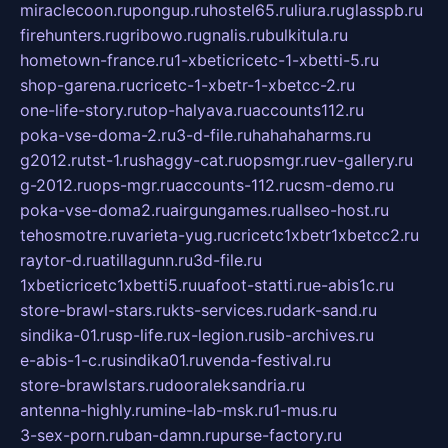
miraclecoon.ru
pongup.ru
hostel65.ru
liura.ru
glasspb.ru
firehunters.ru
gribowo.ru
gnalis.ru
bulkitula.ru
hometown-france.ru
1-xbeticricetc-1-xbetti-5.ru
shop-garena.ru
cricetc-1-xbetr-1-xbetcc-2.ru
one-life-story.ru
top-halyava.ru
accounts112.ru
poka-vse-doma-2.ru
3-d-file.ru
hahahaharms.ru
g2012.ru
tst-1.ru
shaggy-cat.ru
opsmgr.ru
ev-gallery.ru
g-2012.ru
ops-mgr.ru
accounts-112.ru
csm-demo.ru
poka-vse-doma2.ru
airgungames.ru
allseo-host.ru
tehosmotre.ru
varieta-yug.ru
cricetc1xbetr1xbetcc2.ru
raytor-d.ru
atillagunn.ru
3d-file.ru
1xbeticricetc1xbetti5.ru
uafoot-statti.ru
e-abis1c.ru
store-brawl-stars.ru
kts-services.ru
dark-sand.ru
sindika-01.ru
sp-life.ru
x-legion.ru
sib-archives.ru
e-abis-1-c.ru
sindika01.ru
venda-festival.ru
store-brawlstars.ru
dooraleksandria.ru
antenna-highly.ru
mine-lab-msk.ru
1-mus.ru
3-sex-porn.ru
ban-damn.ru
purse-factory.ru