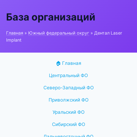
База организаций
Главная
»
Южный федеральный округ
» Дентал Laser
Implant
🏠 Главная
Центральный ФО
Северо-Западный ФО
Приволжский ФО
Уральский ФО
Сибирский ФО
Дальневосточный ФО