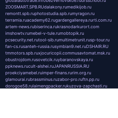
globalautotrade.info
bezverhovskoe.ru
drsschool.ru
ZOOSMART.SPB.RU
dalakony.ru
medikijob.ru
remontt.spb.ru
photostudia.spb.ru
myragon.ru
terramia.ru
academy62.ru
gardengallereya.ru
rti.com.ru
artem-news.ru
biserinca.ru
krasnodarkurort.com
imshowtv.ru
mebel-v-tule.ru
mobtopik.ru
pcsecurity.net.ru
tool-sib.ru
multimetrunit.ru
sp-tour.ru
fan-cs.ru
santeh-russia.ru
symbian9.net.ru
DSHAIR.RU
tmmotors.spb.ru
xjocuricopii.com
musavtomat.msk.ru
obustrojdom.ru
sovetcik.ru
ybaranovskaya.ru
ppknews.ru
cult-alshei.ru
JAPANRUSSIA.RU
proekciyamebel.ru
imper-finans.ru
rim.org.ru
glamourai.ru
brassminus.ru
zabor-pro.ru
ftn.pp.ru
dorogoe58.ru
laimengpacker.ru
kuzova-zapchasti.ru
sageerp.ru
taxodrom.ru
dsrazvitie.ru
hardcity.net.ru
ratinghomegames.ru
topservice25.ru
gubernyan.ru
gtglasslined.ru
ii4.ru
tssport.spb.ru
andorra24.com
blackwallstreet.ru
oboimos.ru
optim-doors.com.ru