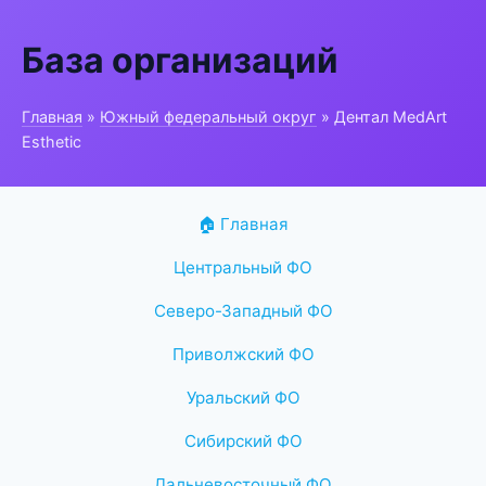
База организаций
Главная
»
Южный федеральный округ
» Дентал MedArt
Esthetic
🏠 Главная
Центральный ФО
Северо-Западный ФО
Приволжский ФО
Уральский ФО
Сибирский ФО
Дальневосточный ФО