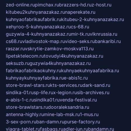
zed-online.ru
pimchax.ru
brazzers-hd.ru
z-host.ru
kitubeu2kuhnyanazakaz.ru
naperekate.ru
kuhnyaofabrikaufabrik.ru
kitubeu-2-kuhnyanazakaz.ru
xehyroo-5-kuhnyanazakaz.ru
cs-68.ru
guzywia-4-kuhnyanazakaz.ru
mir-tk.ru
vlknrussia.ru
cs68.ru
vladivostok-map.ru
video-seks.ru
bankaribi.ru
raszar.ru
vskrytie-zamkov-moskva113.ru
lipetsktelecom.ru
tovudyi4kuhnyanazakaz.ru
seksuzb.ru
guzywia4kuhnyanazakaz.ru
fabrikaofabrikaokuhny.ru
kuhnyaekuhnyaafabrika.ru
kuhnyaykuhnyayfabrika.ru
e-abis1c.ru
store-brawl-stars.ru
kts-services.ru
dark-sand.ru
sindika-01.ru
sp-life.ru
x-legion.ru
sib-archives.ru
e-abis-1-c.ru
sindika01.ru
venda-festival.ru
store-brawlstars.ru
dooraleksandria.ru
antenna-highly.ru
mine-lab-msk.ru
1-mus.ru
3-sex-porn.ru
ban-damn.ru
purse-factory.ru
viagra-tablet.ru
fasbags.ru
adler-jun.ru
bandamn.ru