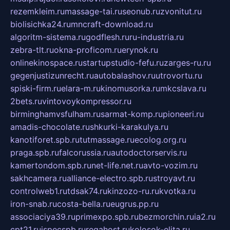
rezemkleim.ru
massage-tai.ru
seonub.ru
zvonitut.ru
biolisichka24.ru
mncraft-download.ru
algoritm-sistema.ru
godflesh.ru
ru-industria.ru
zebra-tlt.ru
okna-proficom.ru
erynok.ru
onlinekinospace.ru
startupstudio-fefu.ru
zarges-ru.ru
gegenjustizunrecht.ru
autobalashov.ru
utrovortu.ru
spiski-firm.ru
elara-m.ru
kinomusorka.ru
mkcslava.ru
2bets.ru
vintovoykompressor.ru
birminghamvsfulham.ru
sarmat-komp.ru
pioneeri.ru
amadis-chocolate.ru
shkurki-karakulya.ru
kanotiforet.spb.ru
tutmassage.ru
ecolog.org.ru
praga.spb.ru
falcorussia.ru
autodoctorservis.ru
kamertondom.spb.ru
net-life.net.ru
avto-vozim.ru
sakhcamera.ru
alliance-electro.spb.ru
stroyavt.ru
controlweb1.ru
tdsak74.ru
kinzozo-ru.ru
kvotka.ru
iron-snab.ru
costa-bella.ru
eugrus.pp.ru
associaciya39.ru
primexpo.spb.ru
bezmorchin.ru
ia2.ru
cpt21.ru
ispecspb.ru
regahost.ru
kolosok-elita.ru