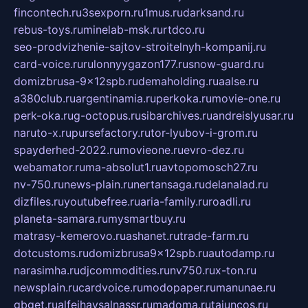
fincontech.ru
3sexporn.ru
1mus.ru
darksand.ru
rebus-toys.ru
minelab-msk.ru
rtdco.ru
seo-prodvizhenie-sajtov-stroitelnyh-kompanij.ru
card-voice.ru
rulonnyygazon177.ru
snow-guard.ru
domizbrusa-9x12spb.ru
demaholding.ru
aalse.ru
a380club.ru
argentinamia.ru
perkoka.ru
movie-one.ru
perk-oka.ru
g-octopus.ru
sibarchives.ru
andreislyusar.ru
naruto-x.ru
pursefactory.ru
tor-lyubov-i-grom.ru
spayderhed-2022.ru
movieone.ru
evro-dez.ru
webamator.ru
ma-absolut1.ru
avtopomosch27.ru
nv-750.ru
news-plain.ru
nertansaga.ru
delanalad.ru
dizfiles.ru
youtubefree.ru
aria-family.ru
roadli.ru
planeta-samara.ru
mysmartbuy.ru
matrasy-kemerovo.ru
ashanet.ru
trade-farm.ru
dotcustoms.ru
domizbrusa9x12spb.ru
autodamp.ru
narasimha.ru
djcommodities.ru
nv750.ru
x-ton.ru
newsplain.ru
cardvoice.ru
modopaper.ru
manunae.ru
gbget.ru
alfeihavsalnassr.ru
madoma.ru
tajuncos.ru