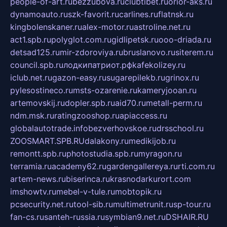
people-of-art.ru
bezzubova.ru
clubtibet.ru
orior-aks.ru
dynamoauto.ru
szk-favorit.ru
carlines.ru
flatnsk.ru
kingbolenskaner.ru
alex-motor.ru
astroline.net.ru
act1.spb.ru
polyglot.com.ru
gidlipetsk.ru
ooo-driada.ru
detsad125.ru
mir-zdoroviya.ru
bruslanovo.ru
siterem.ru
council.spb.ru
лодкипатриот.рф
kafekolizey.ru
iclub.net.ru
gazon-easy.ru
sugarepilekb.ru
grinox.ru
pylesostineco.ru
msts-ozarenie.ru
kameryjooan.ru
artemovskij.ru
dopler.spb.ru
aid70.ru
metall-perm.ru
ndm.msk.ru
ratingzooshop.ru
apiaccess.ru
globalautotrade.info
bezverhovskoe.ru
drsschool.ru
ZOOSMART.SPB.RU
dalakony.ru
medikijob.ru
remontt.spb.ru
photostudia.spb.ru
myragon.ru
terramia.ru
academy62.ru
gardengallereya.ru
rti.com.ru
artem-news.ru
biserinca.ru
krasnodarkurort.com
imshowtv.ru
mebel-v-tule.ru
mobtopik.ru
pcsecurity.net.ru
tool-sib.ru
multimetrunit.ru
sp-tour.ru
fan-cs.ru
santeh-russia.ru
symbian9.net.ru
DSHAIR.RU