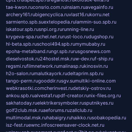
tae-kwon.ru
consrio.com.ru
insiam.ru
avegainfo.ru
archery161.ru
bigencyclica.ru
vlast16.ru
korru.net
sarmiento.spb.su
extelopedia.ru
lammin-suo.spb.ru
iskatour.spb.ru
snpi.org.ru
running-line.ru
krygeva-spa.ru
chel.net.ru
rust-loco.ru
dugshop.ru
hl-beta.spb.ru
school494.spb.ru
mymubaby.ru
epoha-metalband.ru
ngr.spb.ru
rusgosnews.com
dieselvostok.ru
24hostel.msk.ru
w-dev.ru
f-ship.ru
regsmi.ru
filmnetwork.ru
malinasp.ru
kinosvin.ru
h2o-salon.ru
malutkayork.ru
deltaprim.spb.ru
tango-perm.ru
gooddir.ru
sgv.su
multiki-online.com
webkrasotki.com
cherinvest.ru
detskiy-ostrov.ru
ankou.spb.ru
alvesta1.ru
pdf-creator.ru
nix-files.org.ru
sakhatoday.ru
elektrikersymboler.ru
sputnikyes.ru
golf2club.msk.ru
aeforums.ru
zallclub.ru
multimodal.msk.ru
habaigry.ru
haikko.ru
sobakopedia.ru
isz-fest.ru
ewnc.info
screensaver-clock.net.ru