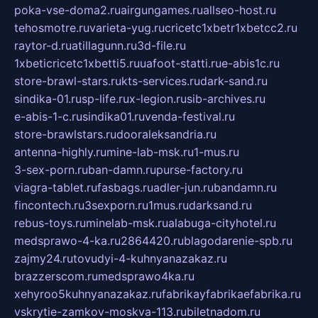
poka-vse-doma2.ru
airgungames.ru
allseo-host.ru
tehosmotre.ru
varieta-yug.ru
cricetc1xbetr1xbetcc2.ru
raytor-d.ru
atillagunn.ru
3d-file.ru
1xbeticricetc1xbetti5.ru
uafoot-statti.ru
e-abis1c.ru
store-brawl-stars.ru
kts-services.ru
dark-sand.ru
sindika-01.ru
sp-life.ru
x-legion.ru
sib-archives.ru
e-abis-1-c.ru
sindika01.ru
venda-festival.ru
store-brawlstars.ru
dooraleksandria.ru
antenna-highly.ru
mine-lab-msk.ru
1-mus.ru
3-sex-porn.ru
ban-damn.ru
purse-factory.ru
viagra-tablet.ru
fasbags.ru
adler-jun.ru
bandamn.ru
fincontech.ru
3sexporn.ru
1mus.ru
darksand.ru
rebus-toys.ru
minelab-msk.ru
alabuga-cityhotel.ru
medsprawo-4-ka.ru
2864420.ru
blagodarenie-spb.ru
zajmy24.ru
tovudyi-4-kuhnyanazakaz.ru
brazzerscom.ru
medsprawo4ka.ru
xehyroo5kuhnyanazakaz.ru
fabrikayfabrikaefabrika.ru
vskrytie-zamkov-moskva-113.ru
biletnadom.ru