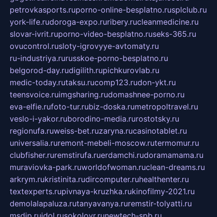
petrovkasports.ru
porno-online-besplatno.ru
splclub.ru
york-life.ru
doroga-expo.ru
ribery.ru
cleanmedicine.ru
slovar-ivrit.ru
porno-video-besplatno.ru
seks-365.ru
ovucontrol.ru
sloty-igrovyye-avtomaty.ru
ru-industriya.ru
russkoe-porno-besplatno.ru
belgorod-day.ru
digilith.ru
pichkurovlab.ru
medic-today.ru
taksu.ru
comp123.ru
don-ykt.ru
teensvoice.ru
imgsharing.ru
domashnee-porno.ru
eva-elfie.ru
foto-tur.ru
biz-doska.ru
metropoltravel.ru
veslo-i-yakor.ru
borodino-media.ru
rostotsky.ru
regionufa.ru
weiss-bet.ru
zaryna.ru
casinotablet.ru
universalia.ru
remont-mebeli-moscow.ru
termomur.ru
clubfisher.ru
remstirufa.ru
erdamchi.ru
doramamama.ru
muraviovka-park.ru
worldofwoman.ru
clean-dreams.ru
arkrym.ru
kristinita.ru
dircomputer.ru
healthenter.ru
textexperts.ru
pivnaya-kruzhka.ru
kinofilmy-2021.ru
demolalapaluza.ru
tanyavanya.ru
remstir-tolyatti.ru
msdip.ru
jdol.ru
sokolovr.ru
newtech-spb.ru