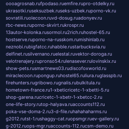
oooagrosnab.ru
fpodaso.ru
emfire.ru
pro-otdelky.ru
ukrasotki.ru
seksuzbek.ru
seks-uzbek.ru
porno-vk.ru
sovratili.ru
olecoon.ru
vd-dosug.ru
adonyev.ru
rbc-news.ru
porno-skvirt.ru
krospr.ru
13autor-kolonka.ru
sormol.ru
2rich.ru
hostel-65.ru
hostserve.ru
porno-na-russkom.ru
mishinlab.ru
neznobi.ru
bigfatcc.ru
habble.ru
starbucksvia.ru
delfinet.ru
silvernano.ru
elestal.ru
vektor-doroga.ru
velotrenajery.ru
pronso54.ru
lenasever.ru
lovinskix.ru
show-pets.ru
smartnews03.ru
discofoxworld.ru
miraclecoon.ru
pongup.ru
hostel65.ru
liura.ru
glasspb.ru
firehunters.ru
gribowo.ru
gnalis.ru
bulkitula.ru
hometown-france.ru
1-xbeticricetc-1-xbetti-5.ru
shop-garena.ru
cricetc-1-xbetr-1-xbetcc-2.ru
one-life-story.ru
top-halyava.ru
accounts112.ru
poka-vse-doma-2.ru
3-d-file.ru
hahahaharms.ru
g2012.ru
tst-1.ru
shaggy-cat.ru
opsmgr.ru
ev-gallery.ru
g-2012.ru
ops-mgr.ru
accounts-112.ru
csm-demo.ru