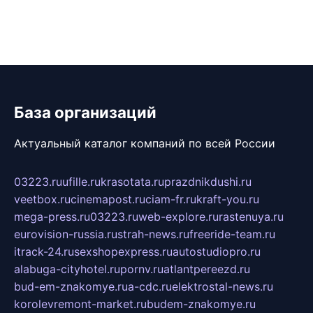
База организаций
Актуальный каталог компаний по всей России
03223.ru
ufille.ru
krasotata.ru
prazdnikdushi.ru
veetbox.ru
cinemapost.ru
ciam-fr.ru
kraft-you.ru
mega-press.ru
03223.ru
web-explore.ru
rastenuya.ru
eurovision-russia.ru
strah-news.ru
freeride-team.ru
itrack-24.ru
sexshopexpress.ru
autostudiopro.ru
alabuga-cityhotel.ru
pornv.ru
atlantpereezd.ru
bud-em-znakomye.ru
a-cdc.ru
elektrostal-news.ru
korolevremont-market.ru
budem-znakomye.ru