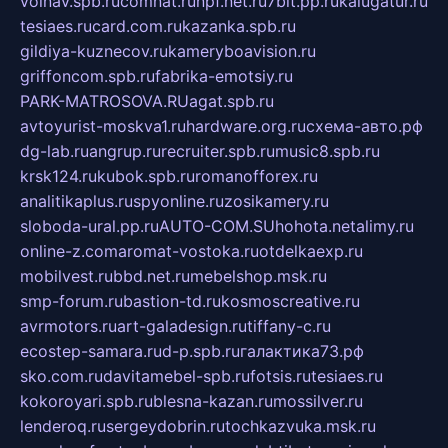
volnav.spb.ru
comnat.ru
npf.net.ru
7bit.pp.ru
kalugatur.ru
tesiaes.ru
card.com.ru
kazanka.spb.ru
gildiya-kuznecov.ru
kameryboavision.ru
griffoncom.spb.ru
fabrika-emotsiy.ru
PARK-MATROSOVA.RU
agat.spb.ru
avtoyurist-moskva1.ru
hardware.org.ru
схема-авто.рф
dg-lab.ru
angrup.ru
recruiter.spb.ru
music8.spb.ru
krsk124.ru
kubok.spb.ru
romanofforex.ru
analitikaplus.ru
spyonline.ru
zosikamery.ru
sloboda-ural.pp.ru
AUTO-COM.SU
hohota.net
alimy.ru
online-z.com
aromat-vostoka.ru
otdelkaexp.ru
mobilvest.ru
bbd.net.ru
mebelshop.msk.ru
smp-forum.ru
bastion-td.ru
kosmoscreative.ru
avrmotors.ru
art-galadesign.ru
tiffany-c.ru
ecostep-samara.ru
d-p.spb.ru
галактика73.рф
sko.com.ru
davitamebel-spb.ru
fotsis.ru
tesiaes.ru
kokoroyari.spb.ru
blesna-kazan.ru
mossilver.ru
lenderoq.ru
sergeydobrin.ru
tochkazvuka.msk.ru