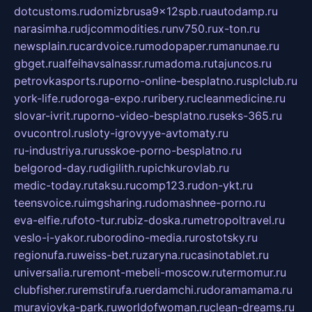
dotcustoms.ru
domizbrusa9x12spb.ru
autodamp.ru
narasimha.ru
djcommodities.ru
nv750.ru
x-ton.ru
newsplain.ru
cardvoice.ru
modopaper.ru
manunae.ru
gbget.ru
alfeihavsalnassr.ru
madoma.ru
tajuncos.ru
petrovkasports.ru
porno-online-besplatno.ru
splclub.ru
york-life.ru
doroga-expo.ru
ribery.ru
cleanmedicine.ru
slovar-ivrit.ru
porno-video-besplatno.ru
seks-365.ru
ovucontrol.ru
sloty-igrovyye-avtomaty.ru
ru-industriya.ru
russkoe-porno-besplatno.ru
belgorod-day.ru
digilith.ru
pichkurovlab.ru
medic-today.ru
taksu.ru
comp123.ru
don-ykt.ru
teensvoice.ru
imgsharing.ru
domashnee-porno.ru
eva-elfie.ru
foto-tur.ru
biz-doska.ru
metropoltravel.ru
veslo-i-yakor.ru
borodino-media.ru
rostotsky.ru
regionufa.ru
weiss-bet.ru
zaryna.ru
casinotablet.ru
universalia.ru
remont-mebeli-moscow.ru
termomur.ru
clubfisher.ru
remstirufa.ru
erdamchi.ru
doramamama.ru
muraviovka-park.ru
worldofwoman.ru
clean-dreams.ru