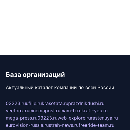
База организаций
Актуальный каталог компаний по всей России
03223.ru
ufille.ru
krasotata.ru
prazdnikdushi.ru
veetbox.ru
cinemapost.ru
ciam-fr.ru
kraft-you.ru
mega-press.ru
03223.ru
web-explore.ru
rastenuya.ru
eurovision-russia.ru
strah-news.ru
freeride-team.ru