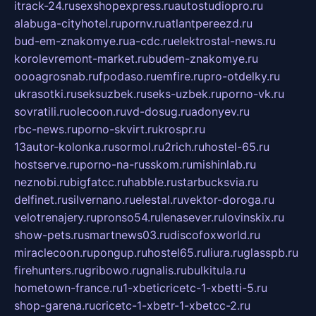
itrack-24.ru
sexshopexpress.ru
autostudiopro.ru
alabuga-cityhotel.ru
pornv.ru
atlantpereezd.ru
bud-em-znakomye.ru
a-cdc.ru
elektrostal-news.ru
korolevremont-market.ru
budem-znakomye.ru
oooagrosnab.ru
fpodaso.ru
emfire.ru
pro-otdelky.ru
ukrasotki.ru
seksuzbek.ru
seks-uzbek.ru
porno-vk.ru
sovratili.ru
olecoon.ru
vd-dosug.ru
adonyev.ru
rbc-news.ru
porno-skvirt.ru
krospr.ru
13autor-kolonka.ru
sormol.ru
2rich.ru
hostel-65.ru
hostserve.ru
porno-na-russkom.ru
mishinlab.ru
neznobi.ru
bigfatcc.ru
habble.ru
starbucksvia.ru
delfinet.ru
silvernano.ru
elestal.ru
vektor-doroga.ru
velotrenajery.ru
pronso54.ru
lenasever.ru
lovinskix.ru
show-pets.ru
smartnews03.ru
discofoxworld.ru
miraclecoon.ru
pongup.ru
hostel65.ru
liura.ru
glasspb.ru
firehunters.ru
gribowo.ru
gnalis.ru
bulkitula.ru
hometown-france.ru
1-xbeticricetc-1-xbetti-5.ru
shop-garena.ru
cricetc-1-xbetr-1-xbetcc-2.ru