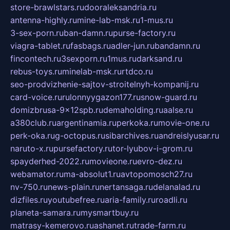
store-brawlstars.ru
dooraleksandria.ru
antenna-highly.ru
mine-lab-msk.ru
1-mus.ru
3-sex-porn.ru
ban-damn.ru
purse-factory.ru
viagra-tablet.ru
fasbags.ru
adler-jun.ru
bandamn.ru
fincontech.ru
3sexporn.ru
1mus.ru
darksand.ru
rebus-toys.ru
minelab-msk.ru
rtdco.ru
seo-prodvizhenie-sajtov-stroitelnyh-kompanij.ru
card-voice.ru
rulonnyygazon177.ru
snow-guard.ru
domizbrusa-9x12spb.ru
demaholding.ru
aalse.ru
a380club.ru
argentinamia.ru
perkoka.ru
movie-one.ru
perk-oka.ru
g-octopus.ru
sibarchives.ru
andreislyusar.ru
naruto-x.ru
pursefactory.ru
tor-lyubov-i-grom.ru
spayderhed-2022.ru
movieone.ru
evro-dez.ru
webamator.ru
ma-absolut1.ru
avtopomosch27.ru
nv-750.ru
news-plain.ru
nertansaga.ru
delanalad.ru
dizfiles.ru
youtubefree.ru
aria-family.ru
roadli.ru
planeta-samara.ru
mysmartbuy.ru
matrasy-kemerovo.ru
ashanet.ru
trade-farm.ru