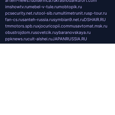
artem-news.ru
biserinca.ru
krasnodarkurort.com
imshowtv.ru
mebel-v-tule.ru
mobtopik.ru
pcsecurity.net.ru
tool-sib.ru
multimetrunit.ru
sp-tour.ru
fan-cs.ru
santeh-russia.ru
symbian9.net.ru
DSHAIR.RU
tmmotors.spb.ru
xjocuricopii.com
musavtomat.msk.ru
obustrojdom.ru
sovetcik.ru
ybaranovskaya.ru
ppknews.ru
cult-alshei.ru
JAPANRUSSIA.RU
proekciyamebel.ru
imper-finans.ru
rim.org.ru
glamourai.ru
brassminus.ru
zabor-pro.ru
ftn.pp.ru
dorogoe58.ru
laimengpacker.ru
kuzova-zapchasti.ru
sageerp.ru
taxodrom.ru
dsrazvitie.ru
hardcity.net.ru
ratinghomegames.ru
topservice25.ru
gubernyan.ru
gtglasslined.ru
ii4.ru
tssport.spb.ru
andorra24.com
blackwallstreet.ru
oboimos.ru
optim-doors.com.ru
ikuch.ru
nycr.org.ru
npa21.ru
vremya-ch.spb.ru
desert000.ru
ivtorgi.ru
ifiori.ru
catalog-statei.ru
dcv.org.ru
spetsmaster174.ru
ipkameryhiseeu.ru
dum26.ru
ruspol.spb.ru
fr-opendp.ru
kam-solnyshko.ru