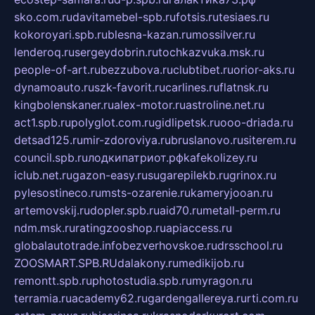
sko.com.ru
davitamebel-spb.ru
fotsis.ru
tesiaes.ru
kokoroyari.spb.ru
blesna-kazan.ru
mossilver.ru
lenderoq.ru
sergeydobrin.ru
tochkazvuka.msk.ru
people-of-art.ru
bezzubova.ru
clubtibet.ru
orior-aks.ru
dynamoauto.ru
szk-favorit.ru
carlines.ru
flatnsk.ru
kingbolenskaner.ru
alex-motor.ru
astroline.net.ru
act1.spb.ru
polyglot.com.ru
gidlipetsk.ru
ooo-driada.ru
detsad125.ru
mir-zdoroviya.ru
bruslanovo.ru
siterem.ru
council.spb.ru
лодкипатриот.рф
kafekolizey.ru
iclub.net.ru
gazon-easy.ru
sugarepilekb.ru
grinox.ru
pylesostineco.ru
msts-ozarenie.ru
kameryjooan.ru
artemovskij.ru
dopler.spb.ru
aid70.ru
metall-perm.ru
ndm.msk.ru
ratingzooshop.ru
apiaccess.ru
globalautotrade.info
bezverhovskoe.ru
drsschool.ru
ZOOSMART.SPB.RU
dalakony.ru
medikijob.ru
remontt.spb.ru
photostudia.spb.ru
myragon.ru
terramia.ru
academy62.ru
gardengallereya.ru
rti.com.ru