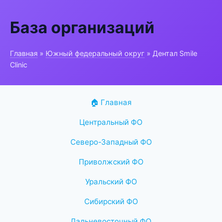
База организаций
Главная
»
Южный федеральный округ
» Дентал Smile
Clinic
🏠 Главная
Центральный ФО
Северо-Западный ФО
Приволжский ФО
Уральский ФО
Сибирский ФО
Дальневосточный ФО