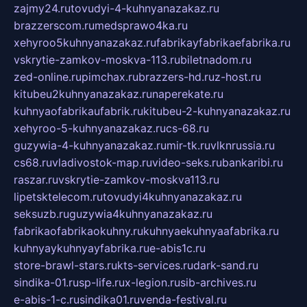
zajmy24.ru
tovudyi-4-kuhnyanazakaz.ru
brazzerscom.ru
medsprawo4ka.ru
xehyroo5kuhnyanazakaz.ru
fabrikayfabrikaefabrika.ru
vskrytie-zamkov-moskva-113.ru
biletnadom.ru
zed-online.ru
pimchax.ru
brazzers-hd.ru
z-host.ru
kitubeu2kuhnyanazakaz.ru
naperekate.ru
kuhnyaofabrikaufabrik.ru
kitubeu-2-kuhnyanazakaz.ru
xehyroo-5-kuhnyanazakaz.ru
cs-68.ru
guzywia-4-kuhnyanazakaz.ru
mir-tk.ru
vlknrussia.ru
cs68.ru
vladivostok-map.ru
video-seks.ru
bankaribi.ru
raszar.ru
vskrytie-zamkov-moskva113.ru
lipetsktelecom.ru
tovudyi4kuhnyanazakaz.ru
seksuzb.ru
guzywia4kuhnyanazakaz.ru
fabrikaofabrikaokuhny.ru
kuhnyaekuhnyaafabrika.ru
kuhnyaykuhnyayfabrika.ru
e-abis1c.ru
store-brawl-stars.ru
kts-services.ru
dark-sand.ru
sindika-01.ru
sp-life.ru
x-legion.ru
sib-archives.ru
e-abis-1-c.ru
sindika01.ru
venda-festival.ru