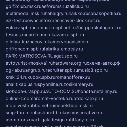
golf2club.msk.ru
aeforums.ru
zallclub.ru
multimodal.msk.ru
habaigry.ru
haikko.ru
sobakopedia.ru
isz-fest.ru
ewnc.info
screensaver-clock.net.ru
volnav.spb.ru
comnat.ru
npf.net.ru
7bit.pp.ru
kalugatur.ru
tesiaes.ru
card.com.ru
kazanka.spb.ru
gildiya-kuznecov.ru
kameryboavision.ru
griffoncom.spb.ru
fabrika-emotsiy.ru
PARK-MATROSOVA.RU
agat.spb.ru
avtoyurist-moskva1.ru
hardware.org.ru
схема-авто.рф
dg-lab.ru
angrup.ru
recruiter.spb.ru
music8.spb.ru
krsk124.ru
kubok.spb.ru
romanofforex.ru
analitikaplus.ru
spyonline.ru
zosikamery.ru
sloboda-ural.pp.ru
AUTO-COM.SU
hohota.net
alimy.ru
online-z.com
aromat-vostoka.ru
otdelkaexp.ru
mobilvest.ru
bbd.net.ru
mebelshop.msk.ru
smp-forum.ru
bastion-td.ru
kosmoscreative.ru
avrmotors.ru
art-galadesign.ru
tiffany-c.ru
ecostep-samara.ru
d-p.spb.ru
галактика73.рф