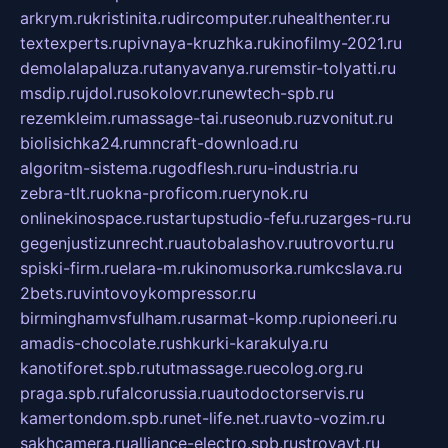
arkrym.ru
kristinita.ru
dircomputer.ru
healthenter.ru
textexperts.ru
pivnaya-kruzhka.ru
kinofilmy-2021.ru
demolalapaluza.ru
tanyavanya.ru
remstir-tolyatti.ru
msdip.ru
jdol.ru
sokolovr.ru
newtech-spb.ru
rezemkleim.ru
massage-tai.ru
seonub.ru
zvonitut.ru
biolisichka24.ru
mncraft-download.ru
algoritm-sistema.ru
godflesh.ru
ru-industria.ru
zebra-tlt.ru
okna-proficom.ru
erynok.ru
onlinekinospace.ru
startupstudio-fefu.ru
zarges-ru.ru
gegenjustizunrecht.ru
autobalashov.ru
utrovortu.ru
spiski-firm.ru
elara-m.ru
kinomusorka.ru
mkcslava.ru
2bets.ru
vintovoykompressor.ru
birminghamvsfulham.ru
sarmat-komp.ru
pioneeri.ru
amadis-chocolate.ru
shkurki-karakulya.ru
kanotiforet.spb.ru
tutmassage.ru
ecolog.org.ru
praga.spb.ru
falcorussia.ru
autodoctorservis.ru
kamertondom.spb.ru
net-life.net.ru
avto-vozim.ru
sakhcamera.ru
alliance-electro.spb.ru
stroyavt.ru