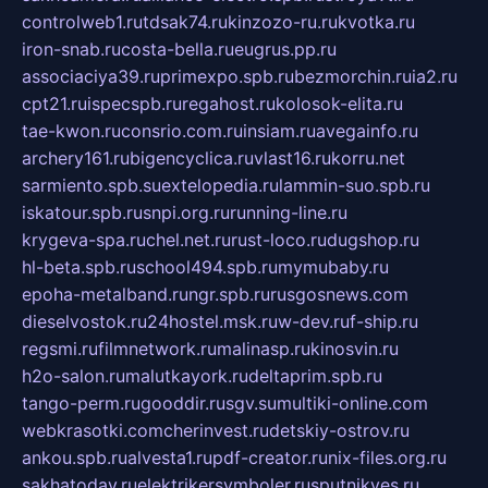
controlweb1.ru
tdsak74.ru
kinzozo-ru.ru
kvotka.ru
iron-snab.ru
costa-bella.ru
eugrus.pp.ru
associaciya39.ru
primexpo.spb.ru
bezmorchin.ru
ia2.ru
cpt21.ru
ispecspb.ru
regahost.ru
kolosok-elita.ru
tae-kwon.ru
consrio.com.ru
insiam.ru
avegainfo.ru
archery161.ru
bigencyclica.ru
vlast16.ru
korru.net
sarmiento.spb.su
extelopedia.ru
lammin-suo.spb.ru
iskatour.spb.ru
snpi.org.ru
running-line.ru
krygeva-spa.ru
chel.net.ru
rust-loco.ru
dugshop.ru
hl-beta.spb.ru
school494.spb.ru
mymubaby.ru
epoha-metalband.ru
ngr.spb.ru
rusgosnews.com
dieselvostok.ru
24hostel.msk.ru
w-dev.ru
f-ship.ru
regsmi.ru
filmnetwork.ru
malinasp.ru
kinosvin.ru
h2o-salon.ru
malutkayork.ru
deltaprim.spb.ru
tango-perm.ru
gooddir.ru
sgv.su
multiki-online.com
webkrasotki.com
cherinvest.ru
detskiy-ostrov.ru
ankou.spb.ru
alvesta1.ru
pdf-creator.ru
nix-files.org.ru
sakhatoday.ru
elektrikersymboler.ru
sputnikyes.ru