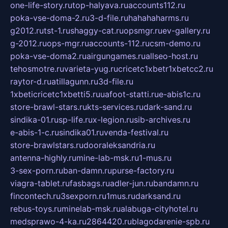
one-life-story.ru
top-halyava.ru
accounts112.ru
poka-vse-doma-2.ru
3-d-file.ru
hahahaharms.ru
g2012.ru
tst-1.ru
shaggy-cat.ru
opsmgr.ru
ev-gallery.ru
g-2012.ru
ops-mgr.ru
accounts-112.ru
csm-demo.ru
poka-vse-doma2.ru
airgungames.ru
allseo-host.ru
tehosmotre.ru
varieta-yug.ru
cricetc1xbetr1xbetcc2.ru
raytor-d.ru
atillagunn.ru
3d-file.ru
1xbeticricetc1xbetti5.ru
uafoot-statti.ru
e-abis1c.ru
store-brawl-stars.ru
kts-services.ru
dark-sand.ru
sindika-01.ru
sp-life.ru
x-legion.ru
sib-archives.ru
e-abis-1-c.ru
sindika01.ru
venda-festival.ru
store-brawlstars.ru
dooraleksandria.ru
antenna-highly.ru
mine-lab-msk.ru
1-mus.ru
3-sex-porn.ru
ban-damn.ru
purse-factory.ru
viagra-tablet.ru
fasbags.ru
adler-jun.ru
bandamn.ru
fincontech.ru
3sexporn.ru
1mus.ru
darksand.ru
rebus-toys.ru
minelab-msk.ru
alabuga-cityhotel.ru
medsprawo-4-ka.ru
2864420.ru
blagodarenie-spb.ru