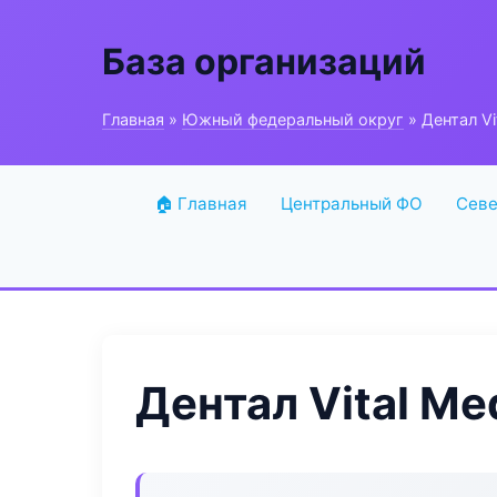
База организаций
Главная
»
Южный федеральный округ
» Дентал Vi
🏠 Главная
Центральный ФО
Севе
Дентал Vital Me