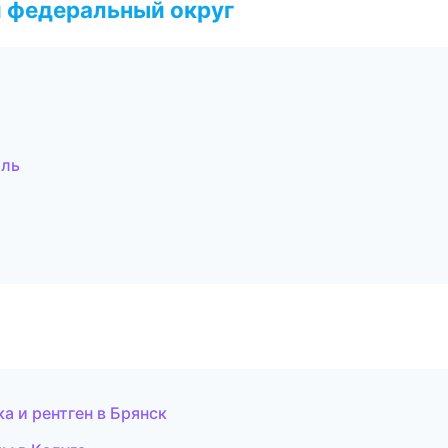
 федеральный округ
оль
а и рентген в Брянск