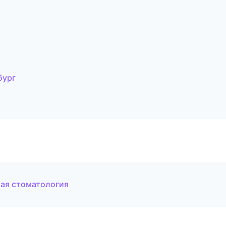
бург
кая стоматология