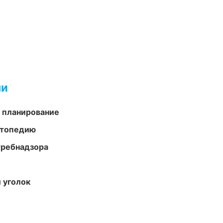
ми
 планирование
ортопедию
требнадзора
 уголок