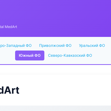
tal MedArt
ро-Западный ФО
Приволжский ФО
Уральский ФО
Южный ФО
Северо-Кавказский ФО
dArt