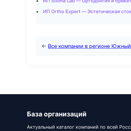
ИП Stoma Lab — Ортодонтия и брекет
ИП Ortho Expert — Эстетическая сто
←
Все компании в регионе Южный
База организаций
Актуальный каталог компаний по всей Рос