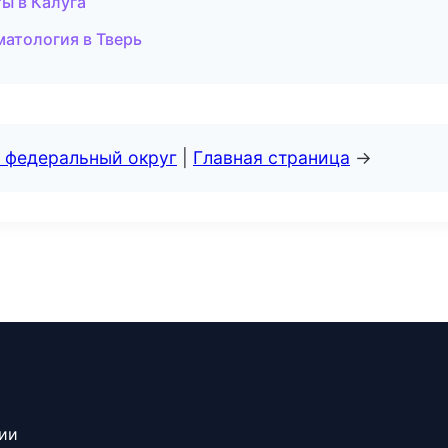
ы в Калуга
матология в Тверь
 федеральный округ
|
Главная страница
→
сии