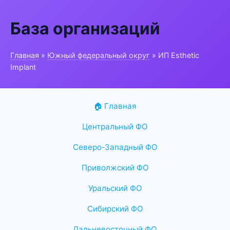
База организаций
Главная
»
Южный федеральный округ
» ИП Esthetic
Implant
🏠 Главная
Центральный ФО
Северо-Западный ФО
Приволжский ФО
Уральский ФО
Сибирский ФО
Дальневосточный ФО