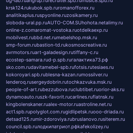
dg-lab.ru
angrup.ru
recruiter.spb.ru
music8.spb.ru
krsk124.ru
kubok.spb.ru
romanofforex.ru
analitikaplus.ru
spyonline.ru
zosikamery.ru
sloboda-ural.pp.ru
AUTO-COM.SU
hohota.net
alimy.ru
online-z.com
aromat-vostoka.ru
otdelkaexp.ru
mobilvest.ru
bbd.net.ru
mebelshop.msk.ru
smp-forum.ru
bastion-td.ru
kosmoscreative.ru
avrmotors.ru
art-galadesign.ru
tiffany-c.ru
ecostep-samara.ru
d-p.spb.ru
галактика73.рф
sko.com.ru
davitamebel-spb.ru
fotsis.ru
tesiaes.ru
kokoroyari.spb.ru
blesna-kazan.ru
mossilver.ru
lenderoq.ru
sergeydobrin.ru
tochkazvuka.msk.ru
people-of-art.ru
bezzubova.ru
clubtibet.ru
orior-aks.ru
dynamoauto.ru
szk-favorit.ru
carlines.ru
flatnsk.ru
kingbolenskaner.ru
alex-motor.ru
astroline.net.ru
act1.spb.ru
polyglot.com.ru
gidlipetsk.ru
ooo-driada.ru
detsad125.ru
mir-zdoroviya.ru
bruslanovo.ru
siterem.ru
council.spb.ru
лодкипатриот.рф
kafekolizey.ru