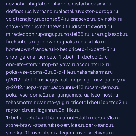
neznobi.ru
bigfatcc.ru
habble.ru
starbucksvia.ru
delfinet.ru
silvernano.ru
elestal.ru
vektor-doroga.ru
velotrenajery.ru
pronso54.ru
lenasever.ru
lovinskix.ru
show-pets.ru
smartnews03.ru
discofoxworld.ru
miraclecoon.ru
pongup.ru
hostel65.ru
liura.ru
glasspb.ru
firehunters.ru
gribowo.ru
gnalis.ru
bulkitula.ru
hometown-france.ru
1-xbeticricetc-1-xbetti-5.ru
shop-garena.ru
cricetc-1-xbetr-1-xbetcc-2.ru
one-life-story.ru
top-halyava.ru
accounts112.ru
poka-vse-doma-2.ru
3-d-file.ru
hahahaharms.ru
g2012.ru
tst-1.ru
shaggy-cat.ru
opsmgr.ru
ev-gallery.ru
g-2012.ru
ops-mgr.ru
accounts-112.ru
csm-demo.ru
poka-vse-doma2.ru
airgungames.ru
allseo-host.ru
tehosmotre.ru
varieta-yug.ru
cricetc1xbetr1xbetcc2.ru
raytor-d.ru
atillagunn.ru
3d-file.ru
1xbeticricetc1xbetti5.ru
uafoot-statti.ru
e-abis1c.ru
store-brawl-stars.ru
kts-services.ru
dark-sand.ru
sindika-01.ru
sp-life.ru
x-legion.ru
sib-archives.ru