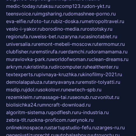
medic-today.ru
taksu.ru
comp123.ru
don-ykt.ru
teensvoice.ru
imgsharing.ru
domashnee-porno.ru
eva-elfie.ru
foto-tur.ru
biz-doska.ru
metropoltravel.ru
veslo-i-yakor.ru
borodino-media.ru
rostotsky.ru
regionufa.ru
weiss-bet.ru
zaryna.ru
casinotablet.ru
universalia.ru
remont-mebeli-moscow.ru
termomur.ru
clubfisher.ru
remstirufa.ru
erdamchi.ru
doramamama.ru
muraviovka-park.ru
worldofwoman.ru
clean-dreams.ru
arkrym.ru
kristinita.ru
dircomputer.ru
healthenter.ru
textexperts.ru
pivnaya-kruzhka.ru
kinofilmy-2021.ru
demolalapaluza.ru
tanyavanya.ru
remstir-tolyatti.ru
msdip.ru
jdol.ru
sokolovr.ru
newtech-spb.ru
rezemkleim.ru
massage-tai.ru
seonub.ru
zvonitut.ru
biolisichka24.ru
mncraft-download.ru
algoritm-sistema.ru
godflesh.ru
ru-industria.ru
zebra-tlt.ru
okna-proficom.ru
erynok.ru
onlinekinospace.ru
startupstudio-fefu.ru
zarges-ru.ru
gegenjustizunrecht.ru
autobalashov.ru
utrovortu.ru