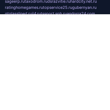
sageerp.ru
taxodrom.ru
dsrazvitie.ru
hardcity.net.ru
ratinghomegames.ru
topservice25.ru
gubernyan.ru
gtglasslined.ru
ii4.ru
tssport.spb.ru
andorra24.com
blackwallstreet.ru
oboimos.ru
optim-doors.com.ru
ikuch.ru
nycr.org.ru
npa21.ru
vremya-ch.spb.ru
desert000.ru
ivtorgi.ru
ifiori.ru
catalog-statei.ru
dcv.org.ru
spetsmaster174.ru
ipkameryhiseeu.ru
dum26.ru
ruspol.spb.ru
fr-opendp.ru
kam-solnyshko.ru
cheyenne-arapaho.ru
sevzapmetal.spb.ru
ted-lapidus.spb.ru
parasite-eliminator.ru
sigma-complete.ru
modernworld.ru
dama-moda.ru
eholot-group.ru
sk-nvkz.ru
DRONGOLD.RU
democratia2.ru
i-farmer.ru
mass-sport.org
jablonex.spb.ru
bookmess.ru
linkword.ru
refineua.com.ru
cs-spec.net.ru
altay-mebel.ru
DNK-THEATRE.RU
mechaniks.spb.ru
ipcamtechage.ru
skosta.ru
a-sun.ru
stroy-ldsp.ru
snowlands.org.ru
childrensshoes.ru
mrlizzy.ru
mebelsofiakrd.ru