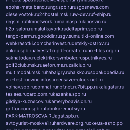
epoha-metalband.ru
ngr.spb.ru
rusgosnews.com
dieselvostok.ru
24hostel.msk.ru
w-dev.ru
f-ship.ru
regsmi.ru
filmnetwork.ru
malinasp.ru
kinosvin.ru
h2o-salon.ru
malutkayork.ru
deltaprim.spb.ru
tango-perm.ru
gooddir.ru
sgv.su
multiki-online.com
webkrasotki.com
cherinvest.ru
detskiy-ostrov.ru
ankou.spb.ru
alvesta1.ru
pdf-creator.ru
nix-files.org.ru
sakhatoday.ru
elektrikersymboler.ru
sputnikyes.ru
golf2club.msk.ru
aeforums.ru
zallclub.ru
multimodal.msk.ru
habaigry.ru
haikko.ru
sobakopedia.ru
isz-fest.ru
ewnc.info
screensaver-clock.net.ru
volnav.spb.ru
comnat.ru
npf.net.ru
7bit.pp.ru
kalugatur.ru
tesiaes.ru
card.com.ru
kazanka.spb.ru
gildiya-kuznecov.ru
kameryboavision.ru
griffoncom.spb.ru
fabrika-emotsiy.ru
PARK-MATROSOVA.RU
agat.spb.ru
avtoyurist-moskva1.ru
hardware.org.ru
схема-авто.рф