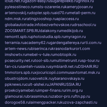
iclub.net.ru
gazon-easy.ru
sugarepilekb.ru
grinox.ru
pylesostineco.ru
msts-ozarenie.ru
kameryjooan.ru
artemovskij.ru
dopler.spb.ru
aid70.ru
metall-perm.ru
ndm.msk.ru
ratingzooshop.ru
apiaccess.ru
globalautotrade.info
bezverhovskoe.ru
drsschool.ru
ZOOSMART.SPB.RU
dalakony.ru
medikijob.ru
remontt.spb.ru
photostudia.spb.ru
myragon.ru
terramia.ru
academy62.ru
gardengallereya.ru
rti.com.ru
artem-news.ru
biserinca.ru
krasnodarkurort.com
imshowtv.ru
mebel-v-tule.ru
mobtopik.ru
pcsecurity.net.ru
tool-sib.ru
multimetrunit.ru
sp-tour.ru
fan-cs.ru
santeh-russia.ru
symbian9.net.ru
DSHAIR.RU
tmmotors.spb.ru
xjocuricopii.com
musavtomat.msk.ru
obustrojdom.ru
sovetcik.ru
ybaranovskaya.ru
ppknews.ru
cult-alshei.ru
JAPANRUSSIA.RU
proekciyamebel.ru
imper-finans.ru
rim.org.ru
glamourai.ru
brassminus.ru
zabor-pro.ru
ftn.pp.ru
dorogoe58.ru
laimengpacker.ru
kuzova-zapchasti.ru