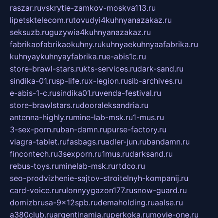
raszar.ru
vskrytie-zamkov-moskva113.ru
lipetsktelecom.ru
tovudyi4kuhnyanazakaz.ru
seksuzb.ru
guzywia4kuhnyanazakaz.ru
fabrikaofabrikaokuhny.ru
kuhnyaekuhnyaafabrika.ru
kuhnyaykuhnyayfabrika.ru
e-abis1c.ru
store-brawl-stars.ru
kts-services.ru
dark-sand.ru
sindika-01.ru
sp-life.ru
x-legion.ru
sib-archives.ru
e-abis-1-c.ru
sindika01.ru
venda-festival.ru
store-brawlstars.ru
dooraleksandria.ru
antenna-highly.ru
mine-lab-msk.ru
1-mus.ru
3-sex-porn.ru
ban-damn.ru
purse-factory.ru
viagra-tablet.ru
fasbags.ru
adler-jun.ru
bandamn.ru
fincontech.ru
3sexporn.ru
1mus.ru
darksand.ru
rebus-toys.ru
minelab-msk.ru
rtdco.ru
seo-prodvizhenie-sajtov-stroitelnyh-kompanij.ru
card-voice.ru
rulonnyygazon177.ru
snow-guard.ru
domizbrusa-9x12spb.ru
demaholding.ru
aalse.ru
a380club.ru
argentinamia.ru
perkoka.ru
movie-one.ru