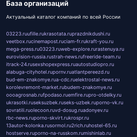
База организаций
Актуальный каталог компаний по всей России
03223.ru
ufille.ru
krasotata.ru
prazdnikdushi.ru
veetbox.ru
cinemapost.ru
ciam-fr.ru
kraft-you.ru
mega-press.ru
03223.ru
web-explore.ru
rastenuya.ru
eurovision-russia.ru
strah-news.ru
freeride-team.ru
itrack-24.ru
sexshopexpress.ru
autostudiopro.ru
alabuga-cityhotel.ru
pornv.ru
atlantpereezd.ru
bud-em-znakomye.ru
a-cdc.ru
elektrostal-news.ru
korolevremont-market.ru
budem-znakomye.ru
oooagrosnab.ru
fpodaso.ru
emfire.ru
pro-otdelky.ru
ukrasotki.ru
seksuzbek.ru
seks-uzbek.ru
porno-vk.ru
sovratili.ru
olecoon.ru
vd-dosug.ru
adonyev.ru
rbc-news.ru
porno-skvirt.ru
krospr.ru
13autor-kolonka.ru
sormol.ru
2rich.ru
hostel-65.ru
hostserve.ru
porno-na-russkom.ru
mishinlab.ru