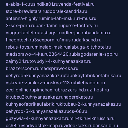
e-abis-1-c.ru
sindika01.ru
venda-festival.ru
store-brawlstars.ru
dooraleksandria.ru
antenna-highly.ru
mine-lab-msk.ru
1-mus.ru
3-sex-porn.ru
ban-damn.ru
purse-factory.ru
viagra-tablet.ru
fasbags.ru
adler-jun.ru
bandamn.ru
fincontech.ru
3sexporn.ru
1mus.ru
darksand.ru
rebus-toys.ru
minelab-msk.ru
alabuga-cityhotel.ru
medsprawo-4-ka.ru
2864420.ru
blagodarenie-spb.ru
zajmy24.ru
tovudyi-4-kuhnyanazakaz.ru
brazzerscom.ru
medsprawo4ka.ru
xehyroo5kuhnyanazakaz.ru
fabrikayfabrikaefabrika.ru
vskrytie-zamkov-moskva-113.ru
biletnadom.ru
zed-online.ru
pimchax.ru
brazzers-hd.ru
z-host.ru
kitubeu2kuhnyanazakaz.ru
naperekate.ru
kuhnyaofabrikaufabrik.ru
kitubeu-2-kuhnyanazakaz.ru
xehyroo-5-kuhnyanazakaz.ru
cs-68.ru
guzywia-4-kuhnyanazakaz.ru
mir-tk.ru
vlknrussia.ru
cs68.ru
vladivostok-map.ru
video-seks.ru
bankaribi.ru