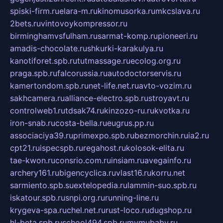
spiski-firm.ru
elara-m.ru
kinomusorka.ru
mkcslava.ru
2bets.ru
vintovoykompressor.ru
birminghamvsfulham.ru
sarmat-komp.ru
pioneeri.ru
amadis-chocolate.ru
shkurki-karakulya.ru
kanotiforet.spb.ru
tutmassage.ru
ecolog.org.ru
praga.spb.ru
falcorussia.ru
autodoctorservis.ru
kamertondom.spb.ru
net-life.net.ru
avto-vozim.ru
sakhcamera.ru
alliance-electro.spb.ru
stroyavt.ru
controlweb1.ru
tdsak74.ru
kinzozo-ru.ru
kvotka.ru
iron-snab.ru
costa-bella.ru
eugrus.pp.ru
associaciya39.ru
primexpo.spb.ru
bezmorchin.ru
ia2.ru
cpt21.ru
ispecspb.ru
regahost.ru
kolosok-elita.ru
tae-kwon.ru
consrio.com.ru
insiam.ru
avegainfo.ru
archery161.ru
bigencyclica.ru
vlast16.ru
korru.net
sarmiento.spb.su
extelopedia.ru
lammin-suo.spb.ru
iskatour.spb.ru
snpi.org.ru
running-line.ru
krygeva-spa.ru
chel.net.ru
rust-loco.ru
dugshop.ru
hl-beta.spb.ru
school494.spb.ru
mymubaby.ru