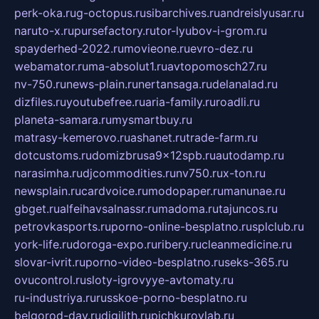
perk-oka.ru
g-octopus.ru
sibarchives.ru
andreislyusar.ru
naruto-x.ru
pursefactory.ru
tor-lyubov-i-grom.ru
spayderhed-2022.ru
movieone.ru
evro-dez.ru
webamator.ru
ma-absolut1.ru
avtopomosch27.ru
nv-750.ru
news-plain.ru
nertansaga.ru
delanalad.ru
dizfiles.ru
youtubefree.ru
aria-family.ru
roadli.ru
planeta-samara.ru
mysmartbuy.ru
matrasy-kemerovo.ru
ashanet.ru
trade-farm.ru
dotcustoms.ru
domizbrusa9x12spb.ru
autodamp.ru
narasimha.ru
djcommodities.ru
nv750.ru
x-ton.ru
newsplain.ru
cardvoice.ru
modopaper.ru
manunae.ru
gbget.ru
alfeihavsalnassr.ru
madoma.ru
tajuncos.ru
petrovkasports.ru
porno-online-besplatno.ru
splclub.ru
york-life.ru
doroga-expo.ru
ribery.ru
cleanmedicine.ru
slovar-ivrit.ru
porno-video-besplatno.ru
seks-365.ru
ovucontrol.ru
sloty-igrovyye-avtomaty.ru
ru-industriya.ru
russkoe-porno-besplatno.ru
belgorod-day.ru
digilith.ru
pichkurovlab.ru