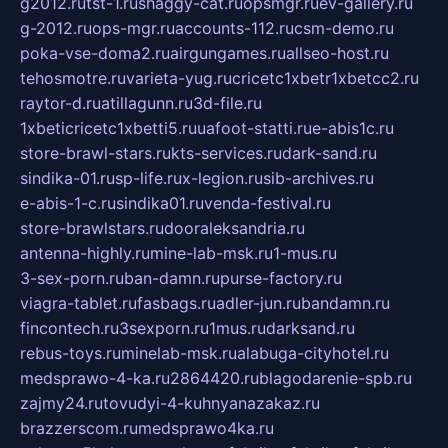
g2012.ru
tst-1.ru
shaggy-cat.ru
opsmgr.ru
ev-gallery.ru
g-2012.ru
ops-mgr.ru
accounts-112.ru
csm-demo.ru
poka-vse-doma2.ru
airgungames.ru
allseo-host.ru
tehosmotre.ru
varieta-yug.ru
cricetc1xbetr1xbetcc2.ru
raytor-d.ru
atillagunn.ru
3d-file.ru
1xbeticricetc1xbetti5.ru
uafoot-statti.ru
e-abis1c.ru
store-brawl-stars.ru
kts-services.ru
dark-sand.ru
sindika-01.ru
sp-life.ru
x-legion.ru
sib-archives.ru
e-abis-1-c.ru
sindika01.ru
venda-festival.ru
store-brawlstars.ru
dooraleksandria.ru
antenna-highly.ru
mine-lab-msk.ru
1-mus.ru
3-sex-porn.ru
ban-damn.ru
purse-factory.ru
viagra-tablet.ru
fasbags.ru
adler-jun.ru
bandamn.ru
fincontech.ru
3sexporn.ru
1mus.ru
darksand.ru
rebus-toys.ru
minelab-msk.ru
alabuga-cityhotel.ru
medsprawo-4-ka.ru
2864420.ru
blagodarenie-spb.ru
zajmy24.ru
tovudyi-4-kuhnyanazakaz.ru
brazzerscom.ru
medsprawo4ka.ru