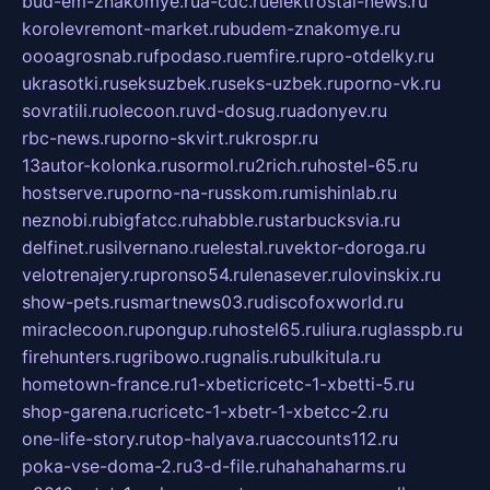
bud-em-znakomye.ru
a-cdc.ru
elektrostal-news.ru
korolevremont-market.ru
budem-znakomye.ru
oooagrosnab.ru
fpodaso.ru
emfire.ru
pro-otdelky.ru
ukrasotki.ru
seksuzbek.ru
seks-uzbek.ru
porno-vk.ru
sovratili.ru
olecoon.ru
vd-dosug.ru
adonyev.ru
rbc-news.ru
porno-skvirt.ru
krospr.ru
13autor-kolonka.ru
sormol.ru
2rich.ru
hostel-65.ru
hostserve.ru
porno-na-russkom.ru
mishinlab.ru
neznobi.ru
bigfatcc.ru
habble.ru
starbucksvia.ru
delfinet.ru
silvernano.ru
elestal.ru
vektor-doroga.ru
velotrenajery.ru
pronso54.ru
lenasever.ru
lovinskix.ru
show-pets.ru
smartnews03.ru
discofoxworld.ru
miraclecoon.ru
pongup.ru
hostel65.ru
liura.ru
glasspb.ru
firehunters.ru
gribowo.ru
gnalis.ru
bulkitula.ru
hometown-france.ru
1-xbeticricetc-1-xbetti-5.ru
shop-garena.ru
cricetc-1-xbetr-1-xbetcc-2.ru
one-life-story.ru
top-halyava.ru
accounts112.ru
poka-vse-doma-2.ru
3-d-file.ru
hahahaharms.ru