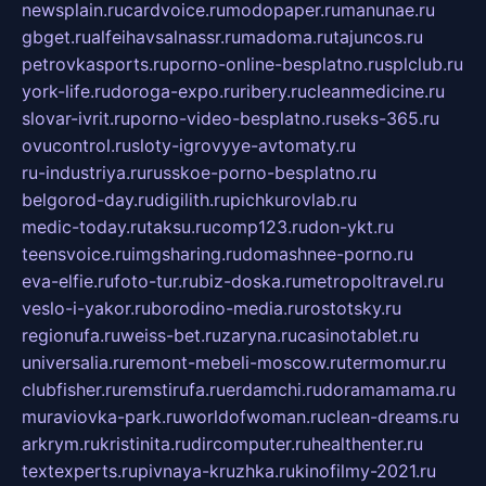
newsplain.ru
cardvoice.ru
modopaper.ru
manunae.ru
gbget.ru
alfeihavsalnassr.ru
madoma.ru
tajuncos.ru
petrovkasports.ru
porno-online-besplatno.ru
splclub.ru
york-life.ru
doroga-expo.ru
ribery.ru
cleanmedicine.ru
slovar-ivrit.ru
porno-video-besplatno.ru
seks-365.ru
ovucontrol.ru
sloty-igrovyye-avtomaty.ru
ru-industriya.ru
russkoe-porno-besplatno.ru
belgorod-day.ru
digilith.ru
pichkurovlab.ru
medic-today.ru
taksu.ru
comp123.ru
don-ykt.ru
teensvoice.ru
imgsharing.ru
domashnee-porno.ru
eva-elfie.ru
foto-tur.ru
biz-doska.ru
metropoltravel.ru
veslo-i-yakor.ru
borodino-media.ru
rostotsky.ru
regionufa.ru
weiss-bet.ru
zaryna.ru
casinotablet.ru
universalia.ru
remont-mebeli-moscow.ru
termomur.ru
clubfisher.ru
remstirufa.ru
erdamchi.ru
doramamama.ru
muraviovka-park.ru
worldofwoman.ru
clean-dreams.ru
arkrym.ru
kristinita.ru
dircomputer.ru
healthenter.ru
textexperts.ru
pivnaya-kruzhka.ru
kinofilmy-2021.ru