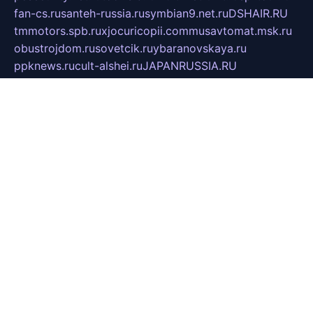
fan-cs.ru
santeh-russia.ru
symbian9.net.ru
DSHAIR.RU
tmmotors.spb.ru
xjocuricopii.com
musavtomat.msk.ru
obustrojdom.ru
sovetcik.ru
ybaranovskaya.ru
ppknews.ru
cult-alshei.ru
JAPANRUSSIA.RU
proekciyamebel.ru
imper-finans.ru
rim.org.ru
glamourai.ru
brassminus.ru
zabor-pro.ru
ftn.pp.ru
dorogoe58.ru
laimengpacker.ru
kuzova-zapchasti.ru
sageerp.ru
taxodrom.ru
dsrazvitie.ru
hardcity.net.ru
ratinghomegames.ru
topservice25.ru
gubernyan.ru
gtglasslined.ru
ii4.ru
tssport.spb.ru
andorra24.com
blackwallstreet.ru
oboimos.ru
optim-doors.com.ru
ikuch.ru
nycr.org.ru
npa21.ru
vremya-ch.spb.ru
desert000.ru
ivtorgi.ru
ifiori.ru
catalog-statei.ru
dcv.org.ru
spetsmaster174.ru
ipkameryhiseeu.ru
dum26.ru
ruspol.spb.ru
fr-opendp.ru
kam-solnyshko.ru
cheyenne-arapaho.ru
sevzapmetal.spb.ru
ted-lapidus.spb.ru
parasite-eliminator.ru
sigma-complete.ru
modernworld.ru
dama-moda.ru