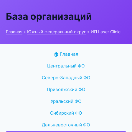
База организаций
Главная
»
Южный федеральный округ
» ИП Laser Clinic
🏠 Главная
Центральный ФО
Северо-Западный ФО
Приволжский ФО
Уральский ФО
Сибирский ФО
Дальневосточный ФО