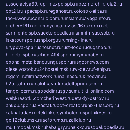
associaciya39.ru
primexpo.spb.ru
bezmorchin.ru
ia2.ru
cpt21.ru
ispecspb.ru
regahost.ru
kolosok-elita.ru
tae-kwon.ru
consrio.com.ru
insiam.ru
avegainfo.ru
archery161.ru
bigencyclica.ru
vlast16.ru
korru.net
sarmiento.spb.su
extelopedia.ru
lammin-suo.spb.ru
iskatour.spb.ru
snpi.org.ru
running-line.ru
krygeva-spa.ru
chel.net.ru
rust-loco.ru
dugshop.ru
hl-beta.spb.ru
school494.spb.ru
mymubaby.ru
epoha-metalband.ru
ngr.spb.ru
rusgosnews.com
dieselvostok.ru
24hostel.msk.ru
w-dev.ru
f-ship.ru
regsmi.ru
filmnetwork.ru
malinasp.ru
kinosvin.ru
h2o-salon.ru
malutkayork.ru
deltaprim.spb.ru
tango-perm.ru
gooddir.ru
sgv.su
multiki-online.com
webkrasotki.com
cherinvest.ru
detskiy-ostrov.ru
ankou.spb.ru
alvesta1.ru
pdf-creator.ru
nix-files.org.ru
sakhatoday.ru
elektrikersymboler.ru
sputnikyes.ru
golf2club.msk.ru
aeforums.ru
zallclub.ru
multimodal.msk.ru
habaigry.ru
haikko.ru
sobakopedia.ru