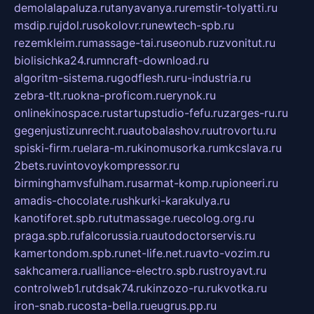
demolalapaluza.ru
tanyavanya.ru
remstir-tolyatti.ru
msdip.ru
jdol.ru
sokolovr.ru
newtech-spb.ru
rezemkleim.ru
massage-tai.ru
seonub.ru
zvonitut.ru
biolisichka24.ru
mncraft-download.ru
algoritm-sistema.ru
godflesh.ru
ru-industria.ru
zebra-tlt.ru
okna-proficom.ru
erynok.ru
onlinekinospace.ru
startupstudio-fefu.ru
zarges-ru.ru
gegenjustizunrecht.ru
autobalashov.ru
utrovortu.ru
spiski-firm.ru
elara-m.ru
kinomusorka.ru
mkcslava.ru
2bets.ru
vintovoykompressor.ru
birminghamvsfulham.ru
sarmat-komp.ru
pioneeri.ru
amadis-chocolate.ru
shkurki-karakulya.ru
kanotiforet.spb.ru
tutmassage.ru
ecolog.org.ru
praga.spb.ru
falcorussia.ru
autodoctorservis.ru
kamertondom.spb.ru
net-life.net.ru
avto-vozim.ru
sakhcamera.ru
alliance-electro.spb.ru
stroyavt.ru
controlweb1.ru
tdsak74.ru
kinzozo-ru.ru
kvotka.ru
iron-snab.ru
costa-bella.ru
eugrus.pp.ru