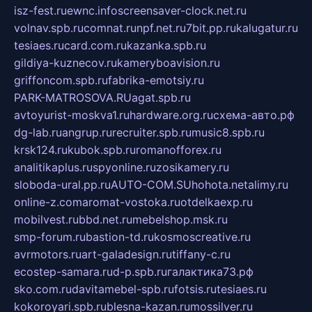
isz-fest.ru
ewnc.info
screensaver-clock.net.ru
volnav.spb.ru
comnat.ru
npf.net.ru
7bit.pp.ru
kalugatur.ru
tesiaes.ru
card.com.ru
kazanka.spb.ru
gildiya-kuznecov.ru
kameryboavision.ru
griffoncom.spb.ru
fabrika-emotsiy.ru
PARK-MATROSOVA.RU
agat.spb.ru
avtoyurist-moskva1.ru
hardware.org.ru
схема-авто.рф
dg-lab.ru
angrup.ru
recruiter.spb.ru
music8.spb.ru
krsk124.ru
kubok.spb.ru
romanofforex.ru
analitikaplus.ru
spyonline.ru
zosikamery.ru
sloboda-ural.pp.ru
AUTO-COM.SU
hohota.net
alimy.ru
online-z.com
aromat-vostoka.ru
otdelkaexp.ru
mobilvest.ru
bbd.net.ru
mebelshop.msk.ru
smp-forum.ru
bastion-td.ru
kosmoscreative.ru
avrmotors.ru
art-galadesign.ru
tiffany-c.ru
ecostep-samara.ru
d-p.spb.ru
галактика73.рф
sko.com.ru
davitamebel-spb.ru
fotsis.ru
tesiaes.ru
kokoroyari.spb.ru
blesna-kazan.ru
mossilver.ru