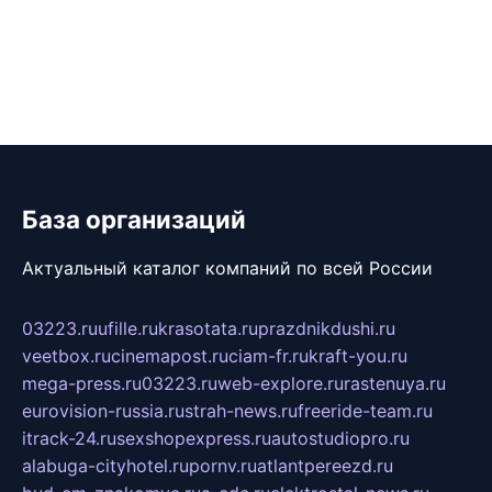
База организаций
Актуальный каталог компаний по всей России
03223.ru
ufille.ru
krasotata.ru
prazdnikdushi.ru
veetbox.ru
cinemapost.ru
ciam-fr.ru
kraft-you.ru
mega-press.ru
03223.ru
web-explore.ru
rastenuya.ru
eurovision-russia.ru
strah-news.ru
freeride-team.ru
itrack-24.ru
sexshopexpress.ru
autostudiopro.ru
alabuga-cityhotel.ru
pornv.ru
atlantpereezd.ru