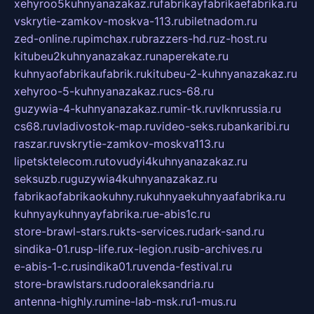
xehyroo5kuhnyanazakaz.ru
fabrikayfabrikaefabrika.ru
vskrytie-zamkov-moskva-113.ru
biletnadom.ru
zed-online.ru
pimchax.ru
brazzers-hd.ru
z-host.ru
kitubeu2kuhnyanazakaz.ru
naperekate.ru
kuhnyaofabrikaufabrik.ru
kitubeu-2-kuhnyanazakaz.ru
xehyroo-5-kuhnyanazakaz.ru
cs-68.ru
guzywia-4-kuhnyanazakaz.ru
mir-tk.ru
vlknrussia.ru
cs68.ru
vladivostok-map.ru
video-seks.ru
bankaribi.ru
raszar.ru
vskrytie-zamkov-moskva113.ru
lipetsktelecom.ru
tovudyi4kuhnyanazakaz.ru
seksuzb.ru
guzywia4kuhnyanazakaz.ru
fabrikaofabrikaokuhny.ru
kuhnyaekuhnyaafabrika.ru
kuhnyaykuhnyayfabrika.ru
e-abis1c.ru
store-brawl-stars.ru
kts-services.ru
dark-sand.ru
sindika-01.ru
sp-life.ru
x-legion.ru
sib-archives.ru
e-abis-1-c.ru
sindika01.ru
venda-festival.ru
store-brawlstars.ru
dooraleksandria.ru
antenna-highly.ru
mine-lab-msk.ru
1-mus.ru