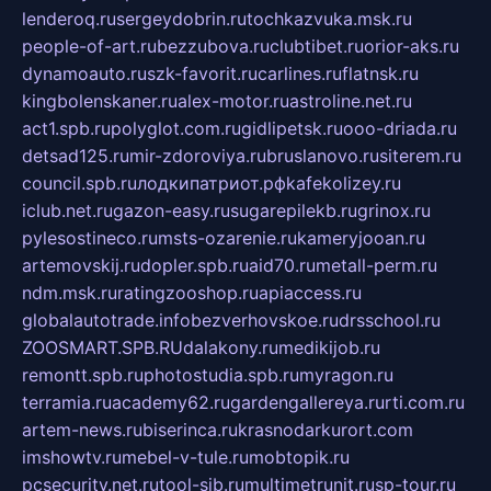
lenderoq.ru
sergeydobrin.ru
tochkazvuka.msk.ru
people-of-art.ru
bezzubova.ru
clubtibet.ru
orior-aks.ru
dynamoauto.ru
szk-favorit.ru
carlines.ru
flatnsk.ru
kingbolenskaner.ru
alex-motor.ru
astroline.net.ru
act1.spb.ru
polyglot.com.ru
gidlipetsk.ru
ooo-driada.ru
detsad125.ru
mir-zdoroviya.ru
bruslanovo.ru
siterem.ru
council.spb.ru
лодкипатриот.рф
kafekolizey.ru
iclub.net.ru
gazon-easy.ru
sugarepilekb.ru
grinox.ru
pylesostineco.ru
msts-ozarenie.ru
kameryjooan.ru
artemovskij.ru
dopler.spb.ru
aid70.ru
metall-perm.ru
ndm.msk.ru
ratingzooshop.ru
apiaccess.ru
globalautotrade.info
bezverhovskoe.ru
drsschool.ru
ZOOSMART.SPB.RU
dalakony.ru
medikijob.ru
remontt.spb.ru
photostudia.spb.ru
myragon.ru
terramia.ru
academy62.ru
gardengallereya.ru
rti.com.ru
artem-news.ru
biserinca.ru
krasnodarkurort.com
imshowtv.ru
mebel-v-tule.ru
mobtopik.ru
pcsecurity.net.ru
tool-sib.ru
multimetrunit.ru
sp-tour.ru