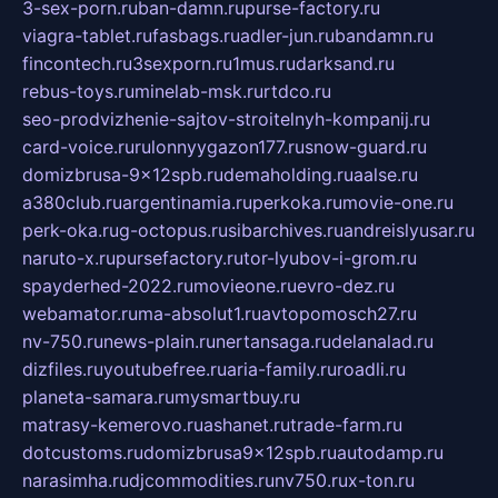
3-sex-porn.ru
ban-damn.ru
purse-factory.ru
viagra-tablet.ru
fasbags.ru
adler-jun.ru
bandamn.ru
fincontech.ru
3sexporn.ru
1mus.ru
darksand.ru
rebus-toys.ru
minelab-msk.ru
rtdco.ru
seo-prodvizhenie-sajtov-stroitelnyh-kompanij.ru
card-voice.ru
rulonnyygazon177.ru
snow-guard.ru
domizbrusa-9x12spb.ru
demaholding.ru
aalse.ru
a380club.ru
argentinamia.ru
perkoka.ru
movie-one.ru
perk-oka.ru
g-octopus.ru
sibarchives.ru
andreislyusar.ru
naruto-x.ru
pursefactory.ru
tor-lyubov-i-grom.ru
spayderhed-2022.ru
movieone.ru
evro-dez.ru
webamator.ru
ma-absolut1.ru
avtopomosch27.ru
nv-750.ru
news-plain.ru
nertansaga.ru
delanalad.ru
dizfiles.ru
youtubefree.ru
aria-family.ru
roadli.ru
planeta-samara.ru
mysmartbuy.ru
matrasy-kemerovo.ru
ashanet.ru
trade-farm.ru
dotcustoms.ru
domizbrusa9x12spb.ru
autodamp.ru
narasimha.ru
djcommodities.ru
nv750.ru
x-ton.ru