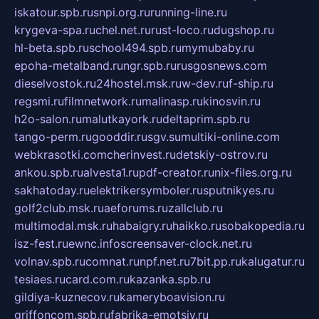
iskatour.spb.ru
snpi.org.ru
running-line.ru
krygeva-spa.ru
chel.net.ru
rust-loco.ru
dugshop.ru
hl-beta.spb.ru
school494.spb.ru
mymubaby.ru
epoha-metalband.ru
ngr.spb.ru
rusgosnews.com
dieselvostok.ru
24hostel.msk.ru
w-dev.ru
f-ship.ru
regsmi.ru
filmnetwork.ru
malinasp.ru
kinosvin.ru
h2o-salon.ru
malutkayork.ru
deltaprim.spb.ru
tango-perm.ru
gooddir.ru
sgv.su
multiki-online.com
webkrasotki.com
cherinvest.ru
detskiy-ostrov.ru
ankou.spb.ru
alvesta1.ru
pdf-creator.ru
nix-files.org.ru
sakhatoday.ru
elektrikersymboler.ru
sputnikyes.ru
golf2club.msk.ru
aeforums.ru
zallclub.ru
multimodal.msk.ru
habaigry.ru
haikko.ru
sobakopedia.ru
isz-fest.ru
ewnc.info
screensaver-clock.net.ru
volnav.spb.ru
comnat.ru
npf.net.ru
7bit.pp.ru
kalugatur.ru
tesiaes.ru
card.com.ru
kazanka.spb.ru
gildiya-kuznecov.ru
kameryboavision.ru
griffoncom.spb.ru
fabrika-emotsiy.ru