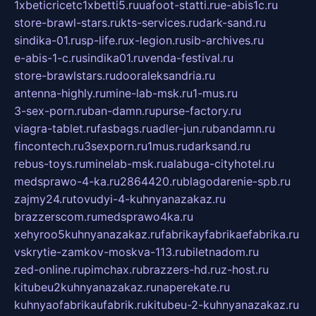
1xbeticricetc1xbetti5.ru
uafoot-statti.ru
e-abis1c.ru
store-brawl-stars.ru
kts-services.ru
dark-sand.ru
sindika-01.ru
sp-life.ru
x-legion.ru
sib-archives.ru
e-abis-1-c.ru
sindika01.ru
venda-festival.ru
store-brawlstars.ru
dooraleksandria.ru
antenna-highly.ru
mine-lab-msk.ru
1-mus.ru
3-sex-porn.ru
ban-damn.ru
purse-factory.ru
viagra-tablet.ru
fasbags.ru
adler-jun.ru
bandamn.ru
fincontech.ru
3sexporn.ru
1mus.ru
darksand.ru
rebus-toys.ru
minelab-msk.ru
alabuga-cityhotel.ru
medsprawo-4-ka.ru
2864420.ru
blagodarenie-spb.ru
zajmy24.ru
tovudyi-4-kuhnyanazakaz.ru
brazzerscom.ru
medsprawo4ka.ru
xehyroo5kuhnyanazakaz.ru
fabrikayfabrikaefabrika.ru
vskrytie-zamkov-moskva-113.ru
biletnadom.ru
zed-online.ru
pimchax.ru
brazzers-hd.ru
z-host.ru
kitubeu2kuhnyanazakaz.ru
naperekate.ru
kuhnyaofabrikaufabrik.ru
kitubeu-2-kuhnyanazakaz.ru