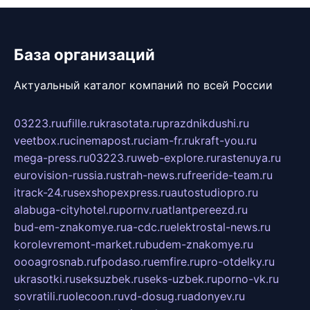
База организаций
Актуальный каталог компаний по всей России
03223.ru
ufille.ru
krasotata.ru
prazdnikdushi.ru
veetbox.ru
cinemapost.ru
ciam-fr.ru
kraft-you.ru
mega-press.ru
03223.ru
web-explore.ru
rastenuya.ru
eurovision-russia.ru
strah-news.ru
freeride-team.ru
itrack-24.ru
sexshopexpress.ru
autostudiopro.ru
alabuga-cityhotel.ru
pornv.ru
atlantpereezd.ru
bud-em-znakomye.ru
a-cdc.ru
elektrostal-news.ru
korolevremont-market.ru
budem-znakomye.ru
oooagrosnab.ru
fpodaso.ru
emfire.ru
pro-otdelky.ru
ukrasotki.ru
seksuzbek.ru
seks-uzbek.ru
porno-vk.ru
sovratili.ru
olecoon.ru
vd-dosug.ru
adonyev.ru