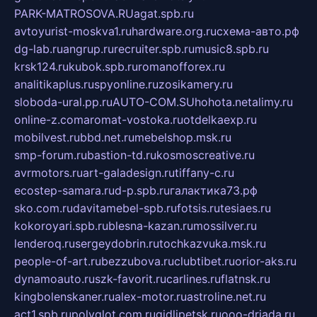
PARK-MATROSOVA.RU
agat.spb.ru
avtoyurist-moskva1.ru
hardware.org.ru
схема-авто.рф
dg-lab.ru
angrup.ru
recruiter.spb.ru
music8.spb.ru
krsk124.ru
kubok.spb.ru
romanofforex.ru
analitikaplus.ru
spyonline.ru
zosikamery.ru
sloboda-ural.pp.ru
AUTO-COM.SU
hohota.net
alimy.ru
online-z.com
aromat-vostoka.ru
otdelkaexp.ru
mobilvest.ru
bbd.net.ru
mebelshop.msk.ru
smp-forum.ru
bastion-td.ru
kosmoscreative.ru
avrmotors.ru
art-galadesign.ru
tiffany-c.ru
ecostep-samara.ru
d-p.spb.ru
галактика73.рф
sko.com.ru
davitamebel-spb.ru
fotsis.ru
tesiaes.ru
kokoroyari.spb.ru
blesna-kazan.ru
mossilver.ru
lenderoq.ru
sergeydobrin.ru
tochkazvuka.msk.ru
people-of-art.ru
bezzubova.ru
clubtibet.ru
orior-aks.ru
dynamoauto.ru
szk-favorit.ru
carlines.ru
flatnsk.ru
kingbolenskaner.ru
alex-motor.ru
astroline.net.ru
act1.spb.ru
polyglot.com.ru
gidlipetsk.ru
ooo-driada.ru