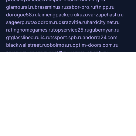
glamourai.ru
brassminus.ru
zabor-pro.ru
ftn.pp.ru
dorogoe58.ru
laimengpacker.ru
kuzova-zapchasti.ru
sageerp.ru
taxodrom.ru
dsrazvitie.ru
hardcity.net.ru
ratinghomegames.ru
topservice25.ru
gubernyan.ru
gtglasslined.ru
ii4.ru
tssport.spb.ru
andorra24.com
blackwallstreet.ru
oboimos.ru
optim-doors.com.ru
ikuch.ru
nycr.org.ru
npa21.ru
vremya-ch.spb.ru
desert000.ru
ivtorgi.ru
ifiori.ru
catalog-statei.ru
dcv.org.ru
spetsmaster174.ru
ipkameryhiseeu.ru
dum26.ru
ruspol.spb.ru
fr-opendp.ru
kam-solnyshko.ru
cheyenne-arapaho.ru
sevzapmetal.spb.ru
ted-lapidus.spb.ru
parasite-eliminator.ru
sigma-complete.ru
modernworld.ru
dama-moda.ru
eholot-group.ru
sk-nvkz.ru
DRONGOLD.RU
democratia2.ru
i-farmer.ru
mass-sport.org
jablonex.spb.ru
bookmess.ru
linkword.ru
refineua.com.ru
cs-spec.net.ru
altay-mebel.ru
DNK-THEATRE.RU
mechaniks.spb.ru
ipcamtechage.ru