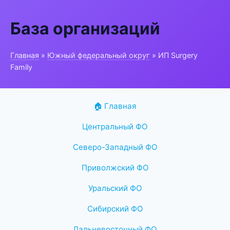
База организаций
Главная
»
Южный федеральный округ
» ИП Surgery
Family
🏠 Главная
Центральный ФО
Северо-Западный ФО
Приволжский ФО
Уральский ФО
Сибирский ФО
Дальневосточный ФО