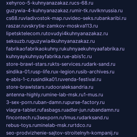
xehyroo-5-kuhnyanazakaz.ru
cs-68.ru
guzywia-4-kuhnyanazakaz.ru
mir-tk.ru
vlknrussia.ru
cs68.ru
vladivostok-map.ru
video-seks.ru
bankaribi.ru
raszar.ru
vskrytie-zamkov-moskva113.ru
lipetsktelecom.ru
tovudyi4kuhnyanazakaz.ru
seksuzb.ru
guzywia4kuhnyanazakaz.ru
fabrikaofabrikaokuhny.ru
kuhnyaekuhnyaafabrika.ru
kuhnyaykuhnyayfabrika.ru
e-abis1c.ru
store-brawl-stars.ru
kts-services.ru
dark-sand.ru
sindika-01.ru
sp-life.ru
x-legion.ru
sib-archives.ru
e-abis-1-c.ru
sindika01.ru
venda-festival.ru
store-brawlstars.ru
dooraleksandria.ru
antenna-highly.ru
mine-lab-msk.ru
1-mus.ru
3-sex-porn.ru
ban-damn.ru
purse-factory.ru
viagra-tablet.ru
fasbags.ru
adler-jun.ru
bandamn.ru
fincontech.ru
3sexporn.ru
1mus.ru
darksand.ru
rebus-toys.ru
minelab-msk.ru
rtdco.ru
seo-prodvizhenie-sajtov-stroitelnyh-kompanij.ru