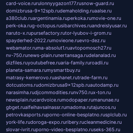
card-voice.ru
rulonnyygazon177.ru
snow-guard.ru
domizbrusa-9x12spb.ru
demaholding.ru
aalse.ru
a380club.ru
argentinamia.ru
perkoka.ru
movie-one.ru
perk-oka.ru
g-octopus.ru
sibarchives.ru
andreislyusar.ru
naruto-x.ru
pursefactory.ru
tor-lyubov-i-grom.ru
spayderhed-2022.ru
movieone.ru
evro-dez.ru
webamator.ru
ma-absolut1.ru
avtopomosch27.ru
nv-750.ru
news-plain.ru
nertansaga.ru
delanalad.ru
dizfiles.ru
youtubefree.ru
aria-family.ru
roadli.ru
planeta-samara.ru
mysmartbuy.ru
matrasy-kemerovo.ru
ashanet.ru
trade-farm.ru
dotcustoms.ru
domizbrusa9x12spb.ru
autodamp.ru
narasimha.ru
djcommodities.ru
nv750.ru
x-ton.ru
newsplain.ru
cardvoice.ru
modopaper.ru
manunae.ru
gbget.ru
alfeihavsalnassr.ru
madoma.ru
tajuncos.ru
petrovkasports.ru
porno-online-besplatno.ru
splclub.ru
york-life.ru
doroga-expo.ru
ribery.ru
cleanmedicine.ru
slovar-ivrit.ru
porno-video-besplatno.ru
seks-365.ru