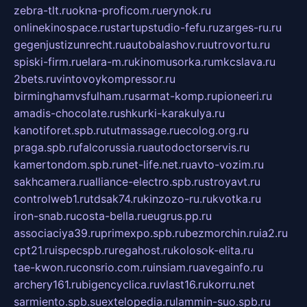
zebra-tlt.ru
okna-proficom.ru
erynok.ru
onlinekinospace.ru
startupstudio-fefu.ru
zarges-ru.ru
gegenjustizunrecht.ru
autobalashov.ru
utrovortu.ru
spiski-firm.ru
elara-m.ru
kinomusorka.ru
mkcslava.ru
2bets.ru
vintovoykompressor.ru
birminghamvsfulham.ru
sarmat-komp.ru
pioneeri.ru
amadis-chocolate.ru
shkurki-karakulya.ru
kanotiforet.spb.ru
tutmassage.ru
ecolog.org.ru
praga.spb.ru
falcorussia.ru
autodoctorservis.ru
kamertondom.spb.ru
net-life.net.ru
avto-vozim.ru
sakhcamera.ru
alliance-electro.spb.ru
stroyavt.ru
controlweb1.ru
tdsak74.ru
kinzozo-ru.ru
kvotka.ru
iron-snab.ru
costa-bella.ru
eugrus.pp.ru
associaciya39.ru
primexpo.spb.ru
bezmorchin.ru
ia2.ru
cpt21.ru
ispecspb.ru
regahost.ru
kolosok-elita.ru
tae-kwon.ru
consrio.com.ru
insiam.ru
avegainfo.ru
archery161.ru
bigencyclica.ru
vlast16.ru
korru.net
sarmiento.spb.su
extelopedia.ru
lammin-suo.spb.ru