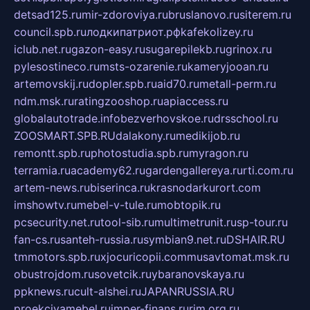
detsad125.ru
mir-zdoroviya.ru
bruslanovo.ru
siterem.ru
council.spb.ru
лодкипатриот.рф
kafekolizey.ru
iclub.net.ru
gazon-easy.ru
sugarepilekb.ru
grinox.ru
pylesostineco.ru
msts-ozarenie.ru
kameryjooan.ru
artemovskij.ru
dopler.spb.ru
aid70.ru
metall-perm.ru
ndm.msk.ru
ratingzooshop.ru
apiaccess.ru
globalautotrade.info
bezverhovskoe.ru
drsschool.ru
ZOOSMART.SPB.RU
dalakony.ru
medikijob.ru
remontt.spb.ru
photostudia.spb.ru
myragon.ru
terramia.ru
academy62.ru
gardengallereya.ru
rti.com.ru
artem-news.ru
biserinca.ru
krasnodarkurort.com
imshowtv.ru
mebel-v-tule.ru
mobtopik.ru
pcsecurity.net.ru
tool-sib.ru
multimetrunit.ru
sp-tour.ru
fan-cs.ru
santeh-russia.ru
symbian9.net.ru
DSHAIR.RU
tmmotors.spb.ru
xjocuricopii.com
musavtomat.msk.ru
obustrojdom.ru
sovetcik.ru
ybaranovskaya.ru
ppknews.ru
cult-alshei.ru
JAPANRUSSIA.RU
proekciyamebel.ru
imper-finans.ru
rim.org.ru