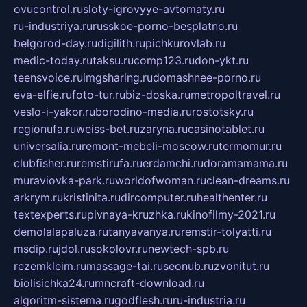
ovucontrol.ru
sloty-igrovyye-avtomaty.ru
ru-industriya.ru
russkoe-porno-besplatno.ru
belgorod-day.ru
digilith.ru
pichkurovlab.ru
medic-today.ru
taksu.ru
comp123.ru
don-ykt.ru
teensvoice.ru
imgsharing.ru
domashnee-porno.ru
eva-elfie.ru
foto-tur.ru
biz-doska.ru
metropoltravel.ru
veslo-i-yakor.ru
borodino-media.ru
rostotsky.ru
regionufa.ru
weiss-bet.ru
zaryna.ru
casinotablet.ru
universalia.ru
remont-mebeli-moscow.ru
termomur.ru
clubfisher.ru
remstirufa.ru
erdamchi.ru
doramamama.ru
muraviovka-park.ru
worldofwoman.ru
clean-dreams.ru
arkrym.ru
kristinita.ru
dircomputer.ru
healthenter.ru
textexperts.ru
pivnaya-kruzhka.ru
kinofilmy-2021.ru
demolalapaluza.ru
tanyavanya.ru
remstir-tolyatti.ru
msdip.ru
jdol.ru
sokolovr.ru
newtech-spb.ru
rezemkleim.ru
massage-tai.ru
seonub.ru
zvonitut.ru
biolisichka24.ru
mncraft-download.ru
algoritm-sistema.ru
godflesh.ru
ru-industria.ru