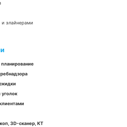
в
 и элайнерами
ми
 планирование
требнадзора
скидки
 уголок
 клиентами
оп, 3D-сканер, КТ