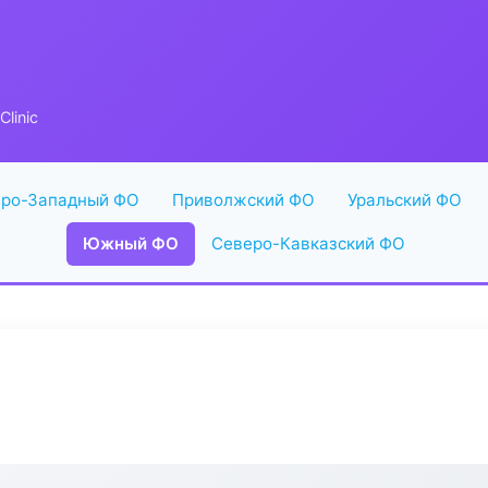
linic
ро-Западный ФО
Приволжский ФО
Уральский ФО
Южный ФО
Северо-Кавказский ФО