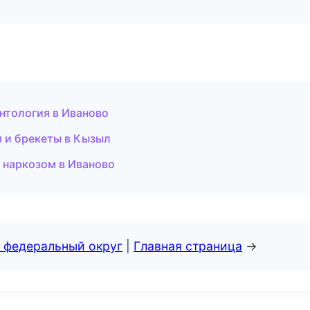
нтология в Иваново
я и брекеты в Кызыл
 наркозом в Иваново
 федеральный округ
|
Главная страница
→