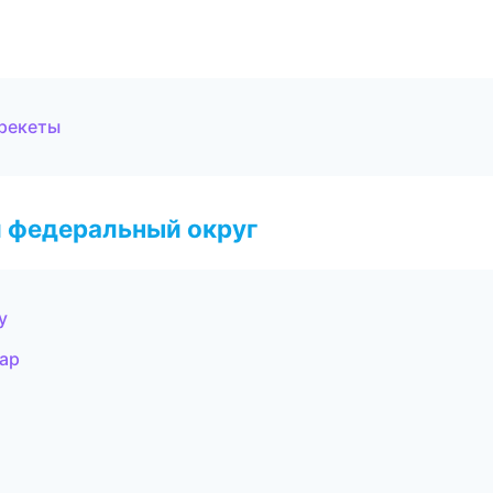
брекеты
 федеральный округ
у
ар