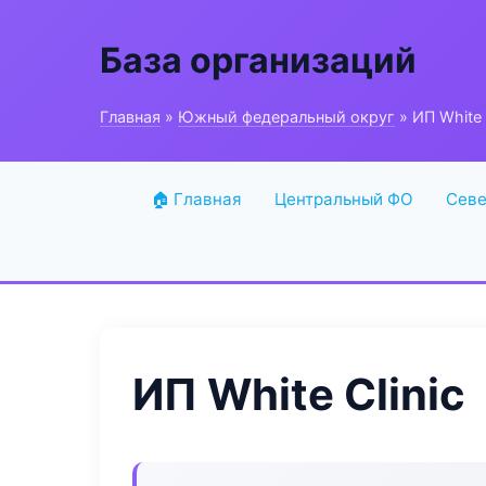
База организаций
Главная
»
Южный федеральный округ
» ИП White C
🏠 Главная
Центральный ФО
Севе
ИП White Clinic