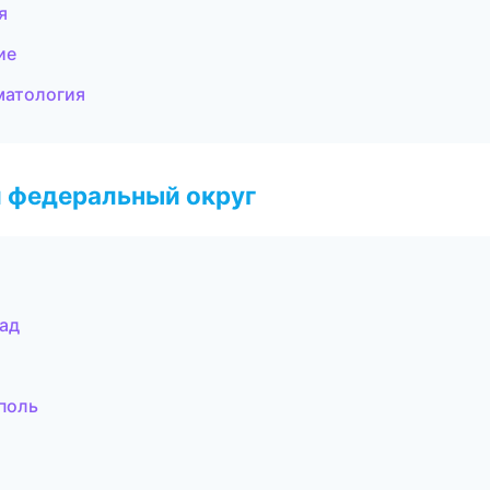
я
ие
матология
 федеральный округ
рад
поль