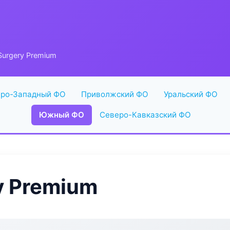
Surgery Premium
ро-Западный ФО
Приволжский ФО
Уральский ФО
Южный ФО
Северо-Кавказский ФО
y Premium