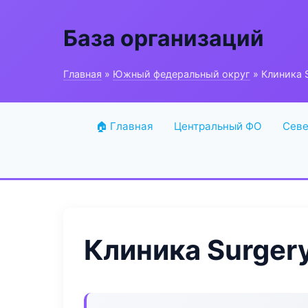
База организаций
Главная
»
Южный федеральный округ
» Клиника 
🏠 Главная
Центральный ФО
Севе
Клиника Surger