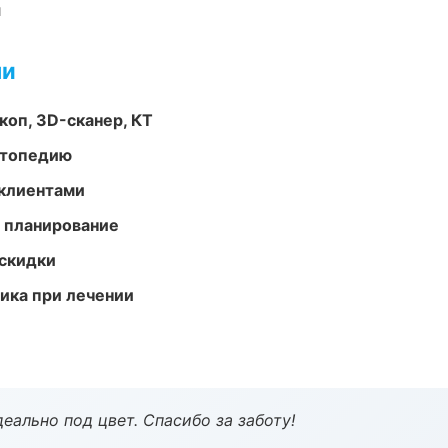
и
ми
оп, 3D-сканер, КТ
ортопедию
 клиентами
 планирование
скидки
тика при лечении
еально под цвет. Спасибо за заботу!