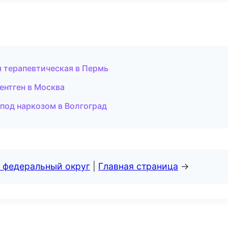
я терапевтическая в Пермь
ентген в Москва
 под наркозом в Волгоград
 федеральный округ
|
Главная страница
→