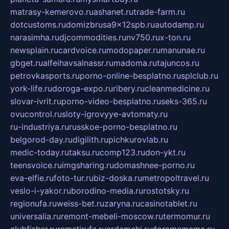
matrasy-kemerovo.ru
ashanet.ru
trade-farm.ru
dotcustoms.ru
domizbrusa9x12spb.ru
autodamp.ru
narasimha.ru
djcommodities.ru
nv750.ru
x-ton.ru
newsplain.ru
cardvoice.ru
modopaper.ru
manunae.ru
gbget.ru
alfeihavsalnassr.ru
madoma.ru
tajuncos.ru
petrovkasports.ru
porno-online-besplatno.ru
splclub.ru
york-life.ru
doroga-expo.ru
ribery.ru
cleanmedicine.ru
slovar-ivrit.ru
porno-video-besplatno.ru
seks-365.ru
ovucontrol.ru
sloty-igrovyye-avtomaty.ru
ru-industriya.ru
russkoe-porno-besplatno.ru
belgorod-day.ru
digilith.ru
pichkurovlab.ru
medic-today.ru
taksu.ru
comp123.ru
don-ykt.ru
teensvoice.ru
imgsharing.ru
domashnee-porno.ru
eva-elfie.ru
foto-tur.ru
biz-doska.ru
metropoltravel.ru
veslo-i-yakor.ru
borodino-media.ru
rostotsky.ru
regionufa.ru
weiss-bet.ru
zaryna.ru
casinotablet.ru
universalia.ru
remont-mebeli-moscow.ru
termomur.ru
clubfisher.ru
remstirufa.ru
erdamchi.ru
doramamama.ru