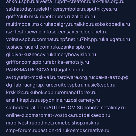
ankou.spb.ru
alvesta1.ru
pdf-creator.ru
nix-files.org.ru
sakhatoday.ru
elektrikersymboler.ru
sputnikyes.ru
golf2club.msk.ru
aeforums.ru
zallclub.ru
multimodal.msk.ru
habaigry.ru
haikko.ru
sobakopedia.ru
isz-fest.ru
ewnc.info
screensaver-clock.net.ru
volnav.spb.ru
comnat.ru
npf.net.ru
7bit.pp.ru
kalugatur.ru
tesiaes.ru
card.com.ru
kazanka.spb.ru
gildiya-kuznecov.ru
kameryboavision.ru
griffoncom.spb.ru
fabrika-emotsiy.ru
PARK-MATROSOVA.RU
agat.spb.ru
avtoyurist-moskva1.ru
hardware.org.ru
схема-авто.рф
dg-lab.ru
angrup.ru
recruiter.spb.ru
music8.spb.ru
krsk124.ru
kubok.spb.ru
romanofforex.ru
analitikaplus.ru
spyonline.ru
zosikamery.ru
sloboda-ural.pp.ru
AUTO-COM.SU
hohota.net
alimy.ru
online-z.com
aromat-vostoka.ru
otdelkaexp.ru
mobilvest.ru
bbd.net.ru
mebelshop.msk.ru
smp-forum.ru
bastion-td.ru
kosmoscreative.ru