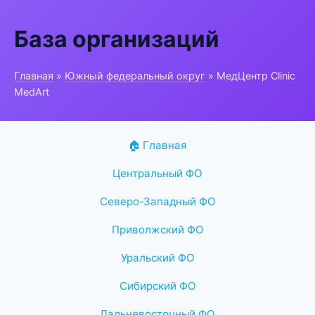
База организаций
Главная
»
Южный федеральный округ
» МедЦентр Clinic
MedArt
🏠 Главная
Центральный ФО
Северо-Западный ФО
Приволжский ФО
Уральский ФО
Сибирский ФО
Дальневосточный ФО