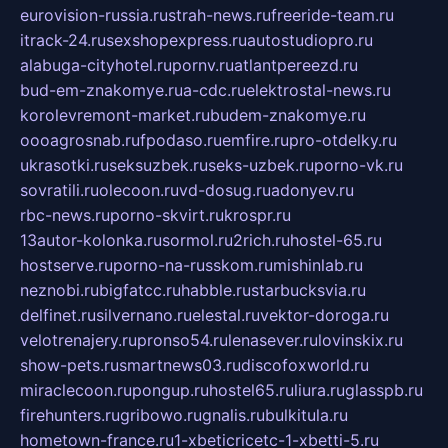
eurovision-russia.ru
strah-news.ru
freeride-team.ru
itrack-24.ru
sexshopexpress.ru
autostudiopro.ru
alabuga-cityhotel.ru
pornv.ru
atlantpereezd.ru
bud-em-znakomye.ru
a-cdc.ru
elektrostal-news.ru
korolevremont-market.ru
budem-znakomye.ru
oooagrosnab.ru
fpodaso.ru
emfire.ru
pro-otdelky.ru
ukrasotki.ru
seksuzbek.ru
seks-uzbek.ru
porno-vk.ru
sovratili.ru
olecoon.ru
vd-dosug.ru
adonyev.ru
rbc-news.ru
porno-skvirt.ru
krospr.ru
13autor-kolonka.ru
sormol.ru
2rich.ru
hostel-65.ru
hostserve.ru
porno-na-russkom.ru
mishinlab.ru
neznobi.ru
bigfatcc.ru
habble.ru
starbucksvia.ru
delfinet.ru
silvernano.ru
elestal.ru
vektor-doroga.ru
velotrenajery.ru
pronso54.ru
lenasever.ru
lovinskix.ru
show-pets.ru
smartnews03.ru
discofoxworld.ru
miraclecoon.ru
pongup.ru
hostel65.ru
liura.ru
glasspb.ru
firehunters.ru
gribowo.ru
gnalis.ru
bulkitula.ru
hometown-france.ru
1-xbeticricetc-1-xbetti-5.ru