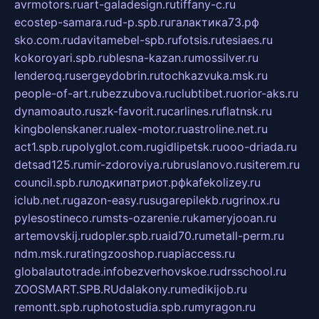
avrmotors.ru
art-galadesign.ru
tiffany-c.ru
ecostep-samara.ru
d-p.spb.ru
галактика73.рф
sko.com.ru
davitamebel-spb.ru
fotsis.ru
tesiaes.ru
kokoroyari.spb.ru
blesna-kazan.ru
mossilver.ru
lenderoq.ru
sergeydobrin.ru
tochkazvuka.msk.ru
people-of-art.ru
bezzubova.ru
clubtibet.ru
orior-aks.ru
dynamoauto.ru
szk-favorit.ru
carlines.ru
flatnsk.ru
kingbolenskaner.ru
alex-motor.ru
astroline.net.ru
act1.spb.ru
polyglot.com.ru
gidlipetsk.ru
ooo-driada.ru
detsad125.ru
mir-zdoroviya.ru
bruslanovo.ru
siterem.ru
council.spb.ru
лодкипатриот.рф
kafekolizey.ru
iclub.net.ru
gazon-easy.ru
sugarepilekb.ru
grinox.ru
pylesostineco.ru
msts-ozarenie.ru
kameryjooan.ru
artemovskij.ru
dopler.spb.ru
aid70.ru
metall-perm.ru
ndm.msk.ru
ratingzooshop.ru
apiaccess.ru
globalautotrade.info
bezverhovskoe.ru
drsschool.ru
ZOOSMART.SPB.RU
dalakony.ru
medikijob.ru
remontt.spb.ru
photostudia.spb.ru
myragon.ru