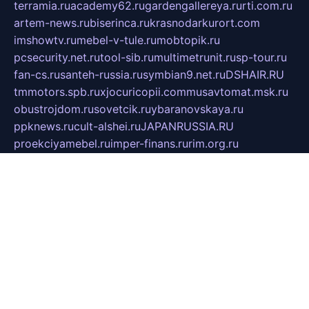
terramia.ru
academy62.ru
gardengallereya.ru
rti.com.ru
artem-news.ru
biserinca.ru
krasnodarkurort.com
imshowtv.ru
mebel-v-tule.ru
mobtopik.ru
pcsecurity.net.ru
tool-sib.ru
multimetrunit.ru
sp-tour.ru
fan-cs.ru
santeh-russia.ru
symbian9.net.ru
DSHAIR.RU
tmmotors.spb.ru
xjocuricopii.com
musavtomat.msk.ru
obustrojdom.ru
sovetcik.ru
ybaranovskaya.ru
ppknews.ru
cult-alshei.ru
JAPANRUSSIA.RU
proekciyamebel.ru
imper-finans.ru
rim.org.ru
glamourai.ru
brassminus.ru
zabor-pro.ru
ftn.pp.ru
dorogoe58.ru
laimengpacker.ru
kuzova-zapchasti.ru
sageerp.ru
taxodrom.ru
dsrazvitie.ru
hardcity.net.ru
ratinghomegames.ru
topservice25.ru
gubernyan.ru
gtglasslined.ru
ii4.ru
tssport.spb.ru
andorra24.com
blackwallstreet.ru
oboimos.ru
optim-doors.com.ru
ikuch.ru
nycr.org.ru
npa21.ru
vremya-ch.spb.ru
desert000.ru
ivtorgi.ru
ifiori.ru
catalog-statei.ru
dcv.org.ru
spetsmaster174.ru
ipkameryhiseeu.ru