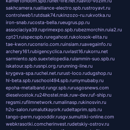
kamertondom.spb.ru
net-life.net.ru
avto-vozim.ru
sakhcamera.ru
alliance-electro.spb.ru
stroyavt.ru
controlweb1.ru
tdsak74.ru
kinzozo-ru.ru
kvotka.ru
iron-snab.ru
costa-bella.ru
eugrus.pp.ru
associaciya39.ru
primexpo.spb.ru
bezmorchin.ru
ia2.ru
cpt21.ru
ispecspb.ru
regahost.ru
kolosok-elita.ru
tae-kwon.ru
consrio.com.ru
insiam.ru
avegainfo.ru
archery161.ru
bigencyclica.ru
vlast16.ru
korru.net
sarmiento.spb.su
extelopedia.ru
lammin-suo.spb.ru
iskatour.spb.ru
snpi.org.ru
running-line.ru
krygeva-spa.ru
chel.net.ru
rust-loco.ru
dugshop.ru
hl-beta.spb.ru
school494.spb.ru
mymubaby.ru
epoha-metalband.ru
ngr.spb.ru
rusgosnews.com
dieselvostok.ru
24hostel.msk.ru
w-dev.ru
f-ship.ru
regsmi.ru
filmnetwork.ru
malinasp.ru
kinosvin.ru
h2o-salon.ru
malutkayork.ru
deltaprim.spb.ru
tango-perm.ru
gooddir.ru
sgv.su
multiki-online.com
webkrasotki.com
cherinvest.ru
detskiy-ostrov.ru