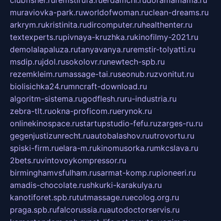
muraviovka-park.ru
worldofwoman.ru
clean-dreams.ru
arkrym.ru
kristinita.ru
dircomputer.ru
healthenter.ru
textexperts.ru
pivnaya-kruzhka.ru
kinofilmy-2021.ru
demolalapaluza.ru
tanyavanya.ru
remstir-tolyatti.ru
msdip.ru
jdol.ru
sokolovr.ru
newtech-spb.ru
rezemkleim.ru
massage-tai.ru
seonub.ru
zvonitut.ru
biolisichka24.ru
mncraft-download.ru
algoritm-sistema.ru
godflesh.ru
ru-industria.ru
zebra-tlt.ru
okna-proficom.ru
erynok.ru
onlinekinospace.ru
startupstudio-fefu.ru
zarges-ru.ru
gegenjustizunrecht.ru
autobalashov.ru
utrovortu.ru
spiski-firm.ru
elara-m.ru
kinomusorka.ru
mkcslava.ru
2bets.ru
vintovoykompressor.ru
birminghamvsfulham.ru
sarmat-komp.ru
pioneeri.ru
amadis-chocolate.ru
shkurki-karakulya.ru
kanotiforet.spb.ru
tutmassage.ru
ecolog.org.ru
praga.spb.ru
falcorussia.ru
autodoctorservis.ru