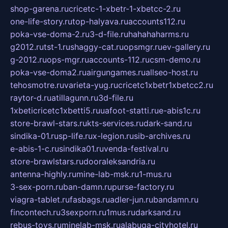
shop-garena.ru
cricetc-1-xbetr-1-xbetcc-2.ru
one-life-story.ru
top-halyava.ru
accounts112.ru
poka-vse-doma-2.ru
3-d-file.ru
hahahaharms.ru
g2012.ru
tst-1.ru
shaggy-cat.ru
opsmgr.ru
ev-gallery.ru
g-2012.ru
ops-mgr.ru
accounts-112.ru
csm-demo.ru
poka-vse-doma2.ru
airgungames.ru
allseo-host.ru
tehosmotre.ru
varieta-yug.ru
cricetc1xbetr1xbetcc2.ru
raytor-d.ru
atillagunn.ru
3d-file.ru
1xbeticricetc1xbetti5.ru
uafoot-statti.ru
e-abis1c.ru
store-brawl-stars.ru
kts-services.ru
dark-sand.ru
sindika-01.ru
sp-life.ru
x-legion.ru
sib-archives.ru
e-abis-1-c.ru
sindika01.ru
venda-festival.ru
store-brawlstars.ru
dooraleksandria.ru
antenna-highly.ru
mine-lab-msk.ru
1-mus.ru
3-sex-porn.ru
ban-damn.ru
purse-factory.ru
viagra-tablet.ru
fasbags.ru
adler-jun.ru
bandamn.ru
fincontech.ru
3sexporn.ru
1mus.ru
darksand.ru
rebus-toys.ru
minelab-msk.ru
alabuga-cityhotel.ru