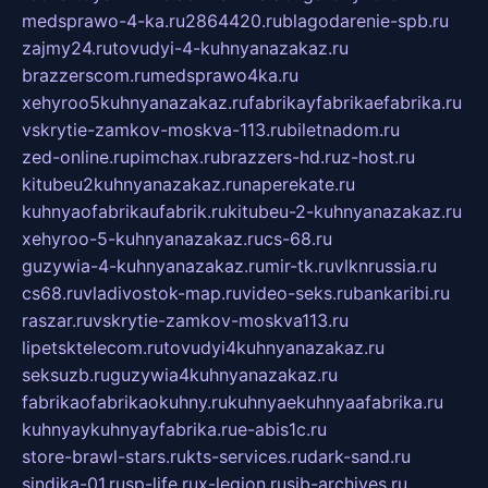
medsprawo-4-ka.ru
2864420.ru
blagodarenie-spb.ru
zajmy24.ru
tovudyi-4-kuhnyanazakaz.ru
brazzerscom.ru
medsprawo4ka.ru
xehyroo5kuhnyanazakaz.ru
fabrikayfabrikaefabrika.ru
vskrytie-zamkov-moskva-113.ru
biletnadom.ru
zed-online.ru
pimchax.ru
brazzers-hd.ru
z-host.ru
kitubeu2kuhnyanazakaz.ru
naperekate.ru
kuhnyaofabrikaufabrik.ru
kitubeu-2-kuhnyanazakaz.ru
xehyroo-5-kuhnyanazakaz.ru
cs-68.ru
guzywia-4-kuhnyanazakaz.ru
mir-tk.ru
vlknrussia.ru
cs68.ru
vladivostok-map.ru
video-seks.ru
bankaribi.ru
raszar.ru
vskrytie-zamkov-moskva113.ru
lipetsktelecom.ru
tovudyi4kuhnyanazakaz.ru
seksuzb.ru
guzywia4kuhnyanazakaz.ru
fabrikaofabrikaokuhny.ru
kuhnyaekuhnyaafabrika.ru
kuhnyaykuhnyayfabrika.ru
e-abis1c.ru
store-brawl-stars.ru
kts-services.ru
dark-sand.ru
sindika-01.ru
sp-life.ru
x-legion.ru
sib-archives.ru