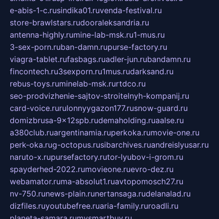
e-abis-1-c.ru
sindika01.ru
venda-festival.ru
store-brawlstars.ru
dooraleksandria.ru
antenna-highly.ru
mine-lab-msk.ru
1-mus.ru
3-sex-porn.ru
ban-damn.ru
purse-factory.ru
viagra-tablet.ru
fasbags.ru
adler-jun.ru
bandamn.ru
fincontech.ru
3sexporn.ru
1mus.ru
darksand.ru
rebus-toys.ru
minelab-msk.ru
rtdco.ru
seo-prodvizhenie-sajtov-stroitelnyh-kompanij.ru
card-voice.ru
rulonnyygazon177.ru
snow-guard.ru
domizbrusa-9x12spb.ru
demaholding.ru
aalse.ru
a380club.ru
argentinamia.ru
perkoka.ru
movie-one.ru
perk-oka.ru
g-octopus.ru
sibarchives.ru
andreislyusar.ru
naruto-x.ru
pursefactory.ru
tor-lyubov-i-grom.ru
spayderhed-2022.ru
movieone.ru
evro-dez.ru
webamator.ru
ma-absolut1.ru
avtopomosch27.ru
nv-750.ru
news-plain.ru
nertansaga.ru
delanalad.ru
dizfiles.ru
youtubefree.ru
aria-family.ru
roadli.ru
planeta-samara.ru
mysmartbuy.ru