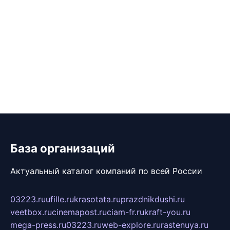
База организаций
Актуальный каталог компаний по всей России
03223.ru
ufille.ru
krasotata.ru
prazdnikdushi.ru
veetbox.ru
cinemapost.ru
ciam-fr.ru
kraft-you.ru
mega-press.ru
03223.ru
web-explore.ru
rastenuya.ru