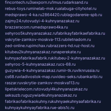
fincontech.ru
3sexporn.ru
1mus.ru
darksand.ru
rebus-toys.ru
minelab-msk.ru
alabuga-cityhotel.ru
medsprawo-4-ka.ru
2864420.ru
blagodarenie-spb.ru
zajmy24.ru
tovudyi-4-kuhnyanazakaz.ru
brazzerscom.ru
medsprawo4ka.ru
xehyroo5kuhnyanazakaz.ru
fabrikayfabrikaefabrika.ru
vskrytie-zamkov-moskva-113.ru
biletnadom.ru
zed-online.ru
pimchax.ru
brazzers-hd.ru
z-host.ru
kitubeu2kuhnyanazakaz.ru
naperekate.ru
kuhnyaofabrikaufabrik.ru
kitubeu-2-kuhnyanazakaz.ru
xehyroo-5-kuhnyanazakaz.ru
cs-68.ru
guzywia-4-kuhnyanazakaz.ru
mir-tk.ru
vlknrussia.ru
cs68.ru
vladivostok-map.ru
video-seks.ru
bankaribi.ru
raszar.ru
vskrytie-zamkov-moskva113.ru
lipetsktelecom.ru
tovudyi4kuhnyanazakaz.ru
seksuzb.ru
guzywia4kuhnyanazakaz.ru
fabrikaofabrikaokuhny.ru
kuhnyaekuhnyaafabrika.ru
kuhnyaykuhnyayfabrika.ru
e-abis1c.ru