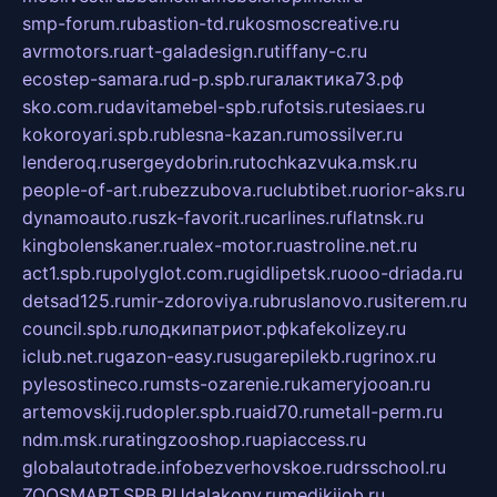
smp-forum.ru
bastion-td.ru
kosmoscreative.ru
avrmotors.ru
art-galadesign.ru
tiffany-c.ru
ecostep-samara.ru
d-p.spb.ru
галактика73.рф
sko.com.ru
davitamebel-spb.ru
fotsis.ru
tesiaes.ru
kokoroyari.spb.ru
blesna-kazan.ru
mossilver.ru
lenderoq.ru
sergeydobrin.ru
tochkazvuka.msk.ru
people-of-art.ru
bezzubova.ru
clubtibet.ru
orior-aks.ru
dynamoauto.ru
szk-favorit.ru
carlines.ru
flatnsk.ru
kingbolenskaner.ru
alex-motor.ru
astroline.net.ru
act1.spb.ru
polyglot.com.ru
gidlipetsk.ru
ooo-driada.ru
detsad125.ru
mir-zdoroviya.ru
bruslanovo.ru
siterem.ru
council.spb.ru
лодкипатриот.рф
kafekolizey.ru
iclub.net.ru
gazon-easy.ru
sugarepilekb.ru
grinox.ru
pylesostineco.ru
msts-ozarenie.ru
kameryjooan.ru
artemovskij.ru
dopler.spb.ru
aid70.ru
metall-perm.ru
ndm.msk.ru
ratingzooshop.ru
apiaccess.ru
globalautotrade.info
bezverhovskoe.ru
drsschool.ru
ZOOSMART.SPB.RU
dalakony.ru
medikijob.ru