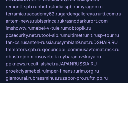
remontt.spb.ru
photostudia.spb.ru
myragon.ru
terramia.ru
academy62.ru
gardengallereya.ru
rti.com.ru
artem-news.ru
biserinca.ru
krasnodarkurort.com
imshowtv.ru
mebel-v-tule.ru
mobtopik.ru
pcsecurity.net.ru
tool-sib.ru
multimetrunit.ru
sp-tour.ru
fan-cs.ru
santeh-russia.ru
symbian9.net.ru
DSHAIR.RU
tmmotors.spb.ru
xjocuricopii.com
musavtomat.msk.ru
obustrojdom.ru
sovetcik.ru
ybaranovskaya.ru
ppknews.ru
cult-alshei.ru
JAPANRUSSIA.RU
proekciyamebel.ru
imper-finans.ru
rim.org.ru
glamourai.ru
brassminus.ru
zabor-pro.ru
ftn.pp.ru
dorogoe58.ru
laimengpacker.ru
kuzova-zapchasti.ru
sageerp.ru
taxodrom.ru
dsrazvitie.ru
hardcity.net.ru
ratinghomegames.ru
topservice25.ru
gubernyan.ru
gtglasslined.ru
ii4.ru
tssport.spb.ru
andorra24.com
blackwallstreet.ru
oboimos.ru
optim-doors.com.ru
ikuch.ru
nycr.org.ru
npa21.ru
vremya-ch.spb.ru