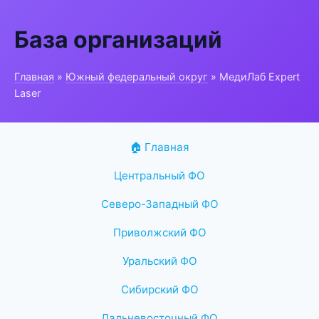
База организаций
Главная
»
Южный федеральный округ
» МедиЛаб Expert
Laser
🏠 Главная
Центральный ФО
Северо-Западный ФО
Приволжский ФО
Уральский ФО
Сибирский ФО
Дальневосточный ФО