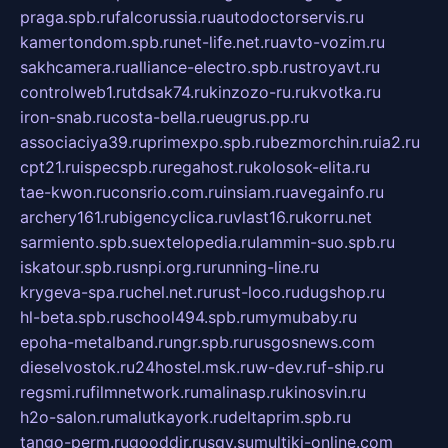
praga.spb.ru
falcorussia.ru
autodoctorservis.ru
kamertondom.spb.ru
net-life.net.ru
avto-vozim.ru
sakhcamera.ru
alliance-electro.spb.ru
stroyavt.ru
controlweb1.ru
tdsak74.ru
kinzozo-ru.ru
kvotka.ru
iron-snab.ru
costa-bella.ru
eugrus.pp.ru
associaciya39.ru
primexpo.spb.ru
bezmorchin.ru
ia2.ru
cpt21.ru
ispecspb.ru
regahost.ru
kolosok-elita.ru
tae-kwon.ru
consrio.com.ru
insiam.ru
avegainfo.ru
archery161.ru
bigencyclica.ru
vlast16.ru
korru.net
sarmiento.spb.su
extelopedia.ru
lammin-suo.spb.ru
iskatour.spb.ru
snpi.org.ru
running-line.ru
krygeva-spa.ru
chel.net.ru
rust-loco.ru
dugshop.ru
hl-beta.spb.ru
school494.spb.ru
mymubaby.ru
epoha-metalband.ru
ngr.spb.ru
rusgosnews.com
dieselvostok.ru
24hostel.msk.ru
w-dev.ru
f-ship.ru
regsmi.ru
filmnetwork.ru
malinasp.ru
kinosvin.ru
h2o-salon.ru
malutkayork.ru
deltaprim.spb.ru
tango-perm.ru
gooddir.ru
sgv.su
multiki-online.com