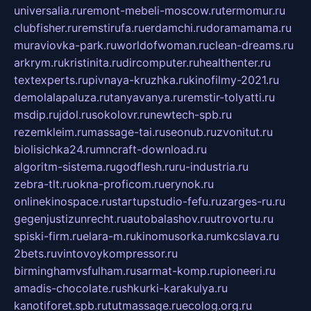
universalia.ru
remont-mebeli-moscow.ru
termomur.ru
clubfisher.ru
remstirufa.ru
erdamchi.ru
doramamama.ru
muraviovka-park.ru
worldofwoman.ru
clean-dreams.ru
arkrym.ru
kristinita.ru
dircomputer.ru
healthenter.ru
textexperts.ru
pivnaya-kruzhka.ru
kinofilmy-2021.ru
demolalapaluza.ru
tanyavanya.ru
remstir-tolyatti.ru
msdip.ru
jdol.ru
sokolovr.ru
newtech-spb.ru
rezemkleim.ru
massage-tai.ru
seonub.ru
zvonitut.ru
biolisichka24.ru
mncraft-download.ru
algoritm-sistema.ru
godflesh.ru
ru-industria.ru
zebra-tlt.ru
okna-proficom.ru
erynok.ru
onlinekinospace.ru
startupstudio-fefu.ru
zarges-ru.ru
gegenjustizunrecht.ru
autobalashov.ru
utrovortu.ru
spiski-firm.ru
elara-m.ru
kinomusorka.ru
mkcslava.ru
2bets.ru
vintovoykompressor.ru
birminghamvsfulham.ru
sarmat-komp.ru
pioneeri.ru
amadis-chocolate.ru
shkurki-karakulya.ru
kanotiforet.spb.ru
tutmassage.ru
ecolog.org.ru