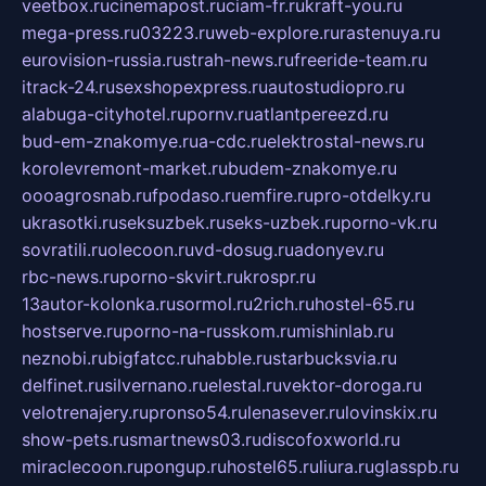
veetbox.ru
cinemapost.ru
ciam-fr.ru
kraft-you.ru
mega-press.ru
03223.ru
web-explore.ru
rastenuya.ru
eurovision-russia.ru
strah-news.ru
freeride-team.ru
itrack-24.ru
sexshopexpress.ru
autostudiopro.ru
alabuga-cityhotel.ru
pornv.ru
atlantpereezd.ru
bud-em-znakomye.ru
a-cdc.ru
elektrostal-news.ru
korolevremont-market.ru
budem-znakomye.ru
oooagrosnab.ru
fpodaso.ru
emfire.ru
pro-otdelky.ru
ukrasotki.ru
seksuzbek.ru
seks-uzbek.ru
porno-vk.ru
sovratili.ru
olecoon.ru
vd-dosug.ru
adonyev.ru
rbc-news.ru
porno-skvirt.ru
krospr.ru
13autor-kolonka.ru
sormol.ru
2rich.ru
hostel-65.ru
hostserve.ru
porno-na-russkom.ru
mishinlab.ru
neznobi.ru
bigfatcc.ru
habble.ru
starbucksvia.ru
delfinet.ru
silvernano.ru
elestal.ru
vektor-doroga.ru
velotrenajery.ru
pronso54.ru
lenasever.ru
lovinskix.ru
show-pets.ru
smartnews03.ru
discofoxworld.ru
miraclecoon.ru
pongup.ru
hostel65.ru
liura.ru
glasspb.ru