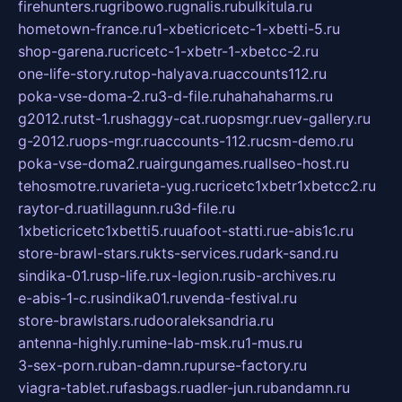
firehunters.ru
gribowo.ru
gnalis.ru
bulkitula.ru
hometown-france.ru
1-xbeticricetc-1-xbetti-5.ru
shop-garena.ru
cricetc-1-xbetr-1-xbetcc-2.ru
one-life-story.ru
top-halyava.ru
accounts112.ru
poka-vse-doma-2.ru
3-d-file.ru
hahahaharms.ru
g2012.ru
tst-1.ru
shaggy-cat.ru
opsmgr.ru
ev-gallery.ru
g-2012.ru
ops-mgr.ru
accounts-112.ru
csm-demo.ru
poka-vse-doma2.ru
airgungames.ru
allseo-host.ru
tehosmotre.ru
varieta-yug.ru
cricetc1xbetr1xbetcc2.ru
raytor-d.ru
atillagunn.ru
3d-file.ru
1xbeticricetc1xbetti5.ru
uafoot-statti.ru
e-abis1c.ru
store-brawl-stars.ru
kts-services.ru
dark-sand.ru
sindika-01.ru
sp-life.ru
x-legion.ru
sib-archives.ru
e-abis-1-c.ru
sindika01.ru
venda-festival.ru
store-brawlstars.ru
dooraleksandria.ru
antenna-highly.ru
mine-lab-msk.ru
1-mus.ru
3-sex-porn.ru
ban-damn.ru
purse-factory.ru
viagra-tablet.ru
fasbags.ru
adler-jun.ru
bandamn.ru