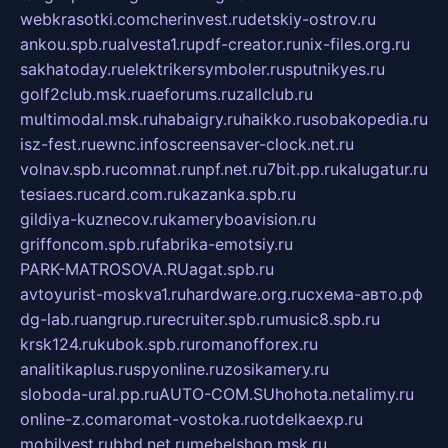
webkrasotki.com
cherinvest.ru
detskiy-ostrov.ru
ankou.spb.ru
alvesta1.ru
pdf-creator.ru
nix-files.org.ru
sakhatoday.ru
elektrikersymboler.ru
sputnikyes.ru
golf2club.msk.ru
aeforums.ru
zallclub.ru
multimodal.msk.ru
habaigry.ru
haikko.ru
sobakopedia.ru
isz-fest.ru
ewnc.info
screensaver-clock.net.ru
volnav.spb.ru
comnat.ru
npf.net.ru
7bit.pp.ru
kalugatur.ru
tesiaes.ru
card.com.ru
kazanka.spb.ru
gildiya-kuznecov.ru
kameryboavision.ru
griffoncom.spb.ru
fabrika-emotsiy.ru
PARK-MATROSOVA.RU
agat.spb.ru
avtoyurist-moskva1.ru
hardware.org.ru
схема-авто.рф
dg-lab.ru
angrup.ru
recruiter.spb.ru
music8.spb.ru
krsk124.ru
kubok.spb.ru
romanofforex.ru
analitikaplus.ru
spyonline.ru
zosikamery.ru
sloboda-ural.pp.ru
AUTO-COM.SU
hohota.net
alimy.ru
online-z.com
aromat-vostoka.ru
otdelkaexp.ru
mobilvest.ru
bbd.net.ru
mebelshop.msk.ru