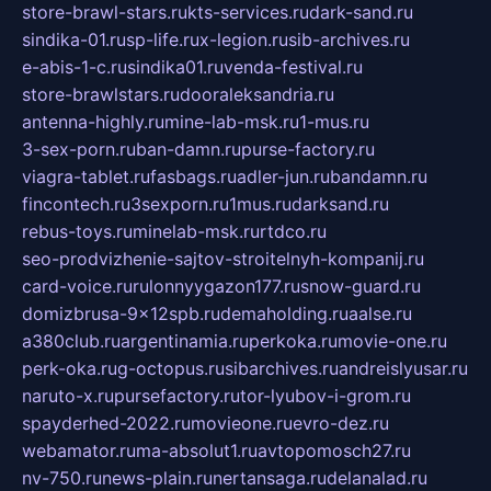
store-brawl-stars.ru
kts-services.ru
dark-sand.ru
sindika-01.ru
sp-life.ru
x-legion.ru
sib-archives.ru
e-abis-1-c.ru
sindika01.ru
venda-festival.ru
store-brawlstars.ru
dooraleksandria.ru
antenna-highly.ru
mine-lab-msk.ru
1-mus.ru
3-sex-porn.ru
ban-damn.ru
purse-factory.ru
viagra-tablet.ru
fasbags.ru
adler-jun.ru
bandamn.ru
fincontech.ru
3sexporn.ru
1mus.ru
darksand.ru
rebus-toys.ru
minelab-msk.ru
rtdco.ru
seo-prodvizhenie-sajtov-stroitelnyh-kompanij.ru
card-voice.ru
rulonnyygazon177.ru
snow-guard.ru
domizbrusa-9x12spb.ru
demaholding.ru
aalse.ru
a380club.ru
argentinamia.ru
perkoka.ru
movie-one.ru
perk-oka.ru
g-octopus.ru
sibarchives.ru
andreislyusar.ru
naruto-x.ru
pursefactory.ru
tor-lyubov-i-grom.ru
spayderhed-2022.ru
movieone.ru
evro-dez.ru
webamator.ru
ma-absolut1.ru
avtopomosch27.ru
nv-750.ru
news-plain.ru
nertansaga.ru
delanalad.ru