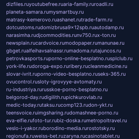
dizfiles.ru
youtubefree.ru
aria-family.ru
roadli.ru
planeta-samara.ru
mysmartbuy.ru
matrasy-kemerovo.ru
ashanet.ru
trade-farm.ru
dotcustoms.ru
domizbrusa9x12spb.ru
autodamp.ru
narasimha.ru
djcommodities.ru
nv750.ru
x-ton.ru
newsplain.ru
cardvoice.ru
modopaper.ru
manunae.ru
gbget.ru
alfeihavsalnassr.ru
madoma.ru
tajuncos.ru
petrovkasports.ru
porno-online-besplatno.ru
splclub.ru
york-life.ru
doroga-expo.ru
ribery.ru
cleanmedicine.ru
slovar-ivrit.ru
porno-video-besplatno.ru
seks-365.ru
ovucontrol.ru
sloty-igrovyye-avtomaty.ru
ru-industriya.ru
russkoe-porno-besplatno.ru
belgorod-day.ru
digilith.ru
pichkurovlab.ru
medic-today.ru
taksu.ru
comp123.ru
don-ykt.ru
teensvoice.ru
imgsharing.ru
domashnee-porno.ru
eva-elfie.ru
foto-tur.ru
biz-doska.ru
metropoltravel.ru
veslo-i-yakor.ru
borodino-media.ru
rostotsky.ru
regionufa.ru
weiss-bet.ru
zaryna.ru
casinotablet.ru