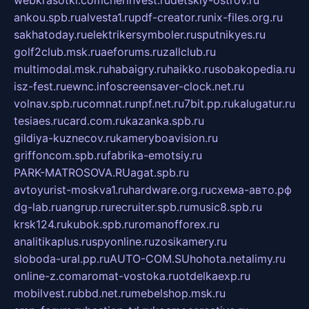
ankou.spb.ru
alvesta1.ru
pdf-creator.ru
nix-files.org.ru
sakhatoday.ru
elektrikersymboler.ru
sputnikyes.ru
golf2club.msk.ru
aeforums.ru
zallclub.ru
multimodal.msk.ru
habaigry.ru
haikko.ru
sobakopedia.ru
isz-fest.ru
ewnc.info
screensaver-clock.net.ru
volnav.spb.ru
comnat.ru
npf.net.ru
7bit.pp.ru
kalugatur.ru
tesiaes.ru
card.com.ru
kazanka.spb.ru
gildiya-kuznecov.ru
kameryboavision.ru
griffoncom.spb.ru
fabrika-emotsiy.ru
PARK-MATROSOVA.RU
agat.spb.ru
avtoyurist-moskva1.ru
hardware.org.ru
схема-авто.рф
dg-lab.ru
angrup.ru
recruiter.spb.ru
music8.spb.ru
krsk124.ru
kubok.spb.ru
romanofforex.ru
analitikaplus.ru
spyonline.ru
zosikamery.ru
sloboda-ural.pp.ru
AUTO-COM.SU
hohota.net
alimy.ru
online-z.com
aromat-vostoka.ru
otdelkaexp.ru
mobilvest.ru
bbd.net.ru
mebelshop.msk.ru