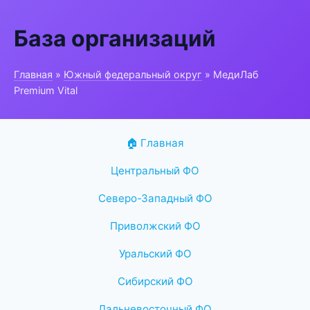
База организаций
Главная
»
Южный федеральный округ
» МедиЛаб
Premium Vital
🏠 Главная
Центральный ФО
Северо-Западный ФО
Приволжский ФО
Уральский ФО
Сибирский ФО
Дальневосточный ФО