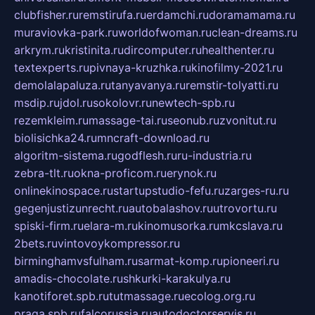
clubfisher.ru
remstirufa.ru
erdamchi.ru
doramamama.ru
muraviovka-park.ru
worldofwoman.ru
clean-dreams.ru
arkrym.ru
kristinita.ru
dircomputer.ru
healthenter.ru
textexperts.ru
pivnaya-kruzhka.ru
kinofilmy-2021.ru
demolalapaluza.ru
tanyavanya.ru
remstir-tolyatti.ru
msdip.ru
jdol.ru
sokolovr.ru
newtech-spb.ru
rezemkleim.ru
massage-tai.ru
seonub.ru
zvonitut.ru
biolisichka24.ru
mncraft-download.ru
algoritm-sistema.ru
godflesh.ru
ru-industria.ru
zebra-tlt.ru
okna-proficom.ru
erynok.ru
onlinekinospace.ru
startupstudio-fefu.ru
zarges-ru.ru
gegenjustizunrecht.ru
autobalashov.ru
utrovortu.ru
spiski-firm.ru
elara-m.ru
kinomusorka.ru
mkcslava.ru
2bets.ru
vintovoykompressor.ru
birminghamvsfulham.ru
sarmat-komp.ru
pioneeri.ru
amadis-chocolate.ru
shkurki-karakulya.ru
kanotiforet.spb.ru
tutmassage.ru
ecolog.org.ru
praga.spb.ru
falcorussia.ru
autodoctorservis.ru