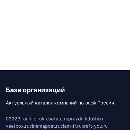
База организаций
Актуальный каталог компаний по всей России
03223.ru
ufille.ru
krasotata.ru
prazdnikdushi.ru
veetbox.ru
cinemapost.ru
ciam-fr.ru
kraft-you.ru