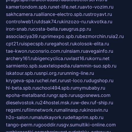
kamertondom.spb.ru
net-life.net.ru
avto-vozim.ru
sakhcamera.ru
alliance-electro.spb.ru
stroyavt.ru
controlweb1.ru
tdsak74.ru
kinzozo-ru.ru
kvotka.ru
iron-snab.ru
costa-bella.ru
eugrus.pp.ru
associaciya39.ru
primexpo.spb.ru
bezmorchin.ru
ia2.ru
cpt21.ru
ispecspb.ru
regahost.ru
kolosok-elita.ru
tae-kwon.ru
consrio.com.ru
insiam.ru
avegainfo.ru
archery161.ru
bigencyclica.ru
vlast16.ru
korru.net
sarmiento.spb.su
extelopedia.ru
lammin-suo.spb.ru
iskatour.spb.ru
snpi.org.ru
running-line.ru
krygeva-spa.ru
chel.net.ru
rust-loco.ru
dugshop.ru
hl-beta.spb.ru
school494.spb.ru
mymubaby.ru
epoha-metalband.ru
ngr.spb.ru
rusgosnews.com
dieselvostok.ru
24hostel.msk.ru
w-dev.ru
f-ship.ru
regsmi.ru
filmnetwork.ru
malinasp.ru
kinosvin.ru
h2o-salon.ru
malutkayork.ru
deltaprim.spb.ru
tango-perm.ru
gooddir.ru
sgv.su
multiki-online.com
webkrasotki.com
cherinvest.ru
detskiy-ostrov.ru