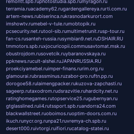
remontt.spb.ru
photostudia.spb.ru
myragon.ru
terramia.ru
academy62.ru
gardengallereya.ru
rti.com.ru
artem-news.ru
biserinca.ru
krasnodarkurort.com
imshowtv.ru
mebel-v-tule.ru
mobtopik.ru
pcsecurity.net.ru
tool-sib.ru
multimetrunit.ru
sp-tour.ru
fan-cs.ru
santeh-russia.ru
symbian9.net.ru
DSHAIR.RU
tmmotors.spb.ru
xjocuricopii.com
musavtomat.msk.ru
obustrojdom.ru
sovetcik.ru
ybaranovskaya.ru
ppknews.ru
cult-alshei.ru
JAPANRUSSIA.RU
proekciyamebel.ru
imper-finans.ru
rim.org.ru
glamourai.ru
brassminus.ru
zabor-pro.ru
ftn.pp.ru
dorogoe58.ru
laimengpacker.ru
kuzova-zapchasti.ru
sageerp.ru
taxodrom.ru
dsrazvitie.ru
hardcity.net.ru
ratinghomegames.ru
topservice25.ru
gubernyan.ru
gtglasslined.ru
ii4.ru
tssport.spb.ru
andorra24.com
blackwallstreet.ru
oboimos.ru
optim-doors.com.ru
ikuch.ru
nycr.org.ru
npa21.ru
vremya-ch.spb.ru
desert000.ru
ivtorgi.ru
ifiori.ru
catalog-statei.ru