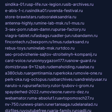
sindika-01.ru
sp-life.ru
x-legion.ru
sib-archives.ru
e-abis-1-c.ru
sindika01.ru
venda-festival.ru
store-brawlstars.ru
dooraleksandria.ru
antenna-highly.ru
mine-lab-msk.ru
1-mus.ru
3-sex-porn.ru
ban-damn.ru
purse-factory.ru
viagra-tablet.ru
fasbags.ru
adler-jun.ru
bandamn.ru
fincontech.ru
3sexporn.ru
1mus.ru
darksand.ru
rebus-toys.ru
minelab-msk.ru
rtdco.ru
seo-prodvizhenie-sajtov-stroitelnyh-kompanij.ru
card-voice.ru
rulonnyygazon177.ru
snow-guard.ru
domizbrusa-9x12spb.ru
demaholding.ru
aalse.ru
a380club.ru
argentinamia.ru
perkoka.ru
movie-one.ru
perk-oka.ru
g-octopus.ru
sibarchives.ru
andreislyusar.ru
naruto-x.ru
pursefactory.ru
tor-lyubov-i-grom.ru
spayderhed-2022.ru
movieone.ru
evro-dez.ru
webamator.ru
ma-absolut1.ru
avtopomosch27.ru
nv-750.ru
news-plain.ru
nertansaga.ru
delanalad.ru
dizfiles.ru
youtubefree.ru
aria-family.ru
roadli.ru