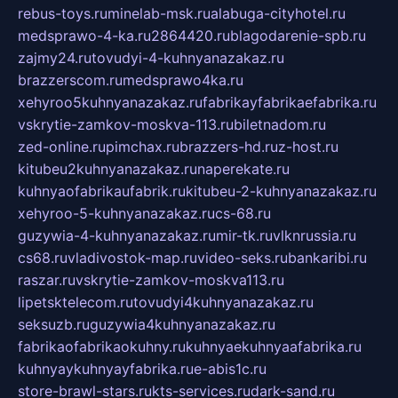
rebus-toys.ru
minelab-msk.ru
alabuga-cityhotel.ru
medsprawo-4-ka.ru
2864420.ru
blagodarenie-spb.ru
zajmy24.ru
tovudyi-4-kuhnyanazakaz.ru
brazzerscom.ru
medsprawo4ka.ru
xehyroo5kuhnyanazakaz.ru
fabrikayfabrikaefabrika.ru
vskrytie-zamkov-moskva-113.ru
biletnadom.ru
zed-online.ru
pimchax.ru
brazzers-hd.ru
z-host.ru
kitubeu2kuhnyanazakaz.ru
naperekate.ru
kuhnyaofabrikaufabrik.ru
kitubeu-2-kuhnyanazakaz.ru
xehyroo-5-kuhnyanazakaz.ru
cs-68.ru
guzywia-4-kuhnyanazakaz.ru
mir-tk.ru
vlknrussia.ru
cs68.ru
vladivostok-map.ru
video-seks.ru
bankaribi.ru
raszar.ru
vskrytie-zamkov-moskva113.ru
lipetsktelecom.ru
tovudyi4kuhnyanazakaz.ru
seksuzb.ru
guzywia4kuhnyanazakaz.ru
fabrikaofabrikaokuhny.ru
kuhnyaekuhnyaafabrika.ru
kuhnyaykuhnyayfabrika.ru
e-abis1c.ru
store-brawl-stars.ru
kts-services.ru
dark-sand.ru