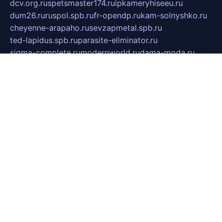
dcv.org.ru
spetsmaster174.ru
ipkameryhiseeu.ru
dum26.ru
ruspol.spb.ru
fr-opendp.ru
kam-solnyshko.ru
cheyenne-arapaho.ru
sevzapmetal.spb.ru
ted-lapidus.spb.ru
parasite-eliminator.ru
sigma-complete.ru
modernworld.ru
dama-moda.ru
eholot-group.ru
sk-nvkz.ru
DRONGOLD.RU
democratia2.ru
i-farmer.ru
mass-sport.org
jablonex.spb.ru
bookmess.ru
linkword.ru
refineua.com.ru
cs-spec.net.ru
altay-mebel.ru
DNK-THEATRE.RU
mechaniks.spb.ru
ipcamtechage.ru
skosta.ru
a-sun.ru
stroy-ldsp.ru
snowlands.org.ru
childrensshoes.ru
mrlizzy.ru
mebelsofiakrd.ru
bulizhenko.ru
rumantick.net.ru
mtszerno.ru
daily-fishing.ru
glushiteli-v-spb.ru
megasat.org.ru
localization.net.ru
flyingfish.pp.ru
ds5teremok.ru
aclib.spb.ru
komissionka30.ru
mag-profit.ru
icentre-74.ru
leasing-nsk.ru
hd39.ru
rcd.com.ru
bioprot.ru
deltaextreme.ru
mirkotlov07.ru