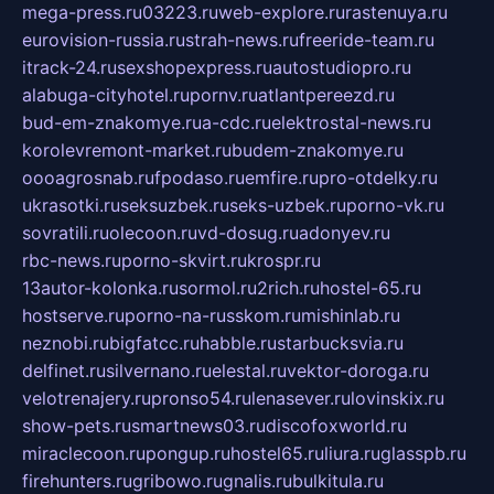
mega-press.ru
03223.ru
web-explore.ru
rastenuya.ru
eurovision-russia.ru
strah-news.ru
freeride-team.ru
itrack-24.ru
sexshopexpress.ru
autostudiopro.ru
alabuga-cityhotel.ru
pornv.ru
atlantpereezd.ru
bud-em-znakomye.ru
a-cdc.ru
elektrostal-news.ru
korolevremont-market.ru
budem-znakomye.ru
oooagrosnab.ru
fpodaso.ru
emfire.ru
pro-otdelky.ru
ukrasotki.ru
seksuzbek.ru
seks-uzbek.ru
porno-vk.ru
sovratili.ru
olecoon.ru
vd-dosug.ru
adonyev.ru
rbc-news.ru
porno-skvirt.ru
krospr.ru
13autor-kolonka.ru
sormol.ru
2rich.ru
hostel-65.ru
hostserve.ru
porno-na-russkom.ru
mishinlab.ru
neznobi.ru
bigfatcc.ru
habble.ru
starbucksvia.ru
delfinet.ru
silvernano.ru
elestal.ru
vektor-doroga.ru
velotrenajery.ru
pronso54.ru
lenasever.ru
lovinskix.ru
show-pets.ru
smartnews03.ru
discofoxworld.ru
miraclecoon.ru
pongup.ru
hostel65.ru
liura.ru
glasspb.ru
firehunters.ru
gribowo.ru
gnalis.ru
bulkitula.ru