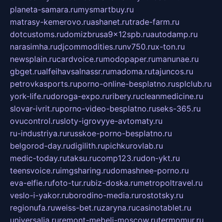
planeta-samara.ru
mysmartbuy.ru
matrasy-kemerovo.ru
ashanet.ru
trade-farm.ru
dotcustoms.ru
domizbrusa9x12spb.ru
autodamp.ru
narasimha.ru
djcommodities.ru
nv750.ru
x-ton.ru
newsplain.ru
cardvoice.ru
modopaper.ru
manunae.ru
gbget.ru
alfeihavsalnassr.ru
madoma.ru
tajuncos.ru
petrovkasports.ru
porno-online-besplatno.ru
splclub.ru
york-life.ru
doroga-expo.ru
ribery.ru
cleanmedicine.ru
slovar-ivrit.ru
porno-video-besplatno.ru
seks-365.ru
ovucontrol.ru
sloty-igrovyye-avtomaty.ru
ru-industriya.ru
russkoe-porno-besplatno.ru
belgorod-day.ru
digilith.ru
pichkurovlab.ru
medic-today.ru
taksu.ru
comp123.ru
don-ykt.ru
teensvoice.ru
imgsharing.ru
domashnee-porno.ru
eva-elfie.ru
foto-tur.ru
biz-doska.ru
metropoltravel.ru
veslo-i-yakor.ru
borodino-media.ru
rostotsky.ru
regionufa.ru
weiss-bet.ru
zaryna.ru
casinotablet.ru
universalia.ru
remont-mebeli-moscow.ru
termomur.ru