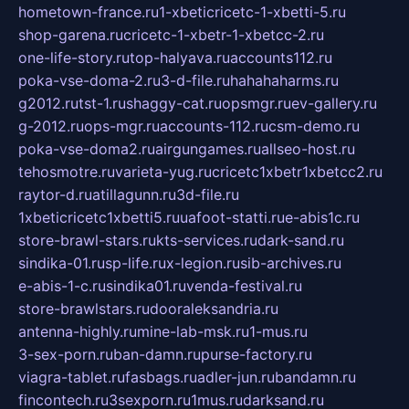
hometown-france.ru
1-xbeticricetc-1-xbetti-5.ru
shop-garena.ru
cricetc-1-xbetr-1-xbetcc-2.ru
one-life-story.ru
top-halyava.ru
accounts112.ru
poka-vse-doma-2.ru
3-d-file.ru
hahahaharms.ru
g2012.ru
tst-1.ru
shaggy-cat.ru
opsmgr.ru
ev-gallery.ru
g-2012.ru
ops-mgr.ru
accounts-112.ru
csm-demo.ru
poka-vse-doma2.ru
airgungames.ru
allseo-host.ru
tehosmotre.ru
varieta-yug.ru
cricetc1xbetr1xbetcc2.ru
raytor-d.ru
atillagunn.ru
3d-file.ru
1xbeticricetc1xbetti5.ru
uafoot-statti.ru
e-abis1c.ru
store-brawl-stars.ru
kts-services.ru
dark-sand.ru
sindika-01.ru
sp-life.ru
x-legion.ru
sib-archives.ru
e-abis-1-c.ru
sindika01.ru
venda-festival.ru
store-brawlstars.ru
dooraleksandria.ru
antenna-highly.ru
mine-lab-msk.ru
1-mus.ru
3-sex-porn.ru
ban-damn.ru
purse-factory.ru
viagra-tablet.ru
fasbags.ru
adler-jun.ru
bandamn.ru
fincontech.ru
3sexporn.ru
1mus.ru
darksand.ru