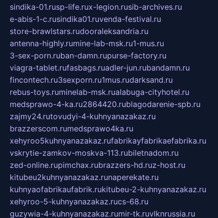
sindika-01.ru
sp-life.ru
x-legion.ru
sib-archives.ru
e-abis-1-c.ru
sindika01.ru
venda-festival.ru
store-brawlstars.ru
dooraleksandria.ru
antenna-highly.ru
mine-lab-msk.ru
1-mus.ru
3-sex-porn.ru
ban-damn.ru
purse-factory.ru
viagra-tablet.ru
fasbags.ru
adler-jun.ru
bandamn.ru
fincontech.ru
3sexporn.ru
1mus.ru
darksand.ru
rebus-toys.ru
minelab-msk.ru
alabuga-cityhotel.ru
medsprawo-4-ka.ru
2864420.ru
blagodarenie-spb.ru
zajmy24.ru
tovudyi-4-kuhnyanazakaz.ru
brazzerscom.ru
medsprawo4ka.ru
xehyroo5kuhnyanazakaz.ru
fabrikayfabrikaefabrika.ru
vskrytie-zamkov-moskva-113.ru
biletnadom.ru
zed-online.ru
pimchax.ru
brazzers-hd.ru
z-host.ru
kitubeu2kuhnyanazakaz.ru
naperekate.ru
kuhnyaofabrikaufabrik.ru
kitubeu-2-kuhnyanazakaz.ru
xehyroo-5-kuhnyanazakaz.ru
cs-68.ru
guzywia-4-kuhnyanazakaz.ru
mir-tk.ru
vlknrussia.ru