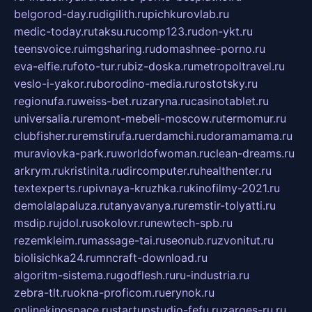
belgorod-day.ru
digilith.ru
pichkurovlab.ru
medic-today.ru
taksu.ru
comp123.ru
don-ykt.ru
teensvoice.ru
imgsharing.ru
domashnee-porno.ru
eva-elfie.ru
foto-tur.ru
biz-doska.ru
metropoltravel.ru
veslo-i-yakor.ru
borodino-media.ru
rostotsky.ru
regionufa.ru
weiss-bet.ru
zaryna.ru
casinotablet.ru
universalia.ru
remont-mebeli-moscow.ru
termomur.ru
clubfisher.ru
remstirufa.ru
erdamchi.ru
doramamama.ru
muraviovka-park.ru
worldofwoman.ru
clean-dreams.ru
arkrym.ru
kristinita.ru
dircomputer.ru
healthenter.ru
textexperts.ru
pivnaya-kruzhka.ru
kinofilmy-2021.ru
demolalapaluza.ru
tanyavanya.ru
remstir-tolyatti.ru
msdip.ru
jdol.ru
sokolovr.ru
newtech-spb.ru
rezemkleim.ru
massage-tai.ru
seonub.ru
zvonitut.ru
biolisichka24.ru
mncraft-download.ru
algoritm-sistema.ru
godflesh.ru
ru-industria.ru
zebra-tlt.ru
okna-proficom.ru
erynok.ru
onlinekinospace.ru
startupstudio-fefu.ru
zarges-ru.ru