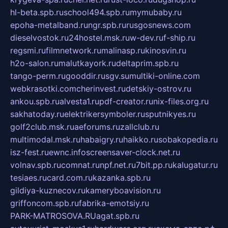
hl-beta.spb.ru
school494.spb.ru
mymubaby.ru
epoha-metalband.ru
ngr.spb.ru
rusgosnews.com
dieselvostok.ru
24hostel.msk.ru
w-dev.ru
f-ship.ru
regsmi.ru
filmnetwork.ru
malinasp.ru
kinosvin.ru
h2o-salon.ru
malutkayork.ru
deltaprim.spb.ru
tango-perm.ru
gooddir.ru
sgv.su
multiki-online.com
webkrasotki.com
cherinvest.ru
detskiy-ostrov.ru
ankou.spb.ru
alvesta1.ru
pdf-creator.ru
nix-files.org.ru
sakhatoday.ru
elektrikersymboler.ru
sputnikyes.ru
golf2club.msk.ru
aeforums.ru
zallclub.ru
multimodal.msk.ru
habaigry.ru
haikko.ru
sobakopedia.ru
isz-fest.ru
ewnc.info
screensaver-clock.net.ru
volnav.spb.ru
comnat.ru
npf.net.ru
7bit.pp.ru
kalugatur.ru
tesiaes.ru
card.com.ru
kazanka.spb.ru
gildiya-kuznecov.ru
kameryboavision.ru
griffoncom.spb.ru
fabrika-emotsiy.ru
PARK-MATROSOVA.RU
agat.spb.ru