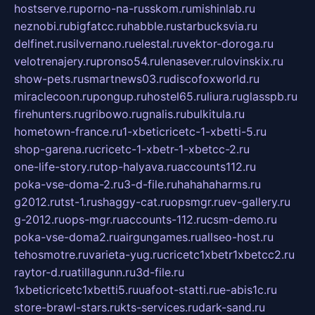
hostserve.ru
porno-na-russkom.ru
mishinlab.ru
neznobi.ru
bigfatcc.ru
habble.ru
starbucksvia.ru
delfinet.ru
silvernano.ru
elestal.ru
vektor-doroga.ru
velotrenajery.ru
pronso54.ru
lenasever.ru
lovinskix.ru
show-pets.ru
smartnews03.ru
discofoxworld.ru
miraclecoon.ru
pongup.ru
hostel65.ru
liura.ru
glasspb.ru
firehunters.ru
gribowo.ru
gnalis.ru
bulkitula.ru
hometown-france.ru
1-xbeticricetc-1-xbetti-5.ru
shop-garena.ru
cricetc-1-xbetr-1-xbetcc-2.ru
one-life-story.ru
top-halyava.ru
accounts112.ru
poka-vse-doma-2.ru
3-d-file.ru
hahahaharms.ru
g2012.ru
tst-1.ru
shaggy-cat.ru
opsmgr.ru
ev-gallery.ru
g-2012.ru
ops-mgr.ru
accounts-112.ru
csm-demo.ru
poka-vse-doma2.ru
airgungames.ru
allseo-host.ru
tehosmotre.ru
varieta-yug.ru
cricetc1xbetr1xbetcc2.ru
raytor-d.ru
atillagunn.ru
3d-file.ru
1xbeticricetc1xbetti5.ru
uafoot-statti.ru
e-abis1c.ru
store-brawl-stars.ru
kts-services.ru
dark-sand.ru