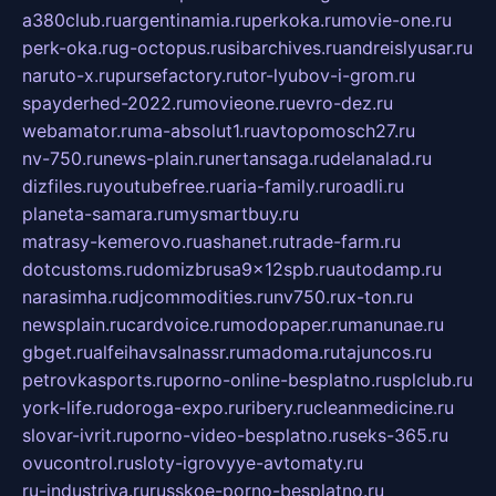
a380club.ru
argentinamia.ru
perkoka.ru
movie-one.ru
perk-oka.ru
g-octopus.ru
sibarchives.ru
andreislyusar.ru
naruto-x.ru
pursefactory.ru
tor-lyubov-i-grom.ru
spayderhed-2022.ru
movieone.ru
evro-dez.ru
webamator.ru
ma-absolut1.ru
avtopomosch27.ru
nv-750.ru
news-plain.ru
nertansaga.ru
delanalad.ru
dizfiles.ru
youtubefree.ru
aria-family.ru
roadli.ru
planeta-samara.ru
mysmartbuy.ru
matrasy-kemerovo.ru
ashanet.ru
trade-farm.ru
dotcustoms.ru
domizbrusa9x12spb.ru
autodamp.ru
narasimha.ru
djcommodities.ru
nv750.ru
x-ton.ru
newsplain.ru
cardvoice.ru
modopaper.ru
manunae.ru
gbget.ru
alfeihavsalnassr.ru
madoma.ru
tajuncos.ru
petrovkasports.ru
porno-online-besplatno.ru
splclub.ru
york-life.ru
doroga-expo.ru
ribery.ru
cleanmedicine.ru
slovar-ivrit.ru
porno-video-besplatno.ru
seks-365.ru
ovucontrol.ru
sloty-igrovyye-avtomaty.ru
ru-industriya.ru
russkoe-porno-besplatno.ru