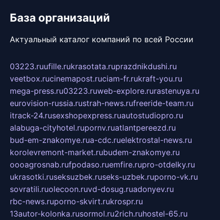
База организаций
Актуальный каталог компаний по всей России
03223.ru
ufille.ru
krasotata.ru
prazdnikdushi.ru
veetbox.ru
cinemapost.ru
ciam-fr.ru
kraft-you.ru
mega-press.ru
03223.ru
web-explore.ru
rastenuya.ru
eurovision-russia.ru
strah-news.ru
freeride-team.ru
itrack-24.ru
sexshopexpress.ru
autostudiopro.ru
alabuga-cityhotel.ru
pornv.ru
atlantpereezd.ru
bud-em-znakomye.ru
a-cdc.ru
elektrostal-news.ru
korolevremont-market.ru
budem-znakomye.ru
oooagrosnab.ru
fpodaso.ru
emfire.ru
pro-otdelky.ru
ukrasotki.ru
seksuzbek.ru
seks-uzbek.ru
porno-vk.ru
sovratili.ru
olecoon.ru
vd-dosug.ru
adonyev.ru
rbc-news.ru
porno-skvirt.ru
krospr.ru
13autor-kolonka.ru
sormol.ru
2rich.ru
hostel-65.ru