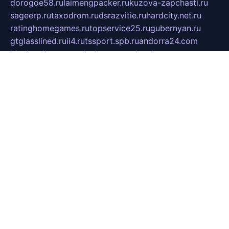
dorogoe58.ru
laimengpacker.ru
kuzova-zapchasti.ru
sageerp.ru
taxodrom.ru
dsrazvitie.ru
hardcity.net.ru
ratinghomegames.ru
topservice25.ru
gubernyan.ru
gtglasslined.ru
ii4.ru
tssport.spb.ru
andorra24.com
blackwallstreet.ru
oboimos.ru
optim-doors.com.ru
ikuch.ru
nycr.org.ru
npa21.ru
vremya-ch.spb.ru
desert000.ru
ivtorgi.ru
ifiori.ru
catalog-statei.ru
dcv.org.ru
spetsmaster174.ru
ipkameryhiseeu.ru
dum26.ru
ruspol.spb.ru
fr-opendp.ru
kam-solnyshko.ru
cheyenne-arapaho.ru
sevzapmetal.spb.ru
ted-lapidus.spb.ru
parasite-eliminator.ru
sigma-complete.ru
modernworld.ru
dama-moda.ru
eholot-group.ru
sk-nvkz.ru
DRONGOLD.RU
democratia2.ru
i-farmer.ru
mass-sport.org
jablonex.spb.ru
bookmess.ru
linkword.ru
refineua.com.ru
cs-spec.net.ru
altay-mebel.ru
DNK-THEATRE.RU
mechaniks.spb.ru
ipcamtechage.ru
skosta.ru
a-sun.ru
stroy-ldsp.ru
snowlands.org.ru