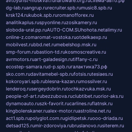
avtoyurist-moskva1.ru
hardware.org.ru
схема-авто.рф
dg-lab.ru
angrup.ru
recruiter.spb.ru
music8.spb.ru
krsk124.ru
kubok.spb.ru
romanofforex.ru
analitikaplus.ru
spyonline.ru
zosikamery.ru
sloboda-ural.pp.ru
AUTO-COM.SU
hohota.net
alimy.ru
online-z.com
aromat-vostoka.ru
otdelkaexp.ru
mobilvest.ru
bbd.net.ru
mebelshop.msk.ru
smp-forum.ru
bastion-td.ru
kosmoscreative.ru
avrmotors.ru
art-galadesign.ru
tiffany-c.ru
ecostep-samara.ru
d-p.spb.ru
галактика73.рф
sko.com.ru
davitamebel-spb.ru
fotsis.ru
tesiaes.ru
kokoroyari.spb.ru
blesna-kazan.ru
mossilver.ru
lenderoq.ru
sergeydobrin.ru
tochkazvuka.msk.ru
people-of-art.ru
bezzubova.ru
clubtibet.ru
orior-aks.ru
dynamoauto.ru
szk-favorit.ru
carlines.ru
flatnsk.ru
kingbolenskaner.ru
alex-motor.ru
astroline.net.ru
act1.spb.ru
polyglot.com.ru
gidlipetsk.ru
ooo-driada.ru
detsad125.ru
mir-zdoroviya.ru
bruslanovo.ru
siterem.ru