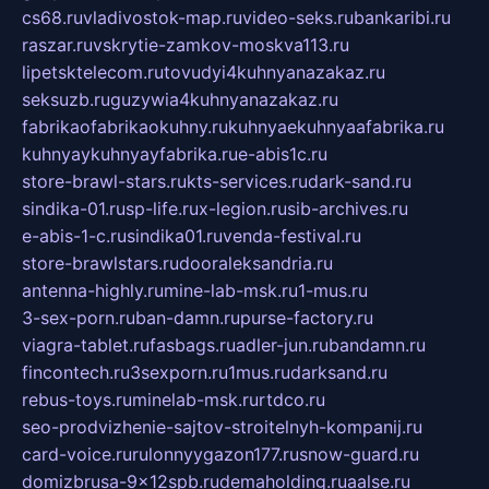
cs68.ru
vladivostok-map.ru
video-seks.ru
bankaribi.ru
raszar.ru
vskrytie-zamkov-moskva113.ru
lipetsktelecom.ru
tovudyi4kuhnyanazakaz.ru
seksuzb.ru
guzywia4kuhnyanazakaz.ru
fabrikaofabrikaokuhny.ru
kuhnyaekuhnyaafabrika.ru
kuhnyaykuhnyayfabrika.ru
e-abis1c.ru
store-brawl-stars.ru
kts-services.ru
dark-sand.ru
sindika-01.ru
sp-life.ru
x-legion.ru
sib-archives.ru
e-abis-1-c.ru
sindika01.ru
venda-festival.ru
store-brawlstars.ru
dooraleksandria.ru
antenna-highly.ru
mine-lab-msk.ru
1-mus.ru
3-sex-porn.ru
ban-damn.ru
purse-factory.ru
viagra-tablet.ru
fasbags.ru
adler-jun.ru
bandamn.ru
fincontech.ru
3sexporn.ru
1mus.ru
darksand.ru
rebus-toys.ru
minelab-msk.ru
rtdco.ru
seo-prodvizhenie-sajtov-stroitelnyh-kompanij.ru
card-voice.ru
rulonnyygazon177.ru
snow-guard.ru
domizbrusa-9x12spb.ru
demaholding.ru
aalse.ru