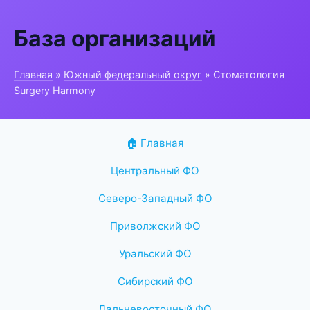
База организаций
Главная
»
Южный федеральный округ
» Стоматология
Surgery Harmony
🏠 Главная
Центральный ФО
Северо-Западный ФО
Приволжский ФО
Уральский ФО
Сибирский ФО
Дальневосточный ФО