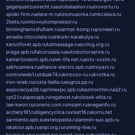
gegenjustizunrecht.ru
autobalashov.ru
utrovortu.ru
spiski-firm.ru
elara-m.ru
kinomusorka.ru
mkcslava.ru
2bets.ru
vintovoykompressor.ru
birminghamvsfulham.ru
sarmat-komp.ru
pioneeri.ru
amadis-chocolate.ru
shkurki-karakulya.ru
kanotiforet.spb.ru
tutmassage.ru
ecolog.org.ru
praga.spb.ru
falcorussia.ru
autodoctorservis.ru
kamertondom.spb.ru
net-life.net.ru
avto-vozim.ru
sakhcamera.ru
alliance-electro.spb.ru
stroyavt.ru
controlweb1.ru
tdsak74.ru
kinzozo-ru.ru
kvotka.ru
iron-snab.ru
costa-bella.ru
eugrus.pp.ru
associaciya39.ru
primexpo.spb.ru
bezmorchin.ru
ia2.ru
cpt21.ru
ispecspb.ru
regahost.ru
kolosok-elita.ru
tae-kwon.ru
consrio.com.ru
insiam.ru
avegainfo.ru
archery161.ru
bigencyclica.ru
vlast16.ru
korru.net
sarmiento.spb.su
extelopedia.ru
lammin-suo.spb.ru
iskatour.spb.ru
snpi.org.ru
running-line.ru
krygeva-spa.ru
chel.net.ru
rust-loco.ru
dugshop.ru