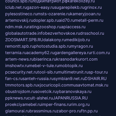
council.spb.ru
лодкипатриот.рф
kafekolizey.ru
iclub.net.ru
gazon-easy.ru
sugarepilekb.ru
grinox.ru
pylesostineco.ru
msts-ozarenie.ru
kameryjooan.ru
artemovskij.ru
dopler.spb.ru
aid70.ru
metall-perm.ru
ndm.msk.ru
ratingzooshop.ru
apiaccess.ru
globalautotrade.info
bezverhovskoe.ru
drsschool.ru
ZOOSMART.SPB.RU
dalakony.ru
medikijob.ru
remontt.spb.ru
photostudia.spb.ru
myragon.ru
terramia.ru
academy62.ru
gardengallereya.ru
rti.com.ru
artem-news.ru
biserinca.ru
krasnodarkurort.com
imshowtv.ru
mebel-v-tule.ru
mobtopik.ru
pcsecurity.net.ru
tool-sib.ru
multimetrunit.ru
sp-tour.ru
fan-cs.ru
santeh-russia.ru
symbian9.net.ru
DSHAIR.RU
tmmotors.spb.ru
xjocuricopii.com
musavtomat.msk.ru
obustrojdom.ru
sovetcik.ru
ybaranovskaya.ru
ppknews.ru
cult-alshei.ru
JAPANRUSSIA.RU
proekciyamebel.ru
imper-finans.ru
rim.org.ru
glamourai.ru
brassminus.ru
zabor-pro.ru
ftn.pp.ru