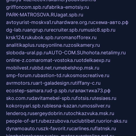
griffoncom.spb.ru
fabrika-emotsiy.ru
PARK-MATROSOVA.RU
agat.spb.ru
avtoyurist-moskva1.ru
hardware.org.ru
схема-авто.рф
dg-lab.ru
angrup.ru
recruiter.spb.ru
music8.spb.ru
krsk124.ru
kubok.spb.ru
romanofforex.ru
analitikaplus.ru
spyonline.ru
zosikamery.ru
sloboda-ural.pp.ru
AUTO-COM.SU
hohota.net
alimy.ru
online-z.com
aromat-vostoka.ru
otdelkaexp.ru
mobilvest.ru
bbd.net.ru
mebelshop.msk.ru
smp-forum.ru
bastion-td.ru
kosmoscreative.ru
avrmotors.ru
art-galadesign.ru
tiffany-c.ru
ecostep-samara.ru
d-p.spb.ru
галактика73.рф
sko.com.ru
davitamebel-spb.ru
fotsis.ru
tesiaes.ru
kokoroyari.spb.ru
blesna-kazan.ru
mossilver.ru
lenderoq.ru
sergeydobrin.ru
tochkazvuka.msk.ru
people-of-art.ru
bezzubova.ru
clubtibet.ru
orior-aks.ru
dynamoauto.ru
szk-favorit.ru
carlines.ru
flatnsk.ru