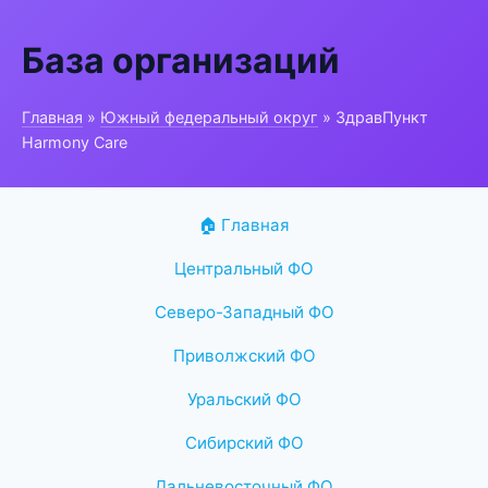
База организаций
Главная
»
Южный федеральный округ
» ЗдравПункт
Harmony Care
🏠 Главная
Центральный ФО
Северо-Западный ФО
Приволжский ФО
Уральский ФО
Сибирский ФО
Дальневосточный ФО