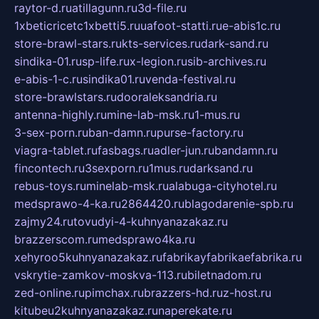
raytor-d.ru
atillagunn.ru
3d-file.ru
1xbeticricetc1xbetti5.ru
uafoot-statti.ru
e-abis1c.ru
store-brawl-stars.ru
kts-services.ru
dark-sand.ru
sindika-01.ru
sp-life.ru
x-legion.ru
sib-archives.ru
e-abis-1-c.ru
sindika01.ru
venda-festival.ru
store-brawlstars.ru
dooraleksandria.ru
antenna-highly.ru
mine-lab-msk.ru
1-mus.ru
3-sex-porn.ru
ban-damn.ru
purse-factory.ru
viagra-tablet.ru
fasbags.ru
adler-jun.ru
bandamn.ru
fincontech.ru
3sexporn.ru
1mus.ru
darksand.ru
rebus-toys.ru
minelab-msk.ru
alabuga-cityhotel.ru
medsprawo-4-ka.ru
2864420.ru
blagodarenie-spb.ru
zajmy24.ru
tovudyi-4-kuhnyanazakaz.ru
brazzerscom.ru
medsprawo4ka.ru
xehyroo5kuhnyanazakaz.ru
fabrikayfabrikaefabrika.ru
vskrytie-zamkov-moskva-113.ru
biletnadom.ru
zed-online.ru
pimchax.ru
brazzers-hd.ru
z-host.ru
kitubeu2kuhnyanazakaz.ru
naperekate.ru