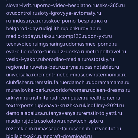
slovar-ivrit.ru
porno-video-besplatno.ru
seks-365.ru
ovucontrol.ru
sloty-igrovyye-avtomaty.ru
ru-industriya.ru
russkoe-porno-besplatno.ru
belgorod-day.ru
digilith.ru
pichkurovlab.ru
medic-today.ru
taksu.ru
comp123.ru
don-ykt.ru
teensvoice.ru
imgsharing.ru
domashnee-porno.ru
eva-elfie.ru
foto-tur.ru
biz-doska.ru
metropoltravel.ru
veslo-i-yakor.ru
borodino-media.ru
rostotsky.ru
regionufa.ru
weiss-bet.ru
zaryna.ru
casinotablet.ru
universalia.ru
remont-mebeli-moscow.ru
termomur.ru
clubfisher.ru
remstirufa.ru
erdamchi.ru
doramamama.ru
muraviovka-park.ru
worldofwoman.ru
clean-dreams.ru
arkrym.ru
kristinita.ru
dircomputer.ru
healthenter.ru
textexperts.ru
pivnaya-kruzhka.ru
kinofilmy-2021.ru
demolalapaluza.ru
tanyavanya.ru
remstir-tolyatti.ru
msdip.ru
jdol.ru
sokolovr.ru
newtech-spb.ru
rezemkleim.ru
massage-tai.ru
seonub.ru
zvonitut.ru
biolisichka24.ru
mncraft-download.ru