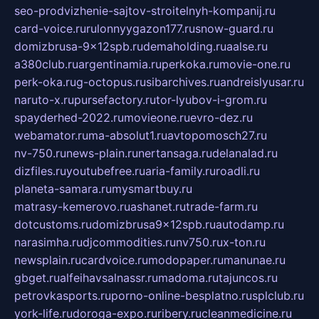
seo-prodvizhenie-sajtov-stroitelnyh-kompanij.ru
card-voice.ru
rulonnyygazon177.ru
snow-guard.ru
domizbrusa-9x12spb.ru
demaholding.ru
aalse.ru
a380club.ru
argentinamia.ru
perkoka.ru
movie-one.ru
perk-oka.ru
g-octopus.ru
sibarchives.ru
andreislyusar.ru
naruto-x.ru
pursefactory.ru
tor-lyubov-i-grom.ru
spayderhed-2022.ru
movieone.ru
evro-dez.ru
webamator.ru
ma-absolut1.ru
avtopomosch27.ru
nv-750.ru
news-plain.ru
nertansaga.ru
delanalad.ru
dizfiles.ru
youtubefree.ru
aria-family.ru
roadli.ru
planeta-samara.ru
mysmartbuy.ru
matrasy-kemerovo.ru
ashanet.ru
trade-farm.ru
dotcustoms.ru
domizbrusa9x12spb.ru
autodamp.ru
narasimha.ru
djcommodities.ru
nv750.ru
x-ton.ru
newsplain.ru
cardvoice.ru
modopaper.ru
manunae.ru
gbget.ru
alfeihavsalnassr.ru
madoma.ru
tajuncos.ru
petrovkasports.ru
porno-online-besplatno.ru
splclub.ru
york-life.ru
doroga-expo.ru
ribery.ru
cleanmedicine.ru