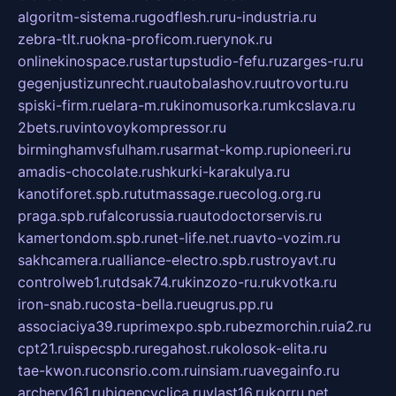
algoritm-sistema.ru
godflesh.ru
ru-industria.ru
zebra-tlt.ru
okna-proficom.ru
erynok.ru
onlinekinospace.ru
startupstudio-fefu.ru
zarges-ru.ru
gegenjustizunrecht.ru
autobalashov.ru
utrovortu.ru
spiski-firm.ru
elara-m.ru
kinomusorka.ru
mkcslava.ru
2bets.ru
vintovoykompressor.ru
birminghamvsfulham.ru
sarmat-komp.ru
pioneeri.ru
amadis-chocolate.ru
shkurki-karakulya.ru
kanotiforet.spb.ru
tutmassage.ru
ecolog.org.ru
praga.spb.ru
falcorussia.ru
autodoctorservis.ru
kamertondom.spb.ru
net-life.net.ru
avto-vozim.ru
sakhcamera.ru
alliance-electro.spb.ru
stroyavt.ru
controlweb1.ru
tdsak74.ru
kinzozo-ru.ru
kvotka.ru
iron-snab.ru
costa-bella.ru
eugrus.pp.ru
associaciya39.ru
primexpo.spb.ru
bezmorchin.ru
ia2.ru
cpt21.ru
ispecspb.ru
regahost.ru
kolosok-elita.ru
tae-kwon.ru
consrio.com.ru
insiam.ru
avegainfo.ru
archery161.ru
bigencyclica.ru
vlast16.ru
korru.net