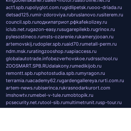
kingbolenskaner.ru
alex-motor.ru
astroline.net.ru
act1.spb.ru
polyglot.com.ru
gidlipetsk.ru
ooo-driada.ru
detsad125.ru
mir-zdoroviya.ru
bruslanovo.ru
siterem.ru
council.spb.ru
лодкипатриот.рф
kafekolizey.ru
iclub.net.ru
gazon-easy.ru
sugarepilekb.ru
grinox.ru
pylesostineco.ru
msts-ozarenie.ru
kameryjooan.ru
artemovskij.ru
dopler.spb.ru
aid70.ru
metall-perm.ru
ndm.msk.ru
ratingzooshop.ru
apiaccess.ru
globalautotrade.info
bezverhovskoe.ru
drsschool.ru
ZOOSMART.SPB.RU
dalakony.ru
medikijob.ru
remontt.spb.ru
photostudia.spb.ru
myragon.ru
terramia.ru
academy62.ru
gardengallereya.ru
rti.com.ru
artem-news.ru
biserinca.ru
krasnodarkurort.com
imshowtv.ru
mebel-v-tule.ru
mobtopik.ru
pcsecurity.net.ru
tool-sib.ru
multimetrunit.ru
sp-tour.ru
fan-cs.ru
santeh-russia.ru
symbian9.net.ru
DSHAIR.RU
tmmotors.spb.ru
xjocuricopii.com
musavtomat.msk.ru
obustrojdom.ru
sovetcik.ru
ybaranovskaya.ru