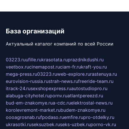
База организаций
Актуальный каталог компаний по всей России
03223.ru
ufille.ru
krasotata.ru
prazdnikdushi.ru
veetbox.ru
cinemapost.ru
ciam-fr.ru
kraft-you.ru
mega-press.ru
03223.ru
web-explore.ru
rastenuya.ru
eurovision-russia.ru
strah-news.ru
freeride-team.ru
itrack-24.ru
sexshopexpress.ru
autostudiopro.ru
alabuga-cityhotel.ru
pornv.ru
atlantpereezd.ru
bud-em-znakomye.ru
a-cdc.ru
elektrostal-news.ru
korolevremont-market.ru
budem-znakomye.ru
oooagrosnab.ru
fpodaso.ru
emfire.ru
pro-otdelky.ru
ukrasotki.ru
seksuzbek.ru
seks-uzbek.ru
porno-vk.ru