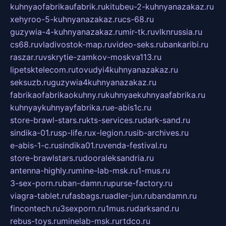
kuhnyaofabrikaufabrik.ru
kitubeu-2-kuhnyanazakaz.ru
xehyroo-5-kuhnyanazakaz.ru
cs-68.ru
guzywia-4-kuhnyanazakaz.ru
mir-tk.ru
vlknrussia.ru
cs68.ru
vladivostok-map.ru
video-seks.ru
bankaribi.ru
raszar.ru
vskrytie-zamkov-moskva113.ru
lipetsktelecom.ru
tovudyi4kuhnyanazakaz.ru
seksuzb.ru
guzywia4kuhnyanazakaz.ru
fabrikaofabrikaokuhny.ru
kuhnyaekuhnyaafabrika.ru
kuhnyaykuhnyayfabrika.ru
e-abis1c.ru
store-brawl-stars.ru
kts-services.ru
dark-sand.ru
sindika-01.ru
sp-life.ru
x-legion.ru
sib-archives.ru
e-abis-1-c.ru
sindika01.ru
venda-festival.ru
store-brawlstars.ru
dooraleksandria.ru
antenna-highly.ru
mine-lab-msk.ru
1-mus.ru
3-sex-porn.ru
ban-damn.ru
purse-factory.ru
viagra-tablet.ru
fasbags.ru
adler-jun.ru
bandamn.ru
fincontech.ru
3sexporn.ru
1mus.ru
darksand.ru
rebus-toys.ru
minelab-msk.ru
rtdco.ru