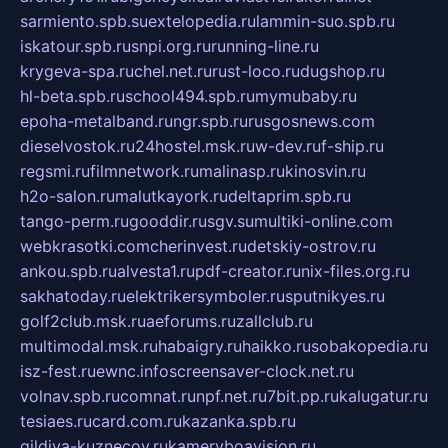
sarmiento.spb.su
extelopedia.ru
lammin-suo.spb.ru
iskatour.spb.ru
snpi.org.ru
running-line.ru
krygeva-spa.ru
chel.net.ru
rust-loco.ru
dugshop.ru
hl-beta.spb.ru
school494.spb.ru
mymubaby.ru
epoha-metalband.ru
ngr.spb.ru
rusgosnews.com
dieselvostok.ru
24hostel.msk.ru
w-dev.ru
f-ship.ru
regsmi.ru
filmnetwork.ru
malinasp.ru
kinosvin.ru
h2o-salon.ru
malutkayork.ru
deltaprim.spb.ru
tango-perm.ru
gooddir.ru
sgv.su
multiki-online.com
webkrasotki.com
cherinvest.ru
detskiy-ostrov.ru
ankou.spb.ru
alvesta1.ru
pdf-creator.ru
nix-files.org.ru
sakhatoday.ru
elektrikersymboler.ru
sputnikyes.ru
golf2club.msk.ru
aeforums.ru
zallclub.ru
multimodal.msk.ru
habaigry.ru
haikko.ru
sobakopedia.ru
isz-fest.ru
ewnc.info
screensaver-clock.net.ru
volnav.spb.ru
comnat.ru
npf.net.ru
7bit.pp.ru
kalugatur.ru
tesiaes.ru
card.com.ru
kazanka.spb.ru
gildiya-kuznecov.ru
kameryboavision.ru