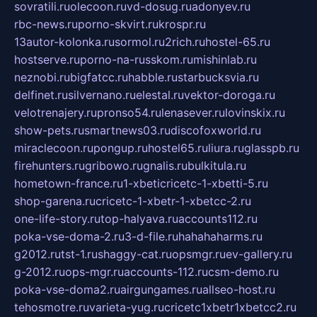
sovratili.ru
olecoon.ru
vd-dosug.ru
adonyev.ru
rbc-news.ru
porno-skvirt.ru
krospr.ru
13autor-kolonka.ru
sormol.ru
2rich.ru
hostel-65.ru
hostserve.ru
porno-na-russkom.ru
mishinlab.ru
neznobi.ru
bigfatcc.ru
habble.ru
starbucksvia.ru
delfinet.ru
silvernano.ru
elestal.ru
vektor-doroga.ru
velotrenajery.ru
pronso54.ru
lenasever.ru
lovinskix.ru
show-pets.ru
smartnews03.ru
discofoxworld.ru
miraclecoon.ru
pongup.ru
hostel65.ru
liura.ru
glasspb.ru
firehunters.ru
gribowo.ru
gnalis.ru
bulkitula.ru
hometown-france.ru
1-xbeticricetc-1-xbetti-5.ru
shop-garena.ru
cricetc-1-xbetr-1-xbetcc-2.ru
one-life-story.ru
top-halyava.ru
accounts112.ru
poka-vse-doma-2.ru
3-d-file.ru
hahahaharms.ru
g2012.ru
tst-1.ru
shaggy-cat.ru
opsmgr.ru
ev-gallery.ru
g-2012.ru
ops-mgr.ru
accounts-112.ru
csm-demo.ru
poka-vse-doma2.ru
airgungames.ru
allseo-host.ru
tehosmotre.ru
varieta-yug.ru
cricetc1xbetr1xbetcc2.ru