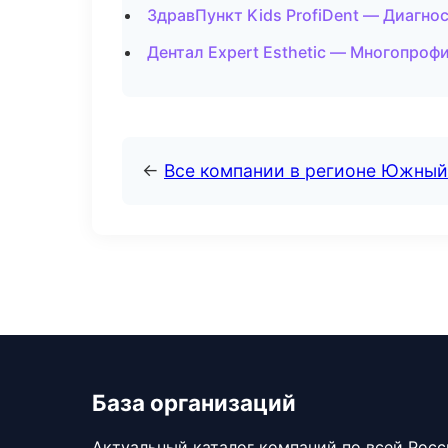
ЗдравПункт Kids ProfiDent — Диагнос
Дентал Expert Esthetic — Многопроф
←
Все компании в регионе Южный
База организаций
Актуальный каталог компаний по всей Рос