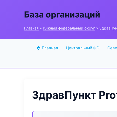
База организаций
Главная
»
Южный федеральный округ
» ЗдравПунк
🏠 Главная
Центральный ФО
Севе
ЗдравПункт Prof