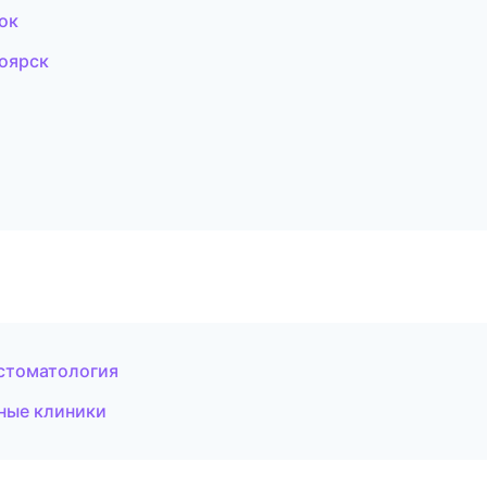
ок
оярск
 стоматология
ьные клиники