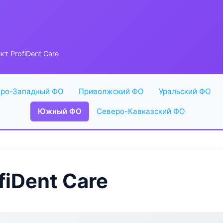
т ProfiDent Care
ро-Западный ФО
Приволжский ФО
Уральский ФО
Южный ФО
Северо-Кавказский ФО
iDent Care