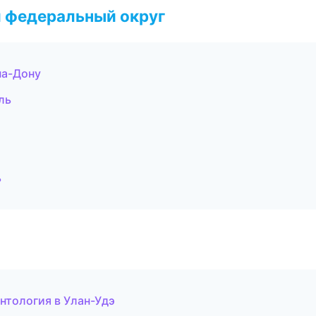
 федеральный округ
на-Дону
ль
ь
нтология в Улан-Удэ