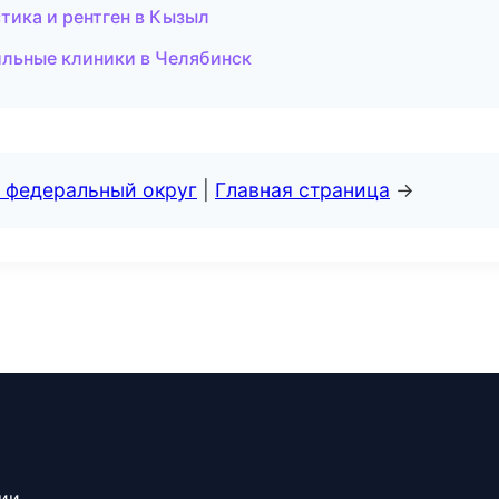
тика и рентген в Кызыл
ильные клиники в Челябинск
 федеральный округ
|
Главная страница
→
сии