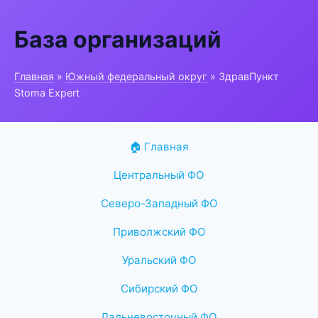
База организаций
Главная
»
Южный федеральный округ
» ЗдравПункт
Stoma Expert
🏠 Главная
Центральный ФО
Северо-Западный ФО
Приволжский ФО
Уральский ФО
Сибирский ФО
Дальневосточный ФО