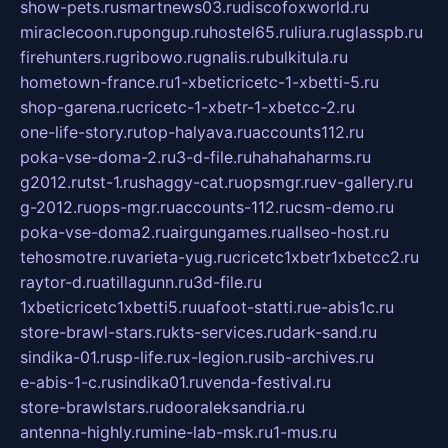
show-pets.ru
smartnews03.ru
discofoxworld.ru
miraclecoon.ru
pongup.ru
hostel65.ru
liura.ru
glasspb.ru
firehunters.ru
gribowo.ru
gnalis.ru
bulkitula.ru
hometown-france.ru
1-xbeticricetc-1-xbetti-5.ru
shop-garena.ru
cricetc-1-xbetr-1-xbetcc-2.ru
one-life-story.ru
top-halyava.ru
accounts112.ru
poka-vse-doma-2.ru
3-d-file.ru
hahahaharms.ru
g2012.ru
tst-1.ru
shaggy-cat.ru
opsmgr.ru
ev-gallery.ru
g-2012.ru
ops-mgr.ru
accounts-112.ru
csm-demo.ru
poka-vse-doma2.ru
airgungames.ru
allseo-host.ru
tehosmotre.ru
varieta-yug.ru
cricetc1xbetr1xbetcc2.ru
raytor-d.ru
atillagunn.ru
3d-file.ru
1xbeticricetc1xbetti5.ru
uafoot-statti.ru
e-abis1c.ru
store-brawl-stars.ru
kts-services.ru
dark-sand.ru
sindika-01.ru
sp-life.ru
x-legion.ru
sib-archives.ru
e-abis-1-c.ru
sindika01.ru
venda-festival.ru
store-brawlstars.ru
dooraleksandria.ru
antenna-highly.ru
mine-lab-msk.ru
1-mus.ru