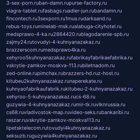
3-sex-porn.ru
ban-damn.ru
purse-factory.ru
viagra-tablet.ru
fasbags.ru
adler-jun.ru
bandamn.ru
fincontech.ru
3sexporn.ru
1mus.ru
darksand.ru
rebus-toys.ru
minelab-msk.ru
alabuga-cityhotel.ru
medsprawo-4-ka.ru
2864420.ru
blagodarenie-spb.ru
zajmy24.ru
tovudyi-4-kuhnyanazakaz.ru
brazzerscom.ru
medsprawo4ka.ru
xehyroo5kuhnyanazakaz.ru
fabrikayfabrikaefabrika.ru
vskrytie-zamkov-moskva-113.ru
biletnadom.ru
zed-online.ru
pimchax.ru
brazzers-hd.ru
z-host.ru
kitubeu2kuhnyanazakaz.ru
naperekate.ru
kuhnyaofabrikaufabrik.ru
kitubeu-2-kuhnyanazakaz.ru
xehyroo-5-kuhnyanazakaz.ru
cs-68.ru
guzywia-4-kuhnyanazakaz.ru
mir-tk.ru
vlknrussia.ru
cs68.ru
vladivostok-map.ru
video-seks.ru
bankaribi.ru
raszar.ru
vskrytie-zamkov-moskva113.ru
lipetsktelecom.ru
tovudyi4kuhnyanazakaz.ru
seksuzb.ru
guzywia4kuhnyanazakaz.ru