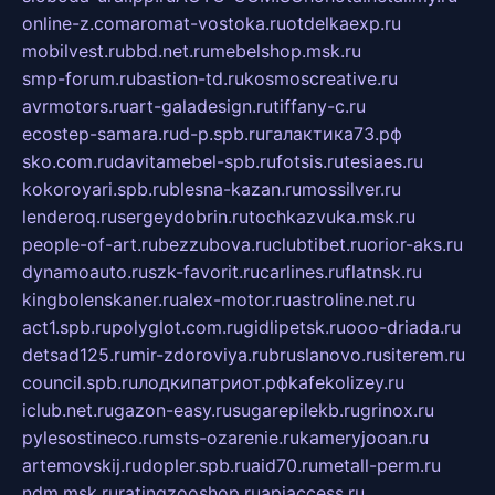
online-z.com
aromat-vostoka.ru
otdelkaexp.ru
mobilvest.ru
bbd.net.ru
mebelshop.msk.ru
smp-forum.ru
bastion-td.ru
kosmoscreative.ru
avrmotors.ru
art-galadesign.ru
tiffany-c.ru
ecostep-samara.ru
d-p.spb.ru
галактика73.рф
sko.com.ru
davitamebel-spb.ru
fotsis.ru
tesiaes.ru
kokoroyari.spb.ru
blesna-kazan.ru
mossilver.ru
lenderoq.ru
sergeydobrin.ru
tochkazvuka.msk.ru
people-of-art.ru
bezzubova.ru
clubtibet.ru
orior-aks.ru
dynamoauto.ru
szk-favorit.ru
carlines.ru
flatnsk.ru
kingbolenskaner.ru
alex-motor.ru
astroline.net.ru
act1.spb.ru
polyglot.com.ru
gidlipetsk.ru
ooo-driada.ru
detsad125.ru
mir-zdoroviya.ru
bruslanovo.ru
siterem.ru
council.spb.ru
лодкипатриот.рф
kafekolizey.ru
iclub.net.ru
gazon-easy.ru
sugarepilekb.ru
grinox.ru
pylesostineco.ru
msts-ozarenie.ru
kameryjooan.ru
artemovskij.ru
dopler.spb.ru
aid70.ru
metall-perm.ru
ndm.msk.ru
ratingzooshop.ru
apiaccess.ru