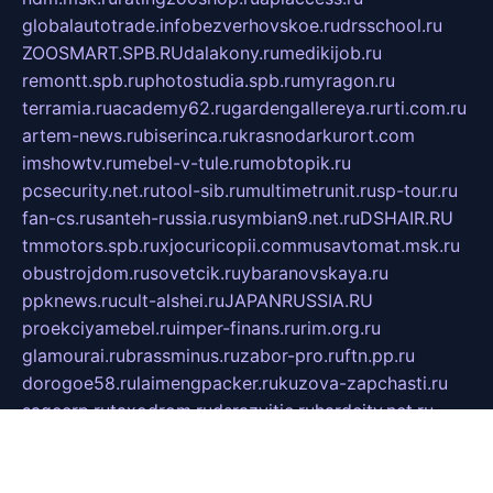
globalautotrade.info
bezverhovskoe.ru
drsschool.ru
ZOOSMART.SPB.RU
dalakony.ru
medikijob.ru
remontt.spb.ru
photostudia.spb.ru
myragon.ru
terramia.ru
academy62.ru
gardengallereya.ru
rti.com.ru
artem-news.ru
biserinca.ru
krasnodarkurort.com
imshowtv.ru
mebel-v-tule.ru
mobtopik.ru
pcsecurity.net.ru
tool-sib.ru
multimetrunit.ru
sp-tour.ru
fan-cs.ru
santeh-russia.ru
symbian9.net.ru
DSHAIR.RU
tmmotors.spb.ru
xjocuricopii.com
musavtomat.msk.ru
obustrojdom.ru
sovetcik.ru
ybaranovskaya.ru
ppknews.ru
cult-alshei.ru
JAPANRUSSIA.RU
proekciyamebel.ru
imper-finans.ru
rim.org.ru
glamourai.ru
brassminus.ru
zabor-pro.ru
ftn.pp.ru
dorogoe58.ru
laimengpacker.ru
kuzova-zapchasti.ru
sageerp.ru
taxodrom.ru
dsrazvitie.ru
hardcity.net.ru
ratinghomegames.ru
topservice25.ru
gubernyan.ru
gtglasslined.ru
ii4.ru
tssport.spb.ru
andorra24.com
blackwallstreet.ru
oboimos.ru
optim-doors.com.ru