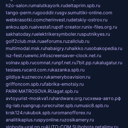
h2o-salon.ru
malutkayork.ru
deltaprim.spb.ru
tango-perm.ru
gooddir.ru
sgv.su
multiki-online.com
webkrasotki.com
cherinvest.ru
detskiy-ostrov.ru
ankou.spb.ru
alvesta1.ru
pdf-creator.ru
nix-files.org.ru
sakhatoday.ru
elektrikersymboler.ru
sputnikyes.ru
golf2club.msk.ru
aeforums.ru
zallclub.ru
multimodal.msk.ru
habaigry.ru
haikko.ru
sobakopedia.ru
isz-fest.ru
ewnc.info
screensaver-clock.net.ru
volnav.spb.ru
comnat.ru
npf.net.ru
7bit.pp.ru
kalugatur.ru
tesiaes.ru
card.com.ru
kazanka.spb.ru
gildiya-kuznecov.ru
kameryboavision.ru
griffoncom.spb.ru
fabrika-emotsiy.ru
PARK-MATROSOVA.RU
agat.spb.ru
avtoyurist-moskva1.ru
hardware.org.ru
схема-авто.рф
dg-lab.ru
angrup.ru
recruiter.spb.ru
music8.spb.ru
krsk124.ru
kubok.spb.ru
romanofforex.ru
analitikaplus.ru
spyonline.ru
zosikamery.ru
sloboda-ural.pp.ru
AUTO-COM.SU
hohota.net
alimy.ru