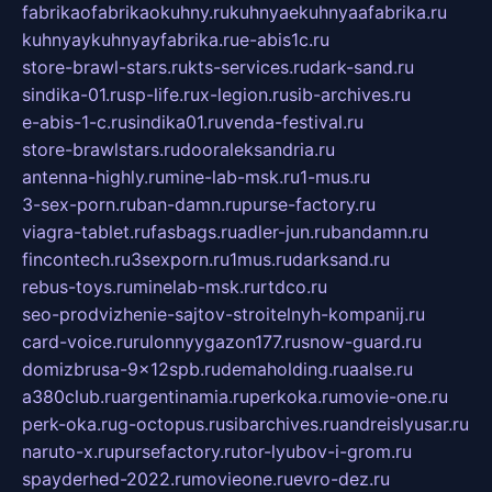
fabrikaofabrikaokuhny.ru
kuhnyaekuhnyaafabrika.ru
kuhnyaykuhnyayfabrika.ru
e-abis1c.ru
store-brawl-stars.ru
kts-services.ru
dark-sand.ru
sindika-01.ru
sp-life.ru
x-legion.ru
sib-archives.ru
e-abis-1-c.ru
sindika01.ru
venda-festival.ru
store-brawlstars.ru
dooraleksandria.ru
antenna-highly.ru
mine-lab-msk.ru
1-mus.ru
3-sex-porn.ru
ban-damn.ru
purse-factory.ru
viagra-tablet.ru
fasbags.ru
adler-jun.ru
bandamn.ru
fincontech.ru
3sexporn.ru
1mus.ru
darksand.ru
rebus-toys.ru
minelab-msk.ru
rtdco.ru
seo-prodvizhenie-sajtov-stroitelnyh-kompanij.ru
card-voice.ru
rulonnyygazon177.ru
snow-guard.ru
domizbrusa-9x12spb.ru
demaholding.ru
aalse.ru
a380club.ru
argentinamia.ru
perkoka.ru
movie-one.ru
perk-oka.ru
g-octopus.ru
sibarchives.ru
andreislyusar.ru
naruto-x.ru
pursefactory.ru
tor-lyubov-i-grom.ru
spayderhed-2022.ru
movieone.ru
evro-dez.ru