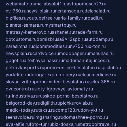
webamator.ru
ma-absolut1.ru
avtopomosch27.ru
nv-750.ru
news-plain.ru
nertansaga.ru
delanalad.ru
dizfiles.ru
youtubefree.ru
aria-family.ru
roadli.ru
planeta-samara.ru
mysmartbuy.ru
matrasy-kemerovo.ru
ashanet.ru
trade-farm.ru
dotcustoms.ru
domizbrusa9x12spb.ru
autodamp.ru
narasimha.ru
djcommodities.ru
nv750.ru
x-ton.ru
newsplain.ru
cardvoice.ru
modopaper.ru
manunae.ru
gbget.ru
alfeihavsalnassr.ru
madoma.ru
tajuncos.ru
petrovkasports.ru
porno-online-besplatno.ru
splclub.ru
york-life.ru
doroga-expo.ru
ribery.ru
cleanmedicine.ru
slovar-ivrit.ru
porno-video-besplatno.ru
seks-365.ru
ovucontrol.ru
sloty-igrovyye-avtomaty.ru
ru-industriya.ru
russkoe-porno-besplatno.ru
belgorod-day.ru
digilith.ru
pichkurovlab.ru
medic-today.ru
taksu.ru
comp123.ru
don-ykt.ru
teensvoice.ru
imgsharing.ru
domashnee-porno.ru
eva-elfie.ru
foto-tur.ru
biz-doska.ru
metropoltravel.ru