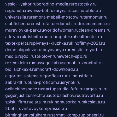
veslo-i-yakor.ru
borodino-media.ru
rostotsky.ru
regionufa.ru
weiss-bet.ru
zaryna.ru
casinotablet.ru
universalia.ru
remont-mebeli-moscow.ru
termomur.ru
clubfisher.ru
remstirufa.ru
erdamchi.ru
doramamama.ru
muraviovka-park.ru
worldofwoman.ru
clean-dreams.ru
arkrym.ru
kristinita.ru
dircomputer.ru
healthenter.ru
textexperts.ru
pivnaya-kruzhka.ru
kinofilmy-2021.ru
demolalapaluza.ru
tanyavanya.ru
remstir-tolyatti.ru
msdip.ru
jdol.ru
sokolovr.ru
newtech-spb.ru
rezemkleim.ru
massage-tai.ru
seonub.ru
zvonitut.ru
biolisichka24.ru
mncraft-download.ru
algoritm-sistema.ru
godflesh.ru
ru-industria.ru
zebra-tlt.ru
okna-proficom.ru
erynok.ru
onlinekinospace.ru
startupstudio-fefu.ru
zarges-ru.ru
gegenjustizunrecht.ru
autobalashov.ru
utrovortu.ru
spiski-firm.ru
elara-m.ru
kinomusorka.ru
mkcslava.ru
2bets.ru
vintovoykompressor.ru
birminghamvsfulham.ru
sarmat-komp.ru
pioneeri.ru