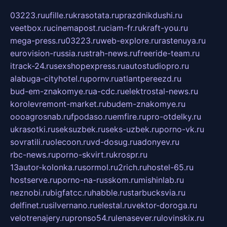
03223.ru
ufille.ru
krasotata.ru
prazdnikdushi.ru
veetbox.ru
cinemapost.ru
ciam-fr.ru
kraft-you.ru
mega-press.ru
03223.ru
web-explore.ru
rastenuya.ru
eurovision-russia.ru
strah-news.ru
freeride-team.ru
itrack-24.ru
sexshopexpress.ru
autostudiopro.ru
alabuga-cityhotel.ru
pornv.ru
atlantpereezd.ru
bud-em-znakomye.ru
a-cdc.ru
elektrostal-news.ru
korolevremont-market.ru
budem-znakomye.ru
oooagrosnab.ru
fpodaso.ru
emfire.ru
pro-otdelky.ru
ukrasotki.ru
seksuzbek.ru
seks-uzbek.ru
porno-vk.ru
sovratili.ru
olecoon.ru
vd-dosug.ru
adonyev.ru
rbc-news.ru
porno-skvirt.ru
krospr.ru
13autor-kolonka.ru
sormol.ru
2rich.ru
hostel-65.ru
hostserve.ru
porno-na-russkom.ru
mishinlab.ru
neznobi.ru
bigfatcc.ru
habble.ru
starbucksvia.ru
delfinet.ru
silvernano.ru
elestal.ru
vektor-doroga.ru
velotrenajery.ru
pronso54.ru
lenasever.ru
lovinskix.ru