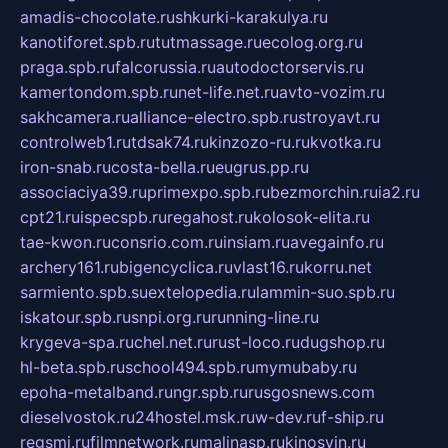
amadis-chocolate.ru
shkurki-karakulya.ru
kanotiforet.spb.ru
tutmassage.ru
ecolog.org.ru
praga.spb.ru
falcorussia.ru
autodoctorservis.ru
kamertondom.spb.ru
net-life.net.ru
avto-vozim.ru
sakhcamera.ru
alliance-electro.spb.ru
stroyavt.ru
controlweb1.ru
tdsak74.ru
kinzozo-ru.ru
kvotka.ru
iron-snab.ru
costa-bella.ru
eugrus.pp.ru
associaciya39.ru
primexpo.spb.ru
bezmorchin.ru
ia2.ru
cpt21.ru
ispecspb.ru
regahost.ru
kolosok-elita.ru
tae-kwon.ru
consrio.com.ru
insiam.ru
avegainfo.ru
archery161.ru
bigencyclica.ru
vlast16.ru
korru.net
sarmiento.spb.su
extelopedia.ru
lammin-suo.spb.ru
iskatour.spb.ru
snpi.org.ru
running-line.ru
krygeva-spa.ru
chel.net.ru
rust-loco.ru
dugshop.ru
hl-beta.spb.ru
school494.spb.ru
mymubaby.ru
epoha-metalband.ru
ngr.spb.ru
rusgosnews.com
dieselvostok.ru
24hostel.msk.ru
w-dev.ru
f-ship.ru
regsmi.ru
filmnetwork.ru
malinasp.ru
kinosvin.ru