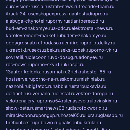
eurovision-russia.ru
strah-news.ru
freeride-team.ru
itrack-24.ru
sexshopexpress.ru
autostudiopro.ru
alabuga-cityhotel.ru
pornv.ru
atlantpereezd.ru
bud-em-znakomye.ru
a-cdc.ru
elektrostal-news.ru
korolevremont-market.ru
budem-znakomye.ru
oooagrosnab.ru
fpodaso.ru
emfire.ru
pro-otdelky.ru
ukrasotki.ru
seksuzbek.ru
seks-uzbek.ru
porno-vk.ru
sovratili.ru
olecoon.ru
vd-dosug.ru
adonyev.ru
rbc-news.ru
porno-skvirt.ru
krospr.ru
13autor-kolonka.ru
sormol.ru
2rich.ru
hostel-65.ru
hostserve.ru
porno-na-russkom.ru
mishinlab.ru
neznobi.ru
bigfatcc.ru
habble.ru
starbucksvia.ru
delfinet.ru
silvernano.ru
elestal.ru
vektor-doroga.ru
velotrenajery.ru
pronso54.ru
lenasever.ru
lovinskix.ru
show-pets.ru
smartnews03.ru
discofoxworld.ru
miraclecoon.ru
pongup.ru
hostel65.ru
liura.ru
glasspb.ru
firehunters.ru
gribowo.ru
gnalis.ru
bulkitula.ru
hometown-france.ru
1-xbeticricetc-1-xbetti-5.ru