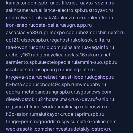
kamertondom.spb.ru
net-life.net.ru
avto-vozim.ru
sakhcamera.ru
alliance-electro.spb.ru
stroyavt.ru
controlweb1.ru
tdsak74.ru
kinzozo-ru.ru
kvotka.ru
iron-snab.ru
costa-bella.ru
eugrus.pp.ru
associaciya39.ru
primexpo.spb.ru
bezmorchin.ru
ia2.ru
cpt21.ru
ispecspb.ru
regahost.ru
kolosok-elita.ru
tae-kwon.ru
consrio.com.ru
insiam.ru
avegainfo.ru
archery161.ru
bigencyclica.ru
vlast16.ru
korru.net
sarmiento.spb.su
extelopedia.ru
lammin-suo.spb.ru
iskatour.spb.ru
snpi.org.ru
running-line.ru
krygeva-spa.ru
chel.net.ru
rust-loco.ru
dugshop.ru
hl-beta.spb.ru
school494.spb.ru
mymubaby.ru
epoha-metalband.ru
ngr.spb.ru
rusgosnews.com
dieselvostok.ru
24hostel.msk.ru
w-dev.ru
f-ship.ru
regsmi.ru
filmnetwork.ru
malinasp.ru
kinosvin.ru
h2o-salon.ru
malutkayork.ru
deltaprim.spb.ru
tango-perm.ru
gooddir.ru
sgv.su
multiki-online.com
webkrasotki.com
cherinvest.ru
detskiy-ostrov.ru