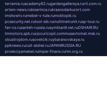
terramia.ru
academy62.ru
gardengallereya.ru
rti.com.ru
artem-news.ru
biserinca.ru
krasnodarkurort.com
imshowtv.ru
mebel-v-tule.ru
mobtopik.ru
pcsecurity.net.ru
tool-sib.ru
multimetrunit.ru
sp-tour.ru
fan-cs.ru
santeh-russia.ru
symbian9.net.ru
DSHAIR.RU
tmmotors.spb.ru
xjocuricopii.com
musavtomat.msk.ru
obustrojdom.ru
sovetcik.ru
ybaranovskaya.ru
ppknews.ru
cult-alshei.ru
JAPANRUSSIA.RU
proekciyamebel.ru
imper-finans.ru
rim.org.ru
glamourai.ru
brassminus.ru
zabor-pro.ru
ftn.pp.ru
dorogoe58.ru
laimengpacker.ru
kuzova-zapchasti.ru
sageerp.ru
taxodrom.ru
dsrazvitie.ru
hardcity.net.ru
ratinghomegames.ru
topservice25.ru
gubernyan.ru
gtglasslined.ru
ii4.ru
tssport.spb.ru
andorra24.com
blackwallstreet.ru
oboimos.ru
optim-doors.com.ru
ikuch.ru
nycr.org.ru
npa21.ru
vremya-ch.spb.ru
desert000.ru
ivtorgi.ru
ifiori.ru
catalog-statei.ru
dcv.org.ru
spetsmaster174.ru
ipkameryhiseeu.ru