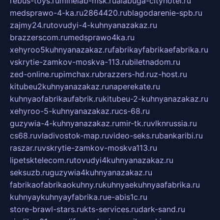
rebus-toys.ru
minelab-msk.ru
alabuga-cityhotel.ru
medsprawo-4-ka.ru
2864420.ru
blagodarenie-spb.ru
zajmy24.ru
tovudyi-4-kuhnyanazakaz.ru
brazzerscom.ru
medsprawo4ka.ru
xehyroo5kuhnyanazakaz.ru
fabrikayfabrikaefabrika.ru
vskrytie-zamkov-moskva-113.ru
biletnadom.ru
zed-online.ru
pimchax.ru
brazzers-hd.ru
z-host.ru
kitubeu2kuhnyanazakaz.ru
naperekate.ru
kuhnyaofabrikaufabrik.ru
kitubeu-2-kuhnyanazakaz.ru
xehyroo-5-kuhnyanazakaz.ru
cs-68.ru
guzywia-4-kuhnyanazakaz.ru
mir-tk.ru
vlknrussia.ru
cs68.ru
vladivostok-map.ru
video-seks.ru
bankaribi.ru
raszar.ru
vskrytie-zamkov-moskva113.ru
lipetsktelecom.ru
tovudyi4kuhnyanazakaz.ru
seksuzb.ru
guzywia4kuhnyanazakaz.ru
fabrikaofabrikaokuhny.ru
kuhnyaekuhnyaafabrika.ru
kuhnyaykuhnyayfabrika.ru
e-abis1c.ru
store-brawl-stars.ru
kts-services.ru
dark-sand.ru