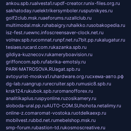
ankou.spb.ru
alvesta1.ru
pdf-creator.ru
nix-files.org.ru
sakhatoday.ru
elektrikersymboler.ru
sputnikyes.ru
golf2club.msk.ru
aeforums.ru
zallclub.ru
multimodal.msk.ru
habaigry.ru
haikko.ru
sobakopedia.ru
isz-fest.ru
ewnc.info
screensaver-clock.net.ru
volnav.spb.ru
comnat.ru
npf.net.ru
7bit.pp.ru
kalugatur.ru
tesiaes.ru
card.com.ru
kazanka.spb.ru
gildiya-kuznecov.ru
kameryboavision.ru
griffoncom.spb.ru
fabrika-emotsiy.ru
PARK-MATROSOVA.RU
agat.spb.ru
avtoyurist-moskva1.ru
hardware.org.ru
схема-авто.рф
dg-lab.ru
angrup.ru
recruiter.spb.ru
music8.spb.ru
krsk124.ru
kubok.spb.ru
romanofforex.ru
analitikaplus.ru
spyonline.ru
zosikamery.ru
sloboda-ural.pp.ru
AUTO-COM.SU
hohota.net
alimy.ru
online-z.com
aromat-vostoka.ru
otdelkaexp.ru
mobilvest.ru
bbd.net.ru
mebelshop.msk.ru
smp-forum.ru
bastion-td.ru
kosmoscreative.ru