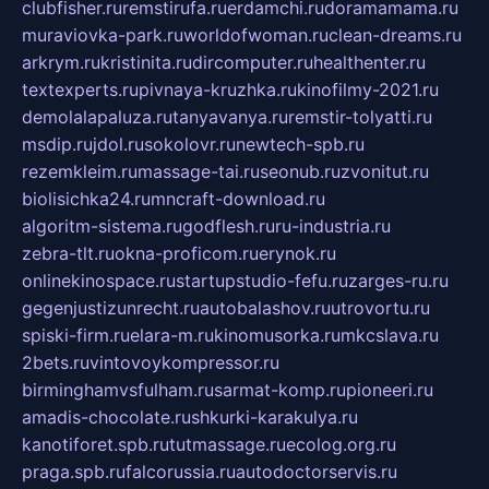
clubfisher.ru
remstirufa.ru
erdamchi.ru
doramamama.ru
muraviovka-park.ru
worldofwoman.ru
clean-dreams.ru
arkrym.ru
kristinita.ru
dircomputer.ru
healthenter.ru
textexperts.ru
pivnaya-kruzhka.ru
kinofilmy-2021.ru
demolalapaluza.ru
tanyavanya.ru
remstir-tolyatti.ru
msdip.ru
jdol.ru
sokolovr.ru
newtech-spb.ru
rezemkleim.ru
massage-tai.ru
seonub.ru
zvonitut.ru
biolisichka24.ru
mncraft-download.ru
algoritm-sistema.ru
godflesh.ru
ru-industria.ru
zebra-tlt.ru
okna-proficom.ru
erynok.ru
onlinekinospace.ru
startupstudio-fefu.ru
zarges-ru.ru
gegenjustizunrecht.ru
autobalashov.ru
utrovortu.ru
spiski-firm.ru
elara-m.ru
kinomusorka.ru
mkcslava.ru
2bets.ru
vintovoykompressor.ru
birminghamvsfulham.ru
sarmat-komp.ru
pioneeri.ru
amadis-chocolate.ru
shkurki-karakulya.ru
kanotiforet.spb.ru
tutmassage.ru
ecolog.org.ru
praga.spb.ru
falcorussia.ru
autodoctorservis.ru