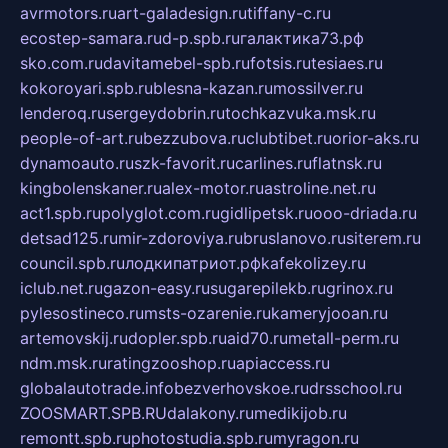
avrmotors.ru
art-galadesign.ru
tiffany-c.ru
ecostep-samara.ru
d-p.spb.ru
галактика73.рф
sko.com.ru
davitamebel-spb.ru
fotsis.ru
tesiaes.ru
kokoroyari.spb.ru
blesna-kazan.ru
mossilver.ru
lenderoq.ru
sergeydobrin.ru
tochkazvuka.msk.ru
people-of-art.ru
bezzubova.ru
clubtibet.ru
orior-aks.ru
dynamoauto.ru
szk-favorit.ru
carlines.ru
flatnsk.ru
kingbolenskaner.ru
alex-motor.ru
astroline.net.ru
act1.spb.ru
polyglot.com.ru
gidlipetsk.ru
ooo-driada.ru
detsad125.ru
mir-zdoroviya.ru
bruslanovo.ru
siterem.ru
council.spb.ru
лодкипатриот.рф
kafekolizey.ru
iclub.net.ru
gazon-easy.ru
sugarepilekb.ru
grinox.ru
pylesostineco.ru
msts-ozarenie.ru
kameryjooan.ru
artemovskij.ru
dopler.spb.ru
aid70.ru
metall-perm.ru
ndm.msk.ru
ratingzooshop.ru
apiaccess.ru
globalautotrade.info
bezverhovskoe.ru
drsschool.ru
ZOOSMART.SPB.RU
dalakony.ru
medikijob.ru
remontt.spb.ru
photostudia.spb.ru
myragon.ru