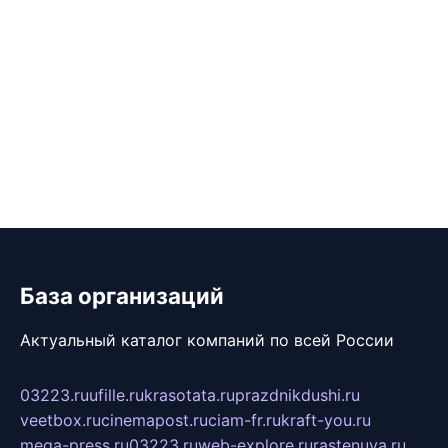
База организаций
Актуальный каталог компаний по всей России
03223.ru
ufille.ru
krasotata.ru
prazdnikdushi.ru
veetbox.ru
cinemapost.ru
ciam-fr.ru
kraft-you.ru
mega-press.ru
03223.ru
web-explore.ru
rastenuya.ru