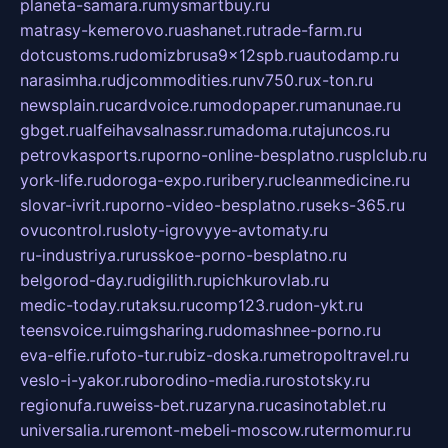
planeta-samara.ru
mysmartbuy.ru
matrasy-kemerovo.ru
ashanet.ru
trade-farm.ru
dotcustoms.ru
domizbrusa9x12spb.ru
autodamp.ru
narasimha.ru
djcommodities.ru
nv750.ru
x-ton.ru
newsplain.ru
cardvoice.ru
modopaper.ru
manunae.ru
gbget.ru
alfeihavsalnassr.ru
madoma.ru
tajuncos.ru
petrovkasports.ru
porno-online-besplatno.ru
splclub.ru
york-life.ru
doroga-expo.ru
ribery.ru
cleanmedicine.ru
slovar-ivrit.ru
porno-video-besplatno.ru
seks-365.ru
ovucontrol.ru
sloty-igrovyye-avtomaty.ru
ru-industriya.ru
russkoe-porno-besplatno.ru
belgorod-day.ru
digilith.ru
pichkurovlab.ru
medic-today.ru
taksu.ru
comp123.ru
don-ykt.ru
teensvoice.ru
imgsharing.ru
domashnee-porno.ru
eva-elfie.ru
foto-tur.ru
biz-doska.ru
metropoltravel.ru
veslo-i-yakor.ru
borodino-media.ru
rostotsky.ru
regionufa.ru
weiss-bet.ru
zaryna.ru
casinotablet.ru
universalia.ru
remont-mebeli-moscow.ru
termomur.ru