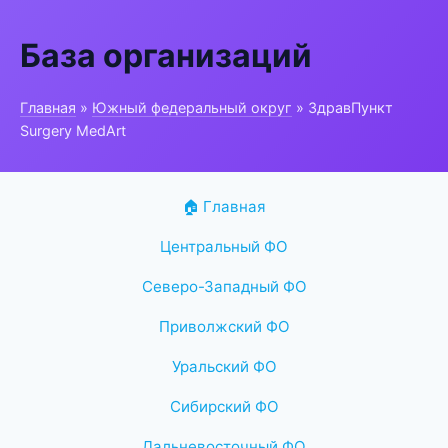
База организаций
Главная
»
Южный федеральный округ
» ЗдравПункт
Surgery MedArt
🏠 Главная
Центральный ФО
Северо-Западный ФО
Приволжский ФО
Уральский ФО
Сибирский ФО
Дальневосточный ФО