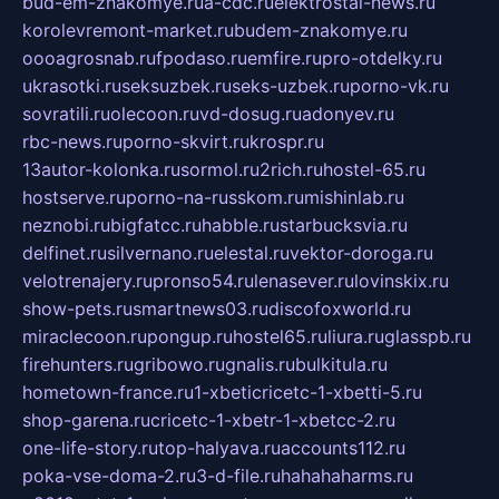
bud-em-znakomye.ru
a-cdc.ru
elektrostal-news.ru
korolevremont-market.ru
budem-znakomye.ru
oooagrosnab.ru
fpodaso.ru
emfire.ru
pro-otdelky.ru
ukrasotki.ru
seksuzbek.ru
seks-uzbek.ru
porno-vk.ru
sovratili.ru
olecoon.ru
vd-dosug.ru
adonyev.ru
rbc-news.ru
porno-skvirt.ru
krospr.ru
13autor-kolonka.ru
sormol.ru
2rich.ru
hostel-65.ru
hostserve.ru
porno-na-russkom.ru
mishinlab.ru
neznobi.ru
bigfatcc.ru
habble.ru
starbucksvia.ru
delfinet.ru
silvernano.ru
elestal.ru
vektor-doroga.ru
velotrenajery.ru
pronso54.ru
lenasever.ru
lovinskix.ru
show-pets.ru
smartnews03.ru
discofoxworld.ru
miraclecoon.ru
pongup.ru
hostel65.ru
liura.ru
glasspb.ru
firehunters.ru
gribowo.ru
gnalis.ru
bulkitula.ru
hometown-france.ru
1-xbeticricetc-1-xbetti-5.ru
shop-garena.ru
cricetc-1-xbetr-1-xbetcc-2.ru
one-life-story.ru
top-halyava.ru
accounts112.ru
poka-vse-doma-2.ru
3-d-file.ru
hahahaharms.ru