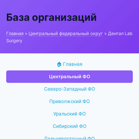
База организаций
Главная
»
Центральный федеральный округ
» Дентал Lab
Surgery
🏠 Главная
Центральный ФО
Северо-Западный ФО
Приволжский ФО
Уральский ФО
Сибирский ФО
Дальневосточный ФО