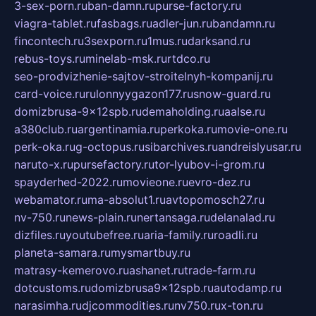
3-sex-porn.ru
ban-damn.ru
purse-factory.ru
viagra-tablet.ru
fasbags.ru
adler-jun.ru
bandamn.ru
fincontech.ru
3sexporn.ru
1mus.ru
darksand.ru
rebus-toys.ru
minelab-msk.ru
rtdco.ru
seo-prodvizhenie-sajtov-stroitelnyh-kompanij.ru
card-voice.ru
rulonnyygazon177.ru
snow-guard.ru
domizbrusa-9x12spb.ru
demaholding.ru
aalse.ru
a380club.ru
argentinamia.ru
perkoka.ru
movie-one.ru
perk-oka.ru
g-octopus.ru
sibarchives.ru
andreislyusar.ru
naruto-x.ru
pursefactory.ru
tor-lyubov-i-grom.ru
spayderhed-2022.ru
movieone.ru
evro-dez.ru
webamator.ru
ma-absolut1.ru
avtopomosch27.ru
nv-750.ru
news-plain.ru
nertansaga.ru
delanalad.ru
dizfiles.ru
youtubefree.ru
aria-family.ru
roadli.ru
planeta-samara.ru
mysmartbuy.ru
matrasy-kemerovo.ru
ashanet.ru
trade-farm.ru
dotcustoms.ru
domizbrusa9x12spb.ru
autodamp.ru
narasimha.ru
djcommodities.ru
nv750.ru
x-ton.ru