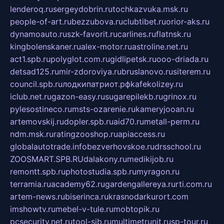
lenderoq.ru
sergeydobrin.ru
tochkazvuka.msk.ru
people-of-art.ru
bezzubova.ru
clubtibet.ru
orior-aks.ru
dynamoauto.ru
szk-favorit.ru
carlines.ru
flatnsk.ru
kingbolenskaner.ru
alex-motor.ru
astroline.net.ru
act1.spb.ru
polyglot.com.ru
gidlipetsk.ru
ooo-driada.ru
detsad125.ru
mir-zdoroviya.ru
bruslanovo.ru
siterem.ru
council.spb.ru
лодкипатриот.рф
kafekolizey.ru
iclub.net.ru
gazon-easy.ru
sugarepilekb.ru
grinox.ru
pylesostineco.ru
msts-ozarenie.ru
kameryjooan.ru
artemovskij.ru
dopler.spb.ru
aid70.ru
metall-perm.ru
ndm.msk.ru
ratingzooshop.ru
apiaccess.ru
globalautotrade.info
bezverhovskoe.ru
drsschool.ru
ZOOSMART.SPB.RU
dalakony.ru
medikijob.ru
remontt.spb.ru
photostudia.spb.ru
myragon.ru
terramia.ru
academy62.ru
gardengallereya.ru
rti.com.ru
artem-news.ru
biserinca.ru
krasnodarkurort.com
imshowtv.ru
mebel-v-tule.ru
mobtopik.ru
pcsecurity.net.ru
tool-sib.ru
multimetrunit.ru
sp-tour.ru