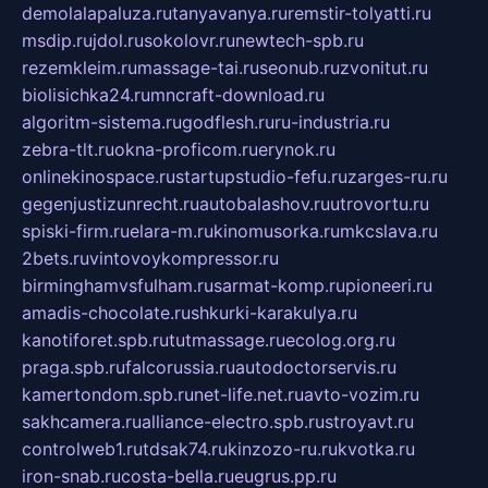
demolalapaluza.ru
tanyavanya.ru
remstir-tolyatti.ru
msdip.ru
jdol.ru
sokolovr.ru
newtech-spb.ru
rezemkleim.ru
massage-tai.ru
seonub.ru
zvonitut.ru
biolisichka24.ru
mncraft-download.ru
algoritm-sistema.ru
godflesh.ru
ru-industria.ru
zebra-tlt.ru
okna-proficom.ru
erynok.ru
onlinekinospace.ru
startupstudio-fefu.ru
zarges-ru.ru
gegenjustizunrecht.ru
autobalashov.ru
utrovortu.ru
spiski-firm.ru
elara-m.ru
kinomusorka.ru
mkcslava.ru
2bets.ru
vintovoykompressor.ru
birminghamvsfulham.ru
sarmat-komp.ru
pioneeri.ru
amadis-chocolate.ru
shkurki-karakulya.ru
kanotiforet.spb.ru
tutmassage.ru
ecolog.org.ru
praga.spb.ru
falcorussia.ru
autodoctorservis.ru
kamertondom.spb.ru
net-life.net.ru
avto-vozim.ru
sakhcamera.ru
alliance-electro.spb.ru
stroyavt.ru
controlweb1.ru
tdsak74.ru
kinzozo-ru.ru
kvotka.ru
iron-snab.ru
costa-bella.ru
eugrus.pp.ru