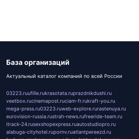
База организаций
Актуальный каталог компаний по всей России
03223.ru
ufille.ru
krasotata.ru
prazdnikdushi.ru
veetbox.ru
cinemapost.ru
ciam-fr.ru
kraft-you.ru
mega-press.ru
03223.ru
web-explore.ru
rastenuya.ru
eurovision-russia.ru
strah-news.ru
freeride-team.ru
itrack-24.ru
sexshopexpress.ru
autostudiopro.ru
alabuga-cityhotel.ru
pornv.ru
atlantpereezd.ru