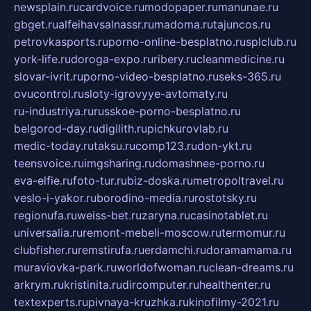
newsplain.ru
cardvoice.ru
modopaper.ru
manunae.ru
gbget.ru
alfeihavsalnassr.ru
madoma.ru
tajuncos.ru
petrovkasports.ru
porno-online-besplatno.ru
splclub.ru
york-life.ru
doroga-expo.ru
ribery.ru
cleanmedicine.ru
slovar-ivrit.ru
porno-video-besplatno.ru
seks-365.ru
ovucontrol.ru
sloty-igrovyye-avtomaty.ru
ru-industriya.ru
russkoe-porno-besplatno.ru
belgorod-day.ru
digilith.ru
pichkurovlab.ru
medic-today.ru
taksu.ru
comp123.ru
don-ykt.ru
teensvoice.ru
imgsharing.ru
domashnee-porno.ru
eva-elfie.ru
foto-tur.ru
biz-doska.ru
metropoltravel.ru
veslo-i-yakor.ru
borodino-media.ru
rostotsky.ru
regionufa.ru
weiss-bet.ru
zaryna.ru
casinotablet.ru
universalia.ru
remont-mebeli-moscow.ru
termomur.ru
clubfisher.ru
remstirufa.ru
erdamchi.ru
doramamama.ru
muraviovka-park.ru
worldofwoman.ru
clean-dreams.ru
arkrym.ru
kristinita.ru
dircomputer.ru
healthenter.ru
textexperts.ru
pivnaya-kruzhka.ru
kinofilmy-2021.ru