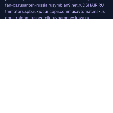
fan-cs.ru
santeh-russia.ru
symbian9.net.ru
DSHAIR.RU
tmmotors.spb.ru
xjocuricopii.com
musavtomat.msk.ru
obustrojdom.ru
sovetcik.ru
ybaranovskaya.ru
ppknews.ru
cult-alshei.ru
JAPANRUSSIA.RU
proekciyamebel.ru
imper-finans.ru
rim.org.ru
glamourai.ru
brassminus.ru
zabor-pro.ru
ftn.pp.ru
dorogoe58.ru
laimengpacker.ru
kuzova-zapchasti.ru
sageerp.ru
taxodrom.ru
dsrazvitie.ru
hardcity.net.ru
ratinghomegames.ru
topservice25.ru
gubernyan.ru
gtglasslined.ru
ii4.ru
tssport.spb.ru
andorra24.com
blackwallstreet.ru
oboimos.ru
optim-doors.com.ru
ikuch.ru
nycr.org.ru
npa21.ru
vremya-ch.spb.ru
desert000.ru
ivtorgi.ru
ifiori.ru
catalog-statei.ru
dcv.org.ru
spetsmaster174.ru
ipkameryhiseeu.ru
dum26.ru
ruspol.spb.ru
fr-opendp.ru
kam-solnyshko.ru
cheyenne-arapaho.ru
sevzapmetal.spb.ru
ted-lapidus.spb.ru
parasite-eliminator.ru
sigma-complete.ru
modernworld.ru
dama-moda.ru