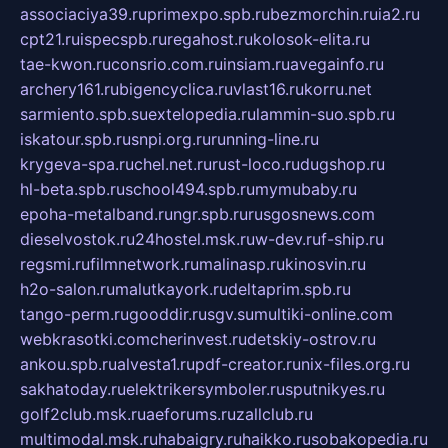
associaciya39.ru
primexpo.spb.ru
bezmorchin.ru
ia2.ru
cpt21.ru
ispecspb.ru
regahost.ru
kolosok-elita.ru
tae-kwon.ru
consrio.com.ru
insiam.ru
avegainfo.ru
archery161.ru
bigencyclica.ru
vlast16.ru
korru.net
sarmiento.spb.su
extelopedia.ru
lammin-suo.spb.ru
iskatour.spb.ru
snpi.org.ru
running-line.ru
krygeva-spa.ru
chel.net.ru
rust-loco.ru
dugshop.ru
hl-beta.spb.ru
school494.spb.ru
mymubaby.ru
epoha-metalband.ru
ngr.spb.ru
rusgosnews.com
dieselvostok.ru
24hostel.msk.ru
w-dev.ru
f-ship.ru
regsmi.ru
filmnetwork.ru
malinasp.ru
kinosvin.ru
h2o-salon.ru
malutkayork.ru
deltaprim.spb.ru
tango-perm.ru
gooddir.ru
sgv.su
multiki-online.com
webkrasotki.com
cherinvest.ru
detskiy-ostrov.ru
ankou.spb.ru
alvesta1.ru
pdf-creator.ru
nix-files.org.ru
sakhatoday.ru
elektrikersymboler.ru
sputnikyes.ru
golf2club.msk.ru
aeforums.ru
zallclub.ru
multimodal.msk.ru
habaigry.ru
haikko.ru
sobakopedia.ru