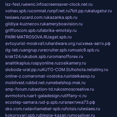
isz-fest.ru
ewnc.info
screensaver-clock.net.ru
volnav.spb.ru
comnat.ru
npf.net.ru
7bit.pp.ru
kalugatur.ru
tesiaes.ru
card.com.ru
kazanka.spb.ru
gildiya-kuznecov.ru
kameryboavision.ru
griffoncom.spb.ru
fabrika-emotsiy.ru
PARK-MATROSOVA.RU
agat.spb.ru
avtoyurist-moskva1.ru
hardware.org.ru
схема-авто.рф
dg-lab.ru
angrup.ru
recruiter.spb.ru
music8.spb.ru
krsk124.ru
kubok.spb.ru
romanofforex.ru
analitikaplus.ru
spyonline.ru
zosikamery.ru
sloboda-ural.pp.ru
AUTO-COM.SU
hohota.net
alimy.ru
online-z.com
aromat-vostoka.ru
otdelkaexp.ru
mobilvest.ru
bbd.net.ru
mebelshop.msk.ru
smp-forum.ru
bastion-td.ru
kosmoscreative.ru
avrmotors.ru
art-galadesign.ru
tiffany-c.ru
ecostep-samara.ru
d-p.spb.ru
галактика73.рф
sko.com.ru
davitamebel-spb.ru
fotsis.ru
tesiaes.ru
kokoroyari.spb.ru
blesna-kazan.ru
mossilver.ru