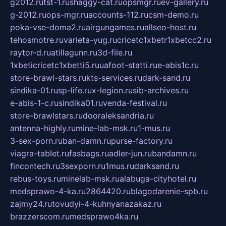
g2012.ru
tst-1.ru
shaggy-cat.ru
opsmgr.ru
ev-gallery.ru
g-2012.ru
ops-mgr.ru
accounts-112.ru
csm-demo.ru
poka-vse-doma2.ru
airgungames.ru
allseo-host.ru
tehosmotre.ru
varieta-yug.ru
cricetc1xbetr1xbetcc2.ru
raytor-d.ru
atillagunn.ru
3d-file.ru
1xbeticricetc1xbetti5.ru
uafoot-statti.ru
e-abis1c.ru
store-brawl-stars.ru
kts-services.ru
dark-sand.ru
sindika-01.ru
sp-life.ru
x-legion.ru
sib-archives.ru
e-abis-1-c.ru
sindika01.ru
venda-festival.ru
store-brawlstars.ru
dooraleksandria.ru
antenna-highly.ru
mine-lab-msk.ru
1-mus.ru
3-sex-porn.ru
ban-damn.ru
purse-factory.ru
viagra-tablet.ru
fasbags.ru
adler-jun.ru
bandamn.ru
fincontech.ru
3sexporn.ru
1mus.ru
darksand.ru
rebus-toys.ru
minelab-msk.ru
alabuga-cityhotel.ru
medsprawo-4-ka.ru
2864420.ru
blagodarenie-spb.ru
zajmy24.ru
tovudyi-4-kuhnyanazakaz.ru
brazzerscom.ru
medsprawo4ka.ru