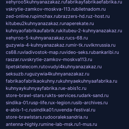
xehyroo5kuhnyanazakaz.ru
fabrikayfabrikaefabrika.ru
vskrytie-zamkov-moskva-113.ru
biletnadom.ru
zed-online.ru
pimchax.ru
brazzers-hd.ru
z-host.ru
kitubeu2kuhnyanazakaz.ru
naperekate.ru
kuhnyaofabrikaufabrik.ru
kitubeu-2-kuhnyanazakaz.ru
xehyroo-5-kuhnyanazakaz.ru
cs-68.ru
guzywia-4-kuhnyanazakaz.ru
mir-tk.ru
vlknrussia.ru
cs68.ru
vladivostok-map.ru
video-seks.ru
bankaribi.ru
raszar.ru
vskrytie-zamkov-moskva113.ru
lipetsktelecom.ru
tovudyi4kuhnyanazakaz.ru
seksuzb.ru
guzywia4kuhnyanazakaz.ru
fabrikaofabrikaokuhny.ru
kuhnyaekuhnyaafabrika.ru
kuhnyaykuhnyayfabrika.ru
e-abis1c.ru
store-brawl-stars.ru
kts-services.ru
dark-sand.ru
sindika-01.ru
sp-life.ru
x-legion.ru
sib-archives.ru
e-abis-1-c.ru
sindika01.ru
venda-festival.ru
store-brawlstars.ru
dooraleksandria.ru
antenna-highly.ru
mine-lab-msk.ru
1-mus.ru