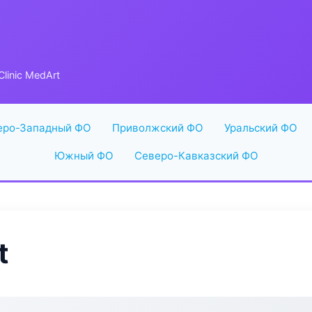
linic MedArt
еро-Западный ФО
Приволжский ФО
Уральский ФО
Южный ФО
Северо-Кавказский ФО
t