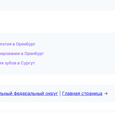
ология в Оренбург
зирование в Оренбург
я зубов в Сургут
альный федеральный округ
|
Главная страница
→