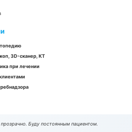
в
ми
ортопедию
оп, 3D-сканер, КТ
тика при лечении
 клиентами
требнадзора
ё прозрачно. Буду постоянным пациентом.