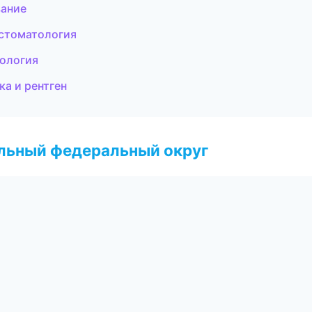
вание
 стоматология
тология
ка и рентген
альный федеральный округ