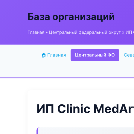
База организаций
Главная
»
Центральный федеральный округ
» ИП C
🏠 Главная
Центральный ФО
Сев
ИП Clinic MedAr