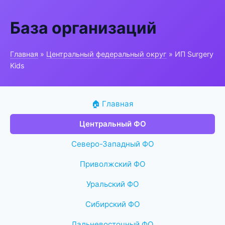
База организаций
Главная
»
Центральный федеральный округ
» ИП Surgery
Kids
🏠 Главная
Центральный ФО
Северо-Западный ФО
Приволжский ФО
Уральский ФО
Сибирский ФО
Дальневосточный ФО