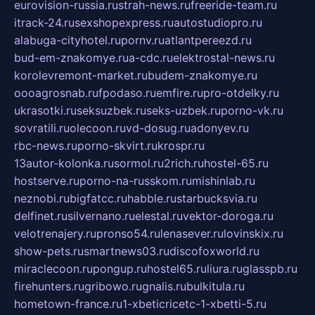
eurovision-russia.ru
strah-news.ru
freeride-team.ru
itrack-24.ru
sexshopexpress.ru
autostudiopro.ru
alabuga-cityhotel.ru
pornv.ru
atlantpereezd.ru
bud-em-znakomye.ru
a-cdc.ru
elektrostal-news.ru
korolevremont-market.ru
budem-znakomye.ru
oooagrosnab.ru
fpodaso.ru
emfire.ru
pro-otdelky.ru
ukrasotki.ru
seksuzbek.ru
seks-uzbek.ru
porno-vk.ru
sovratili.ru
olecoon.ru
vd-dosug.ru
adonyev.ru
rbc-news.ru
porno-skvirt.ru
krospr.ru
13autor-kolonka.ru
sormol.ru
2rich.ru
hostel-65.ru
hostserve.ru
porno-na-russkom.ru
mishinlab.ru
neznobi.ru
bigfatcc.ru
habble.ru
starbucksvia.ru
delfinet.ru
silvernano.ru
elestal.ru
vektor-doroga.ru
velotrenajery.ru
pronso54.ru
lenasever.ru
lovinskix.ru
show-pets.ru
smartnews03.ru
discofoxworld.ru
miraclecoon.ru
pongup.ru
hostel65.ru
liura.ru
glasspb.ru
firehunters.ru
gribowo.ru
gnalis.ru
bulkitula.ru
hometown-france.ru
1-xbeticricetc-1-xbetti-5.ru