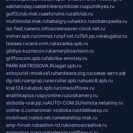
sakhatoday.ru
elektrikersymboler.ru
sputnikyes.ru
golf2club.msk.ru
aeforums.ru
zallclub.ru
multimodal.msk.ru
habaigry.ru
haikko.ru
sobakopedia.ru
isz-fest.ru
ewnc.info
screensaver-clock.net.ru
volnav.spb.ru
comnat.ru
npf.net.ru
7bit.pp.ru
kalugatur.ru
tesiaes.ru
card.com.ru
kazanka.spb.ru
gildiya-kuznecov.ru
kameryboavision.ru
griffoncom.spb.ru
fabrika-emotsiy.ru
PARK-MATROSOVA.RU
agat.spb.ru
avtoyurist-moskva1.ru
hardware.org.ru
схема-авто.рф
dg-lab.ru
angrup.ru
recruiter.spb.ru
music8.spb.ru
krsk124.ru
kubok.spb.ru
romanofforex.ru
analitikaplus.ru
spyonline.ru
zosikamery.ru
sloboda-ural.pp.ru
AUTO-COM.SU
hohota.net
alimy.ru
online-z.com
aromat-vostoka.ru
otdelkaexp.ru
mobilvest.ru
bbd.net.ru
mebelshop.msk.ru
smp-forum.ru
bastion-td.ru
kosmoscreative.ru
avrmotors.ru
art-galadesign.ru
tiffany-c.ru