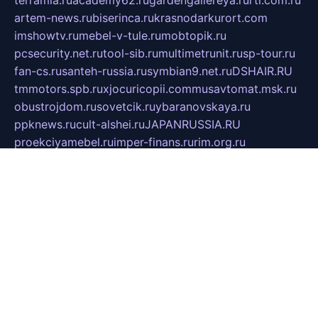
artem-news.ru
biserinca.ru
krasnodarkurort.com
imshowtv.ru
mebel-v-tule.ru
mobtopik.ru
pcsecurity.net.ru
tool-sib.ru
multimetrunit.ru
sp-tour.ru
fan-cs.ru
santeh-russia.ru
symbian9.net.ru
DSHAIR.RU
tmmotors.spb.ru
xjocuricopii.com
musavtomat.msk.ru
obustrojdom.ru
sovetcik.ru
ybaranovskaya.ru
ppknews.ru
cult-alshei.ru
JAPANRUSSIA.RU
proekciyamebel.ru
imper-finans.ru
rim.org.ru
glamourai.ru
brassminus.ru
zabor-pro.ru
ftn.pp.ru
dorogoe58.ru
laimengpacker.ru
kuzova-zapchasti.ru
sageerp.ru
taxodrom.ru
dsrazvitie.ru
hardcity.net.ru
ratinghomegames.ru
topservice25.ru
gubernyan.ru
gtglasslined.ru
ii4.ru
tssport.spb.ru
andorra24.com
blackwallstreet.ru
oboimos.ru
optim-doors.com.ru
ikuch.ru
nycr.org.ru
npa21.ru
vremya-ch.spb.ru
desert000.ru
ivtorgi.ru
ifiori.ru
catalog-statei.ru
dcv.org.ru
spetsmaster174.ru
ipkameryhiseeu.ru