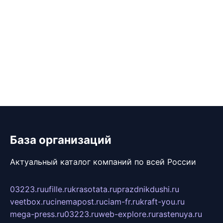
База организаций
Актуальный каталог компаний по всей России
03223.ru
ufille.ru
krasotata.ru
prazdnikdushi.ru
veetbox.ru
cinemapost.ru
ciam-fr.ru
kraft-you.ru
mega-press.ru
03223.ru
web-explore.ru
rastenuya.ru