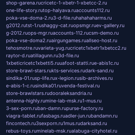
shop-garena.ru
cricetc-1-xbetr-1-xbetcc-2.ru
one-life-story.ru
top-halyava.ru
accounts112.ru
poka-vse-doma-2.ru
3-d-file.ru
hahahaharms.ru
g2012.ru
tst-1.ru
shaggy-cat.ru
opsmgr.ru
ev-gallery.ru
g-2012.ru
ops-mgr.ru
accounts-112.ru
csm-demo.ru
poka-vse-doma2.ru
airgungames.ru
allseo-host.ru
tehosmotre.ru
varieta-yug.ru
cricetc1xbetr1xbetcc2.ru
raytor-d.ru
atillagunn.ru
3d-file.ru
1xbeticricetc1xbetti5.ru
uafoot-statti.ru
e-abis1c.ru
store-brawl-stars.ru
kts-services.ru
dark-sand.ru
sindika-01.ru
sp-life.ru
x-legion.ru
sib-archives.ru
e-abis-1-c.ru
sindika01.ru
venda-festival.ru
store-brawlstars.ru
dooraleksandria.ru
antenna-highly.ru
mine-lab-msk.ru
1-mus.ru
3-sex-porn.ru
ban-damn.ru
purse-factory.ru
viagra-tablet.ru
fasbags.ru
adler-jun.ru
bandamn.ru
fincontech.ru
3sexporn.ru
1mus.ru
darksand.ru
rebus-toys.ru
minelab-msk.ru
alabuga-cityhotel.ru