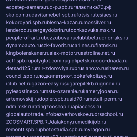
ecostep-samara.ru
d-p.spb.ru
галактика73.рф
sko.com.ru
davitamebel-spb.ru
fotsis.ru
tesiaes.ru
kokoroyari.spb.ru
blesna-kazan.ru
mossilver.ru
lenderoq.ru
sergeydobrin.ru
tochkazvuka.msk.ru
people-of-art.ru
bezzubova.ru
clubtibet.ru
orior-aks.ru
dynamoauto.ru
szk-favorit.ru
carlines.ru
flatnsk.ru
kingbolenskaner.ru
alex-motor.ru
astroline.net.ru
act1.spb.ru
polyglot.com.ru
gidlipetsk.ru
ooo-driada.ru
detsad125.ru
mir-zdoroviya.ru
bruslanovo.ru
siterem.ru
council.spb.ru
лодкипатриот.рф
kafekolizey.ru
iclub.net.ru
gazon-easy.ru
sugarepilekb.ru
grinox.ru
pylesostineco.ru
msts-ozarenie.ru
kameryjooan.ru
artemovskij.ru
dopler.spb.ru
aid70.ru
metall-perm.ru
ndm.msk.ru
ratingzooshop.ru
apiaccess.ru
globalautotrade.info
bezverhovskoe.ru
drsschool.ru
ZOOSMART.SPB.RU
dalakony.ru
medikijob.ru
remontt.spb.ru
photostudia.spb.ru
myragon.ru
terramia.ru
academy62.ru
gardengallereya.ru
rti.com.ru