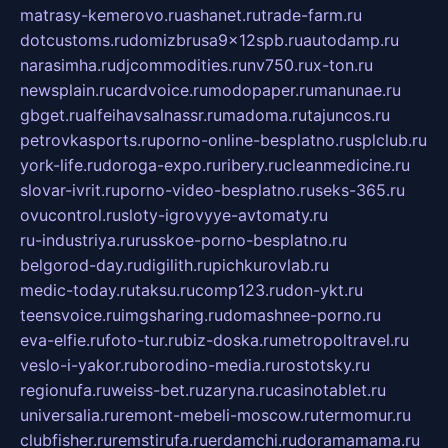
matrasy-kemerovo.ru
ashanet.ru
trade-farm.ru
dotcustoms.ru
domizbrusa9x12spb.ru
autodamp.ru
narasimha.ru
djcommodities.ru
nv750.ru
x-ton.ru
newsplain.ru
cardvoice.ru
modopaper.ru
manunae.ru
gbget.ru
alfeihavsalnassr.ru
madoma.ru
tajuncos.ru
petrovkasports.ru
porno-online-besplatno.ru
splclub.ru
york-life.ru
doroga-expo.ru
ribery.ru
cleanmedicine.ru
slovar-ivrit.ru
porno-video-besplatno.ru
seks-365.ru
ovucontrol.ru
sloty-igrovyye-avtomaty.ru
ru-industriya.ru
russkoe-porno-besplatno.ru
belgorod-day.ru
digilith.ru
pichkurovlab.ru
medic-today.ru
taksu.ru
comp123.ru
don-ykt.ru
teensvoice.ru
imgsharing.ru
domashnee-porno.ru
eva-elfie.ru
foto-tur.ru
biz-doska.ru
metropoltravel.ru
veslo-i-yakor.ru
borodino-media.ru
rostotsky.ru
regionufa.ru
weiss-bet.ru
zaryna.ru
casinotablet.ru
universalia.ru
remont-mebeli-moscow.ru
termomur.ru
clubfisher.ru
remstirufa.ru
erdamchi.ru
doramamama.ru