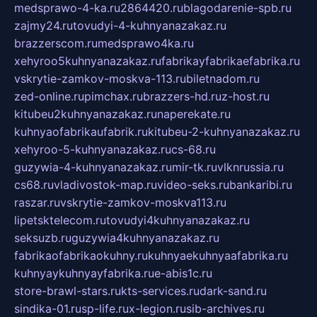
medsprawo-4-ka.ru
2864420.ru
blagodarenie-spb.ru
zajmy24.ru
tovudyi-4-kuhnyanazakaz.ru
brazzerscom.ru
medsprawo4ka.ru
xehyroo5kuhnyanazakaz.ru
fabrikayfabrikaefabrika.ru
vskrytie-zamkov-moskva-113.ru
biletnadom.ru
zed-online.ru
pimchax.ru
brazzers-hd.ru
z-host.ru
kitubeu2kuhnyanazakaz.ru
naperekate.ru
kuhnyaofabrikaufabrik.ru
kitubeu-2-kuhnyanazakaz.ru
xehyroo-5-kuhnyanazakaz.ru
cs-68.ru
guzywia-4-kuhnyanazakaz.ru
mir-tk.ru
vlknrussia.ru
cs68.ru
vladivostok-map.ru
video-seks.ru
bankaribi.ru
raszar.ru
vskrytie-zamkov-moskva113.ru
lipetsktelecom.ru
tovudyi4kuhnyanazakaz.ru
seksuzb.ru
guzywia4kuhnyanazakaz.ru
fabrikaofabrikaokuhny.ru
kuhnyaekuhnyaafabrika.ru
kuhnyaykuhnyayfabrika.ru
e-abis1c.ru
store-brawl-stars.ru
kts-services.ru
dark-sand.ru
sindika-01.ru
sp-life.ru
x-legion.ru
sib-archives.ru