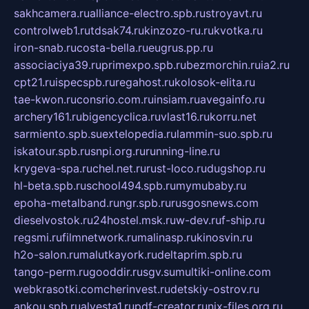
sakhcamera.ru
alliance-electro.spb.ru
stroyavt.ru
controlweb1.ru
tdsak74.ru
kinzozo-ru.ru
kvotka.ru
iron-snab.ru
costa-bella.ru
eugrus.pp.ru
associaciya39.ru
primexpo.spb.ru
bezmorchin.ru
ia2.ru
cpt21.ru
ispecspb.ru
regahost.ru
kolosok-elita.ru
tae-kwon.ru
consrio.com.ru
insiam.ru
avegainfo.ru
archery161.ru
bigencyclica.ru
vlast16.ru
korru.net
sarmiento.spb.su
extelopedia.ru
lammin-suo.spb.ru
iskatour.spb.ru
snpi.org.ru
running-line.ru
krygeva-spa.ru
chel.net.ru
rust-loco.ru
dugshop.ru
hl-beta.spb.ru
school494.spb.ru
mymubaby.ru
epoha-metalband.ru
ngr.spb.ru
rusgosnews.com
dieselvostok.ru
24hostel.msk.ru
w-dev.ru
f-ship.ru
regsmi.ru
filmnetwork.ru
malinasp.ru
kinosvin.ru
h2o-salon.ru
malutkayork.ru
deltaprim.spb.ru
tango-perm.ru
gooddir.ru
sgv.su
multiki-online.com
webkrasotki.com
cherinvest.ru
detskiy-ostrov.ru
ankou.spb.ru
alvesta1.ru
pdf-creator.ru
nix-files.org.ru