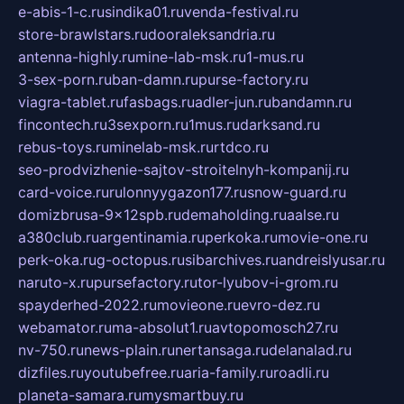
e-abis-1-c.ru
sindika01.ru
venda-festival.ru
store-brawlstars.ru
dooraleksandria.ru
antenna-highly.ru
mine-lab-msk.ru
1-mus.ru
3-sex-porn.ru
ban-damn.ru
purse-factory.ru
viagra-tablet.ru
fasbags.ru
adler-jun.ru
bandamn.ru
fincontech.ru
3sexporn.ru
1mus.ru
darksand.ru
rebus-toys.ru
minelab-msk.ru
rtdco.ru
seo-prodvizhenie-sajtov-stroitelnyh-kompanij.ru
card-voice.ru
rulonnyygazon177.ru
snow-guard.ru
domizbrusa-9x12spb.ru
demaholding.ru
aalse.ru
a380club.ru
argentinamia.ru
perkoka.ru
movie-one.ru
perk-oka.ru
g-octopus.ru
sibarchives.ru
andreislyusar.ru
naruto-x.ru
pursefactory.ru
tor-lyubov-i-grom.ru
spayderhed-2022.ru
movieone.ru
evro-dez.ru
webamator.ru
ma-absolut1.ru
avtopomosch27.ru
nv-750.ru
news-plain.ru
nertansaga.ru
delanalad.ru
dizfiles.ru
youtubefree.ru
aria-family.ru
roadli.ru
planeta-samara.ru
mysmartbuy.ru