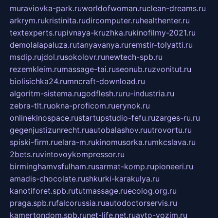
muraviovka-park.ru
worldofwoman.ru
clean-dreams.ru
arkrym.ru
kristinita.ru
dircomputer.ru
healthenter.ru
textexperts.ru
pivnaya-kruzhka.ru
kinofilmy-2021.ru
demolalapaluza.ru
tanyavanya.ru
remstir-tolyatti.ru
msdip.ru
jdol.ru
sokolovr.ru
newtech-spb.ru
rezemkleim.ru
massage-tai.ru
seonub.ru
zvonitut.ru
biolisichka24.ru
mncraft-download.ru
algoritm-sistema.ru
godflesh.ru
ru-industria.ru
zebra-tlt.ru
okna-proficom.ru
erynok.ru
onlinekinospace.ru
startupstudio-fefu.ru
zarges-ru.ru
gegenjustizunrecht.ru
autobalashov.ru
utrovortu.ru
spiski-firm.ru
elara-m.ru
kinomusorka.ru
mkcslava.ru
2bets.ru
vintovoykompressor.ru
birminghamvsfulham.ru
sarmat-komp.ru
pioneeri.ru
amadis-chocolate.ru
shkurki-karakulya.ru
kanotiforet.spb.ru
tutmassage.ru
ecolog.org.ru
praga.spb.ru
falcorussia.ru
autodoctorservis.ru
kamertondom.spb.ru
net-life.net.ru
avto-vozim.ru