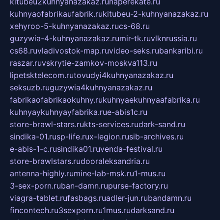
kitubeu2kuhnyanazakaz.ru
naperekate.ru
kuhnyaofabrikaufabrik.ru
kitubeu-2-kuhnyanazakaz.ru
xehyroo-5-kuhnyanazakaz.ru
cs-68.ru
guzywia-4-kuhnyanazakaz.ru
mir-tk.ru
vlknrussia.ru
cs68.ru
vladivostok-map.ru
video-seks.ru
bankaribi.ru
raszar.ru
vskrytie-zamkov-moskva113.ru
lipetsktelecom.ru
tovudyi4kuhnyanazakaz.ru
seksuzb.ru
guzywia4kuhnyanazakaz.ru
fabrikaofabrikaokuhny.ru
kuhnyaekuhnyaafabrika.ru
kuhnyaykuhnyayfabrika.ru
e-abis1c.ru
store-brawl-stars.ru
kts-services.ru
dark-sand.ru
sindika-01.ru
sp-life.ru
x-legion.ru
sib-archives.ru
e-abis-1-c.ru
sindika01.ru
venda-festival.ru
store-brawlstars.ru
dooraleksandria.ru
antenna-highly.ru
mine-lab-msk.ru
1-mus.ru
3-sex-porn.ru
ban-damn.ru
purse-factory.ru
viagra-tablet.ru
fasbags.ru
adler-jun.ru
bandamn.ru
fincontech.ru
3sexporn.ru
1mus.ru
darksand.ru