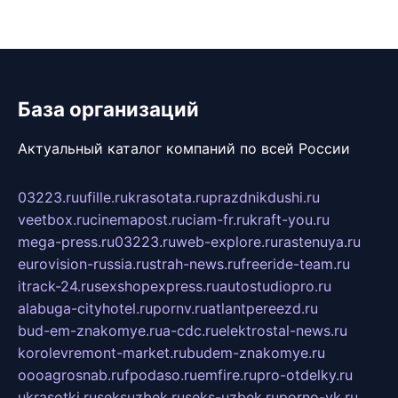
База организаций
Актуальный каталог компаний по всей России
03223.ru
ufille.ru
krasotata.ru
prazdnikdushi.ru
veetbox.ru
cinemapost.ru
ciam-fr.ru
kraft-you.ru
mega-press.ru
03223.ru
web-explore.ru
rastenuya.ru
eurovision-russia.ru
strah-news.ru
freeride-team.ru
itrack-24.ru
sexshopexpress.ru
autostudiopro.ru
alabuga-cityhotel.ru
pornv.ru
atlantpereezd.ru
bud-em-znakomye.ru
a-cdc.ru
elektrostal-news.ru
korolevremont-market.ru
budem-znakomye.ru
oooagrosnab.ru
fpodaso.ru
emfire.ru
pro-otdelky.ru
ukrasotki.ru
seksuzbek.ru
seks-uzbek.ru
porno-vk.ru