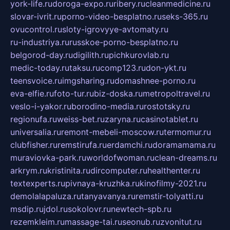
york-life.ru
doroga-expo.ru
ribery.ru
cleanmedicine.ru
slovar-ivrit.ru
porno-video-besplatno.ru
seks-365.ru
ovucontrol.ru
sloty-igrovyye-avtomaty.ru
ru-industriya.ru
russkoe-porno-besplatno.ru
belgorod-day.ru
digilith.ru
pichkurovlab.ru
medic-today.ru
taksu.ru
comp123.ru
don-ykt.ru
teensvoice.ru
imgsharing.ru
domashnee-porno.ru
eva-elfie.ru
foto-tur.ru
biz-doska.ru
metropoltravel.ru
veslo-i-yakor.ru
borodino-media.ru
rostotsky.ru
regionufa.ru
weiss-bet.ru
zaryna.ru
casinotablet.ru
universalia.ru
remont-mebeli-moscow.ru
termomur.ru
clubfisher.ru
remstirufa.ru
erdamchi.ru
doramamama.ru
muraviovka-park.ru
worldofwoman.ru
clean-dreams.ru
arkrym.ru
kristinita.ru
dircomputer.ru
healthenter.ru
textexperts.ru
pivnaya-kruzhka.ru
kinofilmy-2021.ru
demolalapaluza.ru
tanyavanya.ru
remstir-tolyatti.ru
msdip.ru
jdol.ru
sokolovr.ru
newtech-spb.ru
rezemkleim.ru
massage-tai.ru
seonub.ru
zvonitut.ru