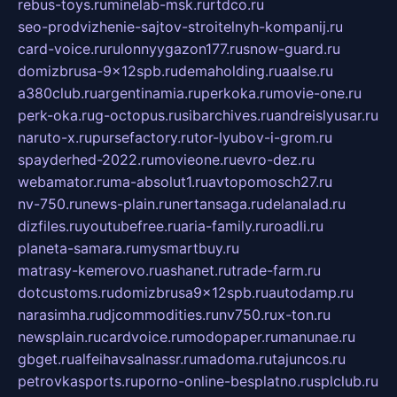
rebus-toys.ru
minelab-msk.ru
rtdco.ru
seo-prodvizhenie-sajtov-stroitelnyh-kompanij.ru
card-voice.ru
rulonnyygazon177.ru
snow-guard.ru
domizbrusa-9x12spb.ru
demaholding.ru
aalse.ru
a380club.ru
argentinamia.ru
perkoka.ru
movie-one.ru
perk-oka.ru
g-octopus.ru
sibarchives.ru
andreislyusar.ru
naruto-x.ru
pursefactory.ru
tor-lyubov-i-grom.ru
spayderhed-2022.ru
movieone.ru
evro-dez.ru
webamator.ru
ma-absolut1.ru
avtopomosch27.ru
nv-750.ru
news-plain.ru
nertansaga.ru
delanalad.ru
dizfiles.ru
youtubefree.ru
aria-family.ru
roadli.ru
planeta-samara.ru
mysmartbuy.ru
matrasy-kemerovo.ru
ashanet.ru
trade-farm.ru
dotcustoms.ru
domizbrusa9x12spb.ru
autodamp.ru
narasimha.ru
djcommodities.ru
nv750.ru
x-ton.ru
newsplain.ru
cardvoice.ru
modopaper.ru
manunae.ru
gbget.ru
alfeihavsalnassr.ru
madoma.ru
tajuncos.ru
petrovkasports.ru
porno-online-besplatno.ru
splclub.ru