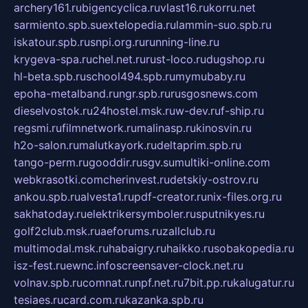
archery161.ru
bigencyclica.ru
vlast16.ru
korru.net
sarmiento.spb.su
extelopedia.ru
lammin-suo.spb.ru
iskatour.spb.ru
snpi.org.ru
running-line.ru
krygeva-spa.ru
chel.net.ru
rust-loco.ru
dugshop.ru
hl-beta.spb.ru
school494.spb.ru
mymubaby.ru
epoha-metalband.ru
ngr.spb.ru
rusgosnews.com
dieselvostok.ru
24hostel.msk.ru
w-dev.ru
f-ship.ru
regsmi.ru
filmnetwork.ru
malinasp.ru
kinosvin.ru
h2o-salon.ru
malutkayork.ru
deltaprim.spb.ru
tango-perm.ru
gooddir.ru
sgv.su
multiki-online.com
webkrasotki.com
cherinvest.ru
detskiy-ostrov.ru
ankou.spb.ru
alvesta1.ru
pdf-creator.ru
nix-files.org.ru
sakhatoday.ru
elektrikersymboler.ru
sputnikyes.ru
golf2club.msk.ru
aeforums.ru
zallclub.ru
multimodal.msk.ru
habaigry.ru
haikko.ru
sobakopedia.ru
isz-fest.ru
ewnc.info
screensaver-clock.net.ru
volnav.spb.ru
comnat.ru
npf.net.ru
7bit.pp.ru
kalugatur.ru
tesiaes.ru
card.com.ru
kazanka.spb.ru