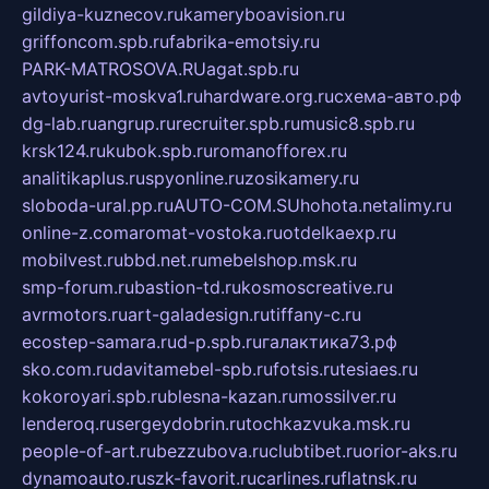
gildiya-kuznecov.ru
kameryboavision.ru
griffoncom.spb.ru
fabrika-emotsiy.ru
PARK-MATROSOVA.RU
agat.spb.ru
avtoyurist-moskva1.ru
hardware.org.ru
схема-авто.рф
dg-lab.ru
angrup.ru
recruiter.spb.ru
music8.spb.ru
krsk124.ru
kubok.spb.ru
romanofforex.ru
analitikaplus.ru
spyonline.ru
zosikamery.ru
sloboda-ural.pp.ru
AUTO-COM.SU
hohota.net
alimy.ru
online-z.com
aromat-vostoka.ru
otdelkaexp.ru
mobilvest.ru
bbd.net.ru
mebelshop.msk.ru
smp-forum.ru
bastion-td.ru
kosmoscreative.ru
avrmotors.ru
art-galadesign.ru
tiffany-c.ru
ecostep-samara.ru
d-p.spb.ru
галактика73.рф
sko.com.ru
davitamebel-spb.ru
fotsis.ru
tesiaes.ru
kokoroyari.spb.ru
blesna-kazan.ru
mossilver.ru
lenderoq.ru
sergeydobrin.ru
tochkazvuka.msk.ru
people-of-art.ru
bezzubova.ru
clubtibet.ru
orior-aks.ru
dynamoauto.ru
szk-favorit.ru
carlines.ru
flatnsk.ru