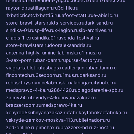
tehosmotre.ru
varieta-yug.ru
cricetc1xbetr1xbetcc2.ru
raytor-d.ru
atillagunn.ru
3d-file.ru
1xbeticricetc1xbetti5.ru
uafoot-statti.ru
e-abis1c.ru
store-brawl-stars.ru
kts-services.ru
dark-sand.ru
sindika-01.ru
sp-life.ru
x-legion.ru
sib-archives.ru
e-abis-1-c.ru
sindika01.ru
venda-festival.ru
store-brawlstars.ru
dooraleksandria.ru
antenna-highly.ru
mine-lab-msk.ru
1-mus.ru
3-sex-porn.ru
ban-damn.ru
purse-factory.ru
viagra-tablet.ru
fasbags.ru
adler-jun.ru
bandamn.ru
fincontech.ru
3sexporn.ru
1mus.ru
darksand.ru
rebus-toys.ru
minelab-msk.ru
alabuga-cityhotel.ru
medsprawo-4-ka.ru
2864420.ru
blagodarenie-spb.ru
zajmy24.ru
tovudyi-4-kuhnyanazakaz.ru
brazzerscom.ru
medsprawo4ka.ru
xehyroo5kuhnyanazakaz.ru
fabrikayfabrikaefabrika.ru
vskrytie-zamkov-moskva-113.ru
biletnadom.ru
zed-online.ru
pimchax.ru
brazzers-hd.ru
z-host.ru