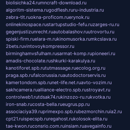
biolisichka24.ru
mncraft-download.ru
algoritm-sistema.ru
godflesh.ru
ru-industria.ru
zebra-tlt.ru
okna-proficom.ru
erynok.ru
onlinekinospace.ru
startupstudio-fefu.ru
zarges-ru.ru
gegenjustizunrecht.ru
autobalashov.ru
utrovortu.ru
spiski-firm.ru
elara-m.ru
kinomusorka.ru
mkcslava.ru
2bets.ru
vintovoykompressor.ru
birminghamvsfulham.ru
sarmat-komp.ru
pioneeri.ru
amadis-chocolate.ru
shkurki-karakulya.ru
kanotiforet.spb.ru
tutmassage.ru
ecolog.org.ru
praga.spb.ru
falcorussia.ru
autodoctorservis.ru
kamertondom.spb.ru
net-life.net.ru
avto-vozim.ru
sakhcamera.ru
alliance-electro.spb.ru
stroyavt.ru
controlweb1.ru
tdsak74.ru
kinzozo-ru.ru
kvotka.ru
iron-snab.ru
costa-bella.ru
eugrus.pp.ru
associaciya39.ru
primexpo.spb.ru
bezmorchin.ru
ia2.ru
cpt21.ru
ispecspb.ru
regahost.ru
kolosok-elita.ru
tae-kwon.ru
consrio.com.ru
insiam.ru
avegainfo.ru