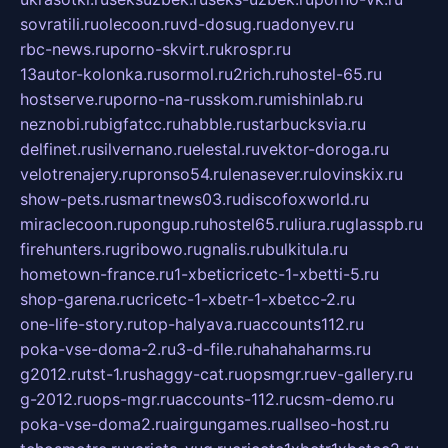
sovratili.ru
olecoon.ru
vd-dosug.ru
adonyev.ru
rbc-news.ru
porno-skvirt.ru
krospr.ru
13autor-kolonka.ru
sormol.ru
2rich.ru
hostel-65.ru
hostserve.ru
porno-na-russkom.ru
mishinlab.ru
neznobi.ru
bigfatcc.ru
habble.ru
starbucksvia.ru
delfinet.ru
silvernano.ru
elestal.ru
vektor-doroga.ru
velotrenajery.ru
pronso54.ru
lenasever.ru
lovinskix.ru
show-pets.ru
smartnews03.ru
discofoxworld.ru
miraclecoon.ru
pongup.ru
hostel65.ru
liura.ru
glasspb.ru
firehunters.ru
gribowo.ru
gnalis.ru
bulkitula.ru
hometown-france.ru
1-xbeticricetc-1-xbetti-5.ru
shop-garena.ru
cricetc-1-xbetr-1-xbetcc-2.ru
one-life-story.ru
top-halyava.ru
accounts112.ru
poka-vse-doma-2.ru
3-d-file.ru
hahahaharms.ru
g2012.ru
tst-1.ru
shaggy-cat.ru
opsmgr.ru
ev-gallery.ru
g-2012.ru
ops-mgr.ru
accounts-112.ru
csm-demo.ru
poka-vse-doma2.ru
airgungames.ru
allseo-host.ru