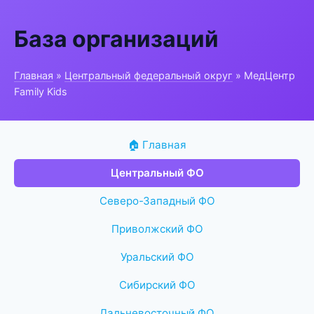
База организаций
Главная
»
Центральный федеральный округ
» МедЦентр
Family Kids
🏠 Главная
Центральный ФО
Северо-Западный ФО
Приволжский ФО
Уральский ФО
Сибирский ФО
Дальневосточный ФО