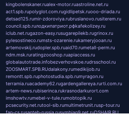
kingbolenskaner.ru
alex-motor.ru
astroline.net.ru
act1.spb.ru
polyglot.com.ru
gidlipetsk.ru
ooo-driada.ru
detsad125.ru
mir-zdoroviya.ru
bruslanovo.ru
siterem.ru
council.spb.ru
лодкипатриот.рф
kafekolizey.ru
iclub.net.ru
gazon-easy.ru
sugarepilekb.ru
grinox.ru
pylesostineco.ru
msts-ozarenie.ru
kameryjooan.ru
artemovskij.ru
dopler.spb.ru
aid70.ru
metall-perm.ru
ndm.msk.ru
ratingzooshop.ru
apiaccess.ru
globalautotrade.info
bezverhovskoe.ru
drsschool.ru
ZOOSMART.SPB.RU
dalakony.ru
medikijob.ru
remontt.spb.ru
photostudia.spb.ru
myragon.ru
terramia.ru
academy62.ru
gardengallereya.ru
rti.com.ru
artem-news.ru
biserinca.ru
krasnodarkurort.com
imshowtv.ru
mebel-v-tule.ru
mobtopik.ru
pcsecurity.net.ru
tool-sib.ru
multimetrunit.ru
sp-tour.ru
fan-cs.ru
santeh-russia.ru
symbian9.net.ru
DSHAIR.RU
tmmotors.spb.ru
xjocuricopii.com
musavtomat.msk.ru
obustrojdom.ru
sovetcik.ru
ybaranovskaya.ru