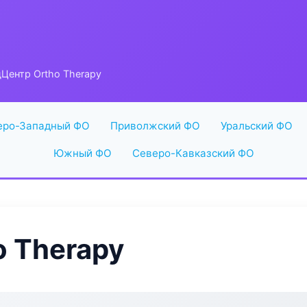
Центр Ortho Therapy
еро-Западный ФО
Приволжский ФО
Уральский ФО
Южный ФО
Северо-Кавказский ФО
 Therapy