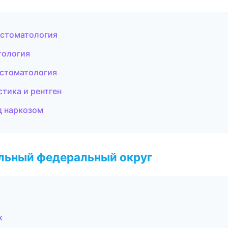
 стоматология
тология
 стоматология
тика и рентген
д наркозом
альный федеральный округ
к