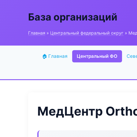
База организаций
Главная
»
Центральный федеральный округ
» Мед
🏠 Главная
Центральный ФО
Сев
МедЦентр Ortho