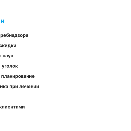
ми
требнадзора
скидки
ы наук
 уголок
 планирование
тика при лечении
 клиентами