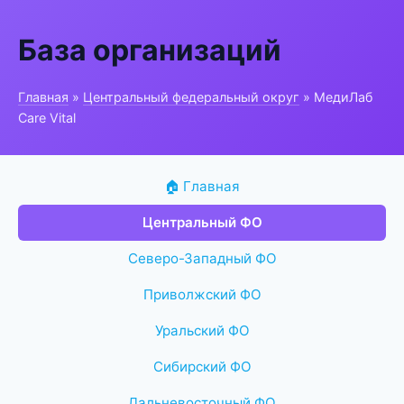
База организаций
Главная
»
Центральный федеральный округ
» МедиЛаб
Care Vital
🏠 Главная
Центральный ФО
Северо-Западный ФО
Приволжский ФО
Уральский ФО
Сибирский ФО
Дальневосточный ФО