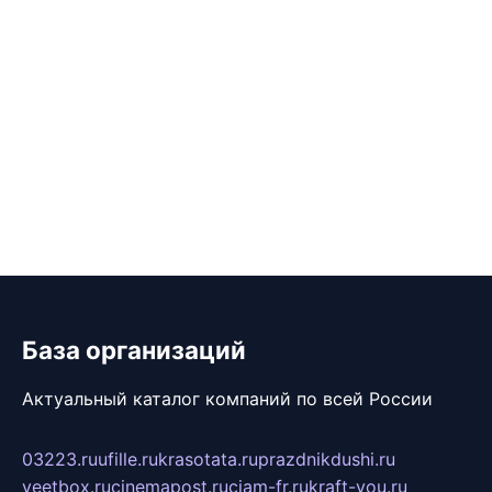
База организаций
Актуальный каталог компаний по всей России
03223.ru
ufille.ru
krasotata.ru
prazdnikdushi.ru
veetbox.ru
cinemapost.ru
ciam-fr.ru
kraft-you.ru