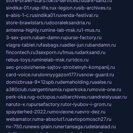
store-brawl-stars.ru
kts-services.ru
dark-sand.ru
sindika-01.ru
sp-life.ru
x-legion.ru
sib-archives.ru
e-abis-1-c.ru
sindika01.ru
venda-festival.ru
store-brawlstars.ru
dooraleksandria.ru
antenna-highly.ru
mine-lab-msk.ru
1-mus.ru
3-sex-porn.ru
ban-damn.ru
purse-factory.ru
viagra-tablet.ru
fasbags.ru
adler-jun.ru
bandamn.ru
fincontech.ru
3sexporn.ru
1mus.ru
darksand.ru
rebus-toys.ru
minelab-msk.ru
rtdco.ru
seo-prodvizhenie-sajtov-stroitelnyh-kompanij.ru
card-voice.ru
rulonnyygazon177.ru
snow-guard.ru
domizbrusa-9x12spb.ru
demaholding.ru
aalse.ru
a380club.ru
argentinamia.ru
perkoka.ru
movie-one.ru
perk-oka.ru
g-octopus.ru
sibarchives.ru
andreislyusar.ru
naruto-x.ru
pursefactory.ru
tor-lyubov-i-grom.ru
spayderhed-2022.ru
movieone.ru
evro-dez.ru
webamator.ru
ma-absolut1.ru
avtopomosch27.ru
nv-750.ru
news-plain.ru
nertansaga.ru
delanalad.ru