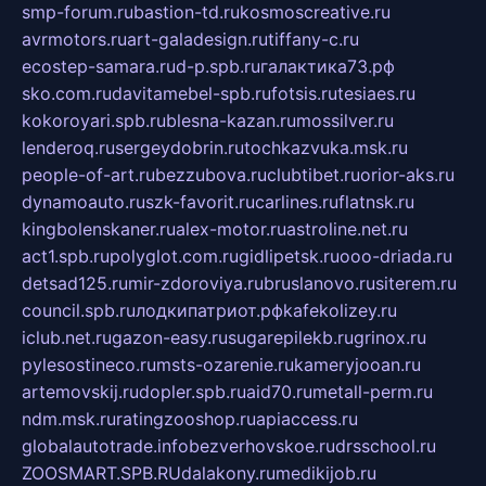
smp-forum.ru
bastion-td.ru
kosmoscreative.ru
avrmotors.ru
art-galadesign.ru
tiffany-c.ru
ecostep-samara.ru
d-p.spb.ru
галактика73.рф
sko.com.ru
davitamebel-spb.ru
fotsis.ru
tesiaes.ru
kokoroyari.spb.ru
blesna-kazan.ru
mossilver.ru
lenderoq.ru
sergeydobrin.ru
tochkazvuka.msk.ru
people-of-art.ru
bezzubova.ru
clubtibet.ru
orior-aks.ru
dynamoauto.ru
szk-favorit.ru
carlines.ru
flatnsk.ru
kingbolenskaner.ru
alex-motor.ru
astroline.net.ru
act1.spb.ru
polyglot.com.ru
gidlipetsk.ru
ooo-driada.ru
detsad125.ru
mir-zdoroviya.ru
bruslanovo.ru
siterem.ru
council.spb.ru
лодкипатриот.рф
kafekolizey.ru
iclub.net.ru
gazon-easy.ru
sugarepilekb.ru
grinox.ru
pylesostineco.ru
msts-ozarenie.ru
kameryjooan.ru
artemovskij.ru
dopler.spb.ru
aid70.ru
metall-perm.ru
ndm.msk.ru
ratingzooshop.ru
apiaccess.ru
globalautotrade.info
bezverhovskoe.ru
drsschool.ru
ZOOSMART.SPB.RU
dalakony.ru
medikijob.ru