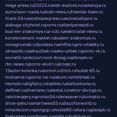
mega-press.ru
03223.ru
web-explore.ru
rastenuya.ru
eurovision-russia.ru
strah-news.ru
freeride-team.ru
itrack-24.ru
sexshopexpress.ru
autostudiopro.ru
alabuga-cityhotel.ru
pornv.ru
atlantpereezd.ru
bud-em-znakomye.ru
a-cdc.ru
elektrostal-news.ru
korolevremont-market.ru
budem-znakomye.ru
oooagrosnab.ru
fpodaso.ru
emfire.ru
pro-otdelky.ru
ukrasotki.ru
seksuzbek.ru
seks-uzbek.ru
porno-vk.ru
sovratili.ru
olecoon.ru
vd-dosug.ru
adonyev.ru
rbc-news.ru
porno-skvirt.ru
krospr.ru
13autor-kolonka.ru
sormol.ru
2rich.ru
hostel-65.ru
hostserve.ru
porno-na-russkom.ru
mishinlab.ru
neznobi.ru
bigfatcc.ru
habble.ru
starbucksvia.ru
delfinet.ru
silvernano.ru
elestal.ru
vektor-doroga.ru
velotrenajery.ru
pronso54.ru
lenasever.ru
lovinskix.ru
show-pets.ru
smartnews03.ru
discofoxworld.ru
miraclecoon.ru
pongup.ru
hostel65.ru
liura.ru
glasspb.ru
firehunters.ru
gribowo.ru
gnalis.ru
bulkitula.ru