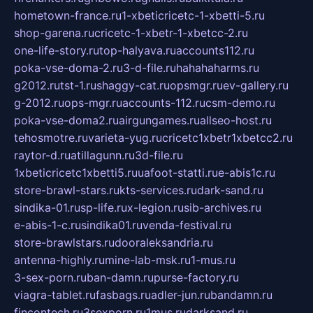
hometown-france.ru
1-xbeticricetc-1-xbetti-5.ru
shop-garena.ru
cricetc-1-xbetr-1-xbetcc-2.ru
one-life-story.ru
top-halyava.ru
accounts112.ru
poka-vse-doma-2.ru
3-d-file.ru
hahahaharms.ru
g2012.ru
tst-1.ru
shaggy-cat.ru
opsmgr.ru
ev-gallery.ru
g-2012.ru
ops-mgr.ru
accounts-112.ru
csm-demo.ru
poka-vse-doma2.ru
airgungames.ru
allseo-host.ru
tehosmotre.ru
varieta-yug.ru
cricetc1xbetr1xbetcc2.ru
raytor-d.ru
atillagunn.ru
3d-file.ru
1xbeticricetc1xbetti5.ru
uafoot-statti.ru
e-abis1c.ru
store-brawl-stars.ru
kts-services.ru
dark-sand.ru
sindika-01.ru
sp-life.ru
x-legion.ru
sib-archives.ru
e-abis-1-c.ru
sindika01.ru
venda-festival.ru
store-brawlstars.ru
dooraleksandria.ru
antenna-highly.ru
mine-lab-msk.ru
1-mus.ru
3-sex-porn.ru
ban-damn.ru
purse-factory.ru
viagra-tablet.ru
fasbags.ru
adler-jun.ru
bandamn.ru
fincontech.ru
3sexporn.ru
1mus.ru
darksand.ru