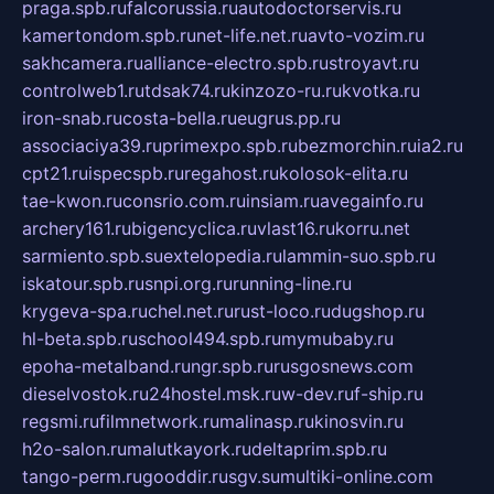
praga.spb.ru
falcorussia.ru
autodoctorservis.ru
kamertondom.spb.ru
net-life.net.ru
avto-vozim.ru
sakhcamera.ru
alliance-electro.spb.ru
stroyavt.ru
controlweb1.ru
tdsak74.ru
kinzozo-ru.ru
kvotka.ru
iron-snab.ru
costa-bella.ru
eugrus.pp.ru
associaciya39.ru
primexpo.spb.ru
bezmorchin.ru
ia2.ru
cpt21.ru
ispecspb.ru
regahost.ru
kolosok-elita.ru
tae-kwon.ru
consrio.com.ru
insiam.ru
avegainfo.ru
archery161.ru
bigencyclica.ru
vlast16.ru
korru.net
sarmiento.spb.su
extelopedia.ru
lammin-suo.spb.ru
iskatour.spb.ru
snpi.org.ru
running-line.ru
krygeva-spa.ru
chel.net.ru
rust-loco.ru
dugshop.ru
hl-beta.spb.ru
school494.spb.ru
mymubaby.ru
epoha-metalband.ru
ngr.spb.ru
rusgosnews.com
dieselvostok.ru
24hostel.msk.ru
w-dev.ru
f-ship.ru
regsmi.ru
filmnetwork.ru
malinasp.ru
kinosvin.ru
h2o-salon.ru
malutkayork.ru
deltaprim.spb.ru
tango-perm.ru
gooddir.ru
sgv.su
multiki-online.com