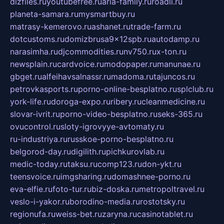
dizfiles.ru
youtubefree.ru
aria-family.ru
roadli.ru
planeta-samara.ru
mysmartbuy.ru
matrasy-kemerovo.ru
ashanet.ru
trade-farm.ru
dotcustoms.ru
domizbrusa9x12spb.ru
autodamp.ru
narasimha.ru
djcommodities.ru
nv750.ru
x-ton.ru
newsplain.ru
cardvoice.ru
modopaper.ru
manunae.ru
gbget.ru
alfeihavsalnassr.ru
madoma.ru
tajuncos.ru
petrovkasports.ru
porno-online-besplatno.ru
splclub.ru
york-life.ru
doroga-expo.ru
ribery.ru
cleanmedicine.ru
slovar-ivrit.ru
porno-video-besplatno.ru
seks-365.ru
ovucontrol.ru
sloty-igrovyye-avtomaty.ru
ru-industriya.ru
russkoe-porno-besplatno.ru
belgorod-day.ru
digilith.ru
pichkurovlab.ru
medic-today.ru
taksu.ru
comp123.ru
don-ykt.ru
teensvoice.ru
imgsharing.ru
domashnee-porno.ru
eva-elfie.ru
foto-tur.ru
biz-doska.ru
metropoltravel.ru
veslo-i-yakor.ru
borodino-media.ru
rostotsky.ru
regionufa.ru
weiss-bet.ru
zaryna.ru
casinotablet.ru