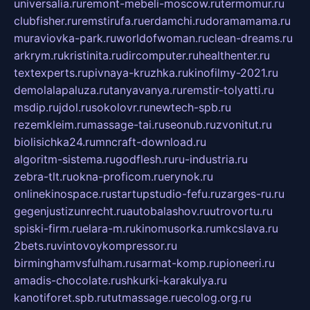
universalia.ru
remont-mebeli-moscow.ru
termomur.ru
clubfisher.ru
remstirufa.ru
erdamchi.ru
doramamama.ru
muraviovka-park.ru
worldofwoman.ru
clean-dreams.ru
arkrym.ru
kristinita.ru
dircomputer.ru
healthenter.ru
textexperts.ru
pivnaya-kruzhka.ru
kinofilmy-2021.ru
demolalapaluza.ru
tanyavanya.ru
remstir-tolyatti.ru
msdip.ru
jdol.ru
sokolovr.ru
newtech-spb.ru
rezemkleim.ru
massage-tai.ru
seonub.ru
zvonitut.ru
biolisichka24.ru
mncraft-download.ru
algoritm-sistema.ru
godflesh.ru
ru-industria.ru
zebra-tlt.ru
okna-proficom.ru
erynok.ru
onlinekinospace.ru
startupstudio-fefu.ru
zarges-ru.ru
gegenjustizunrecht.ru
autobalashov.ru
utrovortu.ru
spiski-firm.ru
elara-m.ru
kinomusorka.ru
mkcslava.ru
2bets.ru
vintovoykompressor.ru
birminghamvsfulham.ru
sarmat-komp.ru
pioneeri.ru
amadis-chocolate.ru
shkurki-karakulya.ru
kanotiforet.spb.ru
tutmassage.ru
ecolog.org.ru