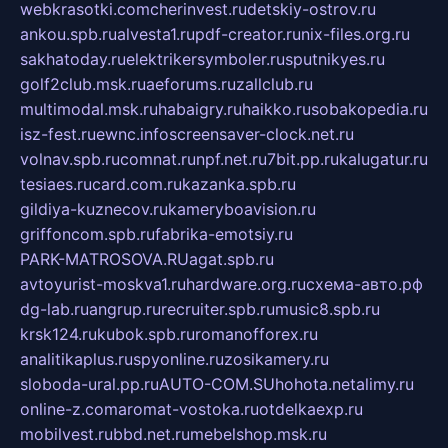
webkrasotki.com
cherinvest.ru
detskiy-ostrov.ru
ankou.spb.ru
alvesta1.ru
pdf-creator.ru
nix-files.org.ru
sakhatoday.ru
elektrikersymboler.ru
sputnikyes.ru
golf2club.msk.ru
aeforums.ru
zallclub.ru
multimodal.msk.ru
habaigry.ru
haikko.ru
sobakopedia.ru
isz-fest.ru
ewnc.info
screensaver-clock.net.ru
volnav.spb.ru
comnat.ru
npf.net.ru
7bit.pp.ru
kalugatur.ru
tesiaes.ru
card.com.ru
kazanka.spb.ru
gildiya-kuznecov.ru
kameryboavision.ru
griffoncom.spb.ru
fabrika-emotsiy.ru
PARK-MATROSOVA.RU
agat.spb.ru
avtoyurist-moskva1.ru
hardware.org.ru
схема-авто.рф
dg-lab.ru
angrup.ru
recruiter.spb.ru
music8.spb.ru
krsk124.ru
kubok.spb.ru
romanofforex.ru
analitikaplus.ru
spyonline.ru
zosikamery.ru
sloboda-ural.pp.ru
AUTO-COM.SU
hohota.net
alimy.ru
online-z.com
aromat-vostoka.ru
otdelkaexp.ru
mobilvest.ru
bbd.net.ru
mebelshop.msk.ru