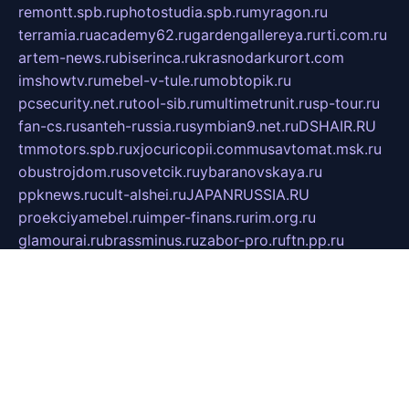
remontt.spb.ru
photostudia.spb.ru
myragon.ru
terramia.ru
academy62.ru
gardengallereya.ru
rti.com.ru
artem-news.ru
biserinca.ru
krasnodarkurort.com
imshowtv.ru
mebel-v-tule.ru
mobtopik.ru
pcsecurity.net.ru
tool-sib.ru
multimetrunit.ru
sp-tour.ru
fan-cs.ru
santeh-russia.ru
symbian9.net.ru
DSHAIR.RU
tmmotors.spb.ru
xjocuricopii.com
musavtomat.msk.ru
obustrojdom.ru
sovetcik.ru
ybaranovskaya.ru
ppknews.ru
cult-alshei.ru
JAPANRUSSIA.RU
proekciyamebel.ru
imper-finans.ru
rim.org.ru
glamourai.ru
brassminus.ru
zabor-pro.ru
ftn.pp.ru
dorogoe58.ru
laimengpacker.ru
kuzova-zapchasti.ru
sageerp.ru
taxodrom.ru
dsrazvitie.ru
hardcity.net.ru
ratinghomegames.ru
topservice25.ru
gubernyan.ru
gtglasslined.ru
ii4.ru
tssport.spb.ru
andorra24.com
blackwallstreet.ru
oboimos.ru
optim-doors.com.ru
ikuch.ru
nycr.org.ru
npa21.ru
vremya-ch.spb.ru
desert000.ru
ivtorgi.ru
ifiori.ru
catalog-statei.ru