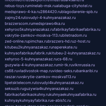
rebus-toys.ru
minelab-msk.ru
alabuga-cityhotel.ru
medsprawo-4-ka.ru
2864420.ru
blagodarenie-spb.ru
zajmy24.ru
tovudyi-4-kuhnyanazakaz.ru
brazzerscom.ru
medsprawo4ka.ru
xehyroo5kuhnyanazakaz.ru
fabrikayfabrikaefabrika.ru
vskrytie-zamkov-moskva-113.ru
biletnadom.ru
zed-online.ru
pimchax.ru
brazzers-hd.ru
z-host.ru
kitubeu2kuhnyanazakaz.ru
naperekate.ru
kuhnyaofabrikaufabrik.ru
kitubeu-2-kuhnyanazakaz.ru
xehyroo-5-kuhnyanazakaz.ru
cs-68.ru
guzywia-4-kuhnyanazakaz.ru
mir-tk.ru
vlknrussia.ru
cs68.ru
vladivostok-map.ru
video-seks.ru
bankaribi.ru
raszar.ru
vskrytie-zamkov-moskva113.ru
lipetsktelecom.ru
tovudyi4kuhnyanazakaz.ru
seksuzb.ru
guzywia4kuhnyanazakaz.ru
fabrikaofabrikaokuhny.ru
kuhnyaekuhnyaafabrika.ru
kuhnyaykuhnyayfabrika.ru
e-abis1c.ru