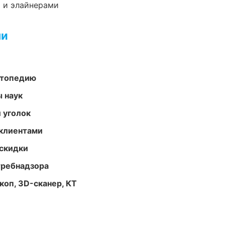
 и элайнерами
ми
ортопедию
ы наук
 уголок
 клиентами
скидки
требнадзора
оп, 3D-сканер, КТ