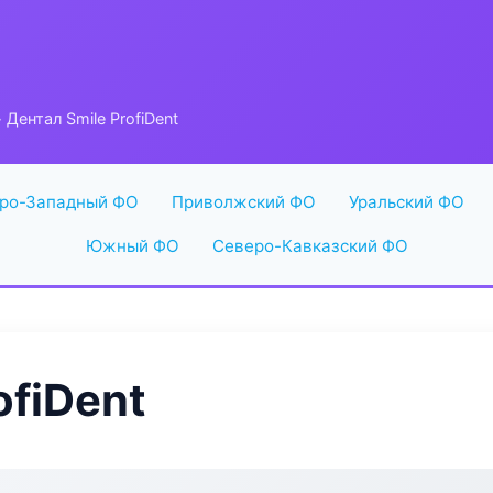
 Дентал Smile ProfiDent
ро-Западный ФО
Приволжский ФО
Уральский ФО
Южный ФО
Северо-Кавказский ФО
ofiDent