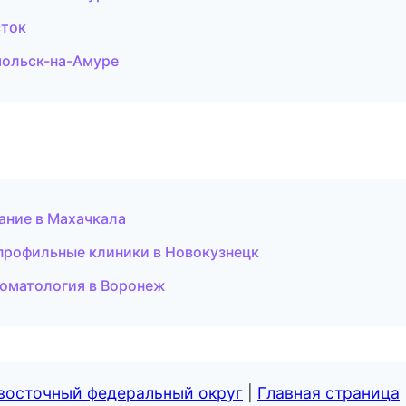
сток
мольск-на-Амуре
ание в Махачкала
опрофильные клиники в Новокузнецк
томатология в Воронеж
евосточный федеральный округ
|
Главная страница