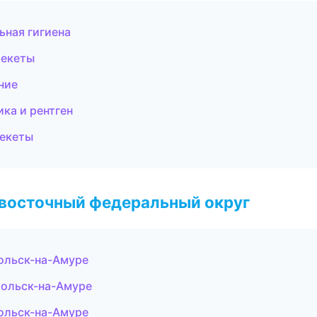
ьная гигиена
рекеты
ние
ка и рентген
рекеты
евосточный федеральный округ
ольск-на-Амуре
мольск-на-Амуре
мольск-на-Амуре