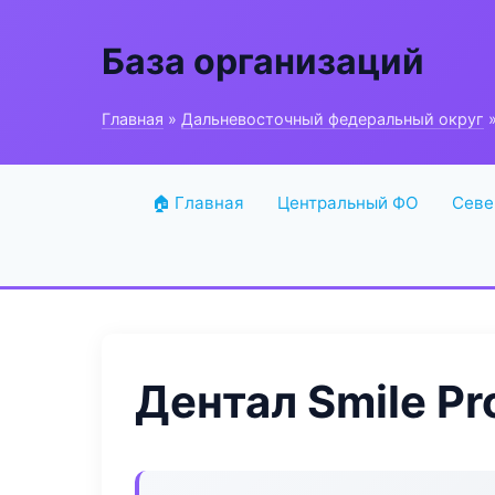
База организаций
Главная
»
Дальневосточный федеральный округ
»
🏠 Главная
Центральный ФО
Севе
Дентал Smile Pr