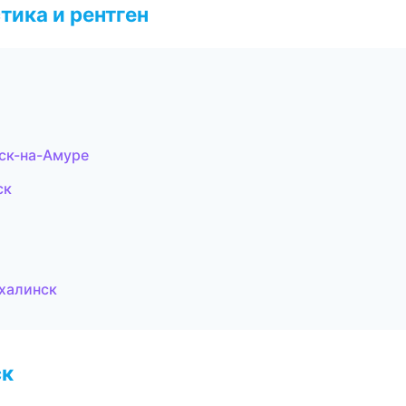
тика и рентген
ск-на-Амуре
ск
халинск
ск