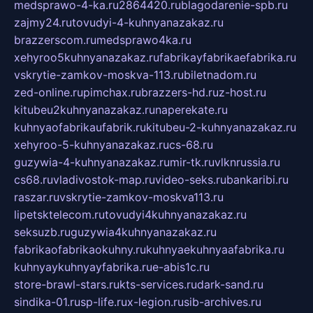
medsprawo-4-ka.ru
2864420.ru
blagodarenie-spb.ru
zajmy24.ru
tovudyi-4-kuhnyanazakaz.ru
brazzerscom.ru
medsprawo4ka.ru
xehyroo5kuhnyanazakaz.ru
fabrikayfabrikaefabrika.ru
vskrytie-zamkov-moskva-113.ru
biletnadom.ru
zed-online.ru
pimchax.ru
brazzers-hd.ru
z-host.ru
kitubeu2kuhnyanazakaz.ru
naperekate.ru
kuhnyaofabrikaufabrik.ru
kitubeu-2-kuhnyanazakaz.ru
xehyroo-5-kuhnyanazakaz.ru
cs-68.ru
guzywia-4-kuhnyanazakaz.ru
mir-tk.ru
vlknrussia.ru
cs68.ru
vladivostok-map.ru
video-seks.ru
bankaribi.ru
raszar.ru
vskrytie-zamkov-moskva113.ru
lipetsktelecom.ru
tovudyi4kuhnyanazakaz.ru
seksuzb.ru
guzywia4kuhnyanazakaz.ru
fabrikaofabrikaokuhny.ru
kuhnyaekuhnyaafabrika.ru
kuhnyaykuhnyayfabrika.ru
e-abis1c.ru
store-brawl-stars.ru
kts-services.ru
dark-sand.ru
sindika-01.ru
sp-life.ru
x-legion.ru
sib-archives.ru