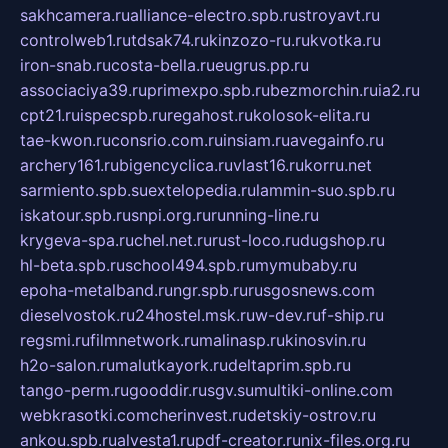
sakhcamera.ru
alliance-electro.spb.ru
stroyavt.ru
controlweb1.ru
tdsak74.ru
kinzozo-ru.ru
kvotka.ru
iron-snab.ru
costa-bella.ru
eugrus.pp.ru
associaciya39.ru
primexpo.spb.ru
bezmorchin.ru
ia2.ru
cpt21.ru
ispecspb.ru
regahost.ru
kolosok-elita.ru
tae-kwon.ru
consrio.com.ru
insiam.ru
avegainfo.ru
archery161.ru
bigencyclica.ru
vlast16.ru
korru.net
sarmiento.spb.su
extelopedia.ru
lammin-suo.spb.ru
iskatour.spb.ru
snpi.org.ru
running-line.ru
krygeva-spa.ru
chel.net.ru
rust-loco.ru
dugshop.ru
hl-beta.spb.ru
school494.spb.ru
mymubaby.ru
epoha-metalband.ru
ngr.spb.ru
rusgosnews.com
dieselvostok.ru
24hostel.msk.ru
w-dev.ru
f-ship.ru
regsmi.ru
filmnetwork.ru
malinasp.ru
kinosvin.ru
h2o-salon.ru
malutkayork.ru
deltaprim.spb.ru
tango-perm.ru
gooddir.ru
sgv.su
multiki-online.com
webkrasotki.com
cherinvest.ru
detskiy-ostrov.ru
ankou.spb.ru
alvesta1.ru
pdf-creator.ru
nix-files.org.ru