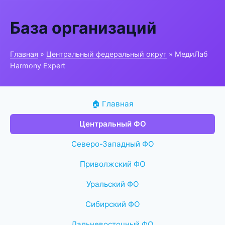
База организаций
Главная
»
Центральный федеральный округ
» МедиЛаб
Harmony Expert
🏠 Главная
Центральный ФО
Северо-Западный ФО
Приволжский ФО
Уральский ФО
Сибирский ФО
Дальневосточный ФО