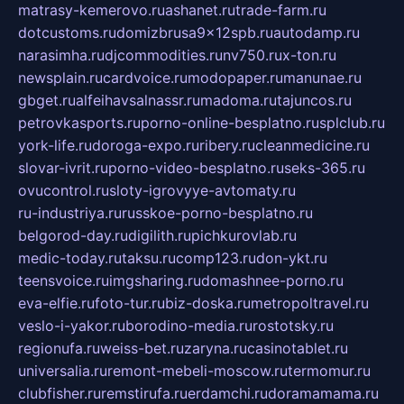
matrasy-kemerovo.ru
ashanet.ru
trade-farm.ru
dotcustoms.ru
domizbrusa9x12spb.ru
autodamp.ru
narasimha.ru
djcommodities.ru
nv750.ru
x-ton.ru
newsplain.ru
cardvoice.ru
modopaper.ru
manunae.ru
gbget.ru
alfeihavsalnassr.ru
madoma.ru
tajuncos.ru
petrovkasports.ru
porno-online-besplatno.ru
splclub.ru
york-life.ru
doroga-expo.ru
ribery.ru
cleanmedicine.ru
slovar-ivrit.ru
porno-video-besplatno.ru
seks-365.ru
ovucontrol.ru
sloty-igrovyye-avtomaty.ru
ru-industriya.ru
russkoe-porno-besplatno.ru
belgorod-day.ru
digilith.ru
pichkurovlab.ru
medic-today.ru
taksu.ru
comp123.ru
don-ykt.ru
teensvoice.ru
imgsharing.ru
domashnee-porno.ru
eva-elfie.ru
foto-tur.ru
biz-doska.ru
metropoltravel.ru
veslo-i-yakor.ru
borodino-media.ru
rostotsky.ru
regionufa.ru
weiss-bet.ru
zaryna.ru
casinotablet.ru
universalia.ru
remont-mebeli-moscow.ru
termomur.ru
clubfisher.ru
remstirufa.ru
erdamchi.ru
doramamama.ru