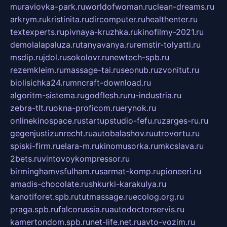
muraviovka-park.ru
worldofwoman.ru
clean-dreams.ru
arkrym.ru
kristinita.ru
dircomputer.ru
healthenter.ru
textexperts.ru
pivnaya-kruzhka.ru
kinofilmy-2021.ru
demolalapaluza.ru
tanyavanya.ru
remstir-tolyatti.ru
msdip.ru
jdol.ru
sokolovr.ru
newtech-spb.ru
rezemkleim.ru
massage-tai.ru
seonub.ru
zvonitut.ru
biolisichka24.ru
mncraft-download.ru
algoritm-sistema.ru
godflesh.ru
ru-industria.ru
zebra-tlt.ru
okna-proficom.ru
erynok.ru
onlinekinospace.ru
startupstudio-fefu.ru
zarges-ru.ru
gegenjustizunrecht.ru
autobalashov.ru
utrovortu.ru
spiski-firm.ru
elara-m.ru
kinomusorka.ru
mkcslava.ru
2bets.ru
vintovoykompressor.ru
birminghamvsfulham.ru
sarmat-komp.ru
pioneeri.ru
amadis-chocolate.ru
shkurki-karakulya.ru
kanotiforet.spb.ru
tutmassage.ru
ecolog.org.ru
praga.spb.ru
falcorussia.ru
autodoctorservis.ru
kamertondom.spb.ru
net-life.net.ru
avto-vozim.ru