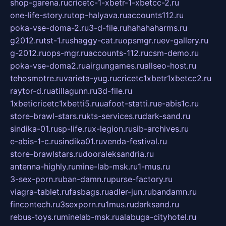
shop-garena.ru
cricetc-1-xbetr-1-xbetcc-2.ru
one-life-story.ru
top-halyava.ru
accounts112.ru
poka-vse-doma-2.ru
3-d-file.ru
hahahaharms.ru
g2012.ru
tst-1.ru
shaggy-cat.ru
opsmgr.ru
ev-gallery.ru
g-2012.ru
ops-mgr.ru
accounts-112.ru
csm-demo.ru
poka-vse-doma2.ru
airgungames.ru
allseo-host.ru
tehosmotre.ru
varieta-yug.ru
cricetc1xbetr1xbetcc2.ru
raytor-d.ru
atillagunn.ru
3d-file.ru
1xbeticricetc1xbetti5.ru
uafoot-statti.ru
e-abis1c.ru
store-brawl-stars.ru
kts-services.ru
dark-sand.ru
sindika-01.ru
sp-life.ru
x-legion.ru
sib-archives.ru
e-abis-1-c.ru
sindika01.ru
venda-festival.ru
store-brawlstars.ru
dooraleksandria.ru
antenna-highly.ru
mine-lab-msk.ru
1-mus.ru
3-sex-porn.ru
ban-damn.ru
purse-factory.ru
viagra-tablet.ru
fasbags.ru
adler-jun.ru
bandamn.ru
fincontech.ru
3sexporn.ru
1mus.ru
darksand.ru
rebus-toys.ru
minelab-msk.ru
alabuga-cityhotel.ru