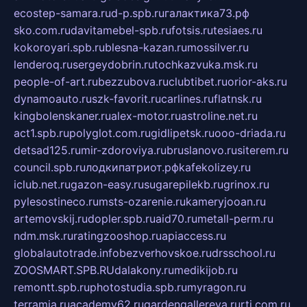
ecostep-samara.ru
d-p.spb.ru
галактика73.рф
sko.com.ru
davitamebel-spb.ru
fotsis.ru
tesiaes.ru
kokoroyari.spb.ru
blesna-kazan.ru
mossilver.ru
lenderoq.ru
sergeydobrin.ru
tochkazvuka.msk.ru
people-of-art.ru
bezzubova.ru
clubtibet.ru
orior-aks.ru
dynamoauto.ru
szk-favorit.ru
carlines.ru
flatnsk.ru
kingbolenskaner.ru
alex-motor.ru
astroline.net.ru
act1.spb.ru
polyglot.com.ru
gidlipetsk.ru
ooo-driada.ru
detsad125.ru
mir-zdoroviya.ru
bruslanovo.ru
siterem.ru
council.spb.ru
лодкипатриот.рф
kafekolizey.ru
iclub.net.ru
gazon-easy.ru
sugarepilekb.ru
grinox.ru
pylesostineco.ru
msts-ozarenie.ru
kameryjooan.ru
artemovskij.ru
dopler.spb.ru
aid70.ru
metall-perm.ru
ndm.msk.ru
ratingzooshop.ru
apiaccess.ru
globalautotrade.info
bezverhovskoe.ru
drsschool.ru
ZOOSMART.SPB.RU
dalakony.ru
medikijob.ru
remontt.spb.ru
photostudia.spb.ru
myragon.ru
terramia.ru
academy62.ru
gardengallereya.ru
rti.com.ru