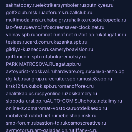
sakhatoday.ru
elektrikersymboler.ru
sputnikyes.ru
golf2club.msk.ru
aeforums.ru
zallclub.ru
multimodal.msk.ru
habaigry.ru
haikko.ru
sobakopedia.ru
isz-fest.ru
ewnc.info
screensaver-clock.net.ru
volnav.spb.ru
comnat.ru
npf.net.ru
7bit.pp.ru
kalugatur.ru
tesiaes.ru
card.com.ru
kazanka.spb.ru
gildiya-kuznecov.ru
kameryboavision.ru
griffoncom.spb.ru
fabrika-emotsiy.ru
PARK-MATROSOVA.RU
agat.spb.ru
avtoyurist-moskva1.ru
hardware.org.ru
схема-авто.рф
dg-lab.ru
angrup.ru
recruiter.spb.ru
music8.spb.ru
krsk124.ru
kubok.spb.ru
romanofforex.ru
analitikaplus.ru
spyonline.ru
zosikamery.ru
sloboda-ural.pp.ru
AUTO-COM.SU
hohota.net
alimy.ru
online-z.com
aromat-vostoka.ru
otdelkaexp.ru
mobilvest.ru
bbd.net.ru
mebelshop.msk.ru
smp-forum.ru
bastion-td.ru
kosmoscreative.ru
avrmotors.ru
art-galadesign.ru
tiffany-c.ru