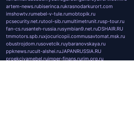
artem-news.ru
biserinca.ru
krasnodarkurort.com
imshowtv.ru
mebel-v-tule.ru
mobtopik.ru
pcsecurity.net.ru
tool-sib.ru
multimetrunit.ru
sp-tour.ru
fan-cs.ru
santeh-russia.ru
symbian9.net.ru
DSHAIR.RU
tmmotors.spb.ru
xjocuricopii.com
musavtomat.msk.ru
obustrojdom.ru
sovetcik.ru
ybaranovskaya.ru
ppknews.ru
cult-alshei.ru
JAPANRUSSIA.RU
proekciyamebel.ru
imper-finans.ru
rim.org.ru
glamourai.ru
brassminus.ru
zabor-pro.ru
ftn.pp.ru
dorogoe58.ru
laimengpacker.ru
kuzova-zapchasti.ru
sageerp.ru
taxodrom.ru
dsrazvitie.ru
hardcity.net.ru
ratinghomegames.ru
topservice25.ru
gubernyan.ru
gtglasslined.ru
ii4.ru
tssport.spb.ru
andorra24.com
blackwallstreet.ru
oboimos.ru
optim-doors.com.ru
ikuch.ru
nycr.org.ru
npa21.ru
vremya-ch.spb.ru
desert000.ru
ivtorgi.ru
ifiori.ru
catalog-statei.ru
dcv.org.ru
spetsmaster174.ru
ipkameryhiseeu.ru
dum26.ru
ruspol.spb.ru
fr-opendp.ru
kam-solnyshko.ru