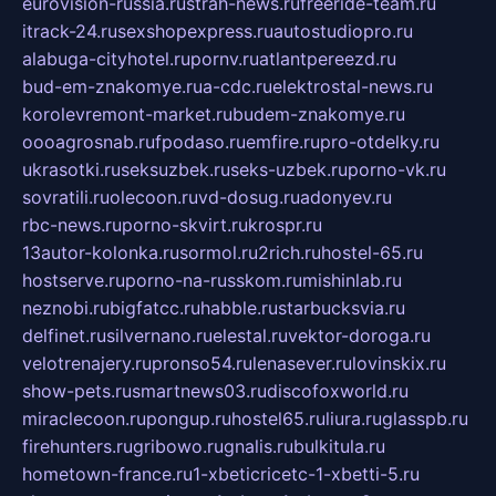
eurovision-russia.ru
strah-news.ru
freeride-team.ru
itrack-24.ru
sexshopexpress.ru
autostudiopro.ru
alabuga-cityhotel.ru
pornv.ru
atlantpereezd.ru
bud-em-znakomye.ru
a-cdc.ru
elektrostal-news.ru
korolevremont-market.ru
budem-znakomye.ru
oooagrosnab.ru
fpodaso.ru
emfire.ru
pro-otdelky.ru
ukrasotki.ru
seksuzbek.ru
seks-uzbek.ru
porno-vk.ru
sovratili.ru
olecoon.ru
vd-dosug.ru
adonyev.ru
rbc-news.ru
porno-skvirt.ru
krospr.ru
13autor-kolonka.ru
sormol.ru
2rich.ru
hostel-65.ru
hostserve.ru
porno-na-russkom.ru
mishinlab.ru
neznobi.ru
bigfatcc.ru
habble.ru
starbucksvia.ru
delfinet.ru
silvernano.ru
elestal.ru
vektor-doroga.ru
velotrenajery.ru
pronso54.ru
lenasever.ru
lovinskix.ru
show-pets.ru
smartnews03.ru
discofoxworld.ru
miraclecoon.ru
pongup.ru
hostel65.ru
liura.ru
glasspb.ru
firehunters.ru
gribowo.ru
gnalis.ru
bulkitula.ru
hometown-france.ru
1-xbeticricetc-1-xbetti-5.ru