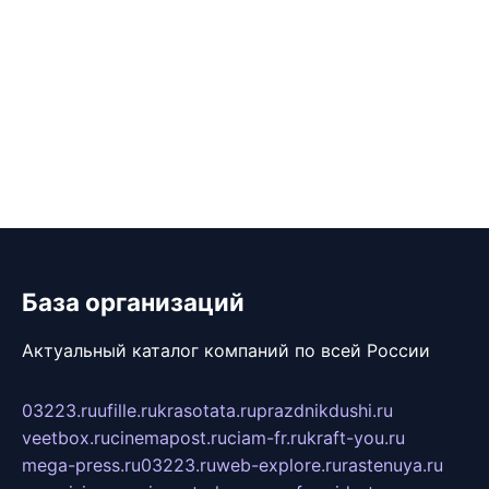
База организаций
Актуальный каталог компаний по всей России
03223.ru
ufille.ru
krasotata.ru
prazdnikdushi.ru
veetbox.ru
cinemapost.ru
ciam-fr.ru
kraft-you.ru
mega-press.ru
03223.ru
web-explore.ru
rastenuya.ru