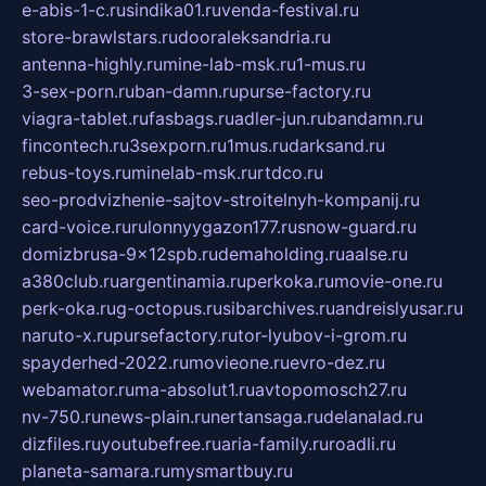
e-abis-1-c.ru
sindika01.ru
venda-festival.ru
store-brawlstars.ru
dooraleksandria.ru
antenna-highly.ru
mine-lab-msk.ru
1-mus.ru
3-sex-porn.ru
ban-damn.ru
purse-factory.ru
viagra-tablet.ru
fasbags.ru
adler-jun.ru
bandamn.ru
fincontech.ru
3sexporn.ru
1mus.ru
darksand.ru
rebus-toys.ru
minelab-msk.ru
rtdco.ru
seo-prodvizhenie-sajtov-stroitelnyh-kompanij.ru
card-voice.ru
rulonnyygazon177.ru
snow-guard.ru
domizbrusa-9x12spb.ru
demaholding.ru
aalse.ru
a380club.ru
argentinamia.ru
perkoka.ru
movie-one.ru
perk-oka.ru
g-octopus.ru
sibarchives.ru
andreislyusar.ru
naruto-x.ru
pursefactory.ru
tor-lyubov-i-grom.ru
spayderhed-2022.ru
movieone.ru
evro-dez.ru
webamator.ru
ma-absolut1.ru
avtopomosch27.ru
nv-750.ru
news-plain.ru
nertansaga.ru
delanalad.ru
dizfiles.ru
youtubefree.ru
aria-family.ru
roadli.ru
planeta-samara.ru
mysmartbuy.ru