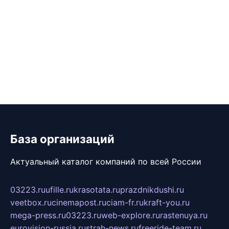
База организаций
Актуальный каталог компаний по всей России
03223.ru
ufille.ru
krasotata.ru
prazdnikdushi.ru
veetbox.ru
cinemapost.ru
ciam-fr.ru
kraft-you.ru
mega-press.ru
03223.ru
web-explore.ru
rastenuya.ru
eurovision-russia.ru
strah-news.ru
freeride-team.ru