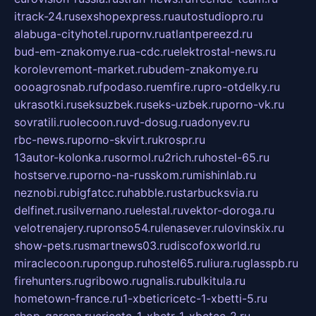
itrack-24.ru
sexshopexpress.ru
autostudiopro.ru
alabuga-cityhotel.ru
pornv.ru
atlantpereezd.ru
bud-em-znakomye.ru
a-cdc.ru
elektrostal-news.ru
korolevremont-market.ru
budem-znakomye.ru
oooagrosnab.ru
fpodaso.ru
emfire.ru
pro-otdelky.ru
ukrasotki.ru
seksuzbek.ru
seks-uzbek.ru
porno-vk.ru
sovratili.ru
olecoon.ru
vd-dosug.ru
adonyev.ru
rbc-news.ru
porno-skvirt.ru
krospr.ru
13autor-kolonka.ru
sormol.ru
2rich.ru
hostel-65.ru
hostserve.ru
porno-na-russkom.ru
mishinlab.ru
neznobi.ru
bigfatcc.ru
habble.ru
starbucksvia.ru
delfinet.ru
silvernano.ru
elestal.ru
vektor-doroga.ru
velotrenajery.ru
pronso54.ru
lenasever.ru
lovinskix.ru
show-pets.ru
smartnews03.ru
discofoxworld.ru
miraclecoon.ru
pongup.ru
hostel65.ru
liura.ru
glasspb.ru
firehunters.ru
gribowo.ru
gnalis.ru
bulkitula.ru
hometown-france.ru
1-xbeticricetc-1-xbetti-5.ru
shop-garena.ru
cricetc-1-xbetr-1-xbetcc-2.ru