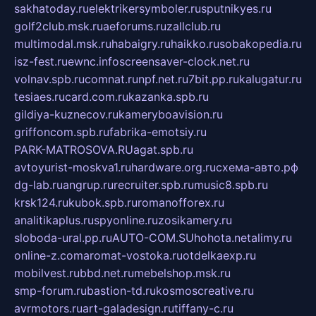
sakhatoday.ru
elektrikersymboler.ru
sputnikyes.ru
golf2club.msk.ru
aeforums.ru
zallclub.ru
multimodal.msk.ru
habaigry.ru
haikko.ru
sobakopedia.ru
isz-fest.ru
ewnc.info
screensaver-clock.net.ru
volnav.spb.ru
comnat.ru
npf.net.ru
7bit.pp.ru
kalugatur.ru
tesiaes.ru
card.com.ru
kazanka.spb.ru
gildiya-kuznecov.ru
kameryboavision.ru
griffoncom.spb.ru
fabrika-emotsiy.ru
PARK-MATROSOVA.RU
agat.spb.ru
avtoyurist-moskva1.ru
hardware.org.ru
схема-авто.рф
dg-lab.ru
angrup.ru
recruiter.spb.ru
music8.spb.ru
krsk124.ru
kubok.spb.ru
romanofforex.ru
analitikaplus.ru
spyonline.ru
zosikamery.ru
sloboda-ural.pp.ru
AUTO-COM.SU
hohota.net
alimy.ru
online-z.com
aromat-vostoka.ru
otdelkaexp.ru
mobilvest.ru
bbd.net.ru
mebelshop.msk.ru
smp-forum.ru
bastion-td.ru
kosmoscreative.ru
avrmotors.ru
art-galadesign.ru
tiffany-c.ru