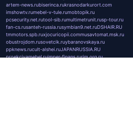
artem-news.ru
biserinca.ru
krasnodarkurort.com
imshowtv.ru
mebel-v-tule.ru
mobtopik.ru
pcsecurity.net.ru
tool-sib.ru
multimetrunit.ru
sp-tour.ru
fan-cs.ru
santeh-russia.ru
symbian9.net.ru
DSHAIR.RU
tmmotors.spb.ru
xjocuricopii.com
musavtomat.msk.ru
obustrojdom.ru
sovetcik.ru
ybaranovskaya.ru
ppknews.ru
cult-alshei.ru
JAPANRUSSIA.RU
proekciyamebel.ru
imper-finans.ru
rim.org.ru
glamourai.ru
brassminus.ru
zabor-pro.ru
ftn.pp.ru
dorogoe58.ru
laimengpacker.ru
kuzova-zapchasti.ru
sageerp.ru
taxodrom.ru
dsrazvitie.ru
hardcity.net.ru
ratinghomegames.ru
topservice25.ru
gubernyan.ru
gtglasslined.ru
ii4.ru
tssport.spb.ru
andorra24.com
blackwallstreet.ru
oboimos.ru
optim-doors.com.ru
ikuch.ru
nycr.org.ru
npa21.ru
vremya-ch.spb.ru
desert000.ru
ivtorgi.ru
ifiori.ru
catalog-statei.ru
dcv.org.ru
spetsmaster174.ru
ipkameryhiseeu.ru
dum26.ru
ruspol.spb.ru
fr-opendp.ru
kam-solnyshko.ru