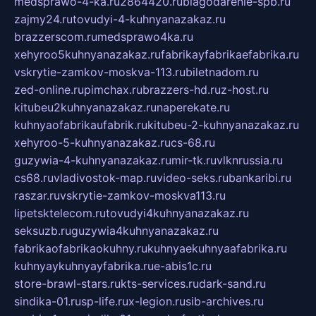
medsprawo-4-ka.ru
2864420.ru
blagodarenie-spb.ru
zajmy24.ru
tovudyi-4-kuhnyanazakaz.ru
brazzerscom.ru
medsprawo4ka.ru
xehyroo5kuhnyanazakaz.ru
fabrikayfabrikaefabrika.ru
vskrytie-zamkov-moskva-113.ru
biletnadom.ru
zed-online.ru
pimchax.ru
brazzers-hd.ru
z-host.ru
kitubeu2kuhnyanazakaz.ru
naperekate.ru
kuhnyaofabrikaufabrik.ru
kitubeu-2-kuhnyanazakaz.ru
xehyroo-5-kuhnyanazakaz.ru
cs-68.ru
guzywia-4-kuhnyanazakaz.ru
mir-tk.ru
vlknrussia.ru
cs68.ru
vladivostok-map.ru
video-seks.ru
bankaribi.ru
raszar.ru
vskrytie-zamkov-moskva113.ru
lipetsktelecom.ru
tovudyi4kuhnyanazakaz.ru
seksuzb.ru
guzywia4kuhnyanazakaz.ru
fabrikaofabrikaokuhny.ru
kuhnyaekuhnyaafabrika.ru
kuhnyaykuhnyayfabrika.ru
e-abis1c.ru
store-brawl-stars.ru
kts-services.ru
dark-sand.ru
sindika-01.ru
sp-life.ru
x-legion.ru
sib-archives.ru