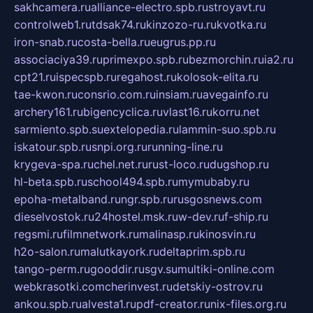
sakhcamera.ru
alliance-electro.spb.ru
stroyavt.ru
controlweb1.ru
tdsak74.ru
kinzozo-ru.ru
kvotka.ru
iron-snab.ru
costa-bella.ru
eugrus.pp.ru
associaciya39.ru
primexpo.spb.ru
bezmorchin.ru
ia2.ru
cpt21.ru
ispecspb.ru
regahost.ru
kolosok-elita.ru
tae-kwon.ru
consrio.com.ru
insiam.ru
avegainfo.ru
archery161.ru
bigencyclica.ru
vlast16.ru
korru.net
sarmiento.spb.su
extelopedia.ru
lammin-suo.spb.ru
iskatour.spb.ru
snpi.org.ru
running-line.ru
krygeva-spa.ru
chel.net.ru
rust-loco.ru
dugshop.ru
hl-beta.spb.ru
school494.spb.ru
mymubaby.ru
epoha-metalband.ru
ngr.spb.ru
rusgosnews.com
dieselvostok.ru
24hostel.msk.ru
w-dev.ru
f-ship.ru
regsmi.ru
filmnetwork.ru
malinasp.ru
kinosvin.ru
h2o-salon.ru
malutkayork.ru
deltaprim.spb.ru
tango-perm.ru
gooddir.ru
sgv.su
multiki-online.com
webkrasotki.com
cherinvest.ru
detskiy-ostrov.ru
ankou.spb.ru
alvesta1.ru
pdf-creator.ru
nix-files.org.ru