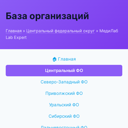
База организаций
Главная
»
Центральный федеральный округ
» МедиЛаб
Lab Expert
🏠 Главная
Центральный ФО
Северо-Западный ФО
Приволжский ФО
Уральский ФО
Сибирский ФО
Дальневосточный ФО