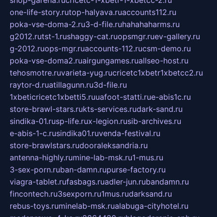
one-life-story.ru
top-halyava.ru
accounts112.ru
poka-vse-doma-2.ru
3-d-file.ru
hahahaharms.ru
g2012.ru
tst-1.ru
shaggy-cat.ru
opsmgr.ru
ev-gallery.ru
g-2012.ru
ops-mgr.ru
accounts-112.ru
csm-demo.ru
poka-vse-doma2.ru
airgungames.ru
allseo-host.ru
tehosmotre.ru
varieta-yug.ru
cricetc1xbetr1xbetcc2.ru
raytor-d.ru
atillagunn.ru
3d-file.ru
1xbeticricetc1xbetti5.ru
uafoot-statti.ru
e-abis1c.ru
store-brawl-stars.ru
kts-services.ru
dark-sand.ru
sindika-01.ru
sp-life.ru
x-legion.ru
sib-archives.ru
e-abis-1-c.ru
sindika01.ru
venda-festival.ru
store-brawlstars.ru
dooraleksandria.ru
antenna-highly.ru
mine-lab-msk.ru
1-mus.ru
3-sex-porn.ru
ban-damn.ru
purse-factory.ru
viagra-tablet.ru
fasbags.ru
adler-jun.ru
bandamn.ru
fincontech.ru
3sexporn.ru
1mus.ru
darksand.ru
rebus-toys.ru
minelab-msk.ru
alabuga-cityhotel.ru