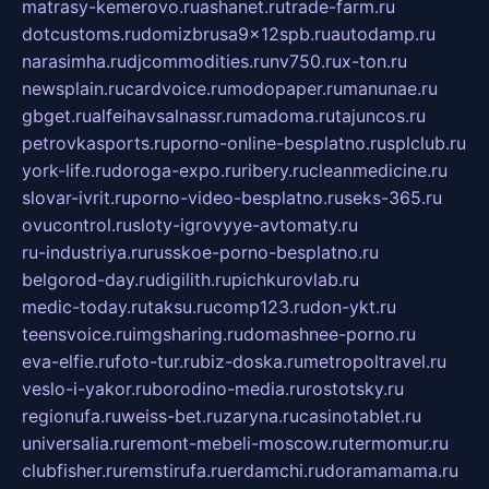
matrasy-kemerovo.ru
ashanet.ru
trade-farm.ru
dotcustoms.ru
domizbrusa9x12spb.ru
autodamp.ru
narasimha.ru
djcommodities.ru
nv750.ru
x-ton.ru
newsplain.ru
cardvoice.ru
modopaper.ru
manunae.ru
gbget.ru
alfeihavsalnassr.ru
madoma.ru
tajuncos.ru
petrovkasports.ru
porno-online-besplatno.ru
splclub.ru
york-life.ru
doroga-expo.ru
ribery.ru
cleanmedicine.ru
slovar-ivrit.ru
porno-video-besplatno.ru
seks-365.ru
ovucontrol.ru
sloty-igrovyye-avtomaty.ru
ru-industriya.ru
russkoe-porno-besplatno.ru
belgorod-day.ru
digilith.ru
pichkurovlab.ru
medic-today.ru
taksu.ru
comp123.ru
don-ykt.ru
teensvoice.ru
imgsharing.ru
domashnee-porno.ru
eva-elfie.ru
foto-tur.ru
biz-doska.ru
metropoltravel.ru
veslo-i-yakor.ru
borodino-media.ru
rostotsky.ru
regionufa.ru
weiss-bet.ru
zaryna.ru
casinotablet.ru
universalia.ru
remont-mebeli-moscow.ru
termomur.ru
clubfisher.ru
remstirufa.ru
erdamchi.ru
doramamama.ru