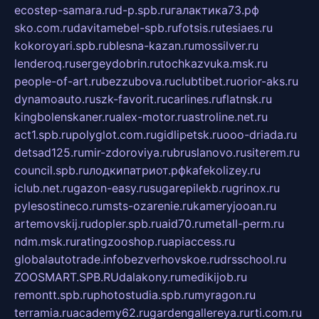
ecostep-samara.ru
d-p.spb.ru
галактика73.рф
sko.com.ru
davitamebel-spb.ru
fotsis.ru
tesiaes.ru
kokoroyari.spb.ru
blesna-kazan.ru
mossilver.ru
lenderoq.ru
sergeydobrin.ru
tochkazvuka.msk.ru
people-of-art.ru
bezzubova.ru
clubtibet.ru
orior-aks.ru
dynamoauto.ru
szk-favorit.ru
carlines.ru
flatnsk.ru
kingbolenskaner.ru
alex-motor.ru
astroline.net.ru
act1.spb.ru
polyglot.com.ru
gidlipetsk.ru
ooo-driada.ru
detsad125.ru
mir-zdoroviya.ru
bruslanovo.ru
siterem.ru
council.spb.ru
лодкипатриот.рф
kafekolizey.ru
iclub.net.ru
gazon-easy.ru
sugarepilekb.ru
grinox.ru
pylesostineco.ru
msts-ozarenie.ru
kameryjooan.ru
artemovskij.ru
dopler.spb.ru
aid70.ru
metall-perm.ru
ndm.msk.ru
ratingzooshop.ru
apiaccess.ru
globalautotrade.info
bezverhovskoe.ru
drsschool.ru
ZOOSMART.SPB.RU
dalakony.ru
medikijob.ru
remontt.spb.ru
photostudia.spb.ru
myragon.ru
terramia.ru
academy62.ru
gardengallereya.ru
rti.com.ru