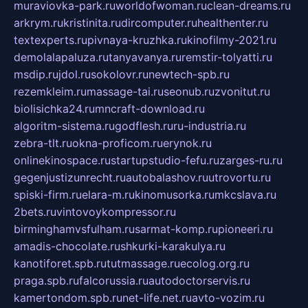
muraviovka-park.ru
worldofwoman.ru
clean-dreams.ru
arkrym.ru
kristinita.ru
dircomputer.ru
healthenter.ru
textexperts.ru
pivnaya-kruzhka.ru
kinofilmy-2021.ru
demolalapaluza.ru
tanyavanya.ru
remstir-tolyatti.ru
msdip.ru
jdol.ru
sokolovr.ru
newtech-spb.ru
rezemkleim.ru
massage-tai.ru
seonub.ru
zvonitut.ru
biolisichka24.ru
mncraft-download.ru
algoritm-sistema.ru
godflesh.ru
ru-industria.ru
zebra-tlt.ru
okna-proficom.ru
erynok.ru
onlinekinospace.ru
startupstudio-fefu.ru
zarges-ru.ru
gegenjustizunrecht.ru
autobalashov.ru
utrovortu.ru
spiski-firm.ru
elara-m.ru
kinomusorka.ru
mkcslava.ru
2bets.ru
vintovoykompressor.ru
birminghamvsfulham.ru
sarmat-komp.ru
pioneeri.ru
amadis-chocolate.ru
shkurki-karakulya.ru
kanotiforet.spb.ru
tutmassage.ru
ecolog.org.ru
praga.spb.ru
falcorussia.ru
autodoctorservis.ru
kamertondom.spb.ru
net-life.net.ru
avto-vozim.ru