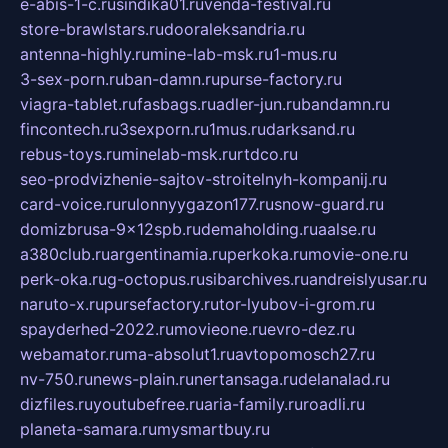
e-abis-1-c.ru
sindika01.ru
venda-festival.ru
store-brawlstars.ru
dooraleksandria.ru
antenna-highly.ru
mine-lab-msk.ru
1-mus.ru
3-sex-porn.ru
ban-damn.ru
purse-factory.ru
viagra-tablet.ru
fasbags.ru
adler-jun.ru
bandamn.ru
fincontech.ru
3sexporn.ru
1mus.ru
darksand.ru
rebus-toys.ru
minelab-msk.ru
rtdco.ru
seo-prodvizhenie-sajtov-stroitelnyh-kompanij.ru
card-voice.ru
rulonnyygazon177.ru
snow-guard.ru
domizbrusa-9x12spb.ru
demaholding.ru
aalse.ru
a380club.ru
argentinamia.ru
perkoka.ru
movie-one.ru
perk-oka.ru
g-octopus.ru
sibarchives.ru
andreislyusar.ru
naruto-x.ru
pursefactory.ru
tor-lyubov-i-grom.ru
spayderhed-2022.ru
movieone.ru
evro-dez.ru
webamator.ru
ma-absolut1.ru
avtopomosch27.ru
nv-750.ru
news-plain.ru
nertansaga.ru
delanalad.ru
dizfiles.ru
youtubefree.ru
aria-family.ru
roadli.ru
planeta-samara.ru
mysmartbuy.ru