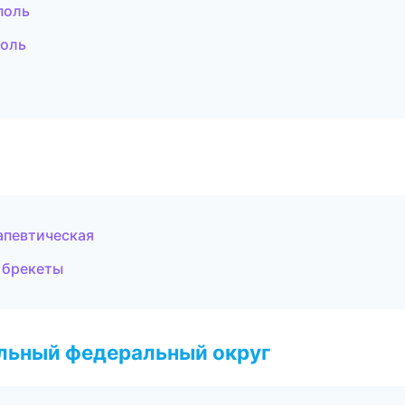
поль
поль
апевтическая
 брекеты
альный федеральный округ