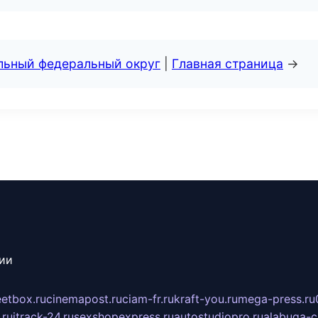
альный федеральный округ
|
Главная страница
→
сии
eetbox.ru
cinemapost.ru
ciam-fr.ru
kraft-you.ru
mega-press.ru
.ru
itrack-24.ru
sexshopexpress.ru
autostudiopro.ru
alabuga-ci