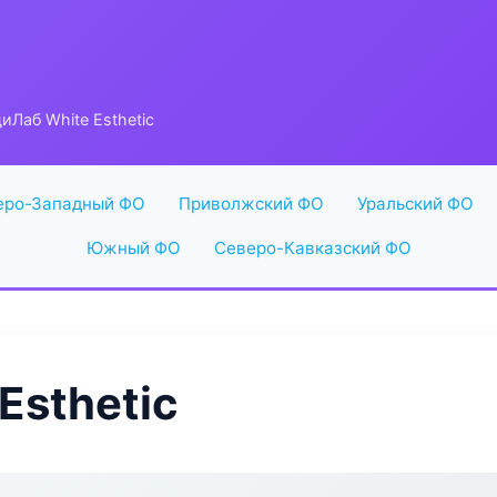
иЛаб White Esthetic
еро-Западный ФО
Приволжский ФО
Уральский ФО
Южный ФО
Северо-Кавказский ФО
Esthetic