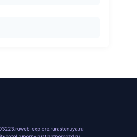
03223.ru
web-explore.ru
rastenuya.ru
tyhotel.ru
pornv.ru
atlantpereezd.ru