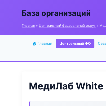
База организаций
Главная
»
Центральный федеральный округ
» Мед
🏠 Главная
Центральный ФО
Сев
МедиЛаб White 