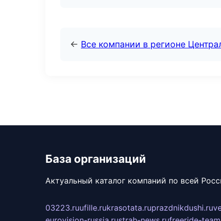
←
Все компании в регионе Центр
База организаций
Актуальный каталог компаний по всей Рос
03223.ru
ufille.ru
krasotata.ru
prazdnikdushi.ru
v
eurovision-russia.ru
strah-news.ru
freeride-team