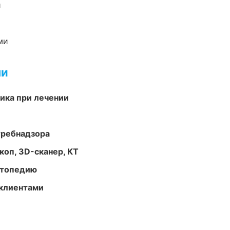
и
ми
ми
тика при лечении
требнадзора
оп, 3D-сканер, КТ
ортопедию
 клиентами