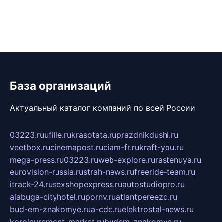
База организаций
Актуальный каталог компаний по всей России
03223.ru
ufille.ru
krasotata.ru
prazdnikdushi.ru
veetbox.ru
cinemapost.ru
ciam-fr.ru
kraft-you.ru
mega-press.ru
03223.ru
web-explore.ru
rastenuya.ru
eurovision-russia.ru
strah-news.ru
freeride-team.ru
itrack-24.ru
sexshopexpress.ru
autostudiopro.ru
alabuga-cityhotel.ru
pornv.ru
atlantpereezd.ru
bud-em-znakomye.ru
a-cdc.ru
elektrostal-news.ru
korolevremont-market.ru
budem-znakomye.ru