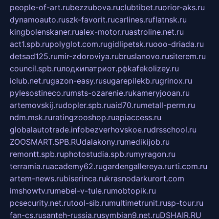
people-of-art.ru
bezzubova.ru
clubtibet.ru
orior-aks.ru
dynamoauto.ru
szk-favorit.ru
carlines.ru
flatnsk.ru
kingbolenskaner.ru
alex-motor.ru
astroline.net.ru
act1.spb.ru
polyglot.com.ru
gidlipetsk.ru
ooo-driada.ru
detsad125.ru
mir-zdoroviya.ru
bruslanovo.ru
siterem.ru
council.spb.ru
лодкипатриот.рф
kafekolizey.ru
iclub.net.ru
gazon-easy.ru
sugarepilekb.ru
grinox.ru
pylesostineco.ru
msts-ozarenie.ru
kameryjooan.ru
artemovskij.ru
dopler.spb.ru
aid70.ru
metall-perm.ru
ndm.msk.ru
ratingzooshop.ru
apiaccess.ru
globalautotrade.info
bezverhovskoe.ru
drsschool.ru
ZOOSMART.SPB.RU
dalakony.ru
medikijob.ru
remontt.spb.ru
photostudia.spb.ru
myragon.ru
terramia.ru
academy62.ru
gardengallereya.ru
rti.com.ru
artem-news.ru
biserinca.ru
krasnodarkurort.com
imshowtv.ru
mebel-v-tule.ru
mobtopik.ru
pcsecurity.net.ru
tool-sib.ru
multimetrunit.ru
sp-tour.ru
fan-cs.ru
santeh-russia.ru
symbian9.net.ru
DSHAIR.RU