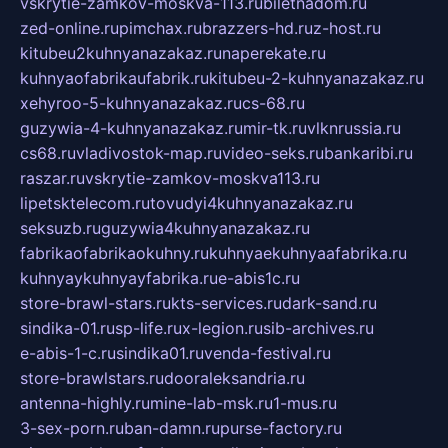
vskrytie-zamkov-moskva-113.ru
biletnadom.ru
zed-online.ru
pimchax.ru
brazzers-hd.ru
z-host.ru
kitubeu2kuhnyanazakaz.ru
naperekate.ru
kuhnyaofabrikaufabrik.ru
kitubeu-2-kuhnyanazakaz.ru
xehyroo-5-kuhnyanazakaz.ru
cs-68.ru
guzywia-4-kuhnyanazakaz.ru
mir-tk.ru
vlknrussia.ru
cs68.ru
vladivostok-map.ru
video-seks.ru
bankaribi.ru
raszar.ru
vskrytie-zamkov-moskva113.ru
lipetsktelecom.ru
tovudyi4kuhnyanazakaz.ru
seksuzb.ru
guzywia4kuhnyanazakaz.ru
fabrikaofabrikaokuhny.ru
kuhnyaekuhnyaafabrika.ru
kuhnyaykuhnyayfabrika.ru
e-abis1c.ru
store-brawl-stars.ru
kts-services.ru
dark-sand.ru
sindika-01.ru
sp-life.ru
x-legion.ru
sib-archives.ru
e-abis-1-c.ru
sindika01.ru
venda-festival.ru
store-brawlstars.ru
dooraleksandria.ru
antenna-highly.ru
mine-lab-msk.ru
1-mus.ru
3-sex-porn.ru
ban-damn.ru
purse-factory.ru