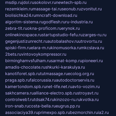
msdip.ru
jdol.ru
sokolovr.ru
newtech-spb.ru
rezemkleim.ru
massage-tai.ru
seonub.ru
zvonitut.ru
biolisichka24.ru
mncraft-download.ru
algoritm-sistema.ru
godflesh.ru
ru-industria.ru
zebra-tlt.ru
okna-proficom.ru
erynok.ru
onlinekinospace.ru
startupstudio-fefu.ru
zarges-ru.ru
gegenjustizunrecht.ru
autobalashov.ru
utrovortu.ru
spiski-firm.ru
elara-m.ru
kinomusorka.ru
mkcslava.ru
2bets.ru
vintovoykompressor.ru
birminghamvsfulham.ru
sarmat-komp.ru
pioneeri.ru
amadis-chocolate.ru
shkurki-karakulya.ru
kanotiforet.spb.ru
tutmassage.ru
ecolog.org.ru
praga.spb.ru
falcorussia.ru
autodoctorservis.ru
kamertondom.spb.ru
net-life.net.ru
avto-vozim.ru
sakhcamera.ru
alliance-electro.spb.ru
stroyavt.ru
controlweb1.ru
tdsak74.ru
kinzozo-ru.ru
kvotka.ru
iron-snab.ru
costa-bella.ru
eugrus.pp.ru
associaciya39.ru
primexpo.spb.ru
bezmorchin.ru
ia2.ru