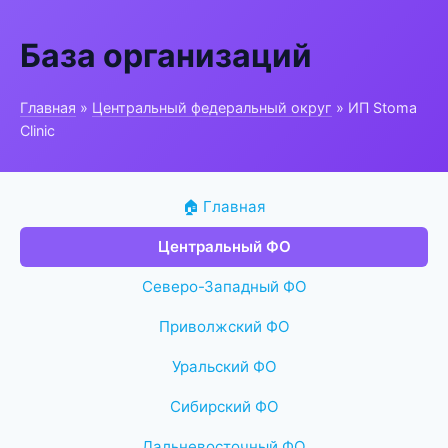
База организаций
Главная
»
Центральный федеральный округ
» ИП Stoma
Clinic
🏠 Главная
Центральный ФО
Северо-Западный ФО
Приволжский ФО
Уральский ФО
Сибирский ФО
Дальневосточный ФО