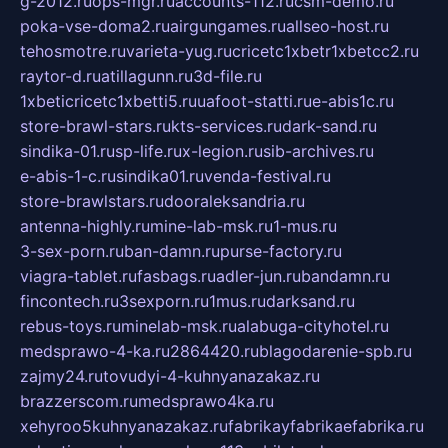
g-2012.ru
ops-mgr.ru
accounts-112.ru
csm-demo.ru
poka-vse-doma2.ru
airgungames.ru
allseo-host.ru
tehosmotre.ru
varieta-yug.ru
cricetc1xbetr1xbetcc2.ru
raytor-d.ru
atillagunn.ru
3d-file.ru
1xbeticricetc1xbetti5.ru
uafoot-statti.ru
e-abis1c.ru
store-brawl-stars.ru
kts-services.ru
dark-sand.ru
sindika-01.ru
sp-life.ru
x-legion.ru
sib-archives.ru
e-abis-1-c.ru
sindika01.ru
venda-festival.ru
store-brawlstars.ru
dooraleksandria.ru
antenna-highly.ru
mine-lab-msk.ru
1-mus.ru
3-sex-porn.ru
ban-damn.ru
purse-factory.ru
viagra-tablet.ru
fasbags.ru
adler-jun.ru
bandamn.ru
fincontech.ru
3sexporn.ru
1mus.ru
darksand.ru
rebus-toys.ru
minelab-msk.ru
alabuga-cityhotel.ru
medsprawo-4-ka.ru
2864420.ru
blagodarenie-spb.ru
zajmy24.ru
tovudyi-4-kuhnyanazakaz.ru
brazzerscom.ru
medsprawo4ka.ru
xehyroo5kuhnyanazakaz.ru
fabrikayfabrikaefabrika.ru