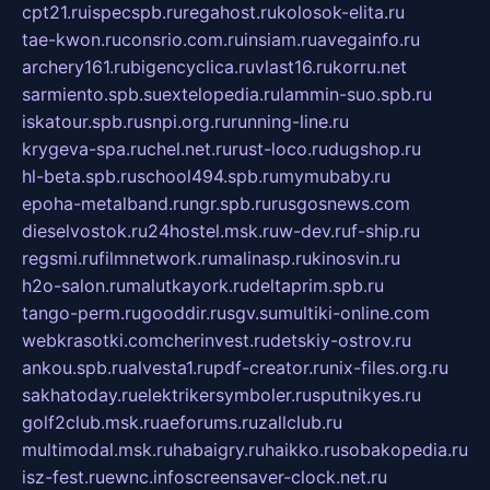
cpt21.ru
ispecspb.ru
regahost.ru
kolosok-elita.ru
tae-kwon.ru
consrio.com.ru
insiam.ru
avegainfo.ru
archery161.ru
bigencyclica.ru
vlast16.ru
korru.net
sarmiento.spb.su
extelopedia.ru
lammin-suo.spb.ru
iskatour.spb.ru
snpi.org.ru
running-line.ru
krygeva-spa.ru
chel.net.ru
rust-loco.ru
dugshop.ru
hl-beta.spb.ru
school494.spb.ru
mymubaby.ru
epoha-metalband.ru
ngr.spb.ru
rusgosnews.com
dieselvostok.ru
24hostel.msk.ru
w-dev.ru
f-ship.ru
regsmi.ru
filmnetwork.ru
malinasp.ru
kinosvin.ru
h2o-salon.ru
malutkayork.ru
deltaprim.spb.ru
tango-perm.ru
gooddir.ru
sgv.su
multiki-online.com
webkrasotki.com
cherinvest.ru
detskiy-ostrov.ru
ankou.spb.ru
alvesta1.ru
pdf-creator.ru
nix-files.org.ru
sakhatoday.ru
elektrikersymboler.ru
sputnikyes.ru
golf2club.msk.ru
aeforums.ru
zallclub.ru
multimodal.msk.ru
habaigry.ru
haikko.ru
sobakopedia.ru
isz-fest.ru
ewnc.info
screensaver-clock.net.ru