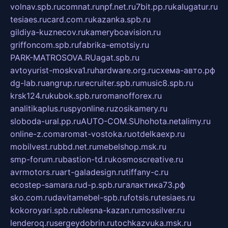
volnav.spb.ru
comnat.ru
npf.net.ru
7bit.pp.ru
kalugatur.ru
tesiaes.ru
card.com.ru
kazanka.spb.ru
gildiya-kuznecov.ru
kameryboavision.ru
griffoncom.spb.ru
fabrika-emotsiy.ru
PARK-MATROSOVA.RU
agat.spb.ru
avtoyurist-moskva1.ru
hardware.org.ru
схема-авто.рф
dg-lab.ru
angrup.ru
recruiter.spb.ru
music8.spb.ru
krsk124.ru
kubok.spb.ru
romanofforex.ru
analitikaplus.ru
spyonline.ru
zosikamery.ru
sloboda-ural.pp.ru
AUTO-COM.SU
hohota.net
alimy.ru
online-z.com
aromat-vostoka.ru
otdelkaexp.ru
mobilvest.ru
bbd.net.ru
mebelshop.msk.ru
smp-forum.ru
bastion-td.ru
kosmoscreative.ru
avrmotors.ru
art-galadesign.ru
tiffany-c.ru
ecostep-samara.ru
d-p.spb.ru
галактика73.рф
sko.com.ru
davitamebel-spb.ru
fotsis.ru
tesiaes.ru
kokoroyari.spb.ru
blesna-kazan.ru
mossilver.ru
lenderoq.ru
sergeydobrin.ru
tochkazvuka.msk.ru