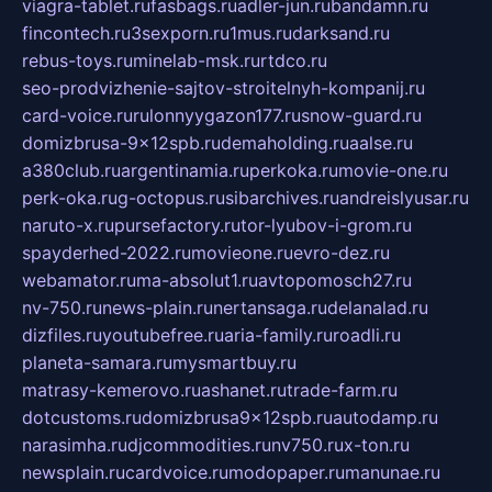
viagra-tablet.ru
fasbags.ru
adler-jun.ru
bandamn.ru
fincontech.ru
3sexporn.ru
1mus.ru
darksand.ru
rebus-toys.ru
minelab-msk.ru
rtdco.ru
seo-prodvizhenie-sajtov-stroitelnyh-kompanij.ru
card-voice.ru
rulonnyygazon177.ru
snow-guard.ru
domizbrusa-9x12spb.ru
demaholding.ru
aalse.ru
a380club.ru
argentinamia.ru
perkoka.ru
movie-one.ru
perk-oka.ru
g-octopus.ru
sibarchives.ru
andreislyusar.ru
naruto-x.ru
pursefactory.ru
tor-lyubov-i-grom.ru
spayderhed-2022.ru
movieone.ru
evro-dez.ru
webamator.ru
ma-absolut1.ru
avtopomosch27.ru
nv-750.ru
news-plain.ru
nertansaga.ru
delanalad.ru
dizfiles.ru
youtubefree.ru
aria-family.ru
roadli.ru
planeta-samara.ru
mysmartbuy.ru
matrasy-kemerovo.ru
ashanet.ru
trade-farm.ru
dotcustoms.ru
domizbrusa9x12spb.ru
autodamp.ru
narasimha.ru
djcommodities.ru
nv750.ru
x-ton.ru
newsplain.ru
cardvoice.ru
modopaper.ru
manunae.ru