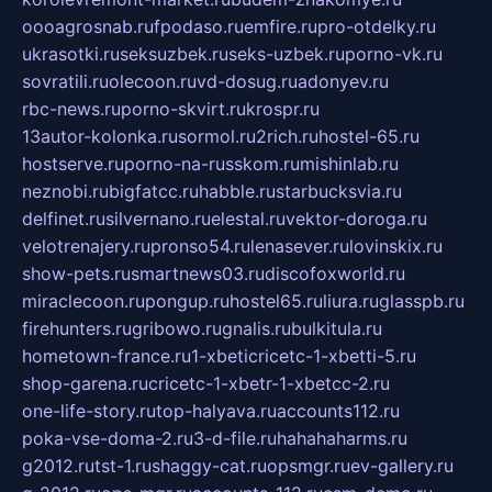
oooagrosnab.ru
fpodaso.ru
emfire.ru
pro-otdelky.ru
ukrasotki.ru
seksuzbek.ru
seks-uzbek.ru
porno-vk.ru
sovratili.ru
olecoon.ru
vd-dosug.ru
adonyev.ru
rbc-news.ru
porno-skvirt.ru
krospr.ru
13autor-kolonka.ru
sormol.ru
2rich.ru
hostel-65.ru
hostserve.ru
porno-na-russkom.ru
mishinlab.ru
neznobi.ru
bigfatcc.ru
habble.ru
starbucksvia.ru
delfinet.ru
silvernano.ru
elestal.ru
vektor-doroga.ru
velotrenajery.ru
pronso54.ru
lenasever.ru
lovinskix.ru
show-pets.ru
smartnews03.ru
discofoxworld.ru
miraclecoon.ru
pongup.ru
hostel65.ru
liura.ru
glasspb.ru
firehunters.ru
gribowo.ru
gnalis.ru
bulkitula.ru
hometown-france.ru
1-xbeticricetc-1-xbetti-5.ru
shop-garena.ru
cricetc-1-xbetr-1-xbetcc-2.ru
one-life-story.ru
top-halyava.ru
accounts112.ru
poka-vse-doma-2.ru
3-d-file.ru
hahahaharms.ru
g2012.ru
tst-1.ru
shaggy-cat.ru
opsmgr.ru
ev-gallery.ru