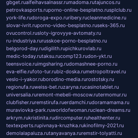
gbget.ru
alfeihavsalnassr.ru
madoma.ru
tajuncos.ru
petrovkasports.ru
porno-online-besplatno.ru
splclub.ru
york-life.ru
doroga-expo.ru
ribery.ru
cleanmedicine.ru
slovar-ivrit.ru
porno-video-besplatno.ru
seks-365.ru
ovucontrol.ru
sloty-igrovyye-avtomaty.ru
ru-industriya.ru
russkoe-porno-besplatno.ru
belgorod-day.ru
digilith.ru
pichkurovlab.ru
medic-today.ru
taksu.ru
comp123.ru
don-ykt.ru
teensvoice.ru
imgsharing.ru
domashnee-porno.ru
eva-elfie.ru
foto-tur.ru
biz-doska.ru
metropoltravel.ru
veslo-i-yakor.ru
borodino-media.ru
rostotsky.ru
regionufa.ru
weiss-bet.ru
zaryna.ru
casinotablet.ru
universalia.ru
remont-mebeli-moscow.ru
termomur.ru
clubfisher.ru
remstirufa.ru
erdamchi.ru
doramamama.ru
muraviovka-park.ru
worldofwoman.ru
clean-dreams.ru
arkrym.ru
kristinita.ru
dircomputer.ru
healthenter.ru
textexperts.ru
pivnaya-kruzhka.ru
kinofilmy-2021.ru
demolalapaluza.ru
tanyavanya.ru
remstir-tolyatti.ru